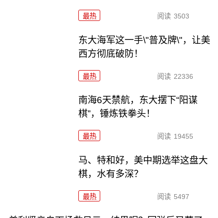
最热
阅读
3503
东大海军这一手\"普及牌\"，让美
西方彻底破防！
最热
阅读
22336
南海6天禁航，东大摆下“阳谋
棋”，锤炼铁拳头！
最热
阅读
19455
马、特和好，美中期选举这盘大
棋，水有多深？
最热
阅读
5497