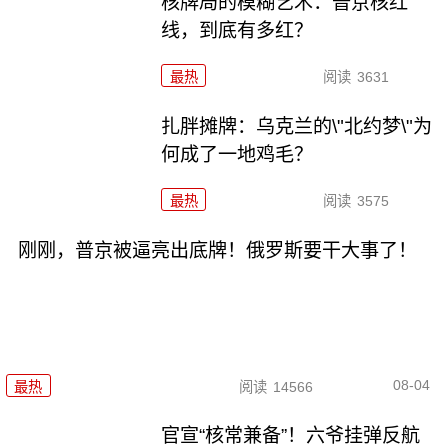
核牌局的模糊艺术：普京核红
线，到底有多红？
最热
阅读
3631
扎胖摊牌：乌克兰的\"北约梦\"为
何成了一地鸡毛？
最热
阅读
3575
刚刚，普京被逼亮出底牌！俄罗斯要干大事了！
08-04
最热
阅读
14566
官宣“核常兼备”！六爷挂弹反航