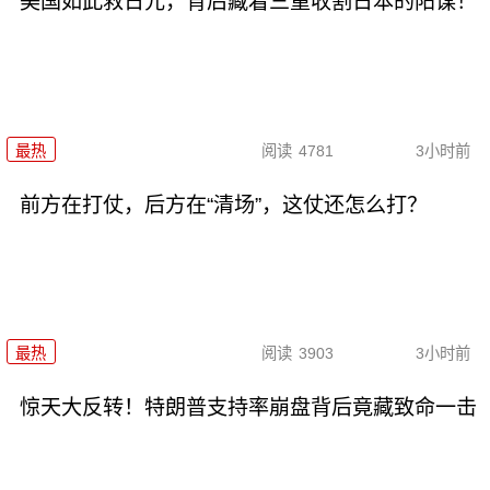
美国如此救日元，背后藏着三重收割日本的阳谋！
最热
阅读
4781
3小时前
前方在打仗，后方在“清场”，这仗还怎么打？
最热
阅读
3903
3小时前
惊天大反转！特朗普支持率崩盘背后竟藏致命一击