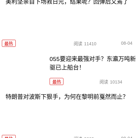
美利坚亲自下场救日元，结果呢？回弹后又蔫了
08-04
最热
阅读
11410
055要迎来最强对手？东瀛万吨新
驱已上船台！
最热
阅读
10134
特朗普对波斯下狠手，为何在黎明前戛然而止？