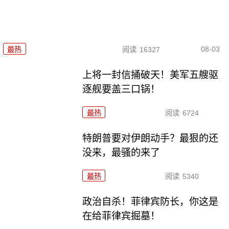
08-03
最热
阅读
16327
上将一封信捅破天！美军五艘驱
逐舰要盖三口锅！
最热
阅读
6724
特朗普要对伊朗动手？最狠的还
没来，最骚的来了
最热
阅读
5340
政治自杀！菲律宾防长，你这是
在给菲律宾掘墓！