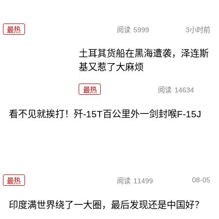
最热
阅读
5999
3小时前
土耳其货船在黑海遭袭，泽连斯
基又惹了大麻烦
最热
阅读
14634
看不见就挨打！歼-15T百公里外一剑封喉F-15J
08-05
最热
阅读
11499
印度满世界绕了一大圈，最后发现还是中国好？