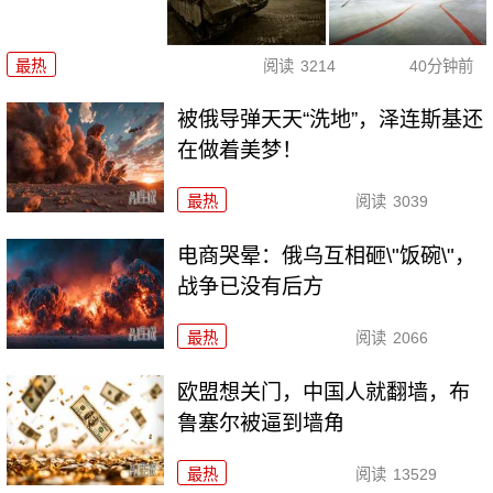
最热
阅读
3214
40分钟前
被俄导弹天天“洗地”，泽连斯基还
在做着美梦！
最热
阅读
3039
电商哭晕：俄乌互相砸\"饭碗\"，
战争已没有后方
最热
阅读
2066
欧盟想关门，中国人就翻墙，布
鲁塞尔被逼到墙角
最热
阅读
13529