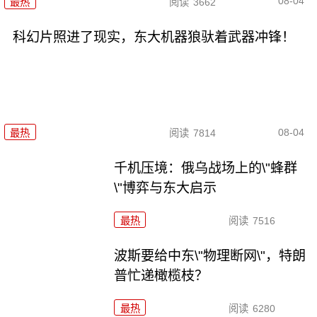
08-04
最热
阅读
3662
科幻片照进了现实，东大机器狼驮着武器冲锋！
08-04
最热
阅读
7814
千机压境：俄乌战场上的\"蜂群
\"博弈与东大启示
最热
阅读
7516
波斯要给中东\"物理断网\"，特朗
普忙递橄榄枝？
最热
阅读
6280