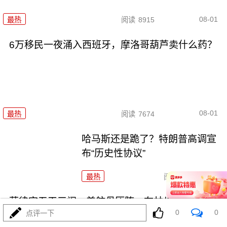
08-01
最热
阅读
8915
6万移民一夜涌入西班牙，摩洛哥葫芦卖什么药？
08-01
最热
阅读
7674
哈马斯还是跪了？特朗普高调宣
布“历史性协议”
最热
阅读
10314
菲律宾五天三闹，美航母压阵，布林肯说了大实话
0
0
点评一下