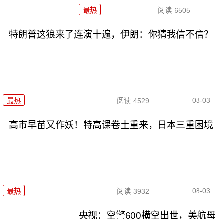
最热
阅读
6505
特朗普这狼来了连演十遍，伊朗：你猜我信不信？
08-03
最热
阅读
4529
高市早苗又作妖！特高课卷土重来，日本三重困境
08-03
最热
阅读
3932
央视：空警600横空出世，美航母