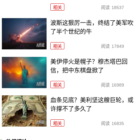
相关
阅读
18537
波斯这狠厉一击，终结了美军吹
了半个世纪的牛
相关
阅读
17849
美伊停火是幌子？穆杰塔巴回
信，把中东棋盘掀了
相关
阅读
16989
血条见底？美利坚这艘巨轮，或
许撑不了多久了
相关
阅读
16835