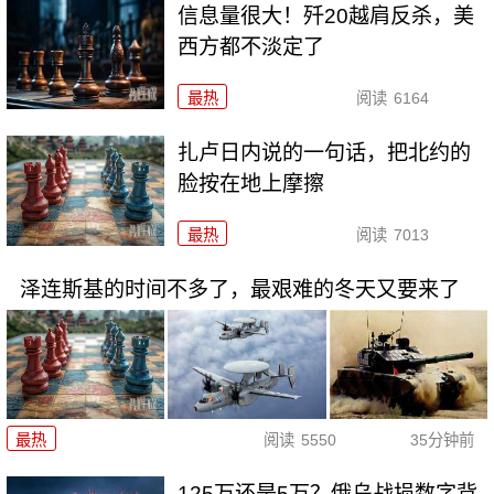
信息量很大！歼20越肩反杀，美
西方都不淡定了
最热
阅读
6164
扎卢日内说的一句话，把北约的
脸按在地上摩擦
最热
阅读
7013
泽连斯基的时间不多了，最艰难的冬天又要来了
最热
阅读
5550
35分钟前
125万还是5万？俄乌战损数字背