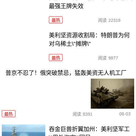
最强王牌失效
最热
阅读
22319
美利坚资源收割局：特朗普为何
对乌稀土\"摊牌\"
最热
阅读
9877
普京不忍了！俄突破禁忌，猛轰美资无人机工厂
08-03
最热
阅读
8391
吞金巨兽折翼加州：美利坚军工