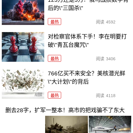
后的\"三国杀\"
最热
阅读
4592
对检察官体系下手！李在明要打
破\"青瓦台魔咒\"
最热
阅读
3406
766亿买不来安全？美核潜光鲜
\"大计划\"的背后
最热
阅读
4118
删去28字，扩军一整本！高市的把戏骗不了东大