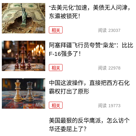
“去美元化”加速，美债无人问津，
东瀛被锁死！
相关
阅读
23037
阿塞拜疆飞行员夸赞“枭龙”：比比
F-16强多了！
相关
阅读
22978
中国这波操作，直接把西方石化
霸权打出了原形
相关
阅读
19773
美国最狠的反华鹰派，怎么访个
华还委屈上了？