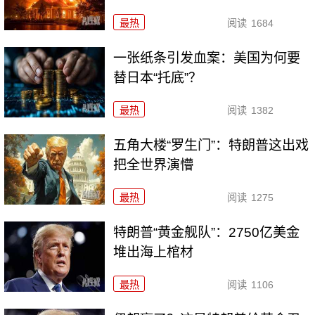
最热
阅读
1684
一张纸条引发血案：美国为何要
替日本“托底”？
最热
阅读
1382
五角大楼“罗生门”：特朗普这出戏
把全世界演懵
最热
阅读
1275
特朗普“黄金舰队”：2750亿美金
堆出海上棺材
最热
阅读
1106