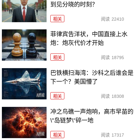
到见分晓的时刻？
相关
阅读
22410
菲律宾告洋状，中国直接上水
炮：炮灰代价才开始
相关
阅读
18795
巴铁横扫海湾：沙科之后谁会是
下一个？美国懵了
相关
阅读
18308
冲之鸟礁一声炮响，高市早苗的
\"岛链梦\"碎一地
相关
阅读
17317