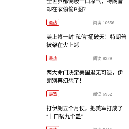
全世界都倒吸一口凉气，特朗普
却在家偷偷P图？
最热
阅读
10656
美上将一封“私信”捅破天！特朗普
被架在火上烤
最热
阅读
9329
两大命门决定美国退无可退，伊
朗别再幻想了！
最热
阅读
6952
打伊朗五个月仗，把美军打成了
“十口锅九个盖”