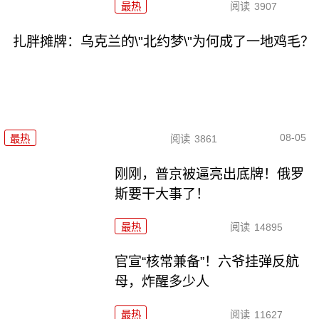
最热
阅读
3907
扎胖摊牌：乌克兰的\"北约梦\"为何成了一地鸡毛？
08-05
最热
阅读
3861
刚刚，普京被逼亮出底牌！俄罗
斯要干大事了！
最热
阅读
14895
官宣“核常兼备”！六爷挂弹反航
母，炸醒多少人
最热
阅读
11627