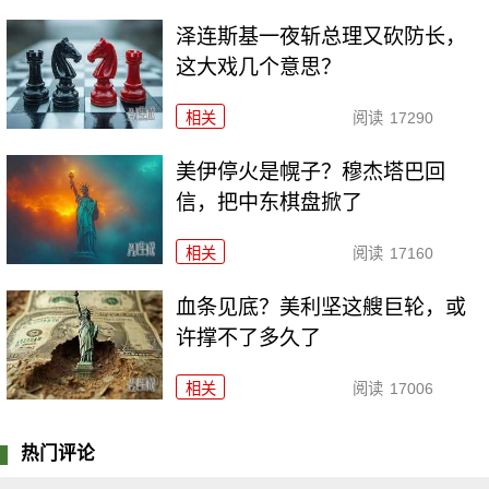
泽连斯基一夜斩总理又砍防长，
这大戏几个意思？
相关
阅读
17290
美伊停火是幌子？穆杰塔巴回
信，把中东棋盘掀了
相关
阅读
17160
血条见底？美利坚这艘巨轮，或
许撑不了多久了
相关
阅读
17006
热门评论