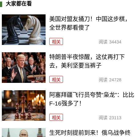
大家都在看
美国对盟友捅刀！中国这步棋，
全世界都看傻了
相关
阅读
34434
特朗普半夜惊醒，这仗再打下
去，美利坚要当裤子
相关
阅读
24728
阿塞拜疆飞行员夸赞“枭龙”：比比
F-16强多了！
相关
阅读
23113
生死时刻提前到来！俄乌战争终