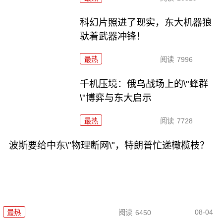
科幻片照进了现实，东大机器狼
驮着武器冲锋！
最热
阅读
7996
千机压境：俄乌战场上的\"蜂群
\"博弈与东大启示
最热
阅读
7728
波斯要给中东\"物理断网\"，特朗普忙递橄榄枝？
08-04
最热
阅读
6450