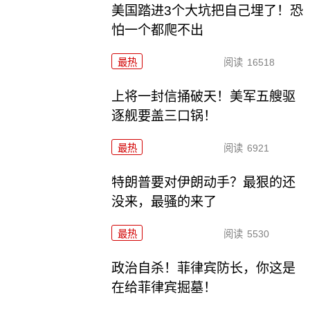
美国踏进3个大坑把自己埋了！恐
怕一个都爬不出
最热
阅读
16518
上将一封信捅破天！美军五艘驱
逐舰要盖三口锅！
最热
阅读
6921
特朗普要对伊朗动手？最狠的还
没来，最骚的来了
最热
阅读
5530
政治自杀！菲律宾防长，你这是
在给菲律宾掘墓！