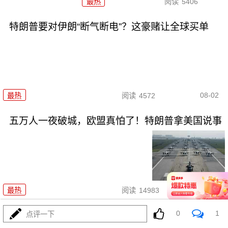
最热
阅读
5406
特朗普要对伊朗“断气断电”？这豪赌让全球买单
08-02
最热
阅读
4572
五万人一夜破城，欧盟真怕了！特朗普拿美国说事
08-01
最热
阅读
14983
0
1
炸电厂锁死波斯湾！特朗普要对伊朗下死手了？
点评一下