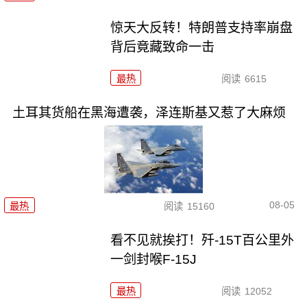
惊天大反转！特朗普支持率崩盘
背后竟藏致命一击
最热
阅读
6615
土耳其货船在黑海遭袭，泽连斯基又惹了大麻烦
08-05
最热
阅读
15160
看不见就挨打！歼-15T百公里外
一剑封喉F-15J
最热
阅读
12052