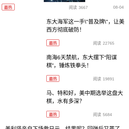
08-04
最热
阅读
3667
东大海军这一手\"普及牌\"，让美
西方彻底破防！
最热
阅读
22765
南海6天禁航，东大摆下“阳谋
棋”，锤炼铁拳头！
最热
阅读
19891
马、特和好，美中期选举这盘大
棋，水有多深？
最热
阅读
5684
美利坚亲自下场救日元，结果呢？回弹后又蔫了