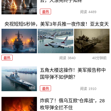
去，大漂亮终于知疼
最热
阅读
4489
央视短短5秒钟，美军3年兵推一夜作废！亚太变天
最热
阅读
3840
40分钟前
五角大楼这操作！美军报告称中
国导弹不如伊朗？
最热
阅读
1910
炸疯了！俄乌互掀“仓库战”，28
枚导弹全拦不住