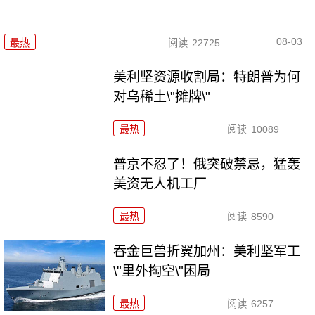
08-03
最热
阅读
22725
美利坚资源收割局：特朗普为何
对乌稀土\"摊牌\"
最热
阅读
10089
普京不忍了！俄突破禁忌，猛轰
美资无人机工厂
最热
阅读
8590
吞金巨兽折翼加州：美利坚军工
\"里外掏空\"困局
最热
阅读
6257