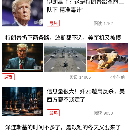
伊朗赢了？这是特朗普给革命卫
队下“精准毒计”
最热
阅读
1752
特朗普扔下两条路，波斯都不选，美军机又被揍
最热
阅读
14805
4小时前
信息量很大！歼20越肩反杀，美
西方都不淡定了
最热
阅读
9033
泽连斯基的时间不多了，最艰难的冬天又要来了