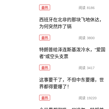
最热
阅读
8186
西班牙在北非的那块飞地休达，
为何突然炸了锅
最热
阅读
3800
特朗普给泽连斯基泼冷水，“爱国
者”或空头支票
最热
阅读
3417
这事要干了，不但中东要爆，世
界都得要爆了！
最热
阅读
19220