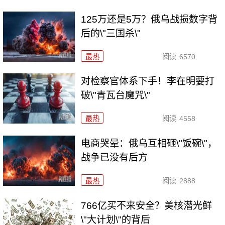
125万还是5万？俄乌战损数字背
后的\"三国杀\"
最热
阅读
6570
对检察官体系下手！李在明要打
破\"青瓦台魔咒\"
最热
阅读
4558
电商哭晕：俄乌互相砸\"饭碗\"，
战争已没有后方
最热
阅读
2888
766亿买不来安全？美核潜光鲜
\"大计划\"的背后