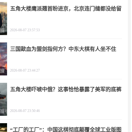
五角大楼鹰派翘首盼进京，北京连门缝都没给留
2026-08-07 23:57:53
三国歃血为盟剑指何方？中东大棋有人坐不住
了！
2026-08-07 23:44:27
五角大楼吓唬中俄？这事恰恰暴露了美军的底裤
2026-08-07 23:50:46
“工厂的工厂”：中国这棋彻底颠覆全球工业版图