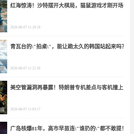
红海惊涛！沙特摆开大棋局，猫鼠游戏才刚开场
2026-08-07 11:28:18
青瓦台的\"拍桌\"，能让跪太久的韩国站起来吗？
2026-08-07 11:22:56
美空管漏洞再暴露！特朗普专机差点与客机撞上
2026-08-07 11:03:17
广岛核爆81年，高市早苗连\"谁扔的\"都不敢提！