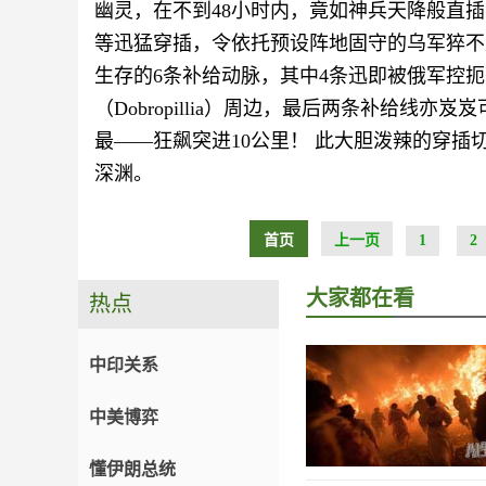
幽灵，在不到48小时内，竟如神兵天降般直插
等迅猛穿插，令依托预设阵地固守的乌军猝不
生存的6条补给动脉，其中4条迅即被俄军控
（Dobropillia）周边，最后两条补给线亦
最——狂飙突进10公里！ 此大胆泼辣的穿
深渊。
首页
上一页
1
2
大家都在看
热点
中印关系
中美博弈
懂伊朗总统