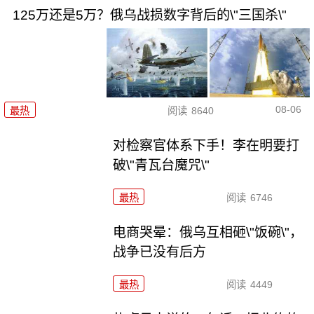
125万还是5万？俄乌战损数字背后的\"三国杀\"
08-06
最热
阅读
8640
对检察官体系下手！李在明要打
破\"青瓦台魔咒\"
最热
阅读
6746
电商哭晕：俄乌互相砸\"饭碗\"，
战争已没有后方
最热
阅读
4449