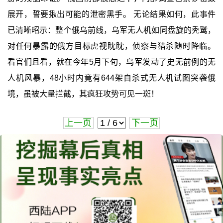
展开，誓要揪出可能的泄密黑手。 无论结果如何，此事件
已清晰昭示：整个俄乌前线，乌军无人机如同盘旋的秃鹫，
对任何暴露的俄方目标虎视眈眈，侦察与猎杀随时降临。
看官们且看，就在今年5月下旬，乌军发动了史无前例的无
人机风暴，48小时内竟有644架自杀式无人机试图突袭俄
境，虽被大量拦截，其疯狂攻势可见一斑！
上一页
下一页