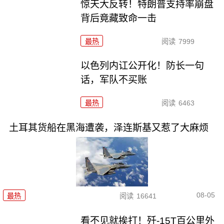
惊天大反转！特朗普支持率崩盘
背后竟藏致命一击
最热
阅读
7999
以色列内讧公开化！防长一句
话，军队不买账
最热
阅读
6463
土耳其货船在黑海遭袭，泽连斯基又惹了大麻烦
08-05
最热
阅读
16641
看不见就挨打！歼-15T百公里外