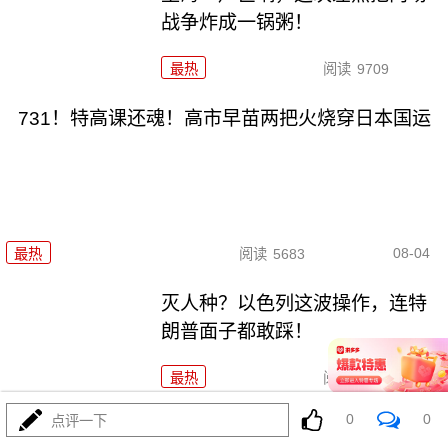
战争炸成一锅粥！
最热
阅读
9709
731！特高课还魂！高市早苗两把火烧穿日本国运
08-04
最热
阅读
5683
灭人种？以色列这波操作，连特
朗普面子都敢踩！
最热
阅读
7245
0
0
点评一下
特朗普刚说要谈判，伊朗又是反手就是一巴掌！