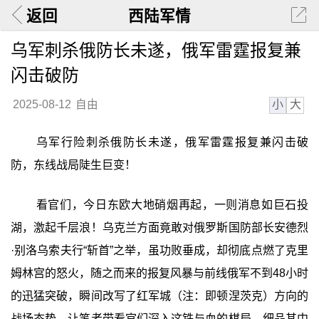
返回
西陆军情
乌军刺杀俄防长未遂，俄军雷霆报复兼
闪击破防
小
大
2025-08-12
自由
乌军行险刺杀俄防长未遂，俄军雷霆报复兼闪击破
防，东线战局陡生巨变！
看官们，今日东欧大地硝烟再起，一则消息如巨石投
湖，激起千层浪！乌克兰方面竟敢对俄罗斯国防部长安德烈
·别洛乌索夫行“斩首”之举，虽功败垂成，却彻底点燃了克里
姆林宫的怒火，随之而来的报复风暴与前线俄军不到48小时
的迅猛突破，瞬间改写了红军城（注：即顿涅茨克）方向的
战场态势。让笔者带看官们深入这铁与血的棋局，细品其中