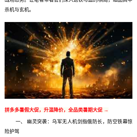
杀机与玄机。
拼多多暑假大促，升温降价，全品类暑期大促 →
一、 幽灵突袭：乌军无人机剑指俄防长，防空铁幕惊
险护驾