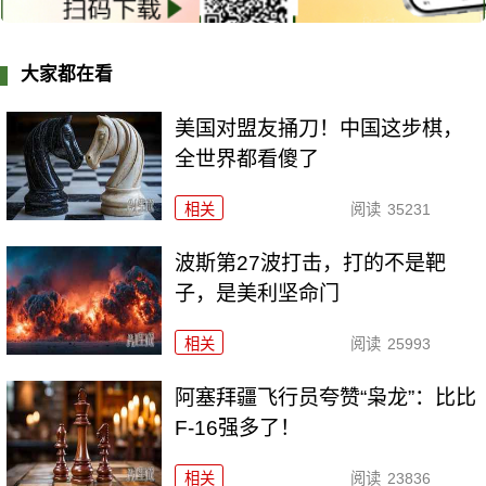
大家都在看
美国对盟友捅刀！中国这步棋，
全世界都看傻了
相关
阅读
35231
波斯第27波打击，打的不是靶
子，是美利坚命门
相关
阅读
25993
阿塞拜疆飞行员夸赞“枭龙”：比比
F-16强多了！
相关
阅读
23836