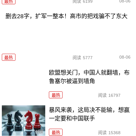
08-06
最热
阅读
6199
删去28字，扩军一整本！高市的把戏骗不了东大
08-06
最热
阅读
5777
欧盟想关门，中国人就翻墙，布
鲁塞尔被逼到墙角
最热
阅读
16797
暴风来袭，这局决不能输，想赢
一定要和中国联手
最热
阅读
15368