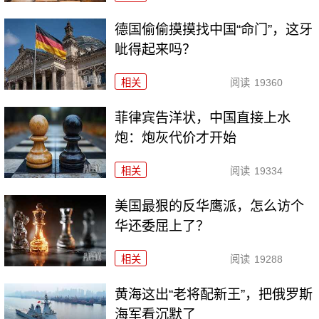
德国偷偷摸摸找中国“命门”，这牙
呲得起来吗？
相关
阅读
19360
菲律宾告洋状，中国直接上水
炮：炮灰代价才开始
相关
阅读
19334
美国最狠的反华鹰派，怎么访个
华还委屈上了？
相关
阅读
19288
黄海这出“老将配新王”，把俄罗斯
海军看沉默了