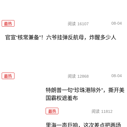
08-04
最热
阅读
16107
官宣“核常兼备”！六爷挂弹反航母，炸醒多少人
08-04
最热
阅读
12868
特朗普一句“珍珠港除外”，撕开美
国霸权遮羞布
最热
阅读
11812
里海一声巨响，这次差点把两场