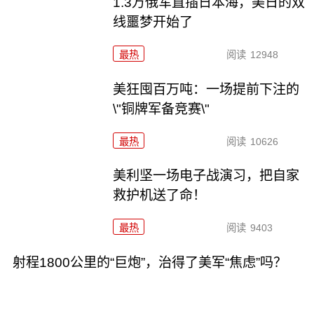
1.3万俄军直插日本海，美日的双
线噩梦开始了
最热
阅读
12948
美狂囤百万吨：一场提前下注的
\"铜牌军备竞赛\"
最热
阅读
10626
美利坚一场电子战演习，把自家
救护机送了命！
最热
阅读
9403
射程1800公里的“巨炮”，治得了美军“焦虑”吗？