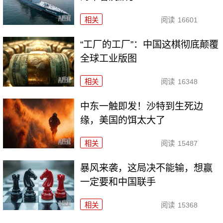
相关
阅读
16601
“工厂的工厂”：中国这棋彻底颠覆
全球工业版图
相关
阅读
16348
中东一触即发！沙特到生死边
缘，美国的饵太大了
相关
阅读
15487
暴风来袭，这局决不能输，想赢
一定要和中国联手
相关
阅读
15368