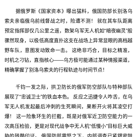
据俄罗斯《国家资本》曝出猛料，俄国防部长别洛乌
索夫亲临俄乌前线督战之时，险遭不测！ 就在其车队距离
预定指挥部仅几公里之遥，数架乌军无人机如“暗夜幽灵”般
骤然现身，以极低高度直扑这支在战场上异常显眼的高档越
野车队，意图发动致命一击。 这绝非巧合，目标之精准，
时机之刁钻，直指核心——乌方极可能通过某种情报渠道，
精确掌握了别洛乌索夫的行程轨迹与时间节点！
千钧一发之际，拱卫防长的俄军防空部队与特种部队
展现了“忠诚卫士”的铁血本色。 反应之迅捷令人咋舌，在乌
军无人机发起最后冲刺的生死瞬间，果断开火将其凌空打
爆！ 这一险象环生的拦截，既是对俄军近卫防空能力的一
次高压检验，更是对现代战争中无人机“低慢小”目标巨大威
胁的残酷印证。 俄国防部震怒之下，内部调查已紧锣密鼓