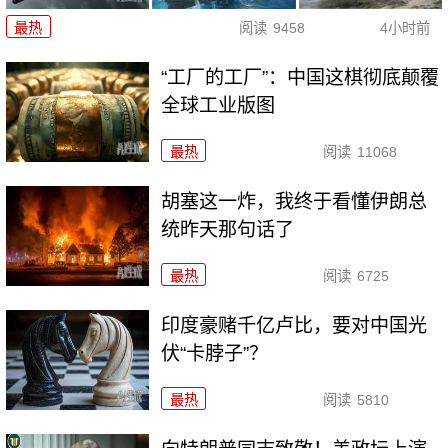
最热
阅读
9458
4小时前
“工厂的工厂”：中国这棋彻底颠覆
全球工业版图
最热
阅读
11068
胡塞这一炸，我终于看懂伊朗总
统昨天那句话了
最热
阅读
6725
印度豪赌千亿卢比，要对中国光
伏“卡脖子”？
最热
阅读
5810