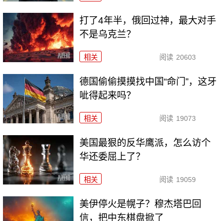
打了4年半，俄回过神，最大对手
不是乌克兰？
相关
阅读
20603
德国偷偷摸摸找中国“命门”，这牙
呲得起来吗？
相关
阅读
19073
美国最狠的反华鹰派，怎么访个
华还委屈上了？
相关
阅读
19059
美伊停火是幌子？穆杰塔巴回
信，把中东棋盘掀了