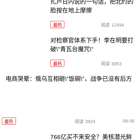
扎卢日内说的一句话，把北约的
脸按在地上摩擦
最热
阅读
12494
对检察官体系下手！李在明要打
破\"青瓦台魔咒\"
最热
阅读
6053
电商哭晕：俄乌互相砸\"饭碗\"，战争已没有后方
08-06
最热
阅读
3924
766亿买不来安全？美核潜光鲜