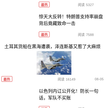
最热
阅读
5327
惊天大反转！特朗普支持率崩盘
背后竟藏致命一击
最热
阅读
7588
土耳其货船在黑海遭袭，泽连斯基又惹了大麻烦
08-05
最热
阅读
16149
以色列内讧公开化！防长一句
话，军队不买账