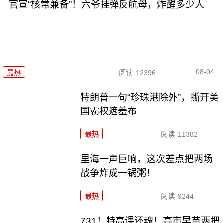
官宣“核常兼备”！六爷挂弹反航母，炸醒多少人
08-04
最热
阅读
12396
特朗普一句“珍珠港除外”，撕开美
国霸权遮羞布
最热
阅读
11382
里海一声巨响，这次差点把两场
战争炸成一锅粥！
最热
阅读
9244
731！特高课还魂！高市早苗两把