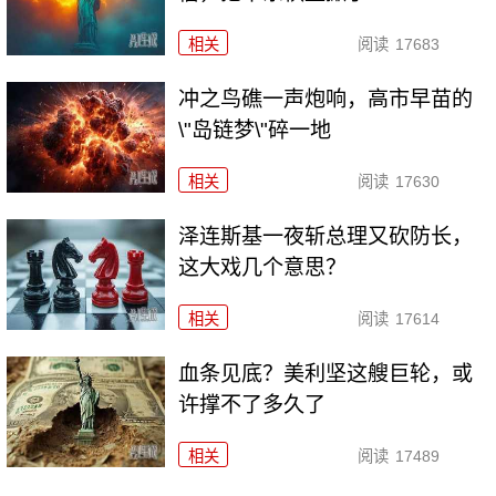
相关
阅读
17683
冲之鸟礁一声炮响，高市早苗的
\"岛链梦\"碎一地
相关
阅读
17630
泽连斯基一夜斩总理又砍防长，
这大戏几个意思？
相关
阅读
17614
血条见底？美利坚这艘巨轮，或
许撑不了多久了
相关
阅读
17489