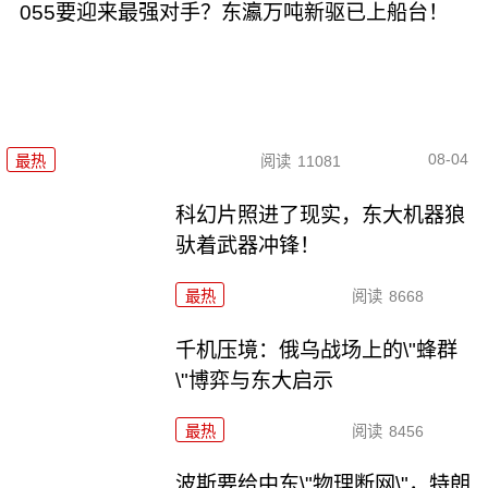
055要迎来最强对手？东瀛万吨新驱已上船台！
08-04
最热
阅读
11081
科幻片照进了现实，东大机器狼
驮着武器冲锋！
最热
阅读
8668
千机压境：俄乌战场上的\"蜂群
\"博弈与东大启示
最热
阅读
8456
波斯要给中东\"物理断网\"，特朗