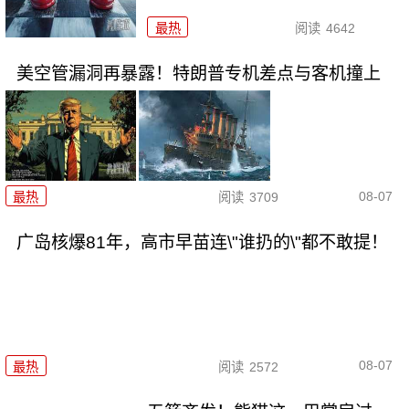
最热
阅读
4642
美空管漏洞再暴露！特朗普专机差点与客机撞上
08-07
最热
阅读
3709
广岛核爆81年，高市早苗连\"谁扔的\"都不敢提！
08-07
最热
阅读
2572