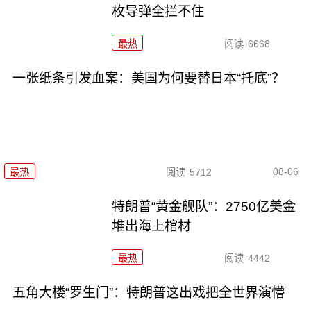
枚导弹全拦不住
最热
阅读
6668
一张纸条引发血案：美国为何要替日本“托底”？
08-06
最热
阅读
5712
特朗普“黄金舰队”：2750亿美金
堆出海上棺材
最热
阅读
4442
五角大楼“罗生门”：特朗普这出戏把全世界演懵