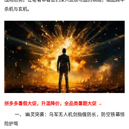
杀机与玄机。
拼多多暑假大促，升温降价，全品类暑期大促 →
一、 幽灵突袭：乌军无人机剑指俄防长，防空铁幕惊
险护驾