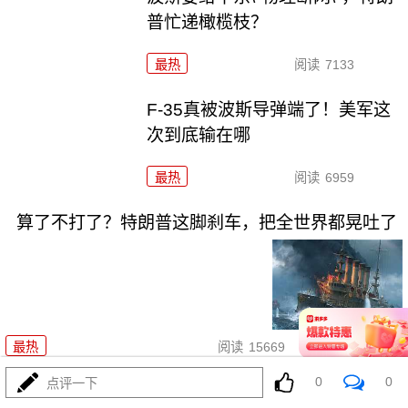
普忙递橄榄枝？
最热
阅读
7133
F-35真被波斯导弹端了！美军这
次到底输在哪
最热
阅读
6959
算了不打了？特朗普这脚刹车，把全世界都晃吐了
08-03
最热
阅读
15669
0
0
点评一下
一张图让印度陷入死寂，五枚金