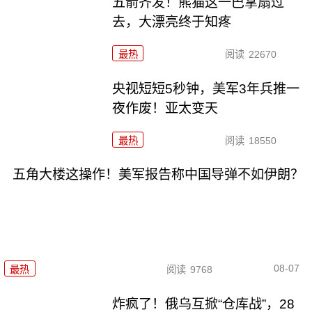
五箭齐发！熊猫这一巴掌扇过
去，大漂亮终于知疼
最热
阅读
22670
央视短短5秒钟，美军3年兵推一
夜作废！亚太变天
最热
阅读
18550
五角大楼这操作！美军报告称中国导弹不如伊朗？
08-07
最热
阅读
9768
炸疯了！俄乌互掀“仓库战”，28