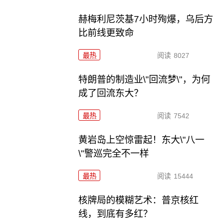
赫梅利尼茨基7小时殉爆，乌后方
比前线更致命
最热
阅读
8027
特朗普的制造业\"回流梦\"，为何
成了回流东大？
最热
阅读
7542
黄岩岛上空惊雷起！东大\"八一
\"警巡完全不一样
最热
阅读
15444
核牌局的模糊艺术：普京核红
线，到底有多红？