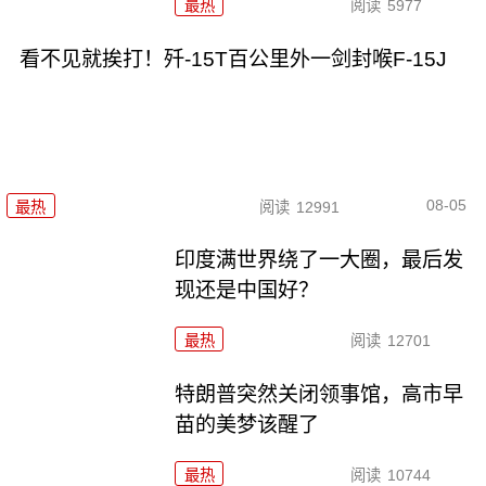
最热
阅读
5977
看不见就挨打！歼-15T百公里外一剑封喉F-15J
08-05
最热
阅读
12991
印度满世界绕了一大圈，最后发
现还是中国好？
最热
阅读
12701
特朗普突然关闭领事馆，高市早
苗的美梦该醒了
最热
阅读
10744