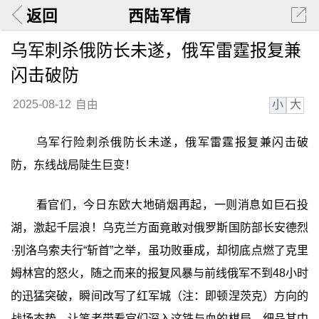
返回
西陆军情
乌军刺杀俄防长未遂，俄军雷霆报复兼
闪击破防
小
大
2025-08-12
自由
乌军行险刺杀俄防长未遂，俄军雷霆报复兼闪击破
防，东线战局陡生巨变！
看官们，今日东欧大地硝烟再起，一则消息如巨石投
湖，激起千层浪！乌克兰方面竟敢对俄罗斯国防部长安德烈
·别洛乌索夫行“斩首”之举，虽功败垂成，却彻底点燃了克里
姆林宫的怒火，随之而来的报复风暴与前线俄军不到48小时
的迅猛突破，瞬间改写了红军城（注：即顿涅茨克）方向的
战场态势。让笔者带看官们深入这铁与血的棋局，细品其中