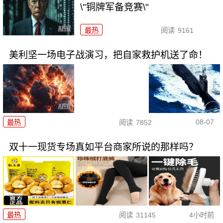
\"铜牌军备竞赛\"
最热
阅读
9161
美利坚一场电子战演习，把自家救护机送了命！
08-07
最热
阅读
7852
双十一现货专场真如平台商家所说的那样吗？
最热
阅读
31145
4小时前