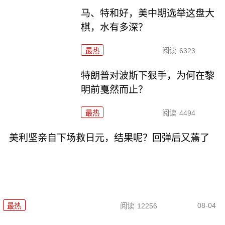
马、特和好，美中期选举这盘大
棋，水有多深？
最热
阅读
6323
特朗普对波斯下狠手，为何在黎
明前戛然而止？
最热
阅读
4494
美利坚亲自下场救日元，结果呢？回弹后又蔫了
08-04
最热
阅读
12256