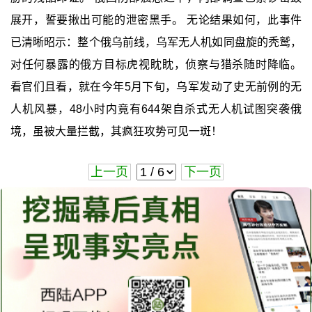
展开，誓要揪出可能的泄密黑手。 无论结果如何，此事件
已清晰昭示：整个俄乌前线，乌军无人机如同盘旋的秃鹫，
对任何暴露的俄方目标虎视眈眈，侦察与猎杀随时降临。
看官们且看，就在今年5月下旬，乌军发动了史无前例的无
人机风暴，48小时内竟有644架自杀式无人机试图突袭俄
境，虽被大量拦截，其疯狂攻势可见一斑！
上一页
下一页