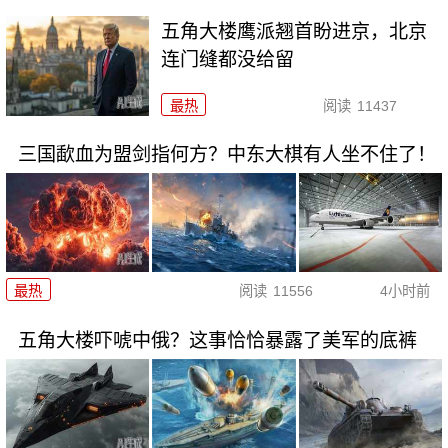
五角大楼鹰派翘首盼进京，北京
连门缝都没给留
最热
阅读
11437
三国歃血为盟剑指何方？中东大棋有人坐不住了！
最热
阅读
11556
4小时前
五角大楼吓唬中俄？这事恰恰暴露了美军的底裤