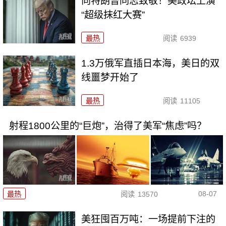
向特朗普同志致敬！美政坛上演
“超级抹红大赛”
最热
阅读
6939
1.3万俄军直插日本海，美日的双
线噩梦开始了
最热
阅读
11105
射程1800公里的“巨炮”，治得了美军“焦虑”吗？
08-07
最热
阅读
13570
美狂囤百万吨：一场提前下注的