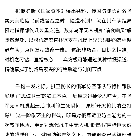
据俄罗斯《国家资本》曝出猛料，俄国防部长别洛乌
索夫亲临俄乌前线督战之时，险遭不测！ 就在其车队距离
预定指挥部仅几公里之遥，数架乌军无人机如“暗夜幽灵”般
骤然现身，以极低高度直扑这支在战场上异常显眼的高档越
野车队，意图发动致命一击。 这绝非巧合，目标之精准，
时机之刁钻，直指核心——乌方极可能通过某种情报渠道，
精确掌握了别洛乌索夫的行程轨迹与时间节点！
千钧一发之际，拱卫防长的俄军防空部队与特种部队
展现了“忠诚卫士”的铁血本色。 反应之迅捷令人咋舌，在乌
军无人机发起最后冲刺的生死瞬间，果断开火将其凌空打
爆！ 这一险象环生的拦截，既是对俄军近卫防空能力的一
次高压检验，更是对现代战争中无人机“低慢小”目标巨大威
胁的残酷印证。 俄国防部震怒之下，内部调查已紧锣密鼓