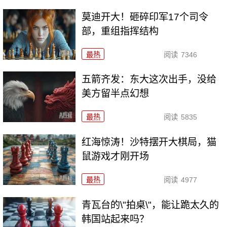
莫迪开大！砸碎印军17个司令
部，重组指挥结构
最热
阅读
7346
五箭齐发：东大这次出手，没给
美方留半点幻想
最热
阅读
5835
红海惊涛！沙特摆开大棋局，猫
鼠游戏才刚开场
最热
阅读
4977
青瓦台的\"拍桌\"，能让跪太久的
韩国站起来吗？