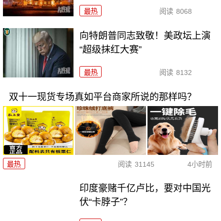
最热
阅读
8068
向特朗普同志致敬！美政坛上演
“超级抹红大赛”
最热
阅读
8132
双十一现货专场真如平台商家所说的那样吗？
最热
阅读
31145
4小时前
印度豪赌千亿卢比，要对中国光
伏“卡脖子”？