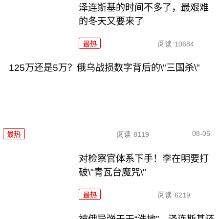
泽连斯基的时间不多了，最艰难
的冬天又要来了
最热
阅读
10684
125万还是5万？俄乌战损数字背后的\"三国杀\"
08-06
最热
阅读
8119
对检察官体系下手！李在明要打
破\"青瓦台魔咒\"
最热
阅读
6219