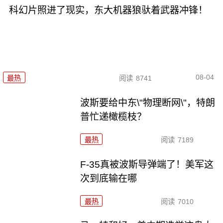
科幻片照进了现实，东大机器狼驮着武器冲锋！
08-04
最热
阅读
8741
波斯要给中东\"物理断网\"，特朗
普忙递橄榄枝？
最热
阅读
7189
F-35真被波斯导弹端了！美军这
次到底输在哪
最热
阅读
7010