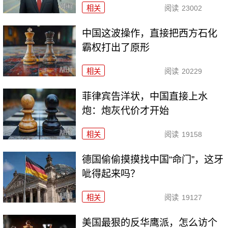
相关
阅读
23002
中国这波操作，直接把西方石化
霸权打出了原形
相关
阅读
20229
菲律宾告洋状，中国直接上水
炮：炮灰代价才开始
相关
阅读
19158
德国偷偷摸摸找中国“命门”，这牙
呲得起来吗？
相关
阅读
19127
美国最狠的反华鹰派，怎么访个