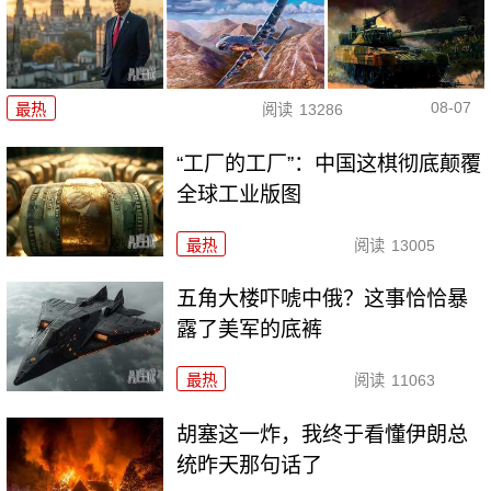
08-07
最热
阅读
13286
“工厂的工厂”：中国这棋彻底颠覆
全球工业版图
最热
阅读
13005
五角大楼吓唬中俄？这事恰恰暴
露了美军的底裤
最热
阅读
11063
胡塞这一炸，我终于看懂伊朗总
统昨天那句话了