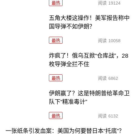
最热
阅读
19124
五角大楼这操作！美军报告称中
国导弹不如伊朗？
最热
阅读
10058
炸疯了！俄乌互掀“仓库战”，28
枚导弹全拦不住
最热
阅读
6862
伊朗赢了？这是特朗普给革命卫
队下“精准毒计”
最热
阅读
6132
一张纸条引发血案：美国为何要替日本“托底”？