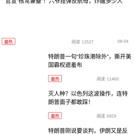
官宣“核常兼备”！六爷挂弹反航母，炸醒多少人
08-04
最热
阅读
12527
特朗普一句“珍珠港除外”，撕开美
国霸权遮羞布
最热
阅读
11460
灭人种？以色列这波操作，连特
朗普面子都敢踩！
最热
阅读
6929
特朗普刚说要谈判，伊朗又是反