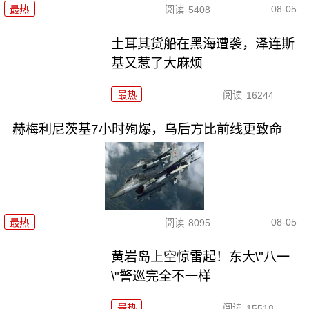
08-05
最热
阅读
5408
土耳其货船在黑海遭袭，泽连斯
基又惹了大麻烦
最热
阅读
16244
赫梅利尼茨基7小时殉爆，乌后方比前线更致命
08-05
最热
阅读
8095
黄岩岛上空惊雷起！东大\"八一
\"警巡完全不一样
最热
阅读
15518