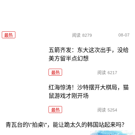
08-07
最热
阅读
8279
五箭齐发：东大这次出手，没给
美方留半点幻想
最热
阅读
6217
红海惊涛！沙特摆开大棋局，猫
鼠游戏才刚开场
最热
阅读
5254
青瓦台的\"拍桌\"，能让跪太久的韩国站起来吗？