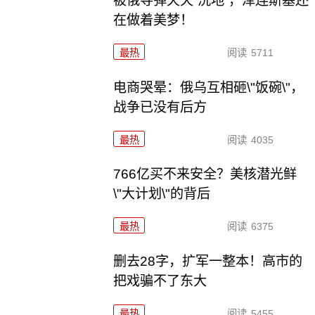
被俄导弹天天“洗地”，泽连斯基还
在做着美梦！
最热
阅读
5711
电商哭晕：俄乌互相砸\"饭碗\"，
战争已没有后方
最热
阅读
4035
766亿买不来安全？美核潜光鲜
\"大计划\"的背后
最热
阅读
6375
删去28字，扩军一整本！高市的
把戏骗不了东大
最热
阅读
5455