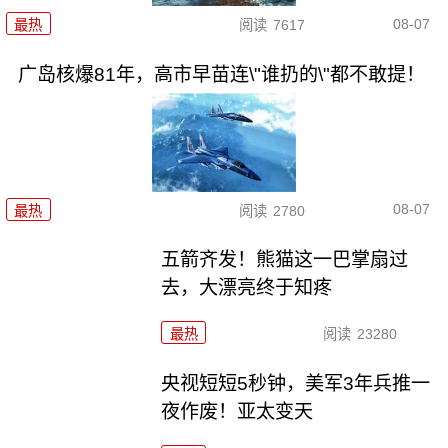
08-07
最热
阅读
7617
广岛核爆81年，高市早苗连\"谁扔的\"都不敢提！
08-07
最热
阅读
2780
五箭齐发！熊猫这一巴掌扇过
去，大漂亮终于知疼
最热
阅读
23280
央视短短5秒钟，美军3年兵推一
夜作废！亚太变天