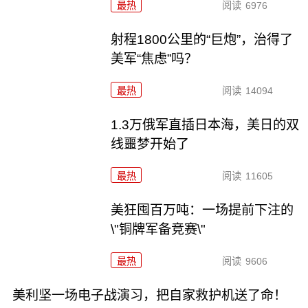
最热
阅读
6976
射程1800公里的“巨炮”，治得了
美军“焦虑”吗？
最热
阅读
14094
1.3万俄军直插日本海，美日的双
线噩梦开始了
最热
阅读
11605
美狂囤百万吨：一场提前下注的
\"铜牌军备竞赛\"
最热
阅读
9606
美利坚一场电子战演习，把自家救护机送了命！