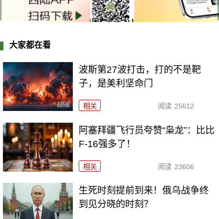
大家都在看
波斯第27波打击，打的不是靶
子，是美利坚命门
相关
阅读
25612
阿塞拜疆飞行员夸赞“枭龙”：比比
F-16强多了！
相关
阅读
23606
生死时刻提前到来！俄乌战争终
到见分晓的时刻？