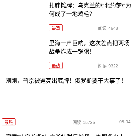
扎胖摊牌：乌克兰的\"北约梦\"为
何成了一地鸡毛？
最热
阅读
4648
里海一声巨响，这次差点把两场
战争炸成一锅粥！
最热
阅读
9322
刚刚，普京被逼亮出底牌！俄罗斯要干大事了！
08-04
最热
阅读
15725