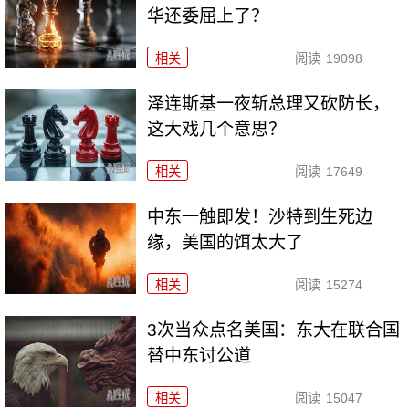
华还委屈上了？
相关
阅读
19098
泽连斯基一夜斩总理又砍防长，
这大戏几个意思？
相关
阅读
17649
中东一触即发！沙特到生死边
缘，美国的饵太大了
相关
阅读
15274
3次当众点名美国：东大在联合国
替中东讨公道
相关
阅读
15047