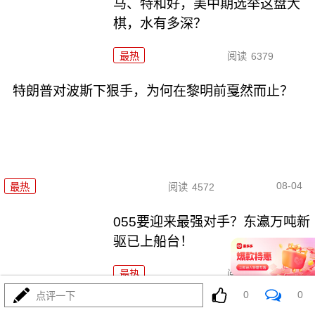
马、特和好，美中期选举这盘大
棋，水有多深？
最热
阅读
6379
特朗普对波斯下狠手，为何在黎明前戛然而止？
08-04
最热
阅读
4572
055要迎来最强对手？东瀛万吨新
驱已上船台！
最热
阅读
11151
0
0
点评一下
千机压境：俄乌战场上的\"蜂群