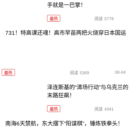
手就是一巴掌！
最热
阅读
5778
731！特高课还魂！高市早苗两把火烧穿日本国运
08-04
最热
阅读
5369
泽连斯基的“清场行动”与乌克兰的
末路狂飙！
最热
阅读
4341
南海6天禁航，东大摆下“阳谋棋”，锤炼铁拳头！