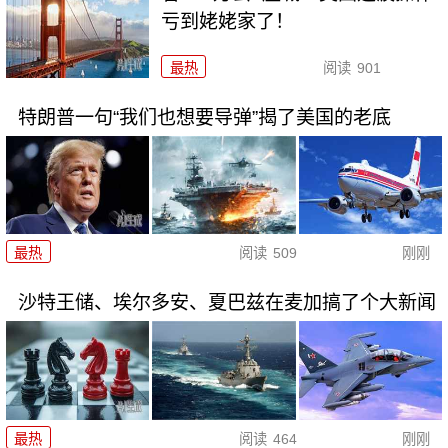
亏到姥姥家了！
最热
阅读
901
特朗普一句“我们也想要导弹”揭了美国的老底
最热
阅读
509
刚刚
沙特王储、埃尔多安、夏巴兹在麦加搞了个大新闻
最热
阅读
464
刚刚