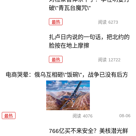
破\"青瓦台魔咒\"
最热
阅读
6273
扎卢日内说的一句话，把北约的
脸按在地上摩擦
最热
阅读
12722
电商哭晕：俄乌互相砸\"饭碗\"，战争已没有后方
08-06
最热
阅读
4076
766亿买不来安全？美核潜光鲜