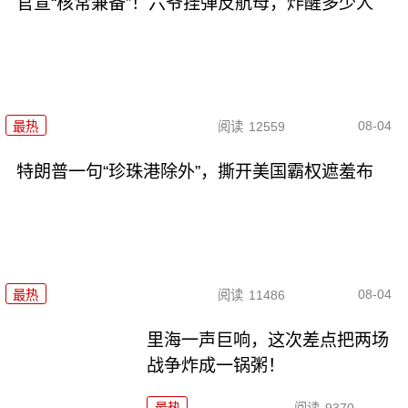
官宣“核常兼备”！六爷挂弹反航母，炸醒多少人
08-04
最热
阅读
12559
特朗普一句“珍珠港除外”，撕开美国霸权遮羞布
08-04
最热
阅读
11486
里海一声巨响，这次差点把两场
战争炸成一锅粥！