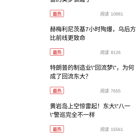
最热
阅读
10881
赫梅利尼茨基7小时殉爆，乌后方
比前线更致命
最热
阅读
8126
特朗普的制造业\"回流梦\"，为何
成了回流东大？
最热
阅读
7655
黄岩岛上空惊雷起！东大\"八一
\"警巡完全不一样
最热
阅读
15561