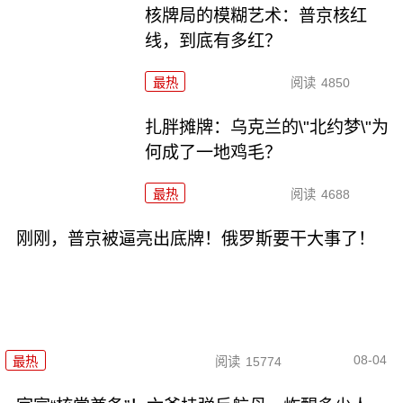
核牌局的模糊艺术：普京核红
线，到底有多红？
最热
阅读
4850
扎胖摊牌：乌克兰的\"北约梦\"为
何成了一地鸡毛？
最热
阅读
4688
刚刚，普京被逼亮出底牌！俄罗斯要干大事了！
08-04
最热
阅读
15774