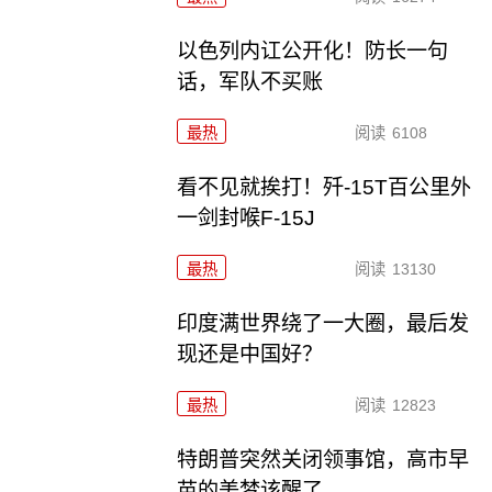
以色列内讧公开化！防长一句
话，军队不买账
最热
阅读
6108
看不见就挨打！歼-15T百公里外
一剑封喉F-15J
最热
阅读
13130
印度满世界绕了一大圈，最后发
现还是中国好？
最热
阅读
12823
特朗普突然关闭领事馆，高市早
苗的美梦该醒了