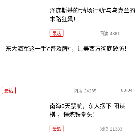
泽连斯基的“清场行动”与乌克兰的
末路狂飙！
最热
阅读
4361
东大海军这一手\"普及牌\"，让美西方彻底破防！
08-04
最热
阅读
24285
南海6天禁航，东大摆下“阳谋
棋”，锤炼铁拳头！
最热
阅读
21383