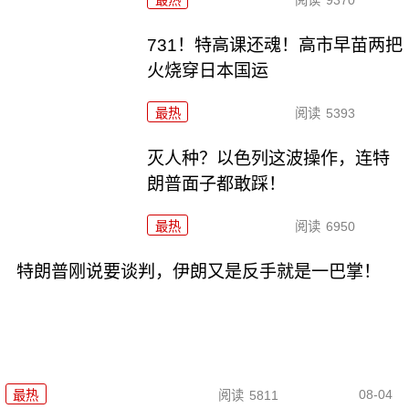
最热
阅读
9370
731！特高课还魂！高市早苗两把
火烧穿日本国运
最热
阅读
5393
灭人种？以色列这波操作，连特
朗普面子都敢踩！
最热
阅读
6950
特朗普刚说要谈判，伊朗又是反手就是一巴掌！
08-04
最热
阅读
5811