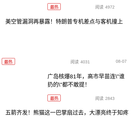
最热
阅读
4972
美空管漏洞再暴露！特朗普专机差点与客机撞上
08-07
最热
阅读
4031
广岛核爆81年，高市早苗连\"谁
扔的\"都不敢提！
最热
阅读
2843
五箭齐发！熊猫这一巴掌扇过去，大漂亮终于知疼