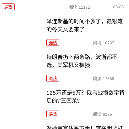
08-06
最热
阅读
12172
泽连斯基的时间不多了，最艰难
的冬天又要来了
最热
阅读
10737
特朗普扔下两条路，波斯都不
选，美军机又被揍
最热
阅读
17659
125万还是5万？俄乌战损数字背
后的\"三国杀\"
最热
阅读
8175
对检察官体系下手！李在明要打