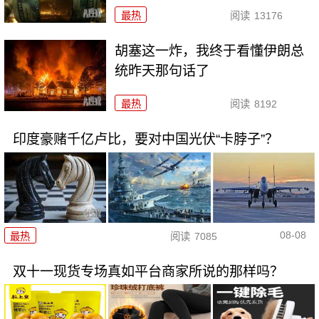
最热
阅读
13176
胡塞这一炸，我终于看懂伊朗总
统昨天那句话了
最热
阅读
8192
印度豪赌千亿卢比，要对中国光伏“卡脖子”？
08-08
最热
阅读
7085
双十一现货专场真如平台商家所说的那样吗？