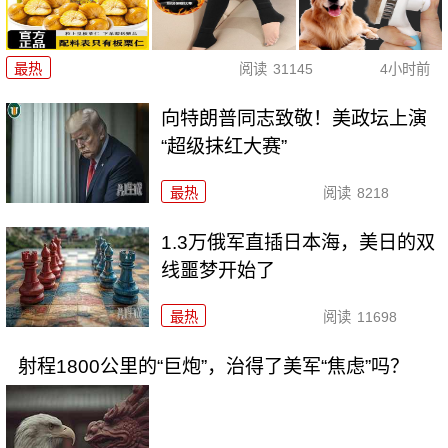
最热
阅读
31145
4小时前
向特朗普同志致敬！美政坛上演
“超级抹红大赛”
最热
阅读
8218
1.3万俄军直插日本海，美日的双
线噩梦开始了
最热
阅读
11698
射程1800公里的“巨炮”，治得了美军“焦虑”吗？