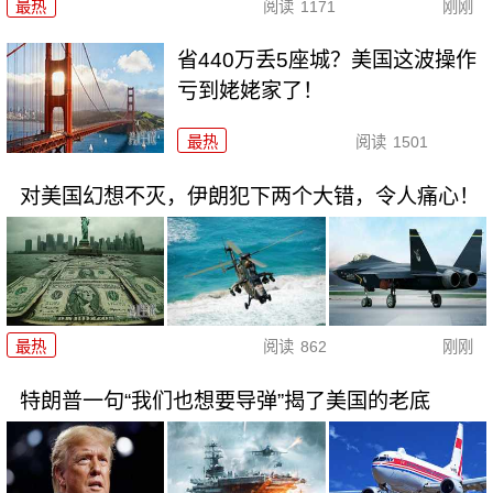
最热
阅读
1171
刚刚
省440万丢5座城？美国这波操作
亏到姥姥家了！
最热
阅读
1501
对美国幻想不灭，伊朗犯下两个大错，令人痛心！
最热
阅读
862
刚刚
特朗普一句“我们也想要导弹”揭了美国的老底