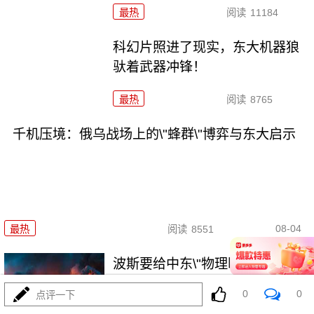
最热
阅读
11184
科幻片照进了现实，东大机器狼
驮着武器冲锋！
最热
阅读
8765
千机压境：俄乌战场上的\"蜂群\"博弈与东大启示
08-04
最热
阅读
8551
波斯要给中东\"物理断网\"，特朗
普忙递橄榄枝？
0
0
点评一下