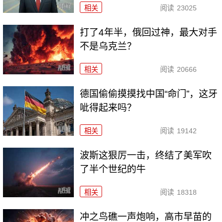
相关
阅读
23025
打了4年半，俄回过神，最大对手
不是乌克兰？
相关
阅读
20666
德国偷偷摸摸找中国“命门”，这牙
呲得起来吗？
相关
阅读
19142
波斯这狠厉一击，终结了美军吹
了半个世纪的牛
相关
阅读
18318
冲之鸟礁一声炮响，高市早苗的