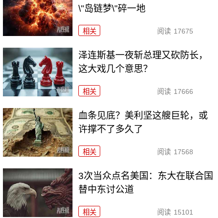
\"岛链梦\"碎一地
相关
阅读
17675
泽连斯基一夜斩总理又砍防长，
这大戏几个意思？
相关
阅读
17666
血条见底？美利坚这艘巨轮，或
许撑不了多久了
相关
阅读
17568
3次当众点名美国：东大在联合国
替中东讨公道
相关
阅读
15101