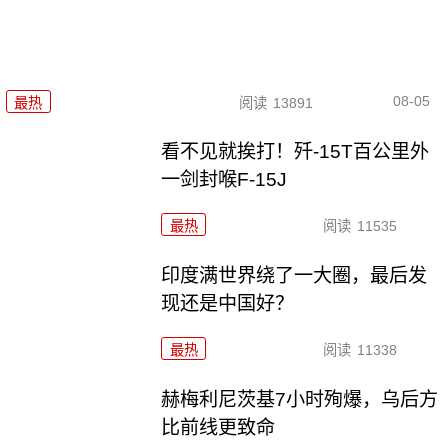
08-05
最热
阅读
13891
看不见就挨打！歼-15T百公里外
一剑封喉F-15J
最热
阅读
11535
印度满世界绕了一大圈，最后发
现还是中国好？
最热
阅读
11338
赫梅利尼茨基7小时殉爆，乌后方
比前线更致命