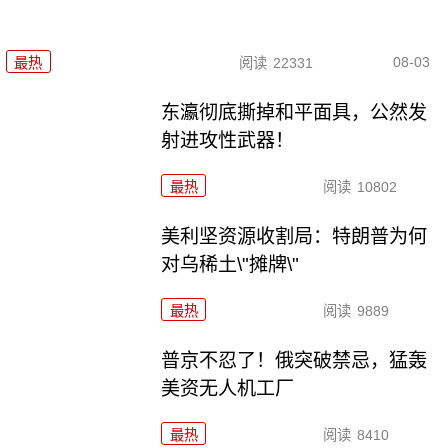
08-03
最热
阅读
22331
东瀛彻底撕掉和平面具，公然发
射进攻性武器！
最热
阅读
10802
美利坚资源收割局：特朗普为何
对乌稀土\"摊牌\"
最热
阅读
9889
普京不忍了！俄突破禁忌，猛轰
美资无人机工厂
最热
阅读
8410