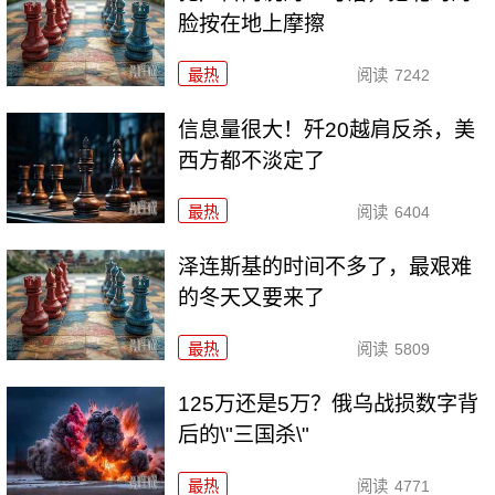
脸按在地上摩擦
最热
阅读
7242
信息量很大！歼20越肩反杀，美
西方都不淡定了
最热
阅读
6404
泽连斯基的时间不多了，最艰难
的冬天又要来了
最热
阅读
5809
125万还是5万？俄乌战损数字背
后的\"三国杀\"
最热
阅读
4771