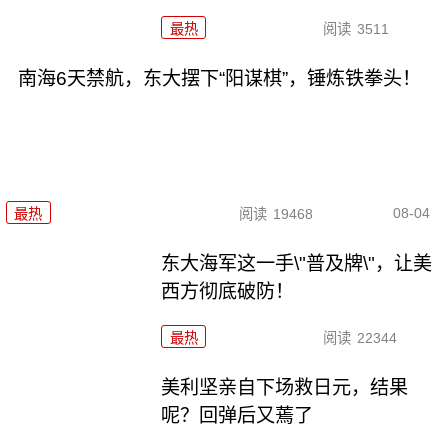
最热
阅读
3511
南海6天禁航，东大摆下“阳谋棋”，锤炼铁拳头！
08-04
最热
阅读
19468
东大海军这一手\"普及牌\"，让美
西方彻底破防！
最热
阅读
22344
美利坚亲自下场救日元，结果
呢？回弹后又蔫了