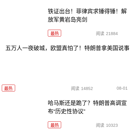
铁证出台！菲律宾求锤得锤！解
放军黄岩岛亮剑
最热
阅读
21884
五万人一夜破城，欧盟真怕了！特朗普拿美国说事
08-01
最热
阅读
14852
哈马斯还是跪了？特朗普高调宣
布“历史性协议”
最热
阅读
10323