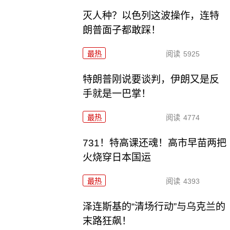
灭人种？以色列这波操作，连特
朗普面子都敢踩！
最热
阅读
5925
特朗普刚说要谈判，伊朗又是反
手就是一巴掌！
最热
阅读
4774
731！特高课还魂！高市早苗两把
火烧穿日本国运
最热
阅读
4393
泽连斯基的“清场行动”与乌克兰的
末路狂飙！