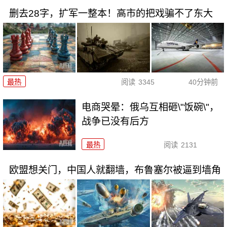
删去28字，扩军一整本！高市的把戏骗不了东大
最热
阅读
3345
40分钟前
电商哭晕：俄乌互相砸\"饭碗\"，
战争已没有后方
最热
阅读
2131
欧盟想关门，中国人就翻墙，布鲁塞尔被逼到墙角