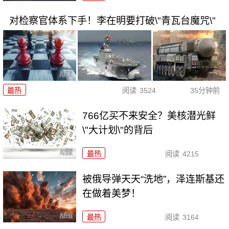
对检察官体系下手！李在明要打破\"青瓦台魔咒\"
最热
阅读
3524
35分钟前
766亿买不来安全？美核潜光鲜
\"大计划\"的背后
最热
阅读
4215
被俄导弹天天“洗地”，泽连斯基还
在做着美梦！
最热
阅读
3164