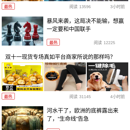
最热
阅读
13596
3小时前
暴风来袭，这局决不能输，想赢
一定要和中国联手
最热
阅读
12225
双十一现货专场真如平台商家所说的那样吗？
最热
阅读
31145
4小时前
河水干了，欧洲的底裤露出来
了，“生命线”告急