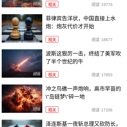
相关
阅读
19775
菲律宾告洋状，中国直接上水
炮：炮灰代价才开始
相关
阅读
18677
波斯这狠厉一击，终结了美军吹
了半个世纪的牛
相关
阅读
17855
冲之鸟礁一声炮响，高市早苗的
\"岛链梦\"碎一地
相关
阅读
17206
泽连斯基一夜斩总理又砍防长，