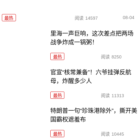
08-04
最热
阅读
14597
里海一声巨响，这次差点把两场
战争炸成一锅粥！
最热
阅读
8250
官宣“核常兼备”！六爷挂弹反航
母，炸醒多少人
最热
阅读
11313
特朗普一句“珍珠港除外”，撕开美
国霸权遮羞布
最热
阅读
10445