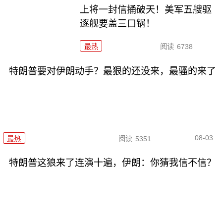
上将一封信捅破天！美军五艘驱
逐舰要盖三口锅！
最热
阅读
6738
特朗普要对伊朗动手？最狠的还没来，最骚的来了
08-03
最热
阅读
5351
特朗普这狼来了连演十遍，伊朗：你猜我信不信？