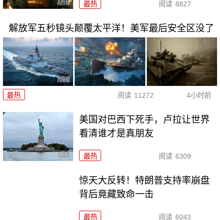
最热
阅读
8827
解放军五秒镜头颠覆太平洋！美军最后安全区没了
最热
阅读
11272
4小时前
美国对巴西下死手，卢拉让世界
看清谁才是真朋友
最热
阅读
6309
惊天大反转！特朗普支持率崩盘
背后竟藏致命一击
最热
阅读
6043