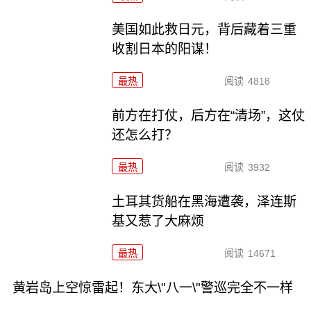
美国如此救日元，背后藏着三重
收割日本的阳谋！
最热
阅读
4818
前方在打仗，后方在“清场”，这仗
还怎么打？
最热
阅读
3932
土耳其货船在黑海遭袭，泽连斯
基又惹了大麻烦
最热
阅读
14671
黄岩岛上空惊雷起！东大\"八一\"警巡完全不一样