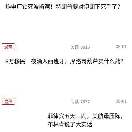
炸电厂锁死波斯湾！特朗普要对伊朗下死手了？
08-01
最热
阅读
8916
6万移民一夜涌入西班牙，摩洛哥葫芦卖什么药？
08-01
最热
阅读
7677
菲律宾五天三闹，美航母压阵，
布林肯说了大实话