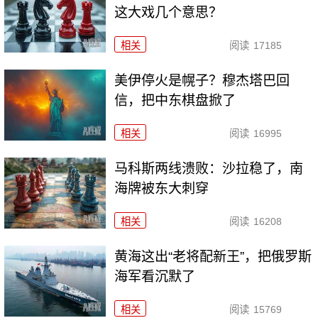
这大戏几个意思？
相关
阅读
17185
美伊停火是幌子？穆杰塔巴回
信，把中东棋盘掀了
相关
阅读
16995
马科斯两线溃败：沙拉稳了，南
海牌被东大刺穿
相关
阅读
16208
黄海这出“老将配新王”，把俄罗斯
海军看沉默了
相关
阅读
15769