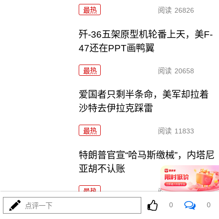
最热
阅读
26826
歼-36五架原型机轮番上天，美F-
47还在PPT画鸭翼
最热
阅读
20658
爱国者只剩半条命，美军却拉着
沙特去伊拉克踩雷
最热
阅读
11833
特朗普官宣“哈马斯缴械”，内塔尼
亚胡不认账
最热
阅读
8177
0
0
点评一下
高市早苗打造“战争大脑”，军国主义已进入实操