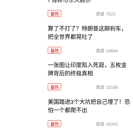
\"博弈与东大启示
最热
阅读
7521
算了不打了？特朗普这脚刹车，
把全世界都晃吐了
最热
阅读
14664
一张图让印度陷入死寂，五枚金
牌背后的终极真相
最热
阅读
10185
美国踏进3个大坑把自己埋了！恐
怕一个都爬不出
最热
阅读
16342