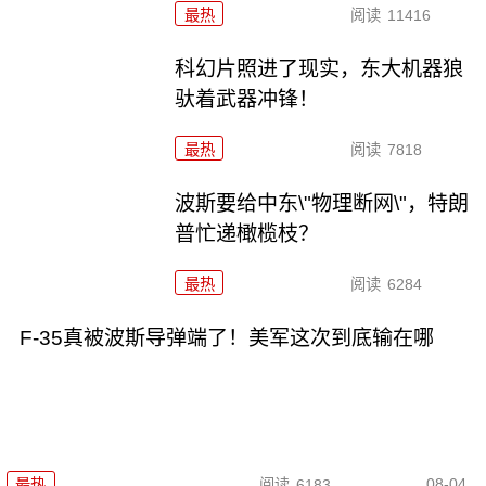
最热
阅读
11416
科幻片照进了现实，东大机器狼
驮着武器冲锋！
最热
阅读
7818
波斯要给中东\"物理断网\"，特朗
普忙递橄榄枝？
最热
阅读
6284
F-35真被波斯导弹端了！美军这次到底输在哪
08-04
最热
阅读
6183