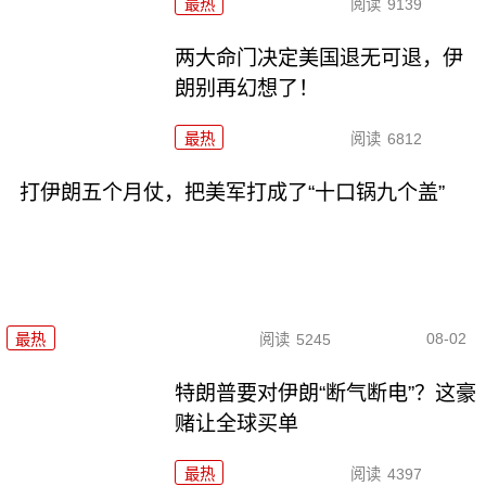
最热
阅读
9139
两大命门决定美国退无可退，伊
朗别再幻想了！
最热
阅读
6812
打伊朗五个月仗，把美军打成了“十口锅九个盖”
08-02
最热
阅读
5245
特朗普要对伊朗“断气断电”？这豪
赌让全球买单
最热
阅读
4397