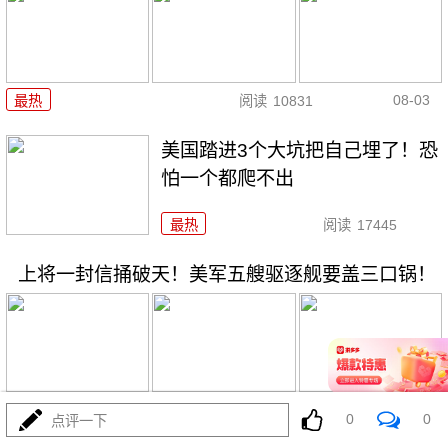
08-03
最热
阅读
10831
美国踏进3个大坑把自己埋了！恐
怕一个都爬不出
最热
阅读
17445
上将一封信捅破天！美军五艘驱逐舰要盖三口锅！
08-03
最热
阅读
7436
0
0
点评一下