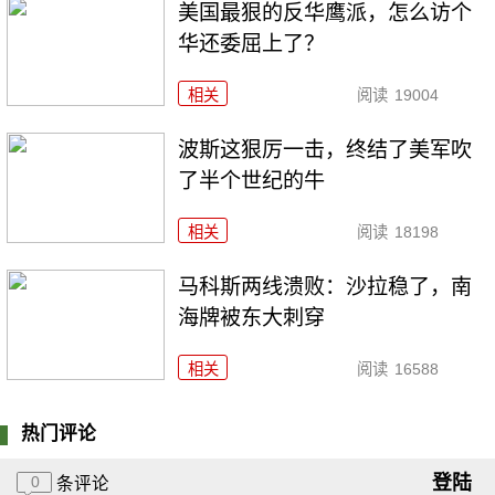
美国最狠的反华鹰派，怎么访个
华还委屈上了？
相关
阅读
19004
波斯这狠厉一击，终结了美军吹
了半个世纪的牛
相关
阅读
18198
马科斯两线溃败：沙拉稳了，南
海牌被东大刺穿
相关
阅读
16588
热门评论
登陆
0
条评论