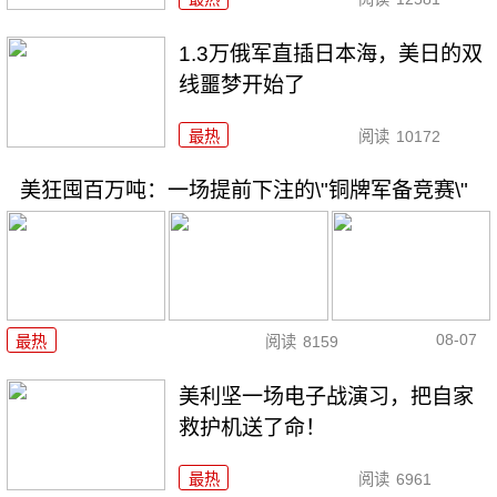
1.3万俄军直插日本海，美日的双
线噩梦开始了
最热
阅读
10172
美狂囤百万吨：一场提前下注的\"铜牌军备竞赛\"
08-07
最热
阅读
8159
美利坚一场电子战演习，把自家
救护机送了命！
最热
阅读
6961