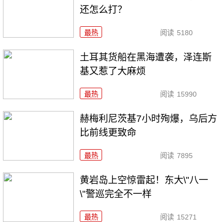
还怎么打？
最热
阅读
5180
土耳其货船在黑海遭袭，泽连斯
基又惹了大麻烦
最热
阅读
15990
赫梅利尼茨基7小时殉爆，乌后方
比前线更致命
最热
阅读
7895
黄岩岛上空惊雷起！东大\"八一
\"警巡完全不一样
最热
阅读
15271