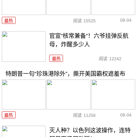
08-04
最热
阅读
15525
官宣“核常兼备”！六爷挂弹反航
母，炸醒多少人
最热
阅读
12242
特朗普一句“珍珠港除外”，撕开美国霸权遮羞布
08-04
最热
阅读
11256
灭人种？以色列这波操作，连特