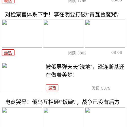
08-06
最热
阅读
7746
对检察官体系下手！李在明要打破\"青瓦台魔咒\"
08-06
最热
阅读
5802
被俄导弹天天“洗地”，泽连斯基还
在做着美梦！
最热
阅读
5375
电商哭晕：俄乌互相砸\"饭碗\"，战争已没有后方