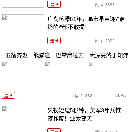
最热
阅读
3383
广岛核爆81年，高市早苗连\"谁
扔的\"都不敢提！
最热
阅读
2325
五箭齐发！熊猫这一巴掌扇过去，大漂亮终于知疼
08-06
最热
阅读
21862
央视短短5秒钟，美军3年兵推一
夜作废！亚太变天