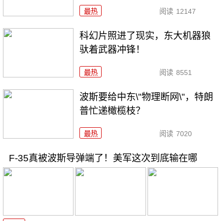
最热
阅读
12147
科幻片照进了现实，东大机器狼
驮着武器冲锋！
最热
阅读
8551
波斯要给中东\"物理断网\"，特朗
普忙递橄榄枝？
最热
阅读
7020
F-35真被波斯导弹端了！美军这次到底输在哪