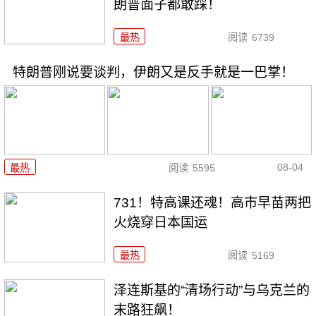
朗普面子都敢踩！
最热
阅读
6739
特朗普刚说要谈判，伊朗又是反手就是一巴掌！
08-04
最热
阅读
5595
731！特高课还魂！高市早苗两把
火烧穿日本国运
最热
阅读
5169
泽连斯基的“清场行动”与乌克兰的
末路狂飙！