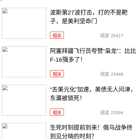
波斯第27波打击，打的不是靶
子，是美利坚命门
相关
阅读
25417
阿塞拜疆飞行员夸赞“枭龙”：比比
F-16强多了！
相关
阅读
23448
“去美元化”加速，美债无人问津，
东瀛被锁死！
相关
阅读
23394
生死时刻提前到来！俄乌战争终
到见分晓的时刻？