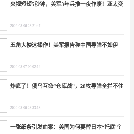
央视短短5秒钟，美军3年兵推一夜作废！亚太变
天
2026-08-06 23:21:47
五角大楼这操作！美军报告称中国导弹不如伊
朗？
2026-08-07 00:02:14
炸疯了！俄乌互掀“仓库战”，28枚导弹全拦不住
2026-08-06 23:33:18
一张纸条引发血案：美国为何要替日本“托底”？