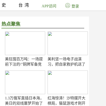
历史
台湾
APP访问
登录
热点聚焦
美狂囤百万吨：一场提
美利坚一场电子战演
前下注的\"铜牌军备竞
习，把自家救护机送了
赛\"
命！
1.3万俄军直插日本海，
红海惊涛！沙特摆开大
美日的双线噩梦开始了
棋局，猫鼠游戏才刚开