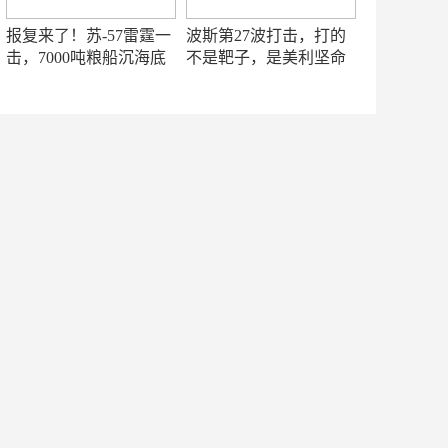
报复来了！苏-57雷霆一
波斯第27波打击，打的
击，7000吨粮船沉海底
不是靶子，是美利坚命
门