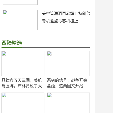
美空管漏洞再暴露！特朗普
专机差点与客机撞上
西陆精选
菲律宾五天三闹，美航
恶劣的信号：战争开始
母压阵，布林肯说了大
蔓延，这两国又开战
实话
了！