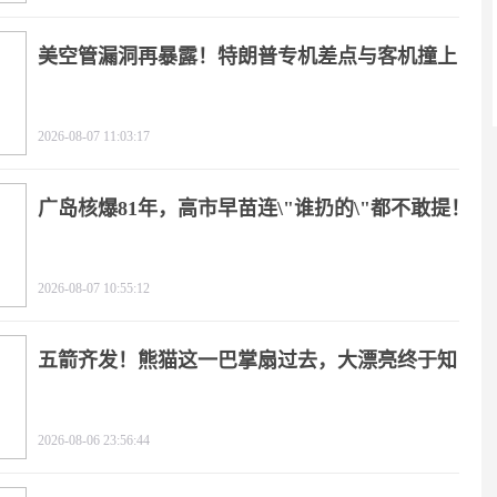
美空管漏洞再暴露！特朗普专机差点与客机撞上
2026-08-07 11:03:17
广岛核爆81年，高市早苗连\"谁扔的\"都不敢提！
2026-08-07 10:55:12
五箭齐发！熊猫这一巴掌扇过去，大漂亮终于知
疼
2026-08-06 23:56:44