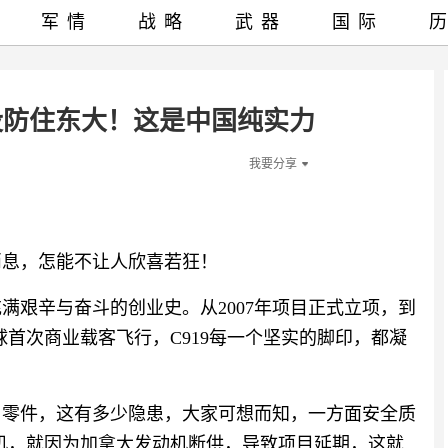
军情
战略
武器
国际
没防住东大！这是中国纯实力
我要分享
消息，怎能不让人欣喜若狂！
充满艰辛与奋斗的创业史。从2007年项目正式立项，到
成全球首次商业载客飞行，C919每一个坚实的脚印，都凝
进口零件，这有多少隐患，大家可想而知，一方面安全质
线客机，就因为加拿大发动机断供，导致项目延期，这就