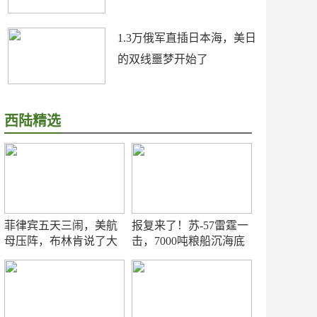
1.3万俄军直插日本海，美日
的双线噩梦开始了
西陆精选
菲律宾五天三闹，美航
报复来了！苏-57雷霆一
母压阵，布林肯说了大
击，7000吨粮船沉海底
实话