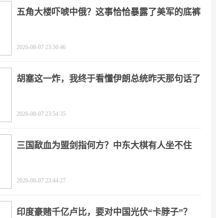
五角大楼吓唬中俄？这事恰恰暴露了美军的底裤
2026-08-07 23:50:46
胡塞这一炸，我终于看懂伊朗总统昨天那句话了
2026-08-07 23:54:35
三国歃血为盟剑指何方？中东大棋有人坐不住
了！
2026-08-07 23:44:27
印度豪赌千亿卢比，要对中国光伏“卡脖子”？