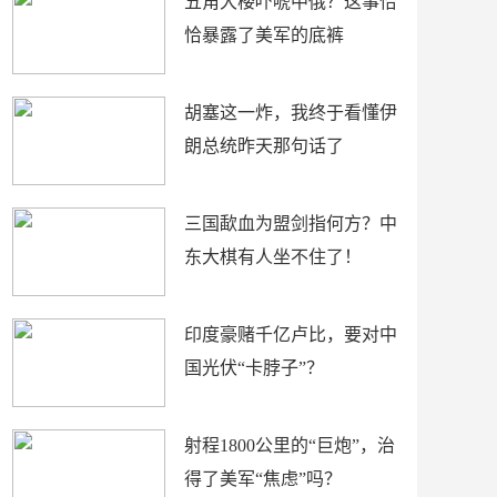
五角大楼吓唬中俄？这事恰
恰暴露了美军的底裤
胡塞这一炸，我终于看懂伊
朗总统昨天那句话了
三国歃血为盟剑指何方？中
东大棋有人坐不住了！
印度豪赌千亿卢比，要对中
国光伏“卡脖子”？
射程1800公里的“巨炮”，治
得了美军“焦虑”吗？