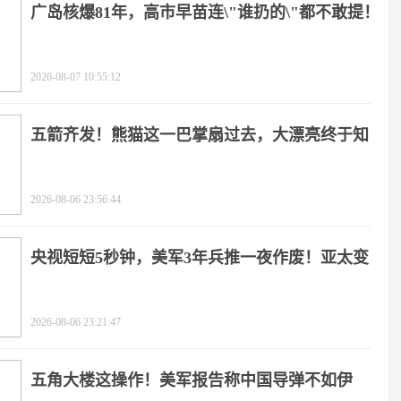
广岛核爆81年，高市早苗连\"谁扔的\"都不敢提！
2026-08-07 10:55:12
五箭齐发！熊猫这一巴掌扇过去，大漂亮终于知
疼
2026-08-06 23:56:44
央视短短5秒钟，美军3年兵推一夜作废！亚太变
天
2026-08-06 23:21:47
五角大楼这操作！美军报告称中国导弹不如伊