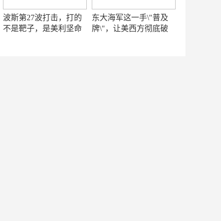
波斯第27波打击，打的
东大海军这一手\"普及
不是靶子，是美利坚命
牌\"，让美西方彻底破
门
防！