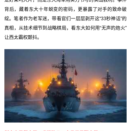
背后，藏着东大十年蜕变的密码，更暴露了对手的致命破
绽。笔者作为老军迷，带看官们一层层剥开这“33秒神话”的
真相，从技术细节到战略棋局，看东大如何用“无声的炮火”
让西太霸权颤抖。