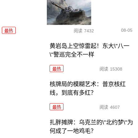
08-05
最热
阅读
7432
黄岩岛上空惊雷起！东大\"八一
\"警巡完全不一样
最热
阅读
15308
核牌局的模糊艺术：普京核红
线，到底有多红？
最热
阅读
4607
扎胖摊牌：乌克兰的\"北约梦\"为
何成了一地鸡毛？