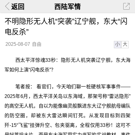
返回
西陆军情
不明隐形无人机“突袭”辽宁舰，东大“闪
电反杀”
小
大
2025-08-07
自由
西太平洋惊魂33秒：隐形无人机突袭辽宁舰，东大海
军如何上演“闪电反杀”？
笔者按： 看官们，今天咱们聊一桩硬核军事事件——
2025年6月，西太平洋关岛以东海域，那架号称“雷达隐形”
的高空无人机，自以为能像幽灵般飘进东大辽宁舰航母编队
的防空圈，却被东大雷达瞬间钉死。从发现目标到四架
歼-15“飞鲨”挂弹升空、包夹驱离，全程仅用33秒！这可不
是好莱坞大片，而是东大海军用实力书写的实战教材。事件