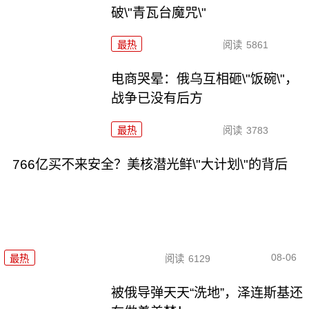
破\"青瓦台魔咒\"
最热
阅读
5861
电商哭晕：俄乌互相砸\"饭碗\"，
战争已没有后方
最热
阅读
3783
766亿买不来安全？美核潜光鲜\"大计划\"的背后
08-06
最热
阅读
6129
被俄导弹天天“洗地”，泽连斯基还