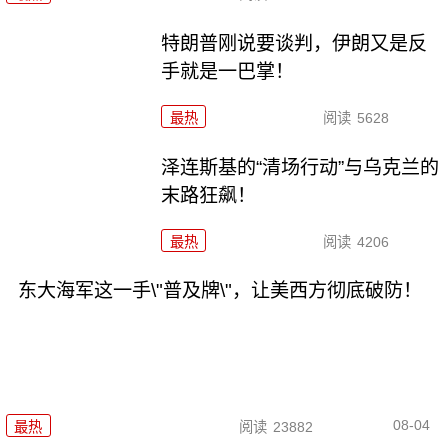
特朗普刚说要谈判，伊朗又是反
手就是一巴掌！
最热
阅读
5628
泽连斯基的“清场行动”与乌克兰的
末路狂飙！
最热
阅读
4206
东大海军这一手\"普及牌\"，让美西方彻底破防！
08-04
最热
阅读
23882