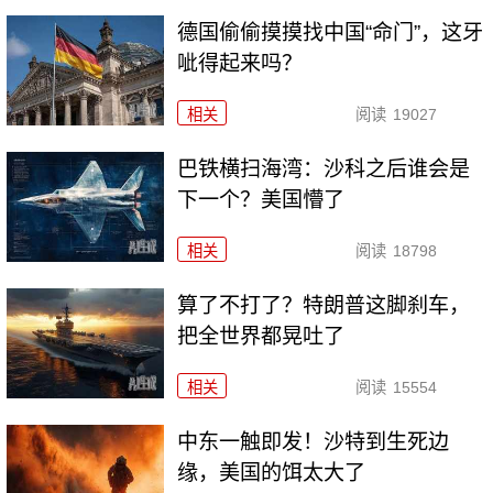
德国偷偷摸摸找中国“命门”，这牙
呲得起来吗？
相关
阅读
19027
巴铁横扫海湾：沙科之后谁会是
下一个？美国懵了
相关
阅读
18798
算了不打了？特朗普这脚刹车，
把全世界都晃吐了
相关
阅读
15554
中东一触即发！沙特到生死边
缘，美国的饵太大了