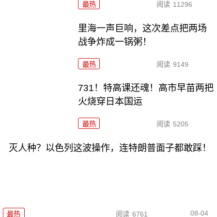
最热
阅读
11296
里海一声巨响，这次差点把两场
战争炸成一锅粥！
最热
阅读
9149
731！特高课还魂！高市早苗两把
火烧穿日本国运
最热
阅读
5205
灭人种？以色列这波操作，连特朗普面子都敢踩！
08-04
最热
阅读
6761