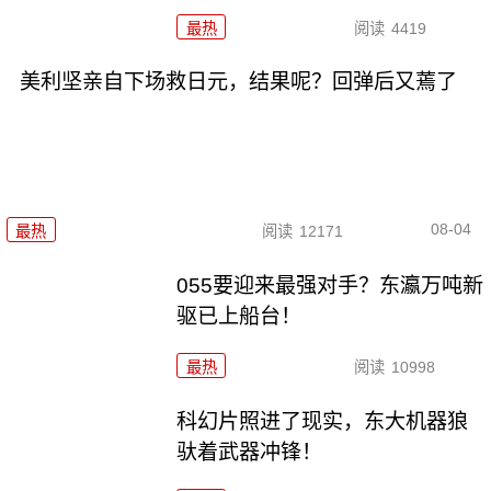
最热
阅读
4419
美利坚亲自下场救日元，结果呢？回弹后又蔫了
08-04
最热
阅读
12171
055要迎来最强对手？东瀛万吨新
驱已上船台！
最热
阅读
10998
科幻片照进了现实，东大机器狼
驮着武器冲锋！