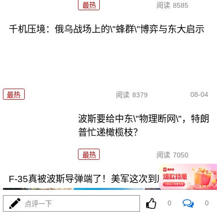
最热
阅读
8585
千机压境：俄乌战场上的\"蜂群\"博弈与东大启示
08-04
最热
阅读
8379
波斯要给中东\"物理断网\"，特朗
普忙递橄榄枝？
最热
阅读
7050
F-35真被波斯导弹端了！美军这次到底输在哪
0
0
点评一下