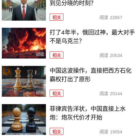
到见分晓的时刻？
相关
阅读
22857
打了4年半，俄回过神，最大对手
不是乌克兰？
相关
阅读
20534
中国这波操作，直接把西方石化
霸权打出了原形
相关
阅读
20144
菲律宾告洋状，中国直接上水
炮：炮灰代价才开始
相关
阅读
19054