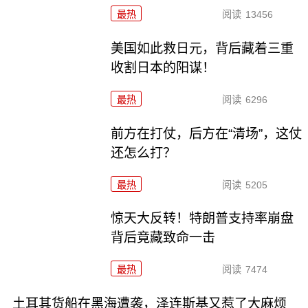
最热
阅读
13456
美国如此救日元，背后藏着三重
收割日本的阳谋！
最热
阅读
6296
前方在打仗，后方在“清场”，这仗
还怎么打？
最热
阅读
5205
惊天大反转！特朗普支持率崩盘
背后竟藏致命一击
最热
阅读
7474
土耳其货船在黑海遭袭，泽连斯基又惹了大麻烦