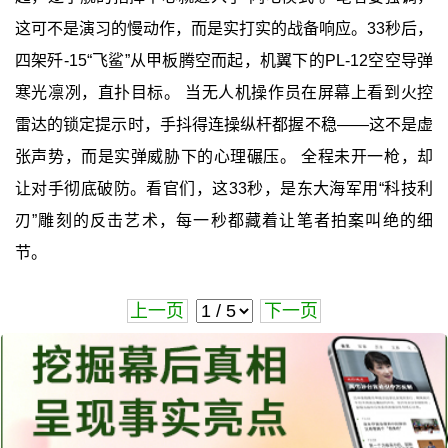
这可不是演习的慢动作，而是实打实的战备响应。33秒后，
四架歼-15“飞鲨”从甲板腾空而起，机翼下的PL-12空空导弹
寒光凛冽，直扑目标。 当无人机操作员在屏幕上看到火控
雷达的锁定提示时，手抖得连操纵杆都握不稳——这不是虚
张声势，而是实弹威胁下的心理碾压。 全程未开一枪，却
让对手彻底破防。看官们，这33秒，是东大海军用“科技利
刃”雕刻的反击艺术，每一秒都藏着让笔者拍案叫绝的细
节。
上一页
下一页