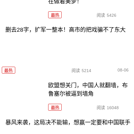
在做着美梦！
最热
阅读
5426
删去28字，扩军一整本！高市的把戏骗不了东大
08-06
最热
阅读
5214
欧盟想关门，中国人就翻墙，布
鲁塞尔被逼到墙角
最热
阅读
16048
暴风来袭，这局决不能输，想赢一定要和中国联手