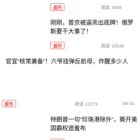
最热
阅读
4459
刚刚，普京被逼亮出底牌！俄罗
斯要干大事了！
最热
阅读
15546
官宣“核常兼备”！六爷挂弹反航母，炸醒多少人
08-04
最热
阅读
12279
特朗普一句“珍珠港除外”，撕开美
国霸权遮羞布