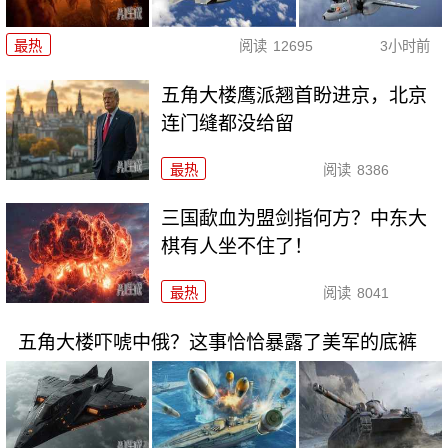
最热
阅读
12695
3小时前
五角大楼鹰派翘首盼进京，北京
连门缝都没给留
最热
阅读
8386
三国歃血为盟剑指何方？中东大
棋有人坐不住了！
最热
阅读
8041
五角大楼吓唬中俄？这事恰恰暴露了美军的底裤