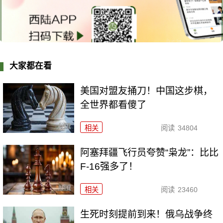
大家都在看
美国对盟友捅刀！中国这步棋，
全世界都看傻了
相关
阅读
34804
阿塞拜疆飞行员夸赞“枭龙”：比比
F-16强多了！
相关
阅读
23460
生死时刻提前到来！俄乌战争终