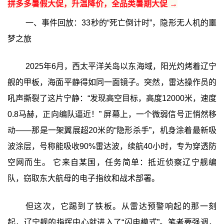
拼多多暑假大促，升温降价，全品类暑期大促 →
一、事件回放：33秒的“死亡倒计时”，隐形无人机的噩
梦之旅
2025年6月，西太平洋关岛以东海域，阳光灼烤着辽宁
舰的甲板，海面平静得如同一面镜子。突然，雷达操作员的
吼声撕裂了这片宁静：“发现高空目标，高度12000米，速度
0.8马赫，正向编队逼近！” 屏幕上，一个微弱信号正悄然移
动——那是一架翼展超20米的“隐形杀手”，机身涂着最新吸
波涂层，号称能吸收90%雷达波，续航40小时，专为穿透防
空网而生。 它来自某国，任务简单：抵近侦察辽宁舰编
队，窃取东大航母的电子指纹和战术部署。
但这次，它踢到了铁板。从雷达预警响起的那一刻
起，辽宁舰的指挥中心就进入了“闪电模式”。笔者要强调，