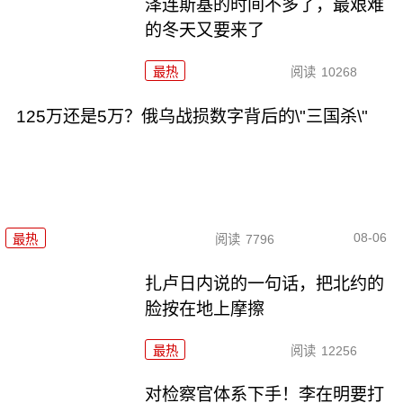
泽连斯基的时间不多了，最艰难
的冬天又要来了
最热
阅读
10268
125万还是5万？俄乌战损数字背后的\"三国杀\"
08-06
最热
阅读
7796
扎卢日内说的一句话，把北约的
脸按在地上摩擦
最热
阅读
12256
对检察官体系下手！李在明要打