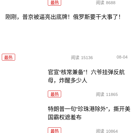
最热
阅读
8688
刚刚，普京被逼亮出底牌！俄罗斯要干大事了！
08-04
最热
阅读
15136
官宣“核常兼备”！六爷挂弹反航
母，炸醒多少人
最热
阅读
11865
特朗普一句“珍珠港除外”，撕开美
国霸权遮羞布
最热
阅读
10864