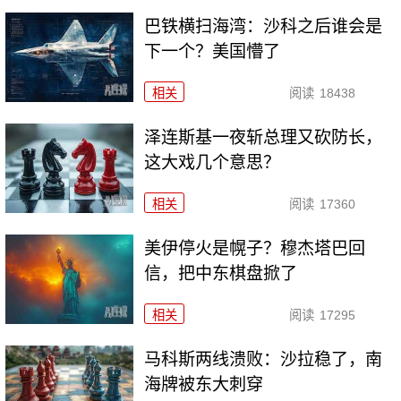
巴铁横扫海湾：沙科之后谁会是
下一个？美国懵了
相关
阅读
18438
泽连斯基一夜斩总理又砍防长，
这大戏几个意思？
相关
阅读
17360
美伊停火是幌子？穆杰塔巴回
信，把中东棋盘掀了
相关
阅读
17295
马科斯两线溃败：沙拉稳了，南
海牌被东大刺穿