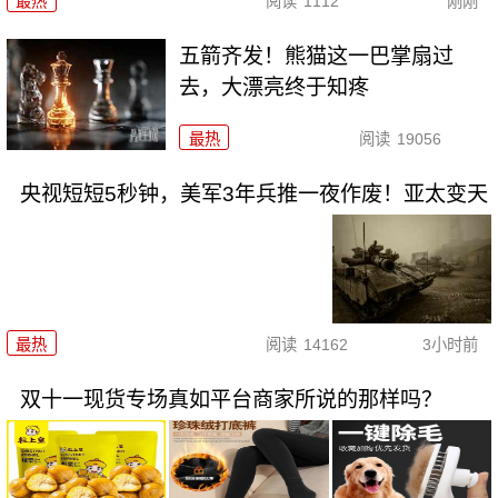
最热
阅读
1112
刚刚
五箭齐发！熊猫这一巴掌扇过
去，大漂亮终于知疼
最热
阅读
19056
央视短短5秒钟，美军3年兵推一夜作废！亚太变天
最热
阅读
14162
3小时前
双十一现货专场真如平台商家所说的那样吗？