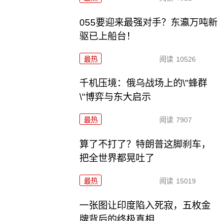
055要迎来最强对手？东瀛万吨新
驱已上船台！
最热
阅读
10526
千机压境：俄乌战场上的\"蜂群
\"博弈与东大启示
最热
阅读
7907
算了不打了？特朗普这脚刹车，
把全世界都晃吐了
最热
阅读
15019
一张图让印度陷入死寂，五枚金
牌背后的终极真相