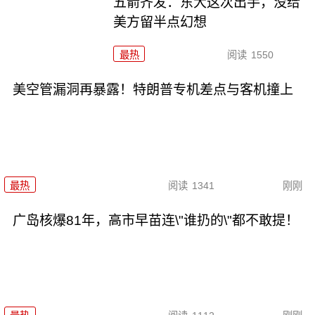
五箭齐发：东大这次出手，没给
美方留半点幻想
最热
阅读
1550
美空管漏洞再暴露！特朗普专机差点与客机撞上
最热
阅读
1341
刚刚
广岛核爆81年，高市早苗连\"谁扔的\"都不敢提！