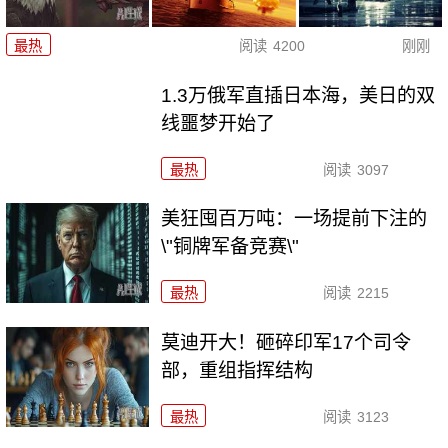
最热
阅读
4200
刚刚
1.3万俄军直插日本海，美日的双
线噩梦开始了
最热
阅读
3097
美狂囤百万吨：一场提前下注的
\"铜牌军备竞赛\"
最热
阅读
2215
莫迪开大！砸碎印军17个司令
部，重组指挥结构
最热
阅读
3123