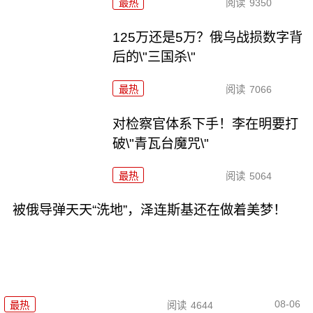
最热
阅读
9350
125万还是5万？俄乌战损数字背
后的\"三国杀\"
最热
阅读
7066
对检察官体系下手！李在明要打
破\"青瓦台魔咒\"
最热
阅读
5064
被俄导弹天天“洗地”，泽连斯基还在做着美梦！
08-06
最热
阅读
4644