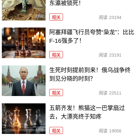
东瀛被锁死！
相关
阅读
23194
阿塞拜疆飞行员夸赞“枭龙”：比比
F-16强多了！
相关
阅读
23191
生死时刻提前到来！俄乌战争终
到见分晓的时刻？
相关
阅读
22511
五箭齐发！熊猫这一巴掌扇过
去，大漂亮终于知疼
相关
阅读
19056