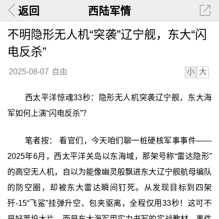
返回
西陆军情
不明隐形无人机“突袭”辽宁舰，东大“闪
电反杀”
小
大
2025-08-07
自由
西太平洋惊魂33秒：隐形无人机突袭辽宁舰，东大海
军如何上演“闪电反杀”？
笔者按： 看官们，今天咱们聊一桩硬核军事事件——
2025年6月，西太平洋关岛以东海域，那架号称“雷达隐形”
的高空无人机，自以为能像幽灵般飘进东大辽宁舰航母编队
的防空圈，却被东大雷达瞬间钉死。从发现目标到四架
歼-15“飞鲨”挂弹升空、包夹驱离，全程仅用33秒！这可不
是好莱坞大片，而是东大海军用实力书写的实战教材。事件