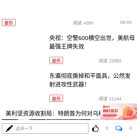
08-03
最热
阅读
4280
央视：空警600横空出世，美航母
最强王牌失效
最热
阅读
22982
东瀛彻底撕掉和平面具，公然发
射进攻性武器！
最热
阅读
11144
美利坚资源收割局：特朗普为何对乌稀土\"摊牌\"
0
0
点评一下