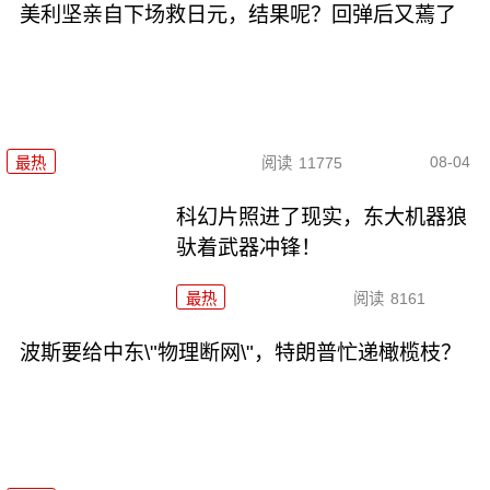
美利坚亲自下场救日元，结果呢？回弹后又蔫了
08-04
最热
阅读
11775
科幻片照进了现实，东大机器狼
驮着武器冲锋！
最热
阅读
8161
波斯要给中东\"物理断网\"，特朗普忙递橄榄枝？