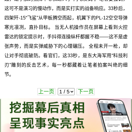
这可不是演习的慢动作，而是实打实的战备响应。33秒后，
四架歼-15“飞鲨”从甲板腾空而起，机翼下的PL-12空空导弹
寒光凛冽，直扑目标。 当无人机操作员在屏幕上看到火控
雷达的锁定提示时，手抖得连操纵杆都握不稳——这不是虚
张声势，而是实弹威胁下的心理碾压。 全程未开一枪，却
让对手彻底破防。看官们，这33秒，是东大海军用“科技利
刃”雕刻的反击艺术，每一秒都藏着让笔者拍案叫绝的细
节。
上一页
下一页