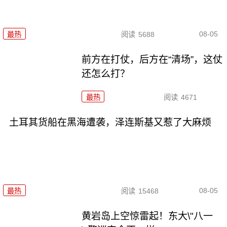
08-05
最热
阅读
5688
前方在打仗，后方在“清场”，这仗
还怎么打？
最热
阅读
4671
土耳其货船在黑海遭袭，泽连斯基又惹了大麻烦
08-05
最热
阅读
15468
黄岩岛上空惊雷起！东大\"八一