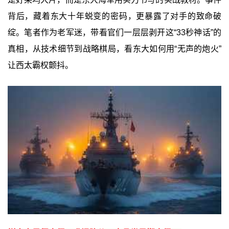
背后，藏着东大十年蜕变的密码，更暴露了对手的致命破
绽。笔者作为老军迷，带看官们一层层剥开这“33秒神话”的
真相，从技术细节到战略棋局，看东大如何用“无声的炮火”
让西太霸权颤抖。