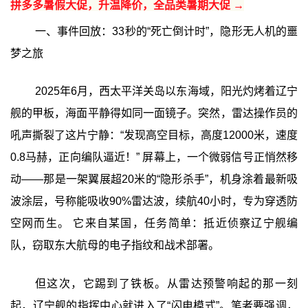
拼多多暑假大促，升温降价，全品类暑期大促 →
一、事件回放：33秒的“死亡倒计时”，隐形无人机的噩
梦之旅
2025年6月，西太平洋关岛以东海域，阳光灼烤着辽宁
舰的甲板，海面平静得如同一面镜子。突然，雷达操作员的
吼声撕裂了这片宁静：“发现高空目标，高度12000米，速度
0.8马赫，正向编队逼近！” 屏幕上，一个微弱信号正悄然移
动——那是一架翼展超20米的“隐形杀手”，机身涂着最新吸
波涂层，号称能吸收90%雷达波，续航40小时，专为穿透防
空网而生。 它来自某国，任务简单：抵近侦察辽宁舰编
队，窃取东大航母的电子指纹和战术部署。
但这次，它踢到了铁板。从雷达预警响起的那一刻
起，辽宁舰的指挥中心就进入了“闪电模式”。笔者要强调，