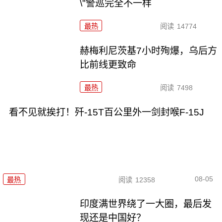
\"警巡完全不一样
最热
阅读
14774
赫梅利尼茨基7小时殉爆，乌后方
比前线更致命
最热
阅读
7498
看不见就挨打！歼-15T百公里外一剑封喉F-15J
08-05
最热
阅读
12358
印度满世界绕了一大圈，最后发
现还是中国好？