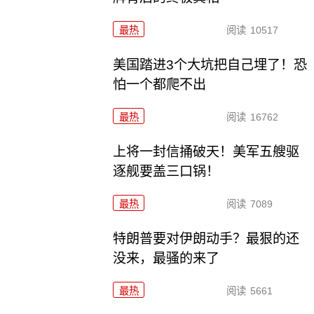
最热
阅读
10517
美国踏进3个大坑把自己埋了！恐
怕一个都爬不出
最热
阅读
16762
上将一封信捅破天！美军五艘驱
逐舰要盖三口锅！
最热
阅读
7089
特朗普要对伊朗动手？最狠的还
没来，最骚的来了
最热
阅读
5661