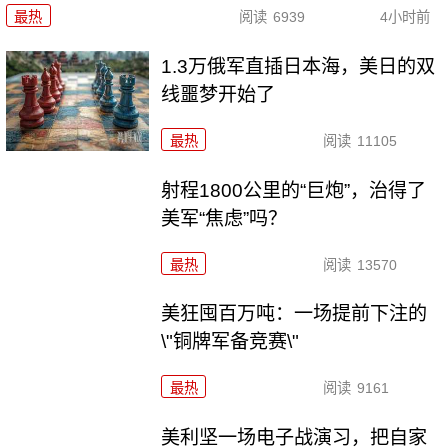
最热
阅读
6939
4小时前
1.3万俄军直插日本海，美日的双
线噩梦开始了
最热
阅读
11105
射程1800公里的“巨炮”，治得了
美军“焦虑”吗？
最热
阅读
13570
美狂囤百万吨：一场提前下注的
\"铜牌军备竞赛\"
最热
阅读
9161
美利坚一场电子战演习，把自家