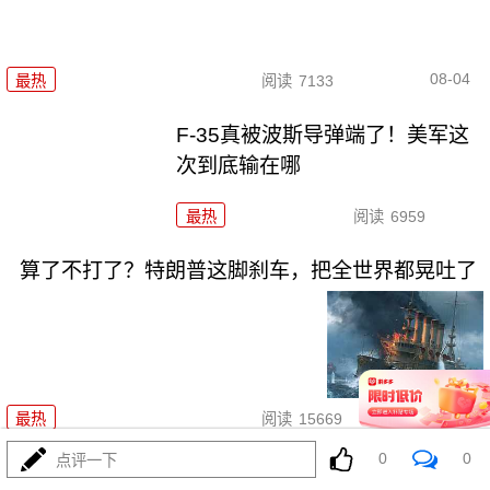
08-04
最热
阅读
7133
F-35真被波斯导弹端了！美军这
次到底输在哪
最热
阅读
6959
算了不打了？特朗普这脚刹车，把全世界都晃吐了
08-03
最热
阅读
15669
0
0
点评一下
一张图让印度陷入死寂，五枚金