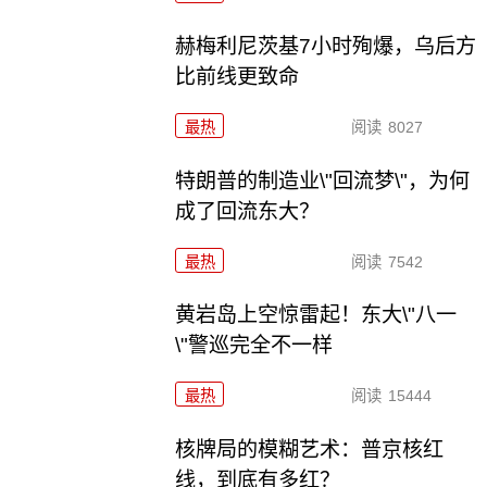
赫梅利尼茨基7小时殉爆，乌后方
比前线更致命
最热
阅读
8027
特朗普的制造业\"回流梦\"，为何
成了回流东大？
最热
阅读
7542
黄岩岛上空惊雷起！东大\"八一
\"警巡完全不一样
最热
阅读
15444
核牌局的模糊艺术：普京核红
线，到底有多红？