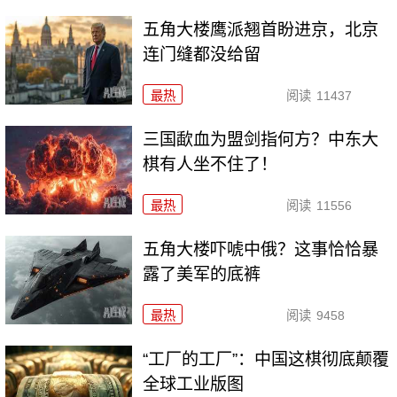
五角大楼鹰派翘首盼进京，北京
连门缝都没给留
最热
阅读
11437
三国歃血为盟剑指何方？中东大
棋有人坐不住了！
最热
阅读
11556
五角大楼吓唬中俄？这事恰恰暴
露了美军的底裤
最热
阅读
9458
“工厂的工厂”：中国这棋彻底颠覆
全球工业版图