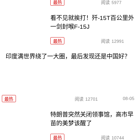
最热
阅读
5977
看不见就挨打！歼-15T百公里外
一剑封喉F-15J
最热
阅读
12991
印度满世界绕了一大圈，最后发现还是中国好？
08-05
最热
阅读
12701
特朗普突然关闭领事馆，高市早
苗的美梦该醒了
最热
阅读
10744