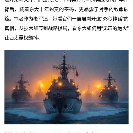
背后，藏着东大十年蜕变的密码，更暴露了对手的致命破
绽。笔者作为老军迷，带看官们一层层剥开这“33秒神话”的
真相，从技术细节到战略棋局，看东大如何用“无声的炮火”
让西太霸权颤抖。