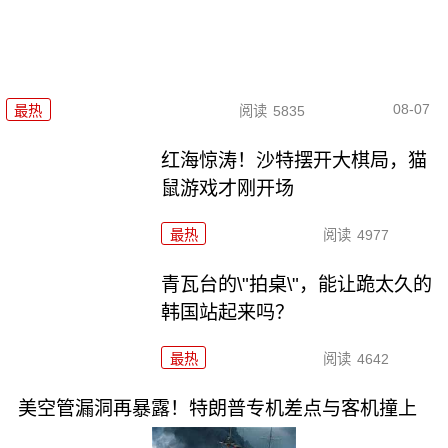
08-07
最热
阅读
5835
红海惊涛！沙特摆开大棋局，猫
鼠游戏才刚开场
最热
阅读
4977
青瓦台的\"拍桌\"，能让跪太久的
韩国站起来吗？
最热
阅读
4642
美空管漏洞再暴露！特朗普专机差点与客机撞上