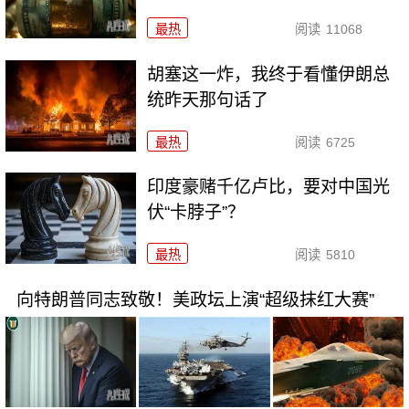
最热
阅读
11068
胡塞这一炸，我终于看懂伊朗总
统昨天那句话了
最热
阅读
6725
印度豪赌千亿卢比，要对中国光
伏“卡脖子”？
最热
阅读
5810
向特朗普同志致敬！美政坛上演“超级抹红大赛”