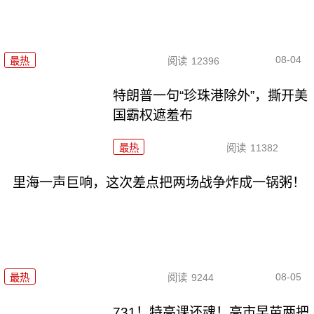
08-04
最热
阅读
12396
特朗普一句“珍珠港除外”，撕开美
国霸权遮羞布
最热
阅读
11382
里海一声巨响，这次差点把两场战争炸成一锅粥！
08-05
最热
阅读
9244
731！特高课还魂！高市早苗两把