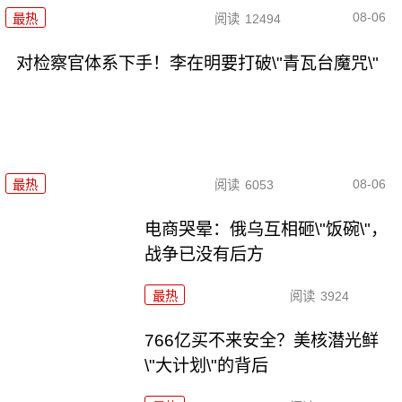
08-06
最热
阅读
12494
对检察官体系下手！李在明要打破\"青瓦台魔咒\"
08-06
最热
阅读
6053
电商哭晕：俄乌互相砸\"饭碗\"，
战争已没有后方
最热
阅读
3924
766亿买不来安全？美核潜光鲜
\"大计划\"的背后