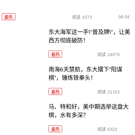
08-04
最热
阅读
4273
东大海军这一手\"普及牌\"，让美
西方彻底破防！
最热
阅读
24079
南海6天禁航，东大摆下“阳谋
棋”，锤炼铁拳头！
最热
阅读
21153
马、特和好，美中期选举这盘大
棋，水有多深？
最热
阅读
6323