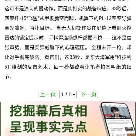
这可不是演习的慢动作，而是实打实的战备响应。33秒后，
四架歼-15“飞鲨”从甲板腾空而起，机翼下的PL-12空空导弹
寒光凛冽，直扑目标。 当无人机操作员在屏幕上看到火控
雷达的锁定提示时，手抖得连操纵杆都握不稳——这不是虚
张声势，而是实弹威胁下的心理碾压。 全程未开一枪，却
让对手彻底破防。看官们，这33秒，是东大海军用“科技利
刃”雕刻的反击艺术，每一秒都藏着让笔者拍案叫绝的细
节。
上一页
下一页