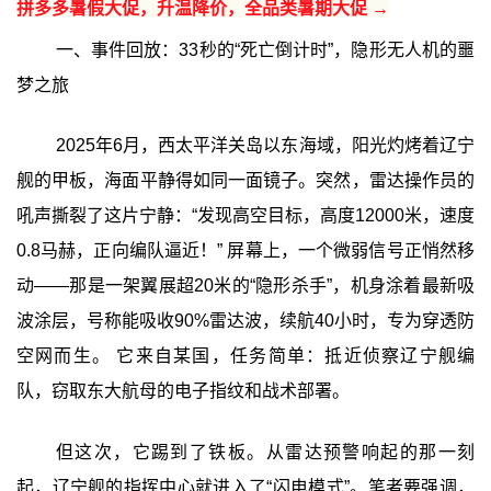
拼多多暑假大促，升温降价，全品类暑期大促 →
一、事件回放：33秒的“死亡倒计时”，隐形无人机的噩
梦之旅
2025年6月，西太平洋关岛以东海域，阳光灼烤着辽宁
舰的甲板，海面平静得如同一面镜子。突然，雷达操作员的
吼声撕裂了这片宁静：“发现高空目标，高度12000米，速度
0.8马赫，正向编队逼近！” 屏幕上，一个微弱信号正悄然移
动——那是一架翼展超20米的“隐形杀手”，机身涂着最新吸
波涂层，号称能吸收90%雷达波，续航40小时，专为穿透防
空网而生。 它来自某国，任务简单：抵近侦察辽宁舰编
队，窃取东大航母的电子指纹和战术部署。
但这次，它踢到了铁板。从雷达预警响起的那一刻
起，辽宁舰的指挥中心就进入了“闪电模式”。笔者要强调，