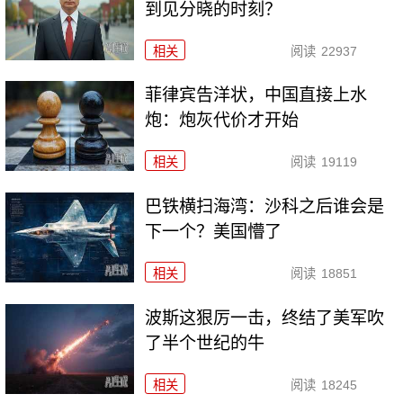
到见分晓的时刻？
相关
阅读
22937
菲律宾告洋状，中国直接上水
炮：炮灰代价才开始
相关
阅读
19119
巴铁横扫海湾：沙科之后谁会是
下一个？美国懵了
相关
阅读
18851
波斯这狠厉一击，终结了美军吹
了半个世纪的牛
相关
阅读
18245