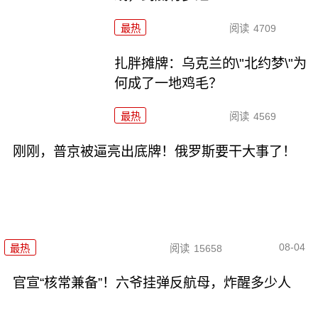
最热
阅读
4709
扎胖摊牌：乌克兰的\"北约梦\"为
何成了一地鸡毛？
最热
阅读
4569
刚刚，普京被逼亮出底牌！俄罗斯要干大事了！
08-04
最热
阅读
15658
官宣“核常兼备”！六爷挂弹反航母，炸醒多少人