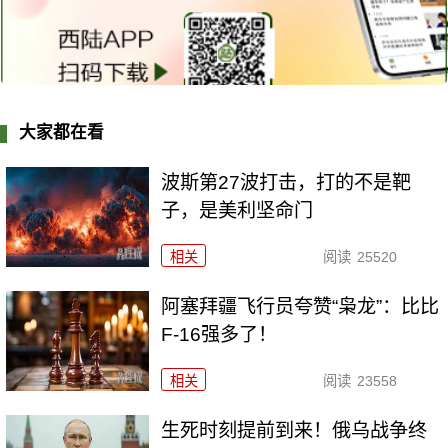
大家都在看
波斯第27波打击，打的不是靶
子，是美利坚命门
相关
阅读
25520
阿塞拜疆飞行员夸赞“枭龙”：比比
F-16强多了！
相关
阅读
23558
生死时刻提前到来！俄乌战争终