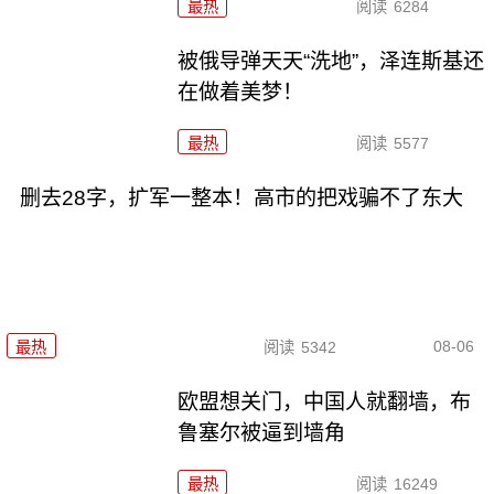
最热
阅读
6284
被俄导弹天天“洗地”，泽连斯基还
在做着美梦！
最热
阅读
5577
删去28字，扩军一整本！高市的把戏骗不了东大
08-06
最热
阅读
5342
欧盟想关门，中国人就翻墙，布
鲁塞尔被逼到墙角
最热
阅读
16249