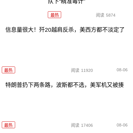
队下“精准毒计”
最热
阅读
5874
信息量很大！歼20越肩反杀，美西方都不淡定了
08-06
最热
阅读
11920
特朗普扔下两条路，波斯都不选，美军机又被揍
08-06
最热
阅读
17406