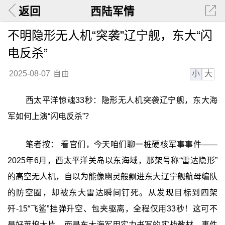
返回
西陆军情
不明隐形无人机“突袭”辽宁舰，东大“闪
电反杀”
小
大
2025-08-07
自由
西太平洋惊魂33秒：隐形无人机突袭辽宁舰，东大海
军如何上演“闪电反杀”？
笔者按： 看官们，今天咱们聊一桩硬核军事事件——
2025年6月，西太平洋关岛以东海域，那架号称“雷达隐形”
的高空无人机，自以为能像幽灵般飘进东大辽宁舰航母编队
的防空圈，却被东大雷达瞬间钉死。从发现目标到四架
歼-15“飞鲨”挂弹升空、包夹驱离，全程仅用33秒！这可不
是好莱坞大片，而是东大海军用实力书写的实战教材。事件