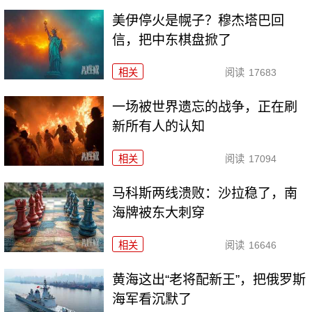
美伊停火是幌子？穆杰塔巴回
信，把中东棋盘掀了
相关
阅读
17683
一场被世界遗忘的战争，正在刷
新所有人的认知
相关
阅读
17094
马科斯两线溃败：沙拉稳了，南
海牌被东大刺穿
相关
阅读
16646
黄海这出“老将配新王”，把俄罗斯
海军看沉默了