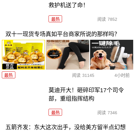
救护机送了命！
最热
阅读
7852
双十一现货专场真如平台商家所说的那样吗？
最热
阅读
31145
4小时前
莫迪开大！砸碎印军17个司令
部，重组指挥结构
最热
阅读
7346
五箭齐发：东大这次出手，没给美方留半点幻想