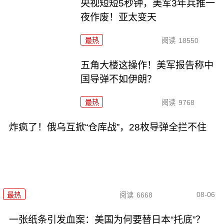
央视短短5秒钟，美军3年兵推一
夜作废！亚太变天
最热
阅读
18550
五角大楼这操作！美军报告称中
国导弹不如伊朗？
最热
阅读
9768
炸疯了！俄乌互掀“仓库战”，28枚导弹全拦不住
08-06
最热
阅读
6668
一张纸条引发血案：美国为何要替日本“托底”？