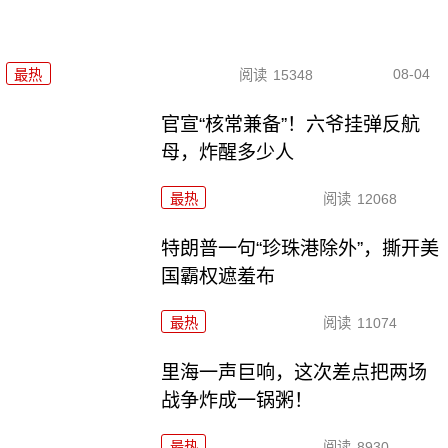
08-04
最热
阅读
15348
官宣“核常兼备”！六爷挂弹反航
母，炸醒多少人
最热
阅读
12068
特朗普一句“珍珠港除外”，撕开美
国霸权遮羞布
最热
阅读
11074
里海一声巨响，这次差点把两场
战争炸成一锅粥！
最热
阅读
8930