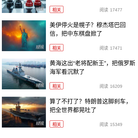
相关
阅读
17477
美伊停火是幌子？穆杰塔巴回
信，把中东棋盘掀了
相关
阅读
17471
黄海这出“老将配新王”，把俄罗斯
海军看沉默了
相关
阅读
16209
算了不打了？特朗普这脚刹车，
把全世界都晃吐了
相关
阅读
15349