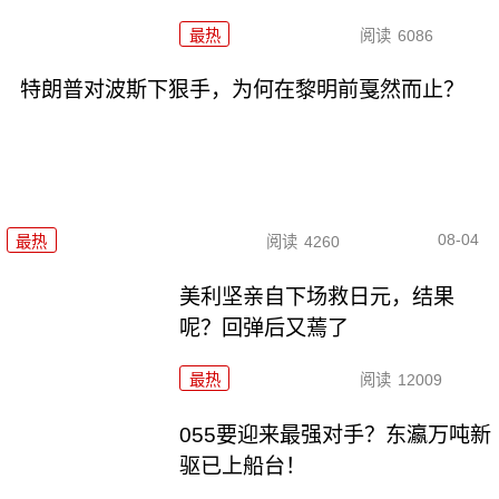
最热
阅读
6086
特朗普对波斯下狠手，为何在黎明前戛然而止？
08-04
最热
阅读
4260
美利坚亲自下场救日元，结果
呢？回弹后又蔫了
最热
阅读
12009
055要迎来最强对手？东瀛万吨新
驱已上船台！