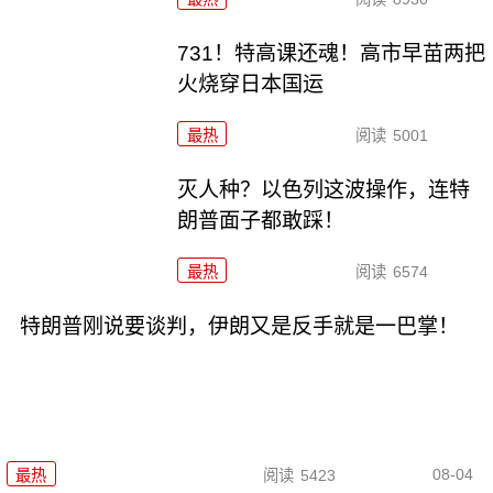
731！特高课还魂！高市早苗两把
火烧穿日本国运
最热
阅读
5001
灭人种？以色列这波操作，连特
朗普面子都敢踩！
最热
阅读
6574
特朗普刚说要谈判，伊朗又是反手就是一巴掌！
08-04
最热
阅读
5423