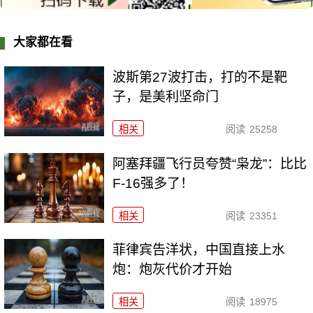
大家都在看
波斯第27波打击，打的不是靶
子，是美利坚命门
相关
阅读
25258
阿塞拜疆飞行员夸赞“枭龙”：比比
F-16强多了！
相关
阅读
23351
菲律宾告洋状，中国直接上水
炮：炮灰代价才开始
相关
阅读
18975