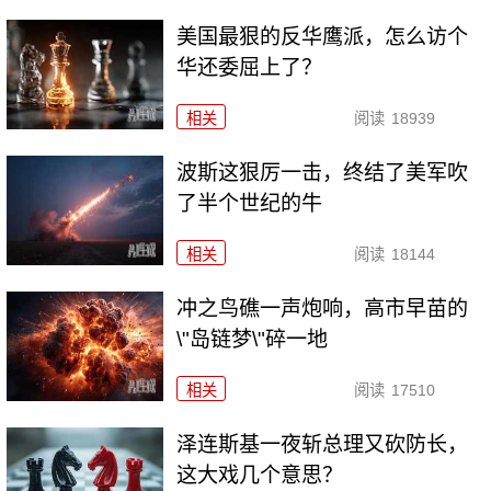
美国最狠的反华鹰派，怎么访个
华还委屈上了？
相关
阅读
18939
波斯这狠厉一击，终结了美军吹
了半个世纪的牛
相关
阅读
18144
冲之鸟礁一声炮响，高市早苗的
\"岛链梦\"碎一地
相关
阅读
17510
泽连斯基一夜斩总理又砍防长，
这大戏几个意思？