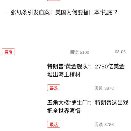
一张纸条引发血案：美国为何要替日本“托底”？
08-06
最热
阅读
5100
特朗普“黄金舰队”：2750亿美金
堆出海上棺材
最热
阅读
3878
五角大楼“罗生门”：特朗普这出戏
把全世界演懵
最热
阅读
3786