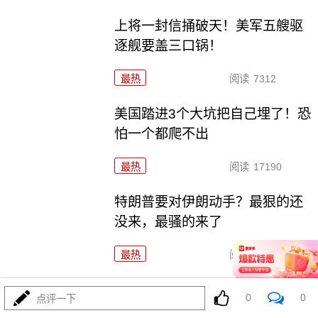
上将一封信捅破天！美军五艘驱
逐舰要盖三口锅！
最热
阅读
7312
美国踏进3个大坑把自己埋了！恐
怕一个都爬不出
最热
阅读
17190
特朗普要对伊朗动手？最狠的还
没来，最骚的来了
最热
阅读
5902
政治自杀！菲律宾防长，你这是
0
0
点评一下
在给菲律宾掘墓！