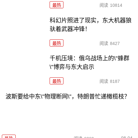
最热
阅读
10814
科幻片照进了现实，东大机器狼
驮着武器冲锋！
最热
阅读
8427
千机压境：俄乌战场上的\"蜂群
\"博弈与东大启示
最热
阅读
8187
波斯要给中东\"物理断网\"，特朗普忙递橄榄枝？