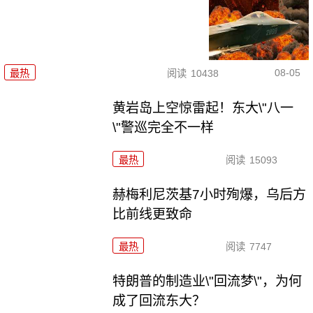
08-05
最热
阅读
10438
黄岩岛上空惊雷起！东大\"八一
\"警巡完全不一样
最热
阅读
15093
赫梅利尼茨基7小时殉爆，乌后方
比前线更致命
最热
阅读
7747
特朗普的制造业\"回流梦\"，为何
成了回流东大？