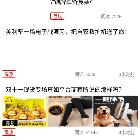
\"铜牌军备竞赛\"
最热
阅读
7226
美利坚一场电子战演习，把自家救护机送了命！
最热
阅读
6085
3小时前
双十一现货专场真如平台商家所说的那样吗？
最热
阅读
31145
4小时前