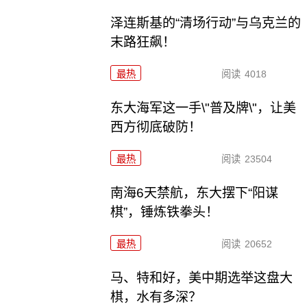
泽连斯基的“清场行动”与乌克兰的
末路狂飙！
最热
阅读
4018
东大海军这一手\"普及牌\"，让美
西方彻底破防！
最热
阅读
23504
南海6天禁航，东大摆下“阳谋
棋”，锤炼铁拳头！
最热
阅读
20652
马、特和好，美中期选举这盘大
棋，水有多深？