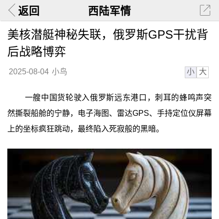
返回
西陆军情
美核潜艇神秘失联，俄罗斯GPS干扰背
后战略博弈
小
大
2025-08-04
小鸟
一艘中国货轮驶入俄罗斯远东港口，刺耳的蜂鸣声突
然撕裂船舱的宁静，电子海图、雷达GPS、手持定位仪屏幕
上的坐标疯狂跳动，最终陷入死寂般的黑暗。