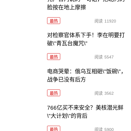
脸按在地上摩擦
最热
阅读
11920
对检察官体系下手！李在明要打
破\"青瓦台魔咒\"
最热
阅读
5547
电商哭晕：俄乌互相砸\"饭碗\"，
战争已没有后方
最热
阅读
3562
766亿买不来安全？美核潜光鲜
\"大计划\"的背后
最热
阅读
5900