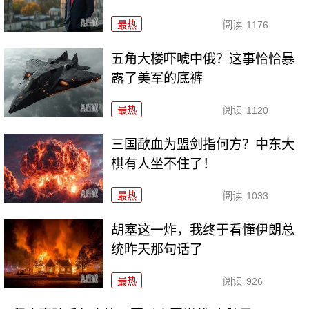
最热
阅读
1176
五角大楼吓唬中俄？这事恰恰暴
露了美军的底裤
最热
阅读
1120
三国歃血为盟剑指何方？中东大
棋有人坐不住了！
最热
阅读
1033
胡塞这一炸，我终于看懂伊朗总
统昨天那句话了
最热
阅读
926