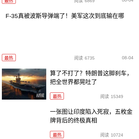
08-04
最热
阅读
6869
F-35真被波斯导弹端了！美军这次到底输在哪
08-04
最热
阅读
6735
算了不打了？特朗普这脚刹车，
把全世界都晃吐了
最热
阅读
15349
一张图让印度陷入死寂，五枚金
牌背后的终极真相
最热
阅读
10724