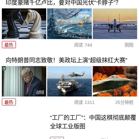
印度豪赌千亿卢比，要对中国光伏“卡脖子”？
最热
阅读
744
刚刚
向特朗普同志致敬！美政坛上演“超级抹红大赛”
最热
阅读
1311
25分钟前
“工厂的工厂”：中国这棋彻底颠覆
全球工业版图