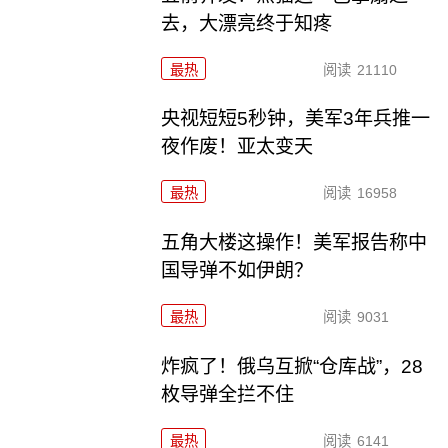
去，大漂亮终于知疼
最热
阅读
21110
央视短短5秒钟，美军3年兵推一
夜作废！亚太变天
最热
阅读
16958
五角大楼这操作！美军报告称中
国导弹不如伊朗？
最热
阅读
9031
炸疯了！俄乌互掀“仓库战”，28
枚导弹全拦不住
最热
阅读
6141