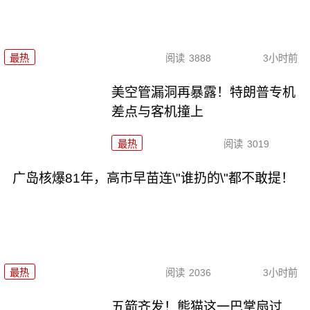
最热
阅读
3888
3小时前
美空管漏洞再暴露！特朗普专机
差点与客机撞上
最热
阅读
3019
广岛核爆81年，高市早苗连\"谁扔的\"都不敢提！
最热
阅读
2036
3小时前
五箭齐发！熊猫这一巴掌扇过