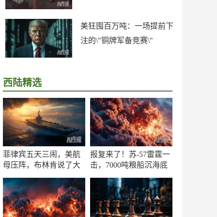
美狂囤百万吨：一场提前下
注的\"铜牌军备竞赛\"
西陆精选
菲律宾五天三闹，美航
报复来了！苏-57雷霆一
母压阵，布林肯说了大
击，7000吨粮船沉海底
实话