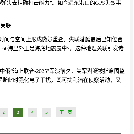
导弹失去精确打击能力”。如今远东港口的GPS失效事
在关联
在时间与空间上形成微妙重叠。失联潜艇最后已知位置
160海里外正是海底地震震中7。这种地理关联引发诸
俄“海上联合-2025”军演前夕。美军潜艇被指意图监
罗斯此时强化电子干扰，既可扰乱潜在侦察活动，又
2
3
4
5
下一页