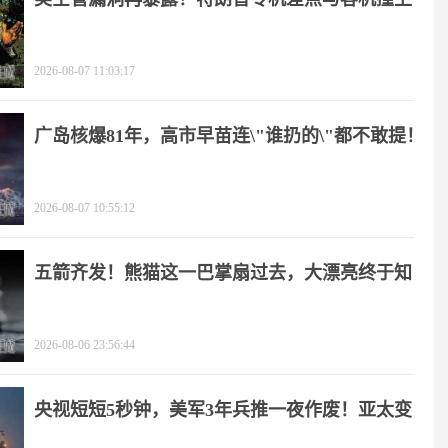
2026-08-07 11:03:17
广岛核爆81年，高市早苗连\"谁扔的\"都不敢提！
2026-08-07 10:55:12
五箭齐发！熊猫这一巴掌扇过去，大漂亮终于知
疼
2026-08-06 23:56:44
央视短短5秒钟，美军3年兵推一夜作废！亚太变