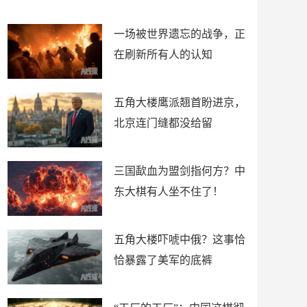
了
裤
一场被世界遗忘的战争，正
在刷新所有人的认知
五角大楼鹰派翘首盼进京，
北京连门缝都没给留
三国歃血为盟剑指何方？中
东大棋有人坐不住了！
五角大楼吓唬中俄？这事恰
恰暴露了美军的底裤