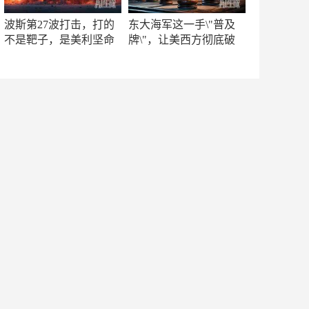
波斯第27波打击，打的
东大海军这一手\"普及
不是靶子，是美利坚命
牌\"，让美西方彻底破
门
防！