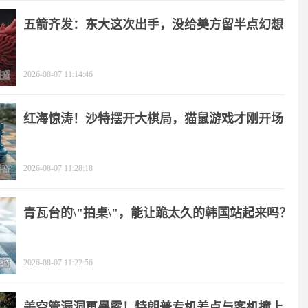
五箭齐发：东大这次出手，没给美方留半点幻想
2026-08-07 11:14:46
红海惊涛！沙特摆开大棋局，猫鼠游戏才刚开场
2026-08-07 11:28:18
青瓦台的\"拍桌\"，能让跪太久的韩国站起来吗？
2026-08-07 11:22:56
美空管漏洞再暴露！特朗普专机差点与客机撞上