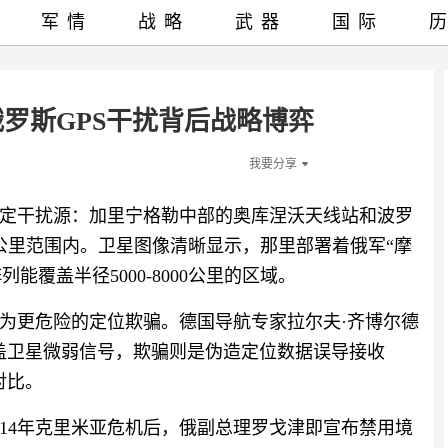
军情
战略
武器
国际
罗斯GPS干扰背后战略博弈
我要分享
定干扰源：加里宁格勒中部的奥库涅沃天线站和波罗
公里范围内。卫星图像清晰显示，那里部署着俄军“摩
能覆盖半径5000-8000公里的区域。
为更危险的定位欺骗。德国导航专家拉尔夫·齐博尔德
盖卫星微弱信号，欺骗则是伪造定位数据误导接收
对比。
014年克里米亚危机后，俄副总理罗戈津即宣布禁用境