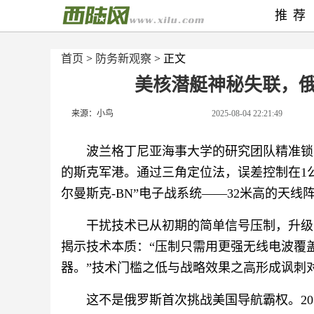
推荐
首页
>
防务新观察
> 正文
美核潜艇神秘失联，俄
来源：小鸟
2025-08-04 22:21:49
波兰格丁尼亚海事大学的研究团队精准锁
的斯克军港。通过三角定位法，误差控制在1
尔曼斯克-BN”电子战系统——32米高的天线阵列
干扰技术已从初期的简单信号压制，升级
揭示技术本质：“压制只需用更强无线电波覆
器。”技术门槛之低与战略效果之高形成讽刺
这不是俄罗斯首次挑战美国导航霸权。2