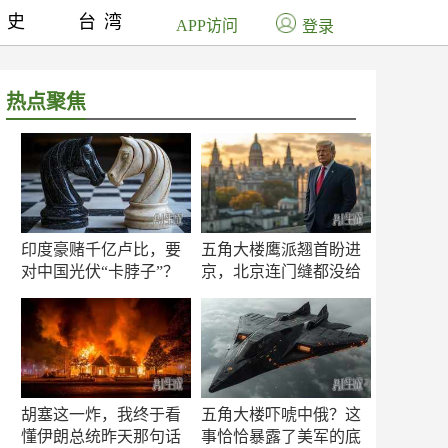
历史
台湾
APP访问
登录
热点聚焦
印度豪赌千亿卢比，要
五角大楼鹰派翘首盼进
对中国光伏“卡脖子”？
京，北京连门缝都没给
留
胡塞这一炸，我终于看
五角大楼吓唬中俄？这
懂伊朗总统昨天那句话
事恰恰暴露了美军的底