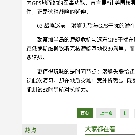
内GPS地面站的军事功能，直言要“让美国核
件，正是这种战略的延伸。
03 战略迷雾：潜艇失联与GPS干扰的潜
勘察加半岛的潜艇危机与远东GPS干扰
距俄罗斯维柳钦斯克核潜艇基地仅80海里，而
多猜想。
更值得玩味的是时间节点：潜艇失联恰逢中
视此次演习，却在地质灾难中意外折戟1。俄
能测试战时导航对抗能力。
首页
上一页
1
大家都在看
热点