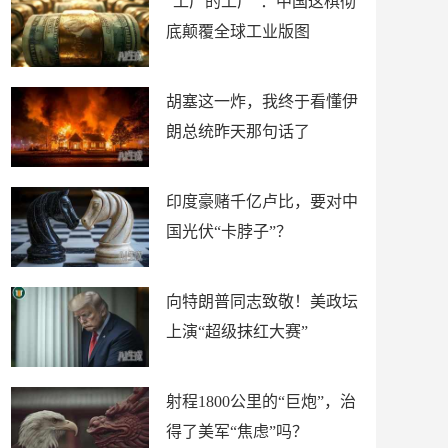
“工厂的工厂”：中国这棋彻
底颠覆全球工业版图
胡塞这一炸，我终于看懂伊
朗总统昨天那句话了
印度豪赌千亿卢比，要对中
国光伏“卡脖子”？
向特朗普同志致敬！美政坛
上演“超级抹红大赛”
射程1800公里的“巨炮”，治
得了美军“焦虑”吗？