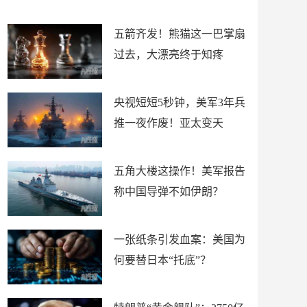
底”？
材
五箭齐发！熊猫这一巴掌扇
过去，大漂亮终于知疼
央视短短5秒钟，美军3年兵
推一夜作废！亚太变天
五角大楼这操作！美军报告
称中国导弹不如伊朗？
一张纸条引发血案：美国为
何要替日本“托底”？