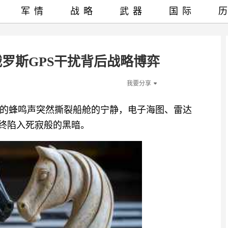
军情
战略
武器
国际
罗斯GPS干扰背后战略博弈
我要分享
的蜂鸣声突然撕裂船舱的宁静，电子海图、雷达
最终陷入死寂般的黑暗。