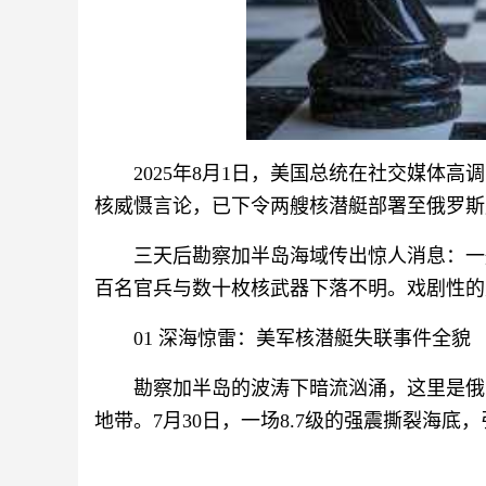
2025年8月1日，美国总统在社交媒体
核威慑言论，已下令两艘核潜艇部署至俄罗斯
三天后勘察加半岛海域传出惊人消息：一
百名官兵与数十枚核武器下落不明。戏剧性的
01 深海惊雷：美军核潜艇失联事件全貌
勘察加半岛的波涛下暗流汹涌，这里是俄
地带。7月30日，一场8.7级的强震撕裂海