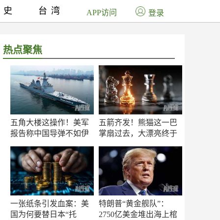
历史
台湾
APP访问
登录
热点聚焦
五角大楼这操作！美军
五箭齐发！熊猫这一巴
报告称中国导弹不如伊
掌扇过去，大漂亮终于
朗？
知疼
一张纸条引发血案：美
特朗普“黄金舰队”：
国为何要替日本“托
2750亿美金堆出海上棺