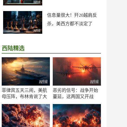
信息量很大！歼20越肩反
杀，美西方都不淡定了
西陆精选
菲律宾五天三闹，美航
恶劣的信号：战争开始
母压阵，布林肯说了大
蔓延，这两国又开战
实话
了！