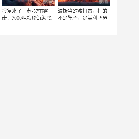
报复来了！苏-57雷霆一
波斯第27波打击，打的
击，7000吨粮船沉海底
不是靶子，是美利坚命
门