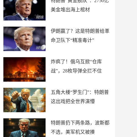
特朗普“黄金舰队”：2750亿
美金堆出海上棺材
伊朗赢了？这是特朗普给革
命卫队下“精准毒计”
炸疯了！俄乌互掀“仓库
战”，28枚导弹全拦不住
五角大楼“罗生门”：特朗普
这出戏把全世界演懵
特朗普扔下两条路，波斯都
不选，美军机又被揍