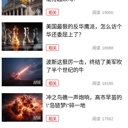
相关
阅读
19000
美国最狠的反华鹰派，怎么访个
华还委屈上了？
相关
阅读
18988
波斯这狠厉一击，终结了美军吹
了半个世纪的牛
相关
阅读
18185
冲之鸟礁一声炮响，高市早苗的
\"岛链梦\"碎一地
相关
阅读
17562