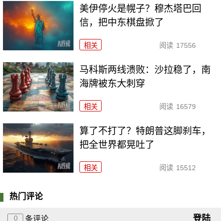
美伊停火是幌子？穆杰塔巴回
信，把中东棋盘掀了
相关
阅读
17556
马科斯两线溃败：沙拉稳了，南
海牌被东大刺穿
相关
阅读
16579
算了不打了？特朗普这脚刹车，
把全世界都晃吐了
相关
阅读
15512
热门评论
登陆
0
条评论