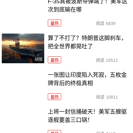
F-35真被波斯导弹端了！美军这
次到底输在哪
最热
阅读
6839
算了不打了？特朗普这脚刹车，
把全世界都晃吐了
最热
阅读
15512
一张图让印度陷入死寂，五枚金
牌背后的终极真相
最热
阅读
10811
上将一封信捅破天！美军五艘驱
逐舰要盖三口锅！