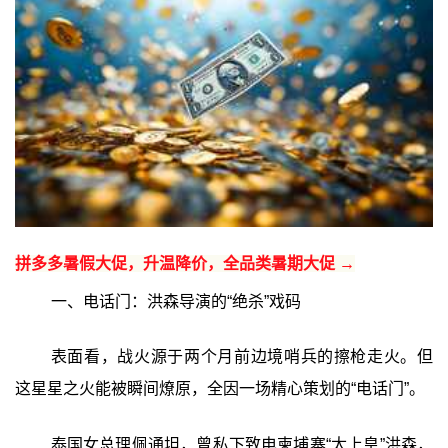
拼多多暑假大促，升温降价，全品类暑期大促 →
一、电话门：洪森导演的“绝杀”戏码
表面看，战火源于两个月前边境哨兵的擦枪走火。但
这星星之火能被瞬间燎原，全因一场精心策划的“电话门”。
泰国女总理佩通坦，曾私下致电柬埔寨“太上皇”洪森，