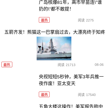
广岛核爆81年，高市早苗连\"谁
扔的\"都不敢提！
最热
阅读
2275
五箭齐发！熊猫这一巴掌扇过去，大漂亮终于知疼
08-06
最热
阅读
21713
央视短短5秒钟，美军3年兵推一
夜作废！亚太变天
最热
阅读
17540
五角大楼这操作！美军报告称中