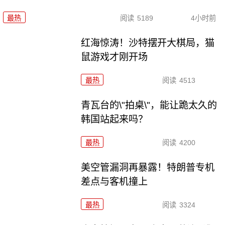
最热
阅读
5189
4小时前
红海惊涛！沙特摆开大棋局，猫
鼠游戏才刚开场
最热
阅读
4513
青瓦台的\"拍桌\"，能让跪太久的
韩国站起来吗？
最热
阅读
4200
美空管漏洞再暴露！特朗普专机
差点与客机撞上
最热
阅读
3324