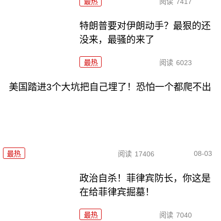
最热
阅读
7417
特朗普要对伊朗动手？最狠的还
没来，最骚的来了
最热
阅读
6023
美国踏进3个大坑把自己埋了！恐怕一个都爬不出
08-03
最热
阅读
17406
政治自杀！菲律宾防长，你这是
在给菲律宾掘墓！
最热
阅读
7040