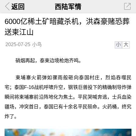
返回
西陆军情
6000亿稀土矿暗藏杀机，洪森豪赌恐葬
送柬江山
小
大
2025-07-25
小鸟
硝烟再起，泰柬边境枪炮齐鸣。
柬埔寨火箭弹如骤雨般砸向泰国村庄，烈焰吞噬民
宅；泰国F-16战机呼啸升空，钢铁巨兽投下的精确制导炸弹
瞬间将柬埔寨前沿阵地化为焦土。平民哭喊奔逃，士兵血染
疆场，冲突首日，泰国已有十余名平民殒命。火药桶，终究
炸了。