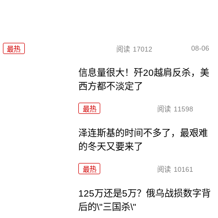
08-06
最热
阅读
17012
信息量很大！歼20越肩反杀，美
西方都不淡定了
最热
阅读
11598
泽连斯基的时间不多了，最艰难
的冬天又要来了
最热
阅读
10161
125万还是5万？俄乌战损数字背
后的\"三国杀\"