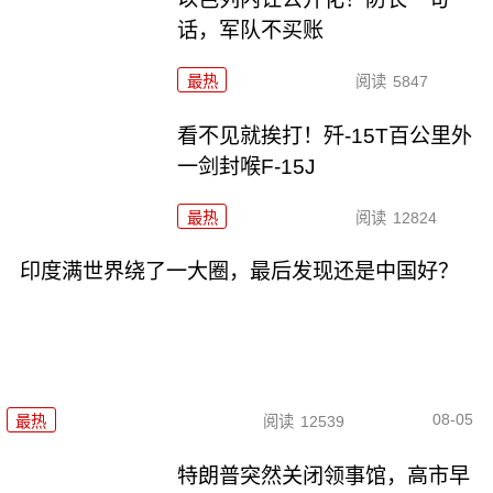
话，军队不买账
最热
阅读
5847
看不见就挨打！歼-15T百公里外
一剑封喉F-15J
最热
阅读
12824
印度满世界绕了一大圈，最后发现还是中国好？
08-05
最热
阅读
12539
特朗普突然关闭领事馆，高市早