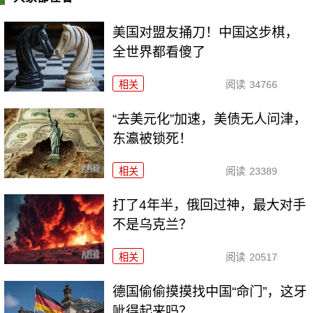
美国对盟友捅刀！中国这步棋，
全世界都看傻了
相关
阅读
34766
“去美元化”加速，美债无人问津，
东瀛被锁死！
相关
阅读
23389
打了4年半，俄回过神，最大对手
不是乌克兰？
相关
阅读
20517
德国偷偷摸摸找中国“命门”，这牙
呲得起来吗？