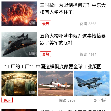
三国歃血为盟剑指何方？中东大
棋有人坐不住了！
最热
阅读
5865
五角大楼吓唬中俄？这事恰恰暴
露了美军的底裤
最热
阅读
4964
“工厂的工厂”：中国这棋彻底颠覆全球工业版图
最热
阅读
5907
2小时前