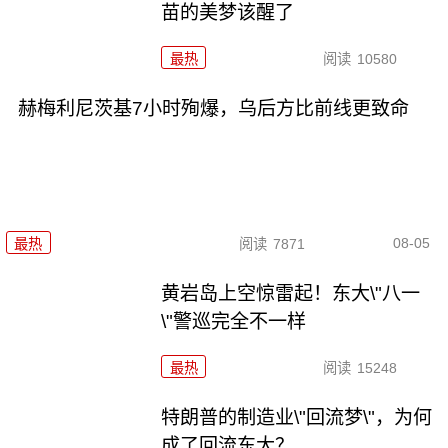
苗的美梦该醒了
最热
阅读
10580
赫梅利尼茨基7小时殉爆，乌后方比前线更致命
08-05
最热
阅读
7871
黄岩岛上空惊雷起！东大\"八一
\"警巡完全不一样
最热
阅读
15248
特朗普的制造业\"回流梦\"，为何
成了回流东大？