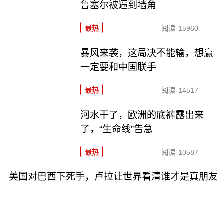
鲁塞尔被逼到墙角
最热
阅读
15960
暴风来袭，这局决不能输，想赢
一定要和中国联手
最热
阅读
14517
河水干了，欧洲的底裤露出来
了，“生命线”告急
最热
阅读
10587
美国对巴西下死手，卢拉让世界看清谁才是真朋友