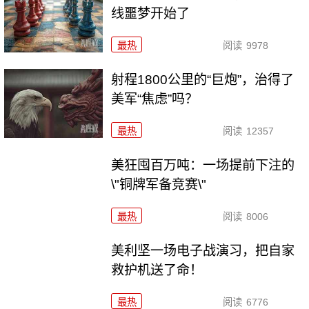
线噩梦开始了
最热
阅读
9978
射程1800公里的“巨炮”，治得了
美军“焦虑”吗？
最热
阅读
12357
美狂囤百万吨：一场提前下注的
\"铜牌军备竞赛\"
最热
阅读
8006
美利坚一场电子战演习，把自家
救护机送了命！
最热
阅读
6776