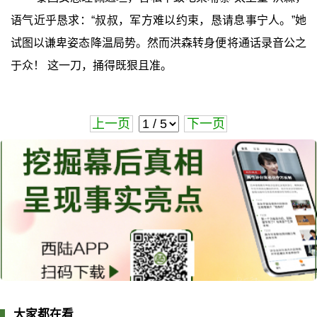
语气近乎恳求：“叔叔，军方难以约束，恳请息事宁人。”她
试图以谦卑姿态降温局势。然而洪森转身便将通话录音公之
于众！ 这一刀，捅得既狠且准。
上一页
下一页
大家都在看