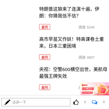
特朗普这狼来了连演十遍，伊
朗：你猜我信不信？
最热
阅读
5244
高市早苗又作妖！特高课卷土重
来，日本三重困境
最热
阅读
4607
央视：空警600横空出世，美航母
最强王牌失效
最热
阅读
23607
美利坚资源收割局：特朗普为何
0
0
点评一下
对乌稀土\"摊牌\"