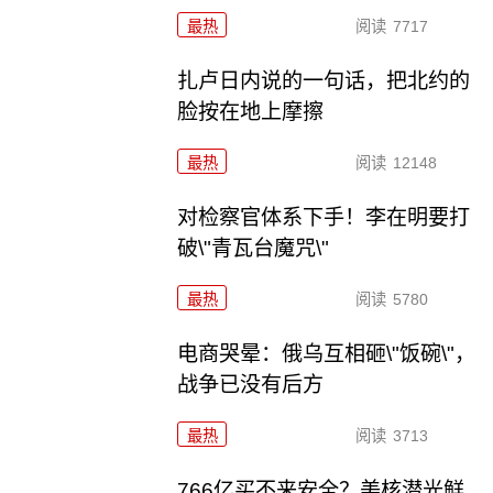
最热
阅读
7717
扎卢日内说的一句话，把北约的
脸按在地上摩擦
最热
阅读
12148
对检察官体系下手！李在明要打
破\"青瓦台魔咒\"
最热
阅读
5780
电商哭晕：俄乌互相砸\"饭碗\"，
战争已没有后方
最热
阅读
3713
766亿买不来安全？美核潜光鲜