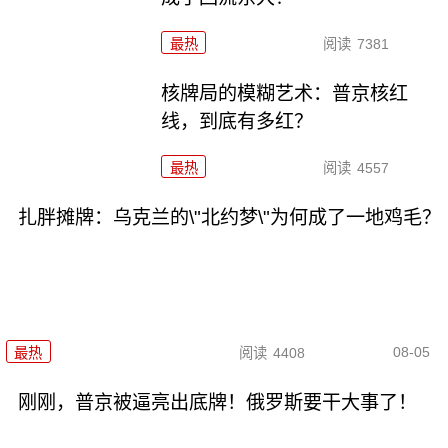
最热
阅读
7381
核牌局的模糊艺术：普京核红
线，到底有多红？
最热
阅读
4557
扎胖摊牌：乌克兰的\"北约梦\"为何成了一地鸡毛？
08-05
最热
阅读
4408
刚刚，普京被逼亮出底牌！俄罗斯要干大事了！