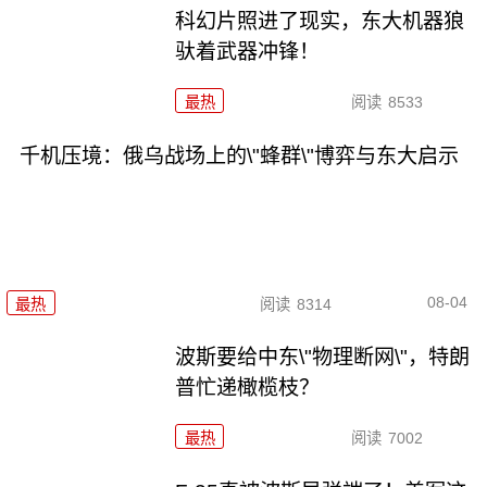
科幻片照进了现实，东大机器狼
驮着武器冲锋！
最热
阅读
8533
千机压境：俄乌战场上的\"蜂群\"博弈与东大启示
08-04
最热
阅读
8314
波斯要给中东\"物理断网\"，特朗
普忙递橄榄枝？
最热
阅读
7002