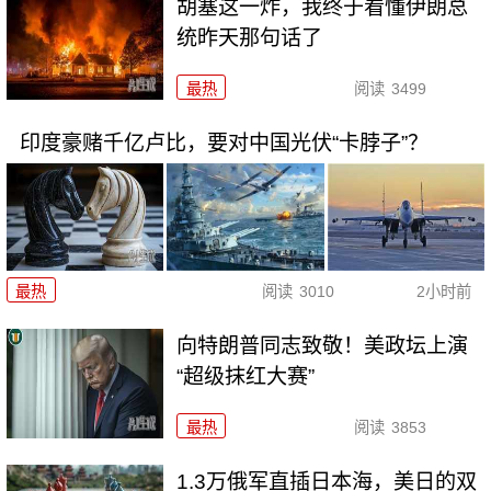
胡塞这一炸，我终于看懂伊朗总
统昨天那句话了
最热
阅读
3499
印度豪赌千亿卢比，要对中国光伏“卡脖子”？
最热
阅读
3010
2小时前
向特朗普同志致敬！美政坛上演
“超级抹红大赛”
最热
阅读
3853
1.3万俄军直插日本海，美日的双