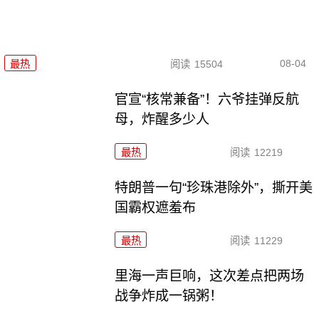
08-04
最热
阅读
15504
官宣“核常兼备”！六爷挂弹反航
母，炸醒多少人
最热
阅读
12219
特朗普一句“珍珠港除外”，撕开美
国霸权遮羞布
最热
阅读
11229
里海一声巨响，这次差点把两场
战争炸成一锅粥！