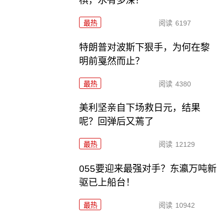
棋，水有多深？
最热
阅读
6197
特朗普对波斯下狠手，为何在黎
明前戛然而止？
最热
阅读
4380
美利坚亲自下场救日元，结果
呢？回弹后又蔫了
最热
阅读
12129
055要迎来最强对手？东瀛万吨新
驱已上船台！
最热
阅读
10942