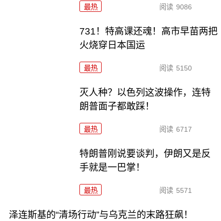
最热
阅读
9086
731！特高课还魂！高市早苗两把
火烧穿日本国运
最热
阅读
5150
灭人种？以色列这波操作，连特
朗普面子都敢踩！
最热
阅读
6717
特朗普刚说要谈判，伊朗又是反
手就是一巴掌！
最热
阅读
5571
泽连斯基的“清场行动”与乌克兰的末路狂飙！