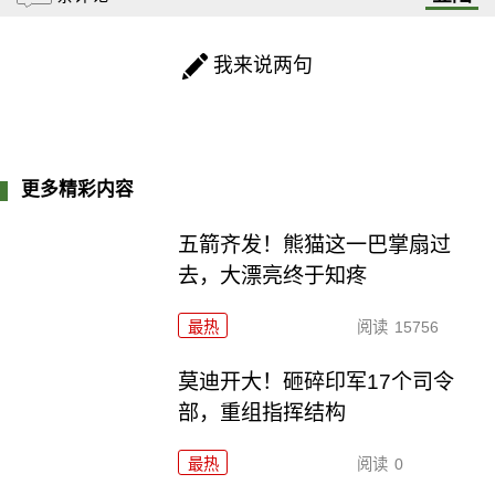
我来说两句
更多精彩内容
五箭齐发！熊猫这一巴掌扇过
去，大漂亮终于知疼
最热
阅读
15756
莫迪开大！砸碎印军17个司令
部，重组指挥结构
最热
阅读
0