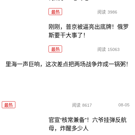
最热
阅读
3986
刚刚，普京被逼亮出底牌！俄罗
斯要干大事了！
最热
阅读
15063
里海一声巨响，这次差点把两场战争炸成一锅粥！
08-05
最热
阅读
8617
官宣“核常兼备”！六爷挂弹反航
母，炸醒多少人