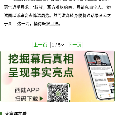
语气近乎恳求：“叔叔，军方难以约束，恳请息事宁人。”她
试图以谦卑姿态降温局势。然而洪森转身便将通话录音公之
于众！ 这一刀，捅得既狠且准。
上一页
下一页
大家都在看