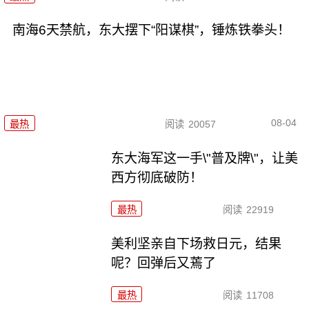
南海6天禁航，东大摆下“阳谋棋”，锤炼铁拳头！
08-04
最热
阅读
20057
东大海军这一手\"普及牌\"，让美
西方彻底破防！
最热
阅读
22919
美利坚亲自下场救日元，结果
呢？回弹后又蔫了
最热
阅读
11708