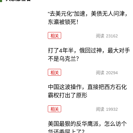
“去美元化”加速，美债无人问津，
东瀛被锁死！
相关
阅读
23162
打了4年半，俄回过神，最大对手
不是乌克兰？
相关
阅读
20294
中国这波操作，直接把西方石化
霸权打出了原形
相关
阅读
19932
美国最狠的反华鹰派，怎么访个
华还委屈上了？