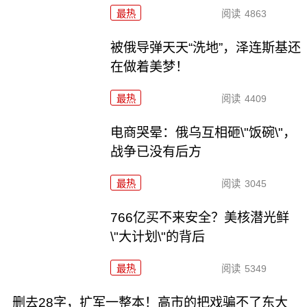
最热
阅读
4863
被俄导弹天天“洗地”，泽连斯基还
在做着美梦！
最热
阅读
4409
电商哭晕：俄乌互相砸\"饭碗\"，
战争已没有后方
最热
阅读
3045
766亿买不来安全？美核潜光鲜
\"大计划\"的背后
最热
阅读
5349
删去28字，扩军一整本！高市的把戏骗不了东大