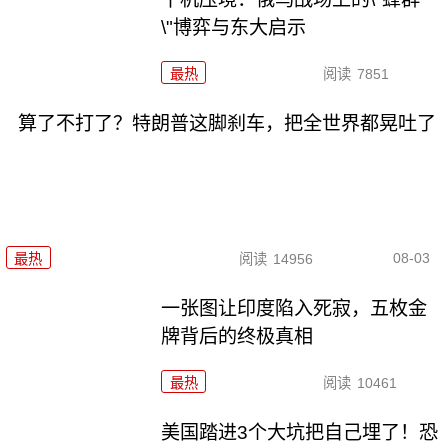
\"博弈与东大启示
最热
阅读
7851
算了不打了？特朗普这脚刹车，把全世界都晃吐了
08-03
最热
阅读
14956
一张图让印度陷入死寂，五枚金
牌背后的终极真相
最热
阅读
10461
美国踏进3个大坑把自己埋了！恐