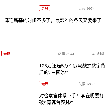
最热
阅读
9974
泽连斯基的时间不多了，最艰难的冬天又要来了
最热
阅读
8944
4小时前
125万还是5万？俄乌战损数字背
后的\"三国杀\"
最热
阅读
6839
对检察官体系下手！李在明要打
破\"青瓦台魔咒\"