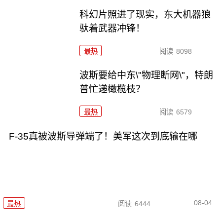
科幻片照进了现实，东大机器狼
驮着武器冲锋！
最热
阅读
8098
波斯要给中东\"物理断网\"，特朗
普忙递橄榄枝？
最热
阅读
6579
F-35真被波斯导弹端了！美军这次到底输在哪
08-04
最热
阅读
6444