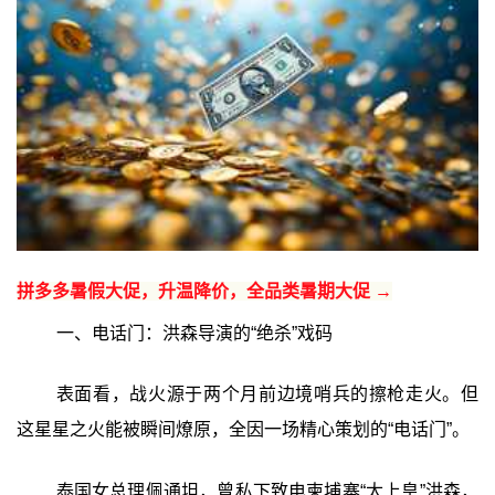
拼多多暑假大促，升温降价，全品类暑期大促 →
一、电话门：洪森导演的“绝杀”戏码
表面看，战火源于两个月前边境哨兵的擦枪走火。但
这星星之火能被瞬间燎原，全因一场精心策划的“电话门”。
泰国女总理佩通坦，曾私下致电柬埔寨“太上皇”洪森，