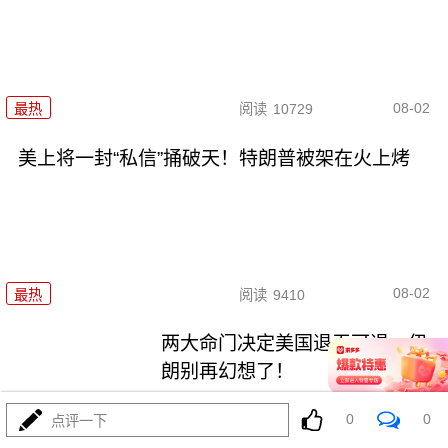
08-02
最热
阅读
10729
美上将一封“私信”捅破天！特朗普被架在火上烤
08-02
最热
阅读
9410
两大命门决定美国退无可退，伊
朗别再幻想了！
最热
阅读
7018
0
0
点评一下