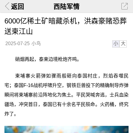
返回
西陆军情
6000亿稀土矿暗藏杀机，洪森豪赌恐葬
送柬江山
小
大
2025-07-25
小鸟
硝烟再起，泰柬边境枪炮齐鸣。
柬埔寨火箭弹如骤雨般砸向泰国村庄，烈焰吞噬民
宅；泰国F-16战机呼啸升空，钢铁巨兽投下的精确制导炸弹
瞬间将柬埔寨前沿阵地化为焦土。平民哭喊奔逃，士兵血染
疆场，冲突首日，泰国已有十余名平民殒命。火药桶，终究
炸了。