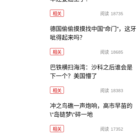
相关
阅读
18735
德国偷偷摸摸找中国“命门”，这牙
呲得起来吗？
相关
阅读
18685
巴铁横扫海湾：沙科之后谁会是
下一个？美国懵了
相关
阅读
18383
冲之鸟礁一声炮响，高市早苗的
\"岛链梦\"碎一地
相关
阅读
17352