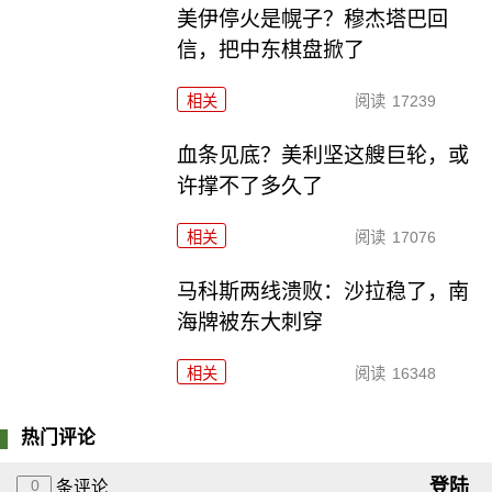
美伊停火是幌子？穆杰塔巴回
信，把中东棋盘掀了
相关
阅读
17239
血条见底？美利坚这艘巨轮，或
许撑不了多久了
相关
阅读
17076
马科斯两线溃败：沙拉稳了，南
海牌被东大刺穿
相关
阅读
16348
热门评论
登陆
0
条评论