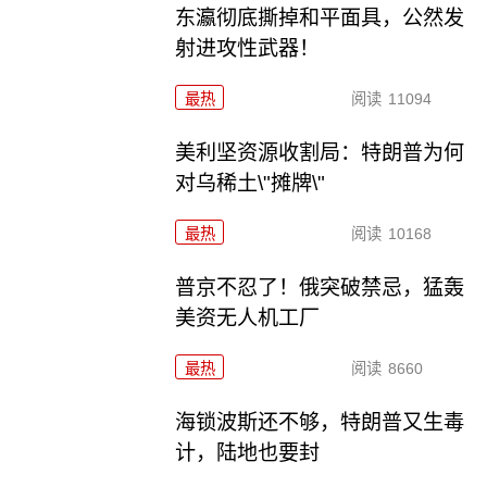
东瀛彻底撕掉和平面具，公然发
射进攻性武器！
最热
阅读
11094
美利坚资源收割局：特朗普为何
对乌稀土\"摊牌\"
最热
阅读
10168
普京不忍了！俄突破禁忌，猛轰
美资无人机工厂
最热
阅读
8660
海锁波斯还不够，特朗普又生毒
计，陆地也要封