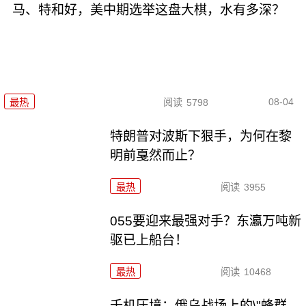
马、特和好，美中期选举这盘大棋，水有多深？
08-04
最热
阅读
5798
特朗普对波斯下狠手，为何在黎
明前戛然而止？
最热
阅读
3955
055要迎来最强对手？东瀛万吨新
驱已上船台！
最热
阅读
10468
千机压境：俄乌战场上的\"蜂群