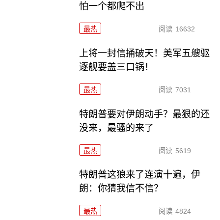
怕一个都爬不出
最热
阅读
16632
上将一封信捅破天！美军五艘驱
逐舰要盖三口锅！
最热
阅读
7031
特朗普要对伊朗动手？最狠的还
没来，最骚的来了
最热
阅读
5619
特朗普这狼来了连演十遍，伊
朗：你猜我信不信？
最热
阅读
4824