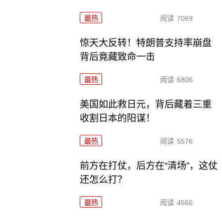
最热
阅读
7069
惊天大反转！特朗普支持率崩盘
背后竟藏致命一击
最热
阅读
6806
美国如此救日元，背后藏着三重
收割日本的阳谋！
最热
阅读
5576
前方在打仗，后方在“清场”，这仗
还怎么打？
最热
阅读
4566