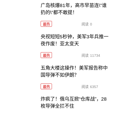
广岛核爆81年，高市早苗连\"谁
扔的\"都不敢提！
最热
阅读
0
央视短短5秒钟，美军3年兵推一
夜作废！亚太变天
最热
阅读
11734
五角大楼这操作！美军报告称中
国导弹不如伊朗？
最热
阅读
6357
炸疯了！俄乌互掀“仓库战”，28
枚导弹全拦不住