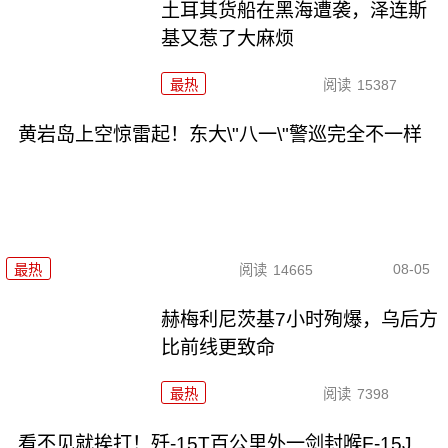
土耳其货船在黑海遭袭，泽连斯
基又惹了大麻烦
最热
阅读
15387
黄岩岛上空惊雷起！东大\"八一\"警巡完全不一样
08-05
最热
阅读
14665
赫梅利尼茨基7小时殉爆，乌后方
比前线更致命
最热
阅读
7398
看不见就挨打！歼-15T百公里外一剑封喉F-15J