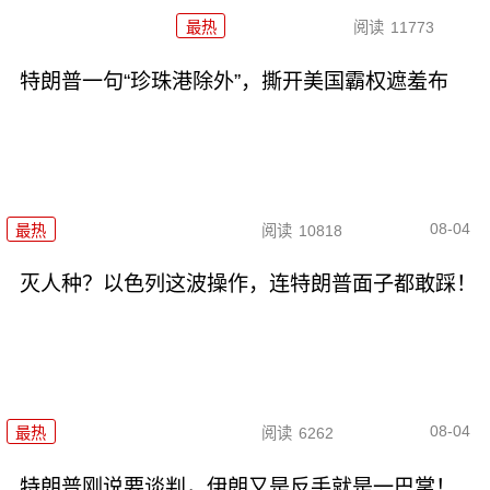
最热
阅读
11773
特朗普一句“珍珠港除外”，撕开美国霸权遮羞布
08-04
最热
阅读
10818
灭人种？以色列这波操作，连特朗普面子都敢踩！
08-04
最热
阅读
6262
特朗普刚说要谈判，伊朗又是反手就是一巴掌！