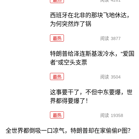
最热
阅读
4261
西班牙在北非的那块飞地休达，
为何突然炸了锅
最热
阅读
3877
特朗普给泽连斯基泼冷水，“爱国
者”或空头支票
最热
阅读
3504
这事要干了，不但中东要爆，世
界都得要爆了！
最热
阅读
19358
全世界都倒吸一口凉气，特朗普却在家偷偷P图？