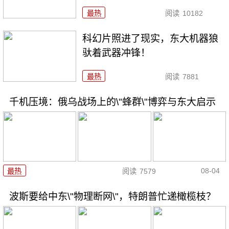
最热
阅读
10182
科幻片照进了现实，东大机器狼
驮着武器冲锋！
最热
阅读
7881
千机压境：俄乌战场上的\"蜂群\"博弈与东大启示
08-04
最热
阅读
7579
波斯要给中东\"物理断网\"，特朗普忙递橄榄枝？