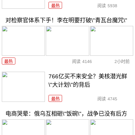
最热
阅读
5938
对检察官体系下手！李在明要打破\"青瓦台魔咒\"
最热
阅读
4146
2小时前
766亿买不来安全？美核潜光鲜
\"大计划\"的背后
最热
阅读
4745
电商哭晕：俄乌互相砸\"饭碗\"，战争已没有后方