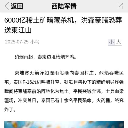
返回
西陆军情
6000亿稀土矿暗藏杀机，洪森豪赌恐葬
送柬江山
小
大
2025-07-25
小鸟
硝烟再起，泰柬边境枪炮齐鸣。
柬埔寨火箭弹如骤雨般砸向泰国村庄，烈焰吞噬民
宅；泰国F-16战机呼啸升空，钢铁巨兽投下的精确制导炸弹
瞬间将柬埔寨前沿阵地化为焦土。平民哭喊奔逃，士兵血染
疆场，冲突首日，泰国已有十余名平民殒命。火药桶，终究
炸了。