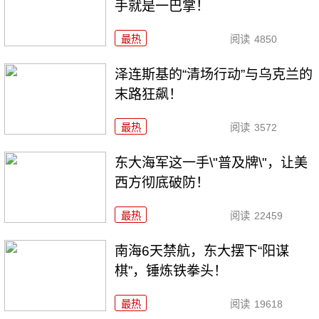
手就是一巴掌！
最热
阅读
4850
泽连斯基的“清场行动”与乌克兰的
末路狂飙！
最热
阅读
3572
东大海军这一手\"普及牌\"，让美
西方彻底破防！
最热
阅读
22459
南海6天禁航，东大摆下“阳谋
棋”，锤炼铁拳头！
最热
阅读
19618