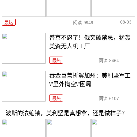
08-03
最热
阅读
9949
普京不忍了！俄突破禁忌，猛轰
美资无人机工厂
最热
阅读
8464
吞金巨兽折翼加州：美利坚军工
\"里外掏空\"困局
最热
阅读
6107
波斯的浓缩铀，美利坚是真想拿，还是做样子？