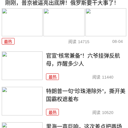
刚刚，普京被逼亮出底牌！俄罗斯要干大事了！
08-04
最热
阅读
14715
官宣“核常兼备”！六爷挂弹反航
母，炸醒多少人
最热
阅读
11440
特朗普一句“珍珠港除外”，撕开美
国霸权遮羞布
最热
阅读
10520
里海一声巨响，这次差点把两场