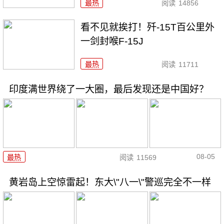
最热
阅读
14856
看不见就挨打！歼-15T百公里外
一剑封喉F-15J
最热
阅读
11711
印度满世界绕了一大圈，最后发现还是中国好？
08-05
最热
阅读
11569
黄岩岛上空惊雷起！东大\"八一\"警巡完全不一样