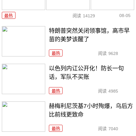
08-05
最热
阅读
14129
特朗普突然关闭领事馆，高市早
苗的美梦该醒了
最热
阅读
9628
以色列内讧公开化！防长一句
话，军队不买账
最热
阅读
4985
赫梅利尼茨基7小时殉爆，乌后方
比前线更致命
最热
阅读
7040