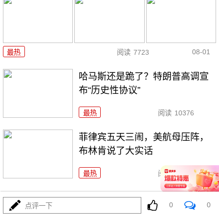
08-01
最热
阅读
7723
哈马斯还是跪了？特朗普高调宣
布“历史性协议”
最热
阅读
10376
菲律宾五天三闹，美航母压阵，
布林肯说了大实话
最热
阅读
26938
爱国者只剩半条命，美军却拉着
0
0
点评一下
沙特去伊拉克踩雷