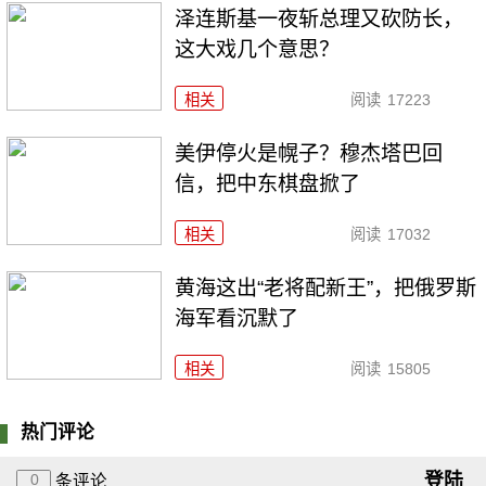
泽连斯基一夜斩总理又砍防长，
这大戏几个意思？
相关
阅读
17223
美伊停火是幌子？穆杰塔巴回
信，把中东棋盘掀了
相关
阅读
17032
黄海这出“老将配新王”，把俄罗斯
海军看沉默了
相关
阅读
15805
热门评论
登陆
0
条评论