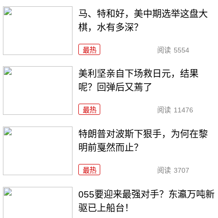
马、特和好，美中期选举这盘大
棋，水有多深？
最热
阅读
5554
美利坚亲自下场救日元，结果
呢？回弹后又蔫了
最热
阅读
11476
特朗普对波斯下狠手，为何在黎
明前戛然而止？
最热
阅读
3707
055要迎来最强对手？东瀛万吨新
驱已上船台！