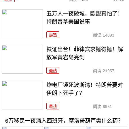
五万人一夜破城，欧盟真怕了！
特朗普拿美国说事
最热
阅读
14893
铁证出台！菲律宾求锤得锤！解
放军黄岩岛亮剑
最热
阅读
21957
炸电厂锁死波斯湾！特朗普要对
伊朗下死手了？
最热
阅读
8951
6万移民一夜涌入西班牙，摩洛哥葫芦卖什么药？