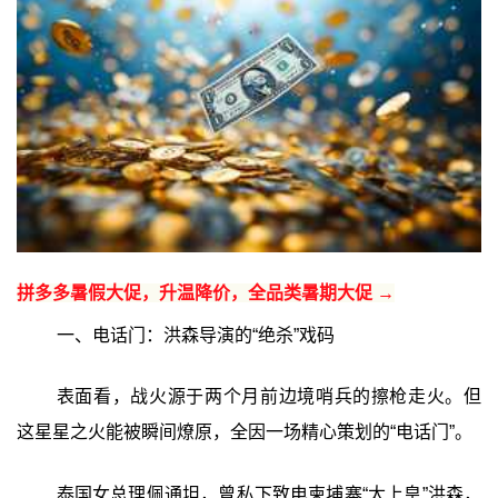
拼多多暑假大促，升温降价，全品类暑期大促 →
一、电话门：洪森导演的“绝杀”戏码
表面看，战火源于两个月前边境哨兵的擦枪走火。但
这星星之火能被瞬间燎原，全因一场精心策划的“电话门”。
泰国女总理佩通坦，曾私下致电柬埔寨“太上皇”洪森，