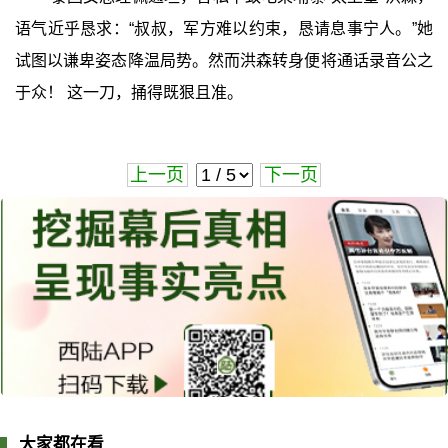
语气近乎恳求：“叔叔，军方难以约束，恳请息事宁人。”她
试图以谦卑姿态降温局势。然而洪森转身便将通话录音公之
于众！ 这一刀，捅得既狠且准。
上一页
下一页
大家都在看