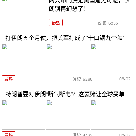
两大命门决定美国退无可退，伊
朗别再幻想了！
最热
阅读
6855
打伊朗五个月仗，把美军打成了“十口锅九个盖”
08-02
最热
阅读
5288
特朗普要对伊朗“断气断电”？这豪赌让全球买单
08-02
最热
阅读
4433