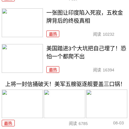
一张图让印度陷入死寂，五枚金
牌背后的终极真相
最热
阅读
10232
美国踏进3个大坑把自己埋了！恐
怕一个都爬不出
最热
阅读
16394
上将一封信捅破天！美军五艘驱逐舰要盖三口锅！
08-03
最热
阅读
6785