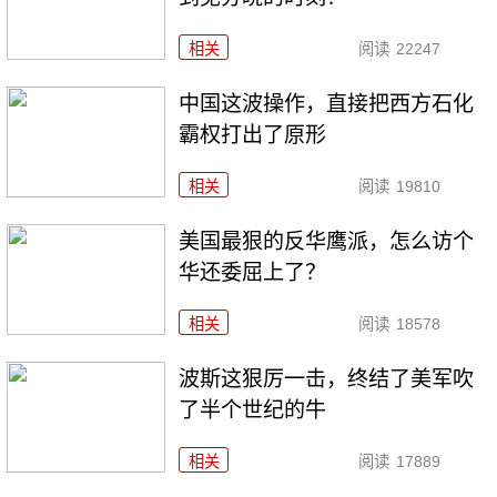
相关
阅读
22247
中国这波操作，直接把西方石化
霸权打出了原形
相关
阅读
19810
美国最狠的反华鹰派，怎么访个
华还委屈上了？
相关
阅读
18578
波斯这狠厉一击，终结了美军吹
了半个世纪的牛
相关
阅读
17889