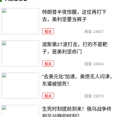
特朗普半夜惊醒，这仗再打下
去，美利坚要当裤子
相关
阅读
24657
波斯第27波打击，打的不是靶
子，是美利坚命门
相关
阅读
24563
“去美元化”加速，美债无人问津，
东瀛被锁死！
相关
阅读
23073
生死时刻提前到来！俄乌战争终
到见分晓的时刻？