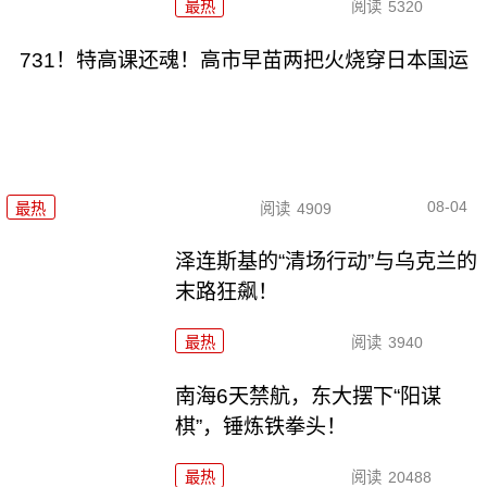
最热
阅读
5320
731！特高课还魂！高市早苗两把火烧穿日本国运
08-04
最热
阅读
4909
泽连斯基的“清场行动”与乌克兰的
末路狂飙！
最热
阅读
3940
南海6天禁航，东大摆下“阳谋
棋”，锤炼铁拳头！
最热
阅读
20488