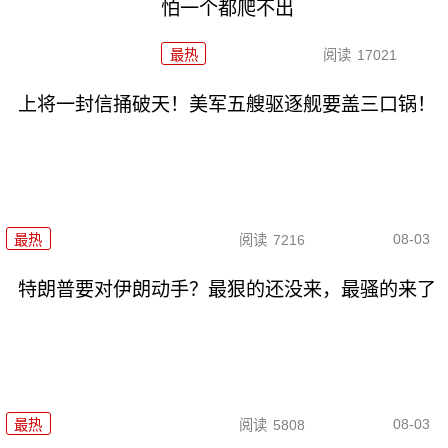
怕一个都爬不出
最热
阅读
17021
上将一封信捅破天！美军五艘驱逐舰要盖三口锅！
08-03
最热
阅读
7216
特朗普要对伊朗动手？最狠的还没来，最骚的来了
08-03
最热
阅读
5808