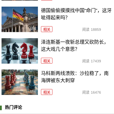
德国偷偷摸摸找中国“命门”，这牙
呲得起来吗？
相关
阅读
18859
泽连斯基一夜斩总理又砍防长，
这大戏几个意思？
相关
阅读
17439
马科斯两线溃败：沙拉稳了，南
海牌被东大刺穿
相关
阅读
16476
热门评论