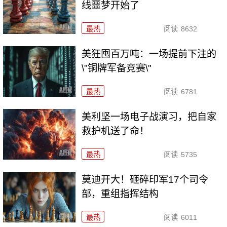
线噩梦开始了
最热
阅读
8632
美狂囤百万吨：一场提前下注的
\"铜牌军备竞赛\"
最热
阅读
6781
美利坚一场电子战演习，把自家
救护机送了命！
最热
阅读
5735
莫迪开大！砸碎印军17个司令
部，重组指挥结构
最热
阅读
6011