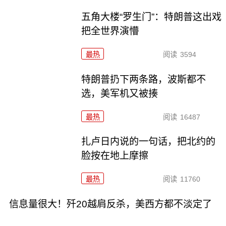
五角大楼“罗生门”：特朗普这出戏
把全世界演懵
最热
阅读
3594
特朗普扔下两条路，波斯都不
选，美军机又被揍
最热
阅读
16487
扎卢日内说的一句话，把北约的
脸按在地上摩擦
最热
阅读
11760
信息量很大！歼20越肩反杀，美西方都不淡定了