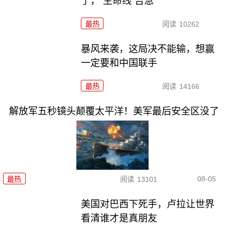
了，“生命线”告急
最热
阅读
10262
暴风来袭，这局决不能输，想赢
一定要和中国联手
最热
阅读
14166
解放军五秒镜头颠覆太平洋！美军最后安全区没了
08-05
最热
阅读
13101
美国对巴西下死手，卢拉让世界
看清谁才是真朋友