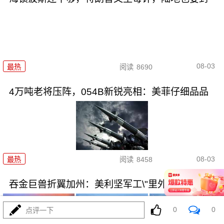
08-03
最热
阅读
8690
4万吨老将压阵，054B新锐亮相：美菲仔细品品
08-03
最热
阅读
8458
吞金巨兽折翼加州：美利坚军工\"里外掏空\"困局
0
0
点评一下