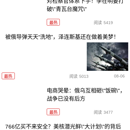
对检察官体系下手！李在明要打
破\"青瓦台魔咒\"
最热
阅读
5419
被俄导弹天天“洗地”，泽连斯基还在做着美梦！
08-06
最热
阅读
5013
电商哭晕：俄乌互相砸\"饭碗\"，
战争已没有后方
最热
阅读
3477
766亿买不来安全？美核潜光鲜\"大计划\"的背后