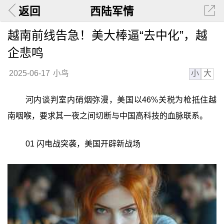
返回
西陆军情
越南前线告急！美大棒逼“去中化”，越
企悲鸣
小
大
2025-06-17
小鸟
河内谈判室内硝烟弥漫，美国以46%关税为枪抵住越
南咽喉，要求其一夜之间切断与中国高科技的血脉联系。
01 闪电战突袭，美国开辟新战场