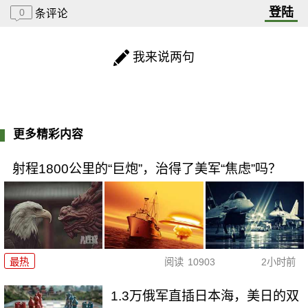
登陆
0
条评论
我来说两句
更多精彩内容
射程1800公里的“巨炮”，治得了美军“焦虑”吗？
最热
阅读
10903
2小时前
1.3万俄军直插日本海，美日的双