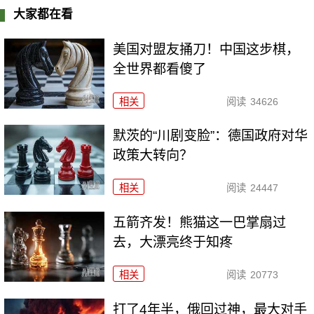
大家都在看
美国对盟友捅刀！中国这步棋，
全世界都看傻了
相关
阅读
34626
默茨的“川剧变脸”：德国政府对华
政策大转向？
相关
阅读
24447
五箭齐发！熊猫这一巴掌扇过
去，大漂亮终于知疼
相关
阅读
20773
打了4年半，俄回过神，最大对手