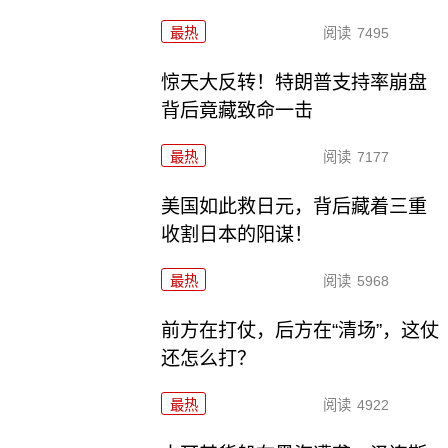
最热
阅读
7495
惊天大反转！特朗普支持率崩盘
背后竟藏致命一击
最热
阅读
7177
美国如此救日元，背后藏着三重
收割日本的阳谋！
最热
阅读
5968
前方在打仗，后方在“清场”，这仗
还怎么打？
最热
阅读
4922