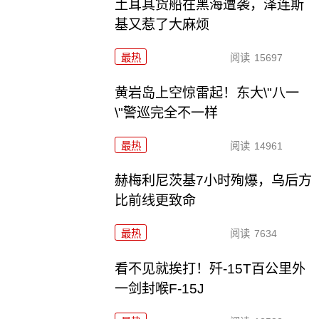
土耳其货船在黑海遭袭，泽连斯
基又惹了大麻烦
最热
阅读
15697
黄岩岛上空惊雷起！东大\"八一
\"警巡完全不一样
最热
阅读
14961
赫梅利尼茨基7小时殉爆，乌后方
比前线更致命
最热
阅读
7634
看不见就挨打！歼-15T百公里外
一剑封喉F-15J