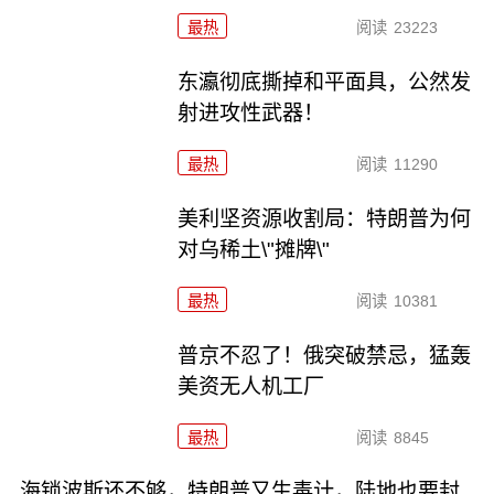
最热
阅读
23223
东瀛彻底撕掉和平面具，公然发
射进攻性武器！
最热
阅读
11290
美利坚资源收割局：特朗普为何
对乌稀土\"摊牌\"
最热
阅读
10381
普京不忍了！俄突破禁忌，猛轰
美资无人机工厂
最热
阅读
8845
海锁波斯还不够，特朗普又生毒计，陆地也要封