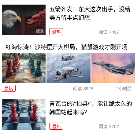
五箭齐发：东大这次出手，没给
美方留半点幻想
最热
阅读
4407
红海惊涛！沙特摆开大棋局，猫鼠游戏才刚开场
最热
阅读
3925
2小时前
青瓦台的\"拍桌\"，能让跪太久的
韩国站起来吗？
最热
阅读
3702