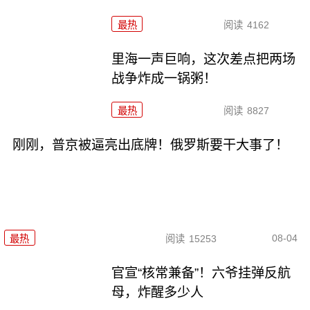
最热
阅读
4162
里海一声巨响，这次差点把两场
战争炸成一锅粥！
最热
阅读
8827
刚刚，普京被逼亮出底牌！俄罗斯要干大事了！
08-04
最热
阅读
15253
官宣“核常兼备”！六爷挂弹反航
母，炸醒多少人