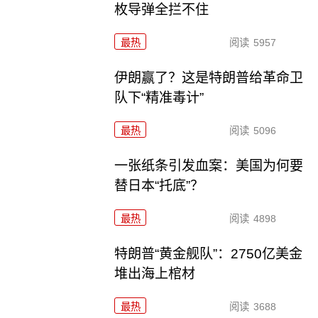
枚导弹全拦不住
最热
阅读
5957
伊朗赢了？这是特朗普给革命卫
队下“精准毒计”
最热
阅读
5096
一张纸条引发血案：美国为何要
替日本“托底”？
最热
阅读
4898
特朗普“黄金舰队”：2750亿美金
堆出海上棺材
最热
阅读
3688