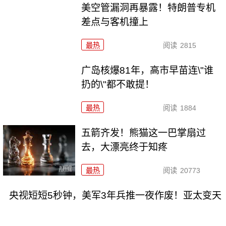
美空管漏洞再暴露！特朗普专机
差点与客机撞上
最热
阅读
2815
广岛核爆81年，高市早苗连\"谁
扔的\"都不敢提！
最热
阅读
1884
五箭齐发！熊猫这一巴掌扇过
去，大漂亮终于知疼
最热
阅读
20773
央视短短5秒钟，美军3年兵推一夜作废！亚太变天