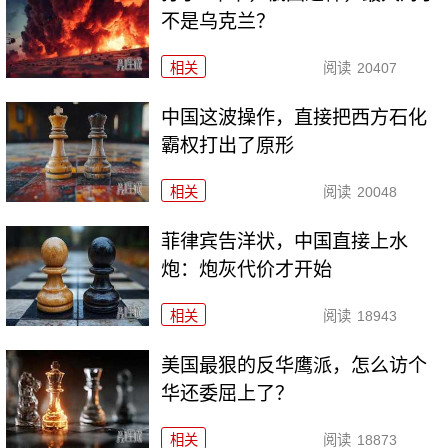
不是乌克兰？
相关
阅读
20407
中国这波操作，直接把西方石化
霸权打出了原形
相关
阅读
20048
菲律宾告洋状，中国直接上水
炮：炮灰代价才开始
相关
阅读
18943
美国最狠的反华鹰派，怎么访个
华还委屈上了？
相关
阅读
18873