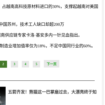
品，占越南高科技原材料进口的30%，支撑起越南对美国
中国苏州，技术工人缺口却超200万
驻越南供应链专家卡洛·基安多内一针见血指出。
造业增加值率仅为18%，不足中国同行业的60%。
2
3
4
5
下一页
五箭齐发！熊猫这一巴掌扇过去，大漂亮终于知
疼