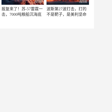
报复来了！苏-57雷霆一
波斯第27波打击，打的
击，7000吨粮船沉海底
不是靶子，是美利坚命
门