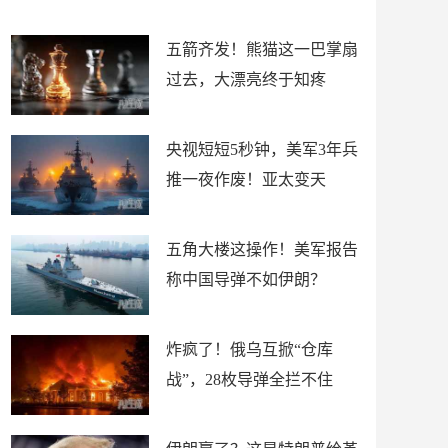
底”？
材
五箭齐发！熊猫这一巴掌扇
过去，大漂亮终于知疼
央视短短5秒钟，美军3年兵
推一夜作废！亚太变天
五角大楼这操作！美军报告
称中国导弹不如伊朗？
炸疯了！俄乌互掀“仓库
战”，28枚导弹全拦不住