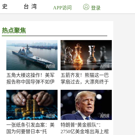
历史
台湾
APP访问
登录
热点聚焦
五角大楼这操作！美军
五箭齐发！熊猫这一巴
报告称中国导弹不如伊
掌扇过去，大漂亮终于
朗？
知疼
一张纸条引发血案：美
特朗普“黄金舰队”：
国为何要替日本“托
2750亿美金堆出海上棺