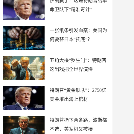
伊朗赢了？这是特朗普给革
命卫队下“精准毒计”
一张纸条引发血案：美国为
何要替日本“托底”？
五角大楼“罗生门”：特朗普
这出戏把全世界演懵
特朗普“黄金舰队”：2750亿
美金堆出海上棺材
特朗普扔下两条路，波斯都
不选，美军机又被揍