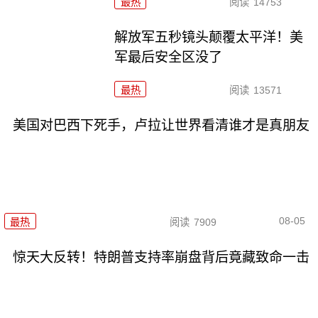
最热
阅读
14753
解放军五秒镜头颠覆太平洋！美
军最后安全区没了
最热
阅读
13571
美国对巴西下死手，卢拉让世界看清谁才是真朋友
08-05
最热
阅读
7909
惊天大反转！特朗普支持率崩盘背后竟藏致命一击