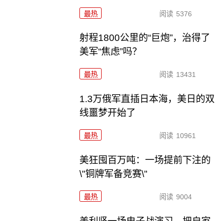
最热
阅读
5376
射程1800公里的“巨炮”，治得了
美军“焦虑”吗？
最热
阅读
13431
1.3万俄军直插日本海，美日的双
线噩梦开始了
最热
阅读
10961
美狂囤百万吨：一场提前下注的
\"铜牌军备竞赛\"
最热
阅读
9004