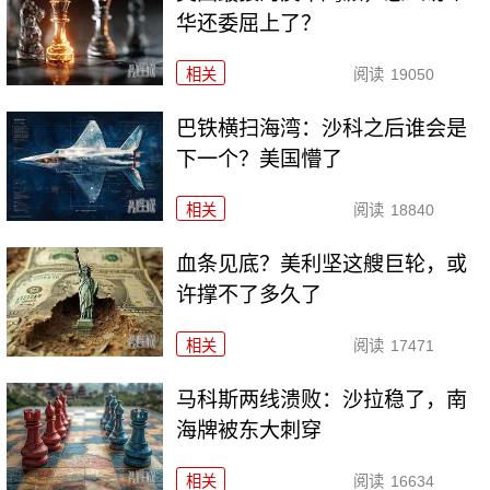
华还委屈上了？
相关
阅读
19050
巴铁横扫海湾：沙科之后谁会是
下一个？美国懵了
相关
阅读
18840
血条见底？美利坚这艘巨轮，或
许撑不了多久了
相关
阅读
17471
马科斯两线溃败：沙拉稳了，南
海牌被东大刺穿
相关
阅读
16634