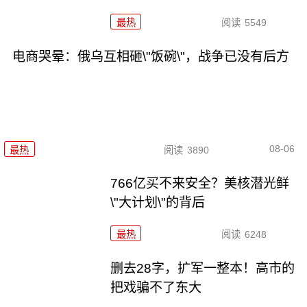
最热
阅读
5549
电商哭晕：俄乌互相砸\"饭碗\"，战争已没有后方
08-06
最热
阅读
3890
766亿买不来安全？美核潜光鲜
\"大计划\"的背后
最热
阅读
6248
删去28字，扩军一整本！高市的
把戏骗不了东大