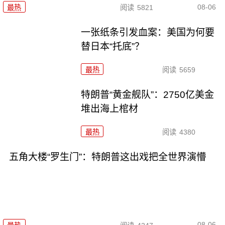
08-06
最热
阅读
5821
一张纸条引发血案：美国为何要
替日本“托底”？
最热
阅读
5659
特朗普“黄金舰队”：2750亿美金
堆出海上棺材
最热
阅读
4380
五角大楼“罗生门”：特朗普这出戏把全世界演懵
08-06