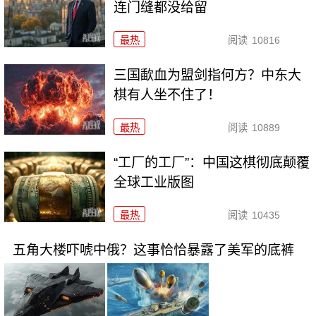
连门缝都没给留
最热
阅读
10816
三国歃血为盟剑指何方？中东大
棋有人坐不住了！
最热
阅读
10889
“工厂的工厂”：中国这棋彻底颠覆
全球工业版图
最热
阅读
10435
五角大楼吓唬中俄？这事恰恰暴露了美军的底裤