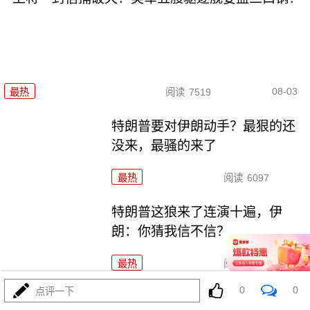
08-03
最热
阅读
7519
特朗普要对伊朗动手？最狠的还
没来，最骚的来了
最热
阅读
6097
特朗普这狼来了连演十遍，伊
朗：你猜我信不信？
最热
阅读
5328
0
0
点评一下
政治自杀！菲律宾防长，你这是在给菲律宾掘墓！