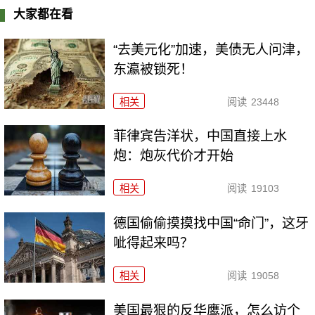
大家都在看
“去美元化”加速，美债无人问津，
东瀛被锁死！
相关
阅读
23448
菲律宾告洋状，中国直接上水
炮：炮灰代价才开始
相关
阅读
19103
德国偷偷摸摸找中国“命门”，这牙
呲得起来吗？
相关
阅读
19058
美国最狠的反华鹰派，怎么访个