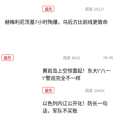
最热
阅读
16127
赫梅利尼茨基7小时殉爆，乌后方比前线更致命
08-05
最热
阅读
8015
黄岩岛上空惊雷起！东大\"八一
\"警巡完全不一样
最热
阅读
15424
以色列内讧公开化！防长一句
话，军队不买账