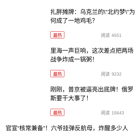
扎胖摊牌：乌克兰的\"北约梦\"为
何成了一地鸡毛？
最热
阅读
4551
里海一声巨响，这次差点把两场
战争炸成一锅粥！
最热
阅读
9232
刚刚，普京被逼亮出底牌！俄罗
斯要干大事了！
最热
阅读
15643
官宣“核常兼备”！六爷挂弹反航母，炸醒多少人