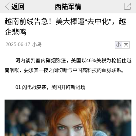
返回
西陆军情
越南前线告急！美大棒逼“去中化”，越
企悲鸣
小
大
2025-06-17
小鸟
河内谈判室内硝烟弥漫，美国以46%关税为枪抵住越
南咽喉，要求其一夜之间切断与中国高科技的血脉联系。
01 闪电战突袭，美国开辟新战场