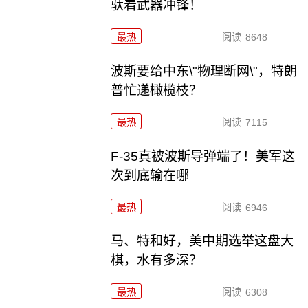
驮着武器冲锋！
最热
阅读
8648
波斯要给中东\"物理断网\"，特朗
普忙递橄榄枝？
最热
阅读
7115
F-35真被波斯导弹端了！美军这
次到底输在哪
最热
阅读
6946
马、特和好，美中期选举这盘大
棋，水有多深？
最热
阅读
6308