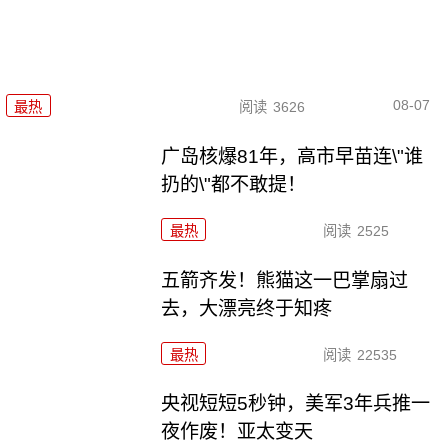
08-07
最热
阅读
3626
广岛核爆81年，高市早苗连\"谁
扔的\"都不敢提！
最热
阅读
2525
五箭齐发！熊猫这一巴掌扇过
去，大漂亮终于知疼
最热
阅读
22535
央视短短5秒钟，美军3年兵推一
夜作废！亚太变天