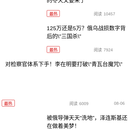
的冬天又要来了
最热
阅读
10457
125万还是5万？俄乌战损数字背
后的\"三国杀\"
最热
阅读
7924
对检察官体系下手！李在明要打破\"青瓦台魔咒\"
08-06
最热
阅读
6009
被俄导弹天天“洗地”，泽连斯基还
在做着美梦！