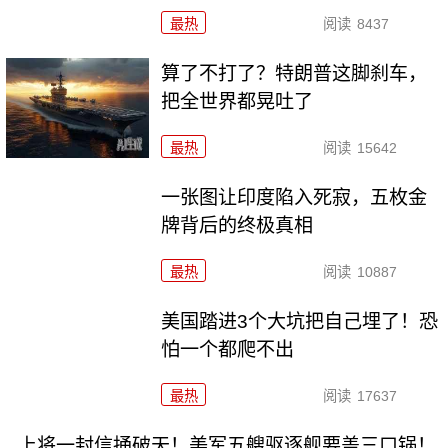
最热
阅读
8437
算了不打了？特朗普这脚刹车，
把全世界都晃吐了
最热
阅读
15642
一张图让印度陷入死寂，五枚金
牌背后的终极真相
最热
阅读
10887
美国踏进3个大坑把自己埋了！恐
怕一个都爬不出
最热
阅读
17637
上将一封信捅破天！美军五艘驱逐舰要盖三口锅！