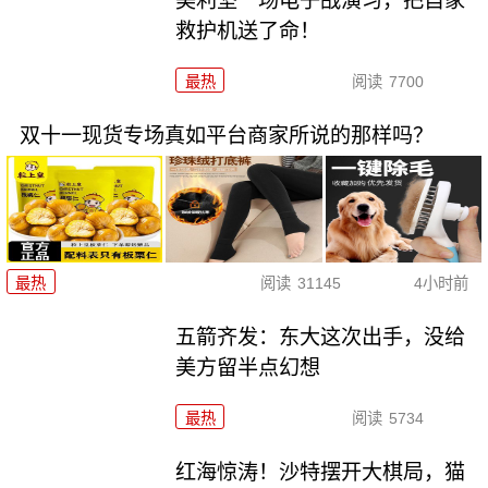
美利坚一场电子战演习，把自家
救护机送了命！
最热
阅读
7700
双十一现货专场真如平台商家所说的那样吗？
最热
阅读
31145
4小时前
五箭齐发：东大这次出手，没给
美方留半点幻想
最热
阅读
5734
红海惊涛！沙特摆开大棋局，猫