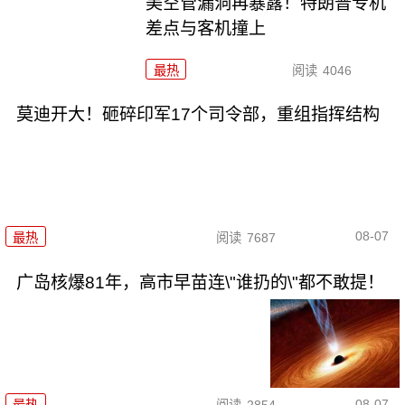
美空管漏洞再暴露！特朗普专机
差点与客机撞上
最热
阅读
4046
莫迪开大！砸碎印军17个司令部，重组指挥结构
08-07
最热
阅读
7687
广岛核爆81年，高市早苗连\"谁扔的\"都不敢提！
08-07