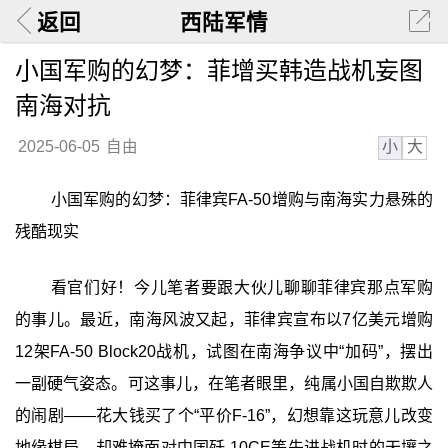
返回
西陆军情
小国军购的幻梦：菲增买韩造战机妄图
南海对抗
小
大
2025-06-05
自由
小国军购的幻梦：菲律宾FA-50增购与南海实力悬殊的
残酷现实
看官们好！今儿笔者要跟大伙儿聊聊菲律宾那点军购
的事儿。最近，南海风波又起，菲律宾宣布以7亿美元增购
12架FA-50 Block20战机，试图在南海争议中“加码”，摆出
一副硬气姿态。可这事儿，在笔者眼里，纯属小国自欺欺人
的闹剧——花大钱买了个“平价F-16”，幻想靠这玩意儿改变
地缘棋局，却难掩面对中国歼-10CE等先进战机时的天壤之