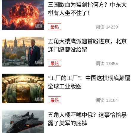
三国歃血为盟剑指何方？中东大
棋有人坐不住了！
最热
阅读
14239
五角大楼鹰派翘首盼进京，北京
连门缝都没给留
最热
阅读
13455
“工厂的工厂”：中国这棋彻底颠覆
全球工业版图
最热
阅读
13184
五角大楼吓唬中俄？这事恰恰暴
露了美军的底裤