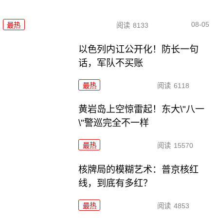
08-05
最热
阅读
8133
以色列内讧公开化！防长一句
话，军队不买账
最热
阅读
6118
黄岩岛上空惊雷起！东大\"八一
\"警巡完全不一样
最热
阅读
15570
核牌局的模糊艺术：普京核红
线，到底有多红？
最热
阅读
4853