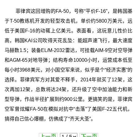
菲律宾这回增购的FA-50，号称“平价F-16”，是韩国基
于T-50教练机开发的轻型攻击机，单价约5800万美元，远
低于美国F-16的动辄上亿美元。表面看，这玩意儿性价比
高，韩国KAI公司吹得天花乱坠：能超声速飞行，最大速度
马赫数1.5；装备EL/M-2032雷达，可挂载AIM-9空对空导弹
和AGM-65对地导弹；结构寿命10000小时，运营成本低至
每小时3968美元，对小国空军来说，似乎是个“经济实惠”的
选择。菲律宾军方对其爱不释手，2014年就买了12架，这
次再加12架，总数将达24架，还升级了空中加油能力和新
型导弹，作战半径扩展到约900公里。更搞笑的是，菲律宾
空军曾炫耀FA-50在模拟对抗中“击落”了美国F-22五代机，
搞得自己信心爆棚，仿佛成了“齐天大圣”。
上一页
下一页