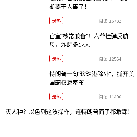
斯要干大事了！
最热
阅读
15782
官宣“核常兼备”！六爷挂弹反航
母，炸醒多少人
最热
阅读
12564
特朗普一句“珍珠港除外”，撕开美
国霸权遮羞布
最热
阅读
11496
灭人种？以色列这波操作，连特朗普面子都敢踩！