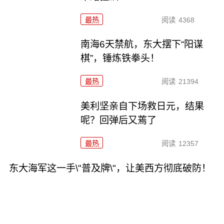
最热
阅读
4368
南海6天禁航，东大摆下“阳谋
棋”，锤炼铁拳头！
最热
阅读
21394
美利坚亲自下场救日元，结果
呢？回弹后又蔫了
最热
阅读
12357
东大海军这一手\"普及牌\"，让美西方彻底破防！