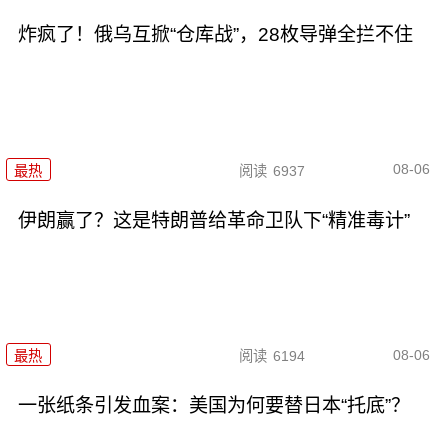
炸疯了！俄乌互掀“仓库战”，28枚导弹全拦不住
08-06
最热
阅读
6937
伊朗赢了？这是特朗普给革命卫队下“精准毒计”
08-06
最热
阅读
6194
一张纸条引发血案：美国为何要替日本“托底”？