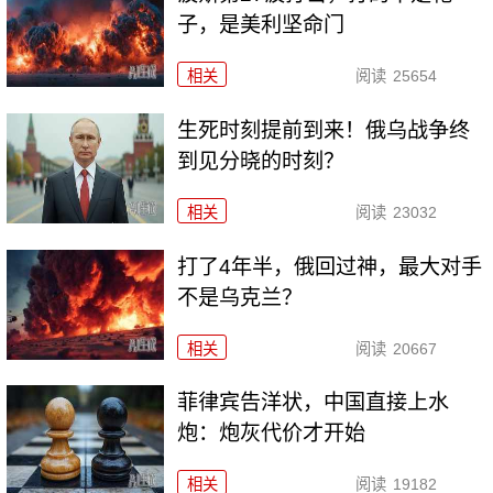
子，是美利坚命门
相关
阅读
25654
生死时刻提前到来！俄乌战争终
到见分晓的时刻？
相关
阅读
23032
打了4年半，俄回过神，最大对手
不是乌克兰？
相关
阅读
20667
菲律宾告洋状，中国直接上水
炮：炮灰代价才开始
相关
阅读
19182