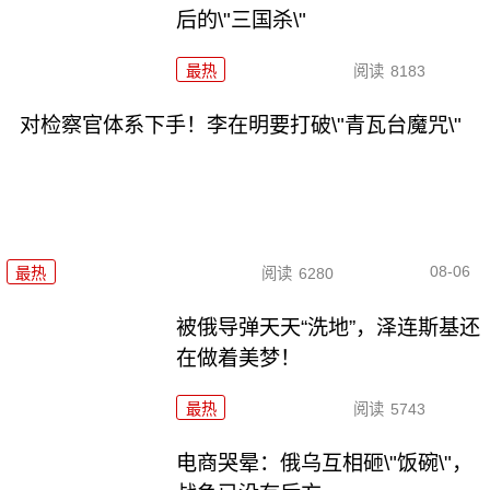
后的\"三国杀\"
最热
阅读
8183
对检察官体系下手！李在明要打破\"青瓦台魔咒\"
08-06
最热
阅读
6280
被俄导弹天天“洗地”，泽连斯基还
在做着美梦！
最热
阅读
5743
电商哭晕：俄乌互相砸\"饭碗\"，