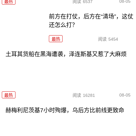
08-05
最热
阅读
6537
前方在打仗，后方在“清场”，这仗
还怎么打？
最热
阅读
5454
土耳其货船在黑海遭袭，泽连斯基又惹了大麻烦
08-05
最热
阅读
16281
赫梅利尼茨基7小时殉爆，乌后方比前线更致命