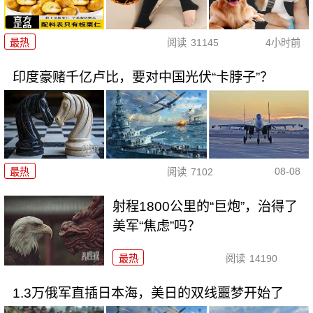
最热
阅读
31145
4小时前
印度豪赌千亿卢比，要对中国光伏“卡脖子”？
08-08
最热
阅读
7102
射程1800公里的“巨炮”，治得了
美军“焦虑”吗？
最热
阅读
14190
1.3万俄军直插日本海，美日的双线噩梦开始了