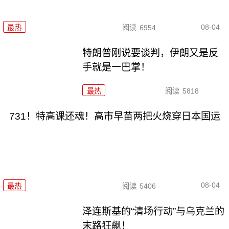
08-04
最热
阅读
6954
特朗普刚说要谈判，伊朗又是反
手就是一巴掌！
最热
阅读
5818
731！特高课还魂！高市早苗两把火烧穿日本国运
08-04
最热
阅读
5406
泽连斯基的“清场行动”与乌克兰的
末路狂飙！