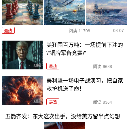
08-07
最热
阅读
11708
美狂囤百万吨：一场提前下注的
\"铜牌军备竞赛\"
最热
阅读
9688
美利坚一场电子战演习，把自家
救护机送了命！
最热
阅读
8364
五箭齐发：东大这次出手，没给美方留半点幻想