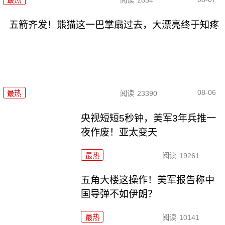
最热
阅读
2854
五箭齐发！熊猫这一巴掌扇过去，大漂亮终于知疼
08-06
最热
阅读
23390
央视短短5秒钟，美军3年兵推一
夜作废！亚太变天
最热
阅读
19261
五角大楼这操作！美军报告称中
国导弹不如伊朗？
最热
阅读
10141