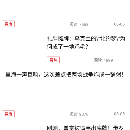
08-05
最热
阅读
7659
扎胖摊牌：乌克兰的\"北约梦\"为
何成了一地鸡毛？
最热
阅读
4699
里海一声巨响，这次差点把两场战争炸成一锅粥！
08-05
最热
阅读
9376
刚刚，普京被逼亮出底牌！俄罗