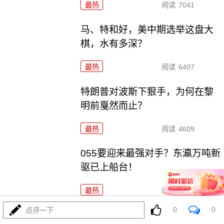
最热
阅读
7041
马、特和好，美中期选举这盘大
棋，水有多深？
最热
阅读
6407
特朗普对波斯下狠手，为何在黎
明前戛然而止？
最热
阅读
4609
055要迎来最强对手？东瀛万吨新
驱已上船台！
最热
阅读
11196
0
0
点评一下
千机压境：俄乌战场上的\"蜂群