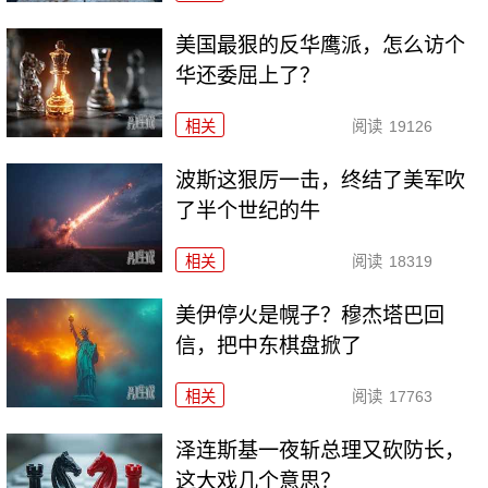
美国最狠的反华鹰派，怎么访个
华还委屈上了？
相关
阅读
19126
波斯这狠厉一击，终结了美军吹
了半个世纪的牛
相关
阅读
18319
美伊停火是幌子？穆杰塔巴回
信，把中东棋盘掀了
相关
阅读
17763
泽连斯基一夜斩总理又砍防长，
这大戏几个意思？