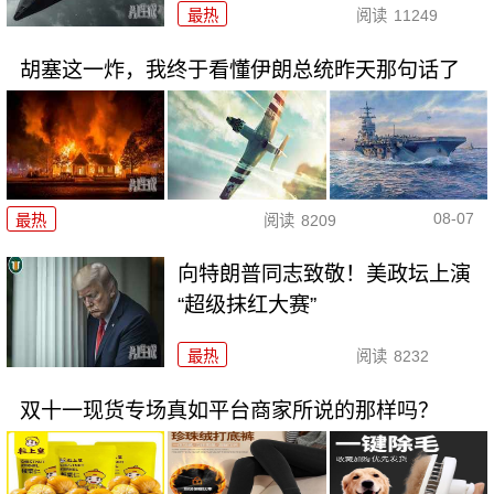
最热
阅读
11249
胡塞这一炸，我终于看懂伊朗总统昨天那句话了
08-07
最热
阅读
8209
向特朗普同志致敬！美政坛上演
“超级抹红大赛”
最热
阅读
8232
双十一现货专场真如平台商家所说的那样吗？