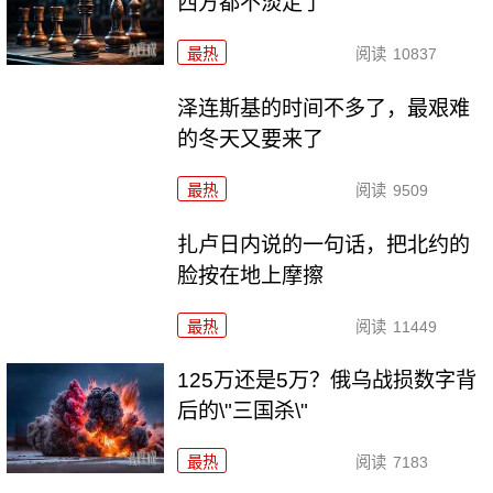
西方都不淡定了
最热
阅读
10837
泽连斯基的时间不多了，最艰难
的冬天又要来了
最热
阅读
9509
扎卢日内说的一句话，把北约的
脸按在地上摩擦
最热
阅读
11449
125万还是5万？俄乌战损数字背
后的\"三国杀\"
最热
阅读
7183