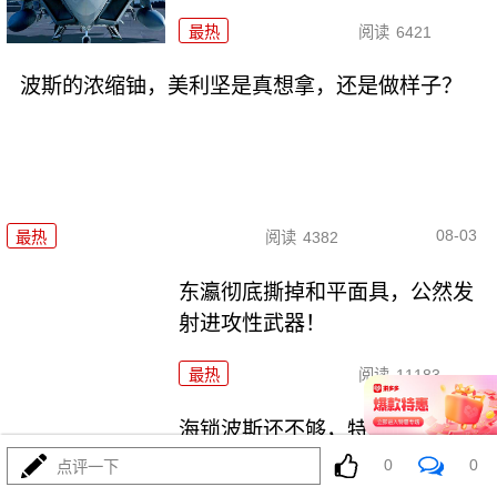
最热
阅读
6421
波斯的浓缩铀，美利坚是真想拿，还是做样子？
08-03
最热
阅读
4382
东瀛彻底撕掉和平面具，公然发
射进攻性武器！
最热
阅读
11183
海锁波斯还不够，特朗普又生毒
计，陆地也要封
0
0
点评一下