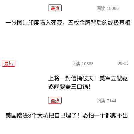
最热
阅读
15065
一张图让印度陷入死寂，五枚金牌背后的终极真相
08-03
最热
阅读
10563
上将一封信捅破天！美军五艘驱
逐舰要盖三口锅！
最热
阅读
7144
美国踏进3个大坑把自己埋了！恐怕一个都爬不出