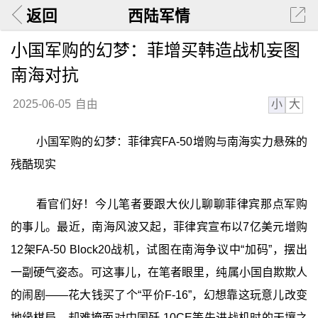
返回
西陆军情
小国军购的幻梦：菲增买韩造战机妄图
南海对抗
小
大
2025-06-05
自由
小国军购的幻梦：菲律宾FA-50增购与南海实力悬殊的
残酷现实
看官们好！今儿笔者要跟大伙儿聊聊菲律宾那点军购
的事儿。最近，南海风波又起，菲律宾宣布以7亿美元增购
12架FA-50 Block20战机，试图在南海争议中“加码”，摆出
一副硬气姿态。可这事儿，在笔者眼里，纯属小国自欺欺人
的闹剧——花大钱买了个“平价F-16”，幻想靠这玩意儿改变
地缘棋局，却难掩面对中国歼-10CE等先进战机时的天壤之