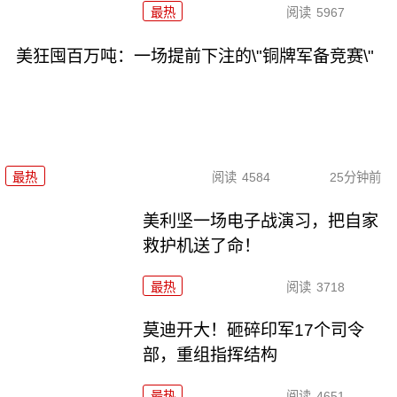
最热
阅读
5967
美狂囤百万吨：一场提前下注的\"铜牌军备竞赛\"
最热
阅读
4584
25分钟前
美利坚一场电子战演习，把自家
救护机送了命！
最热
阅读
3718
莫迪开大！砸碎印军17个司令
部，重组指挥结构
最热
阅读
4651