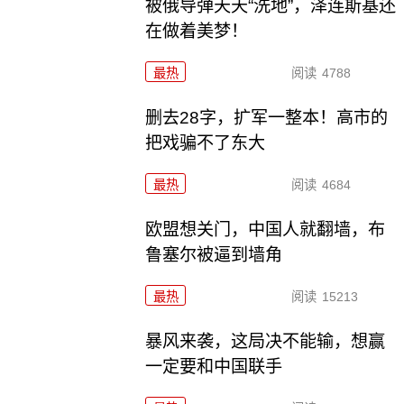
被俄导弹天天“洗地”，泽连斯基还
在做着美梦！
最热
阅读
4788
删去28字，扩军一整本！高市的
把戏骗不了东大
最热
阅读
4684
欧盟想关门，中国人就翻墙，布
鲁塞尔被逼到墙角
最热
阅读
15213
暴风来袭，这局决不能输，想赢
一定要和中国联手