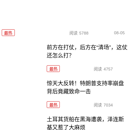
08-05
最热
阅读
5788
前方在打仗，后方在“清场”，这仗
还怎么打？
最热
阅读
4757
惊天大反转！特朗普支持率崩盘
背后竟藏致命一击
最热
阅读
7034
土耳其货船在黑海遭袭，泽连斯
基又惹了大麻烦