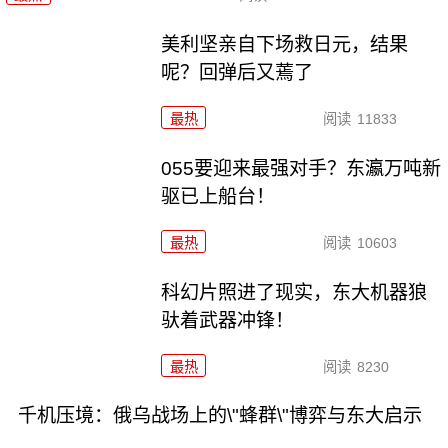
美利坚亲自下场救日元，结果
呢？回弹后又蔫了
最热
阅读
11833
055要迎来最强对手？东瀛万吨新
驱已上船台！
最热
阅读
10603
科幻片照进了现实，东大机器狼
驮着武器冲锋！
最热
阅读
8230
千机压境：俄乌战场上的\"蜂群\"博弈与东大启示