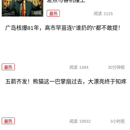
差点与客机撞上
最热
阅读
2125
广岛核爆81年，高市早苗连\"谁扔的\"都不敢提！
最热
阅读
1484
30分钟前
五箭齐发！熊猫这一巴掌扇过去，大漂亮终于知疼
最热
阅读
19932
3小时前