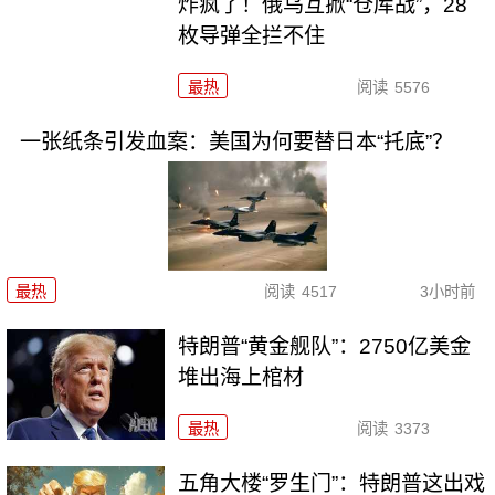
炸疯了！俄乌互掀“仓库战”，28
枚导弹全拦不住
最热
阅读
5576
一张纸条引发血案：美国为何要替日本“托底”？
最热
阅读
4517
3小时前
特朗普“黄金舰队”：2750亿美金
堆出海上棺材
最热
阅读
3373
五角大楼“罗生门”：特朗普这出戏