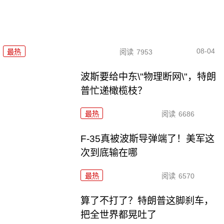
08-04
最热
阅读
7953
波斯要给中东\"物理断网\"，特朗
普忙递橄榄枝？
最热
阅读
6686
F-35真被波斯导弹端了！美军这
次到底输在哪
最热
阅读
6570
算了不打了？特朗普这脚刹车，
把全世界都晃吐了