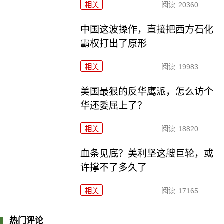
相关
阅读
20360
中国这波操作，直接把西方石化
霸权打出了原形
相关
阅读
19983
美国最狠的反华鹰派，怎么访个
华还委屈上了？
相关
阅读
18820
血条见底？美利坚这艘巨轮，或
许撑不了多久了
相关
阅读
17165
热门评论