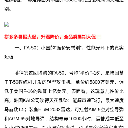
别。
拼多多暑假大促，升温降价，全品类暑期大促 →
一、FA-50：小国的“廉价安慰剂”，性能光环下的真实
短板
菲律宾这回增购的FA-50，号称“平价F-16”，是韩国基
于T-50教练机开发的轻型攻击机，单价约5800万美元，远
低于美国F-16的动辄上亿美元。表面看，这玩意儿性价比
高，韩国KAI公司吹得天花乱坠：能超声速飞行，最大速度
马赫数1.5；装备EL/M-2032雷达，可挂载AIM-9空对空导弹
和AGM-65对地导弹；结构寿命10000小时，运营成本低至
每小时3968美元，对小国空军来说，似乎是个“经济实惠”的