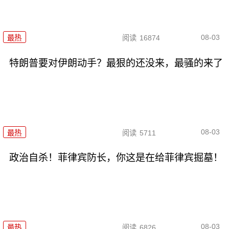
08-03
最热
阅读
16874
特朗普要对伊朗动手？最狠的还没来，最骚的来了
08-03
最热
阅读
5711
政治自杀！菲律宾防长，你这是在给菲律宾掘墓！
08-03
最热
阅读
6826