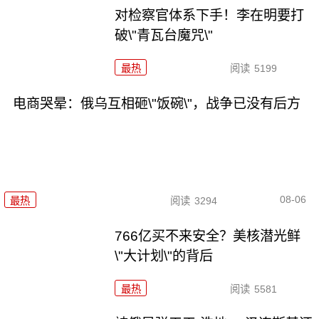
对检察官体系下手！李在明要打
破\"青瓦台魔咒\"
最热
阅读
5199
电商哭晕：俄乌互相砸\"饭碗\"，战争已没有后方
08-06
最热
阅读
3294
766亿买不来安全？美核潜光鲜
\"大计划\"的背后
最热
阅读
5581