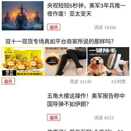
央视短短5秒钟，美军3年兵推一
夜作废！亚太变天
最热
阅读
15334
双十一现货专场真如平台商家所说的那样吗？
最热
阅读
31145
4小时前
五角大楼这操作！美军报告称中
国导弹不如伊朗？
最热
阅读
8213