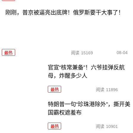
刚刚，普京被逼亮出底牌！俄罗斯要干大事了！
08-04
最热
阅读
15169
官宣“核常兼备”！六爷挂弹反航
母，炸醒多少人
最热
阅读
11896
特朗普一句“珍珠港除外”，撕开美
国霸权遮羞布
最热
阅读
10901