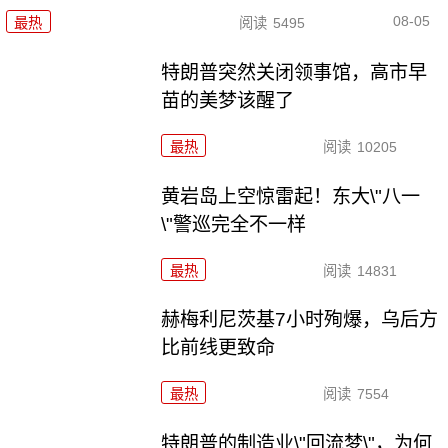
08-05
最热
阅读
5495
特朗普突然关闭领事馆，高市早
苗的美梦该醒了
最热
阅读
10205
黄岩岛上空惊雷起！东大\"八一
\"警巡完全不一样
最热
阅读
14831
赫梅利尼茨基7小时殉爆，乌后方
比前线更致命
最热
阅读
7554
特朗普的制造业\"回流梦\"，为何