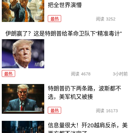
把全世界演懵
最热
阅读
3252
伊朗赢了？这是特朗普给革命卫队下“精准毒计”
最热
阅读
4678
3小时前
特朗普扔下两条路，波斯都不
选，美军机又被揍
最热
阅读
16173
信息量很大！歼20越肩反杀，美