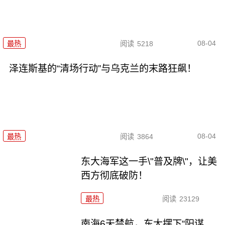
08-04
最热
阅读
5218
泽连斯基的“清场行动”与乌克兰的末路狂飙！
08-04
最热
阅读
3864
东大海军这一手\"普及牌\"，让美
西方彻底破防！
最热
阅读
23129
南海6天禁航，东大摆下“阳谋