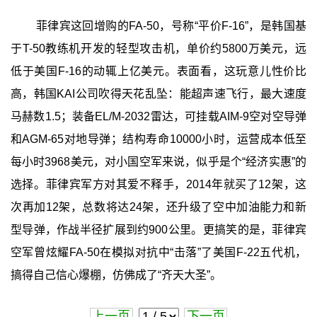
菲律宾这回增购的FA-50，号称“平价F-16”，是韩国基
于T-50教练机开发的轻型攻击机，单价约5800万美元，远
低于美国F-16的动辄上亿美元。表面看，这玩意儿性价比
高，韩国KAI公司吹得天花乱坠：能超声速飞行，最大速度
马赫数1.5；装备EL/M-2032雷达，可挂载AIM-9空对空导弹
和AGM-65对地导弹；结构寿命10000小时，运营成本低至
每小时3968美元，对小国空军来说，似乎是个“经济实惠”的
选择。菲律宾军方对其爱不释手，2014年就买了12架，这
次再加12架，总数将达24架，还升级了空中加油能力和新
型导弹，作战半径扩展到约900公里。更搞笑的是，菲律宾
空军曾炫耀FA-50在模拟对抗中“击落”了美国F-22五代机，
搞得自己信心爆棚，仿佛成了“齐天大圣”。
上一页
下一页