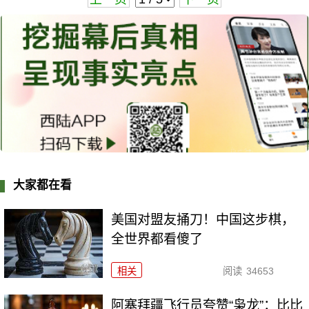
大家都在看
美国对盟友捅刀！中国这步棋，
全世界都看傻了
相关
阅读
34653
阿塞拜疆飞行员夸赞“枭龙”：比比