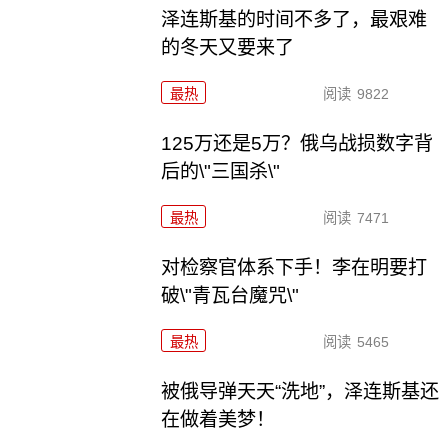
泽连斯基的时间不多了，最艰难
的冬天又要来了
最热
阅读
9822
125万还是5万？俄乌战损数字背
后的\"三国杀\"
最热
阅读
7471
对检察官体系下手！李在明要打
破\"青瓦台魔咒\"
最热
阅读
5465
被俄导弹天天“洗地”，泽连斯基还
在做着美梦！