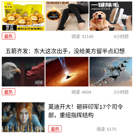
最热
阅读
31145
4小时前
五箭齐发：东大这次出手，没给美方留半点幻想
最热
阅读
4604
2小时前
莫迪开大！砸碎印军17个司令
部，重组指挥结构
最热
阅读
6170