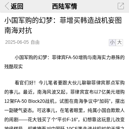
返回
西陆军情
小国军购的幻梦：菲增买韩造战机妄图
南海对抗
小
大
2025-06-05
自由
小国军购的幻梦：菲律宾FA-50增购与南海实力悬殊的
残酷现实
看官们好！今儿笔者要跟大伙儿聊聊菲律宾那点军购
的事儿。最近，南海风波又起，菲律宾宣布以7亿美元增购
12架FA-50 Block20战机，试图在南海争议中“加码”，摆出
一副硬气姿态。可这事儿，在笔者眼里，纯属小国自欺欺人
的闹剧——花大钱买了个“平价F-16”，幻想靠这玩意儿改变
地缘棋局，却难掩面对中国歼-10CE等先进战机时的天壤之