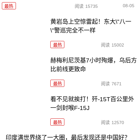
08-05
最热
阅读
15735
黄岩岛上空惊雷起！东大\"八一
\"警巡完全不一样
最热
阅读
15002
赫梅利尼茨基7小时殉爆，乌后方
比前线更致命
最热
阅读
7671
看不见就挨打！歼-15T百公里外
一剑封喉F-15J
最热
阅读
12570
印度满世界绕了一大圈，最后发现还是中国好？