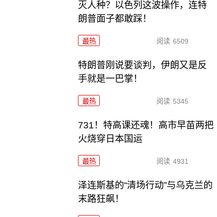
灭人种？以色列这波操作，连特
朗普面子都敢踩！
最热
阅读
6509
特朗普刚说要谈判，伊朗又是反
手就是一巴掌！
最热
阅读
5345
731！特高课还魂！高市早苗两把
火烧穿日本国运
最热
阅读
4931
泽连斯基的“清场行动”与乌克兰的
末路狂飙！