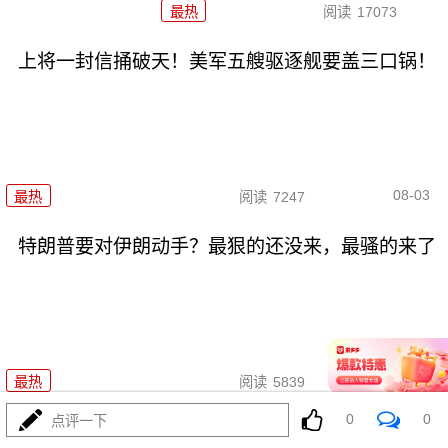
最热
阅读
17073
上将一封信捅破天！美军五艘驱逐舰要盖三口锅！
08-03
最热
阅读
7247
特朗普要对伊朗动手？最狠的还没来，最骚的来了
08-03
最热
阅读
5839
0
0
点评一下
特朗普这狼来了连演十遍，伊朗：你猜我信不信？