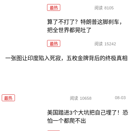
最热
阅读
8105
算了不打了？特朗普这脚刹车，
把全世界都晃吐了
最热
阅读
15242
一张图让印度陷入死寂，五枚金牌背后的终极真相
08-03
最热
阅读
10658
美国踏进3个大坑把自己埋了！恐
怕一个都爬不出