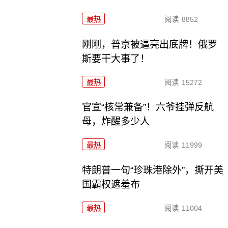
最热
阅读
8852
刚刚，普京被逼亮出底牌！俄罗
斯要干大事了！
最热
阅读
15272
官宣“核常兼备”！六爷挂弹反航
母，炸醒多少人
最热
阅读
11999
特朗普一句“珍珠港除外”，撕开美
国霸权遮羞布
最热
阅读
11004