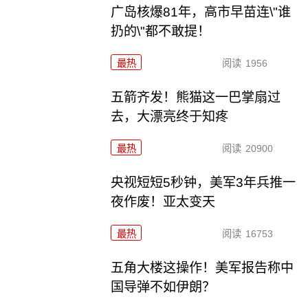
广岛核爆81年，高市早苗连\"谁
扔的\"都不敢提！
最热
阅读
1956
五箭齐发！熊猫这一巴掌扇过
去，大漂亮终于知疼
最热
阅读
20900
央视短短5秒钟，美军3年兵推一
夜作废！亚太变天
最热
阅读
16753
五角大楼这操作！美军报告称中
国导弹不如伊朗？