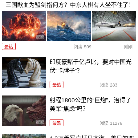
三国歃血为盟剑指何方？中东大棋有人坐不住了！
最热
阅读
509
刚刚
印度豪赌千亿卢比，要对中国光
伏“卡脖子”？
最热
阅读
283
射程1800公里的“巨炮”，治得了
美军“焦虑”吗？
最热
阅读
11276