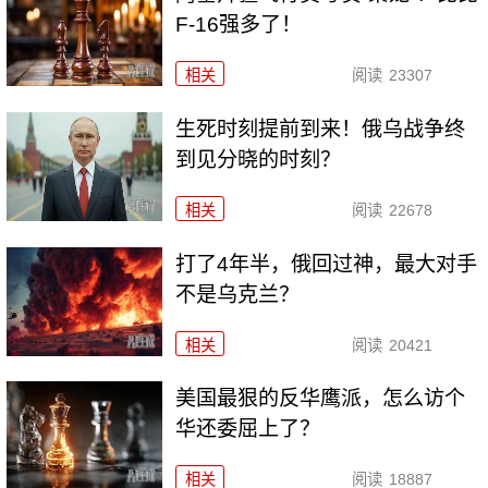
F-16强多了！
相关
阅读
23307
生死时刻提前到来！俄乌战争终
到见分晓的时刻？
相关
阅读
22678
打了4年半，俄回过神，最大对手
不是乌克兰？
相关
阅读
20421
美国最狠的反华鹰派，怎么访个
华还委屈上了？
相关
阅读
18887