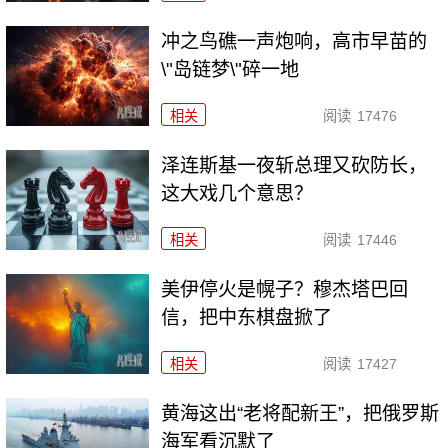
冲之鸟礁一声炮响，高市早苗的
\"岛链梦\"碎一地
相关
阅读
17476
泽连斯基一夜斩总理又砍防长，
这大戏几个意思？
相关
阅读
17446
美伊停火是幌子？穆杰塔巴回
信，把中东棋盘掀了
相关
阅读
17427
黄海这出“老将配新王”，把俄罗斯
海军看沉默了