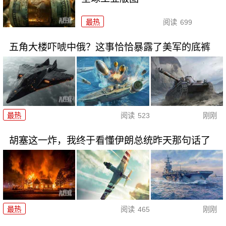
最热
阅读
699
五角大楼吓唬中俄？这事恰恰暴露了美军的底裤
最热
阅读
523
刚刚
胡塞这一炸，我终于看懂伊朗总统昨天那句话了
最热
阅读
465
刚刚