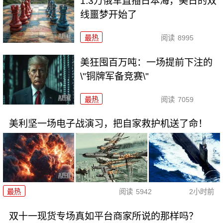
1.3万俄军直插日本海，美日的双
线噩梦开始了
最热
阅读
8995
美狂囤百万吨：一场提前下注的
\"铜牌军备竞赛\"
最热
阅读
7059
美利坚一场电子战演习，把自家救护机送了命！
最热
阅读
5942
2小时前
双十一现货专场真如平台商家所说的那样吗？