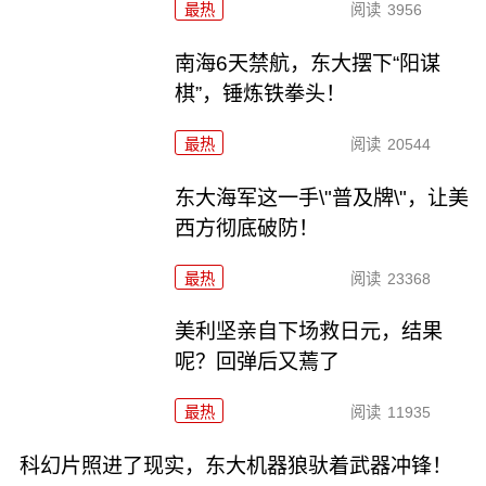
最热
阅读
3956
南海6天禁航，东大摆下“阳谋
棋”，锤炼铁拳头！
最热
阅读
20544
东大海军这一手\"普及牌\"，让美
西方彻底破防！
最热
阅读
23368
美利坚亲自下场救日元，结果
呢？回弹后又蔫了
最热
阅读
11935
科幻片照进了现实，东大机器狼驮着武器冲锋！