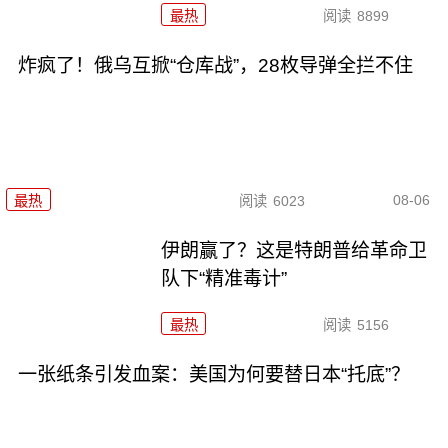
最热
阅读
8899
炸疯了！俄乌互掀“仓库战”，28枚导弹全拦不住
08-06
最热
阅读
6023
伊朗赢了？这是特朗普给革命卫
队下“精准毒计”
最热
阅读
5156
一张纸条引发血案：美国为何要替日本“托底”？