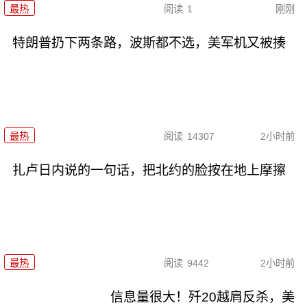
最热
阅读
1
刚刚
特朗普扔下两条路，波斯都不选，美军机又被揍
最热
阅读
14307
2小时前
扎卢日内说的一句话，把北约的脸按在地上摩擦
最热
阅读
9442
2小时前
信息量很大！歼20越肩反杀，美