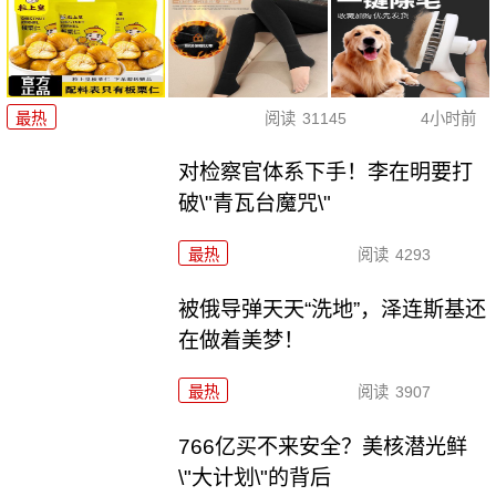
最热
阅读
31145
4小时前
对检察官体系下手！李在明要打
破\"青瓦台魔咒\"
最热
阅读
4293
被俄导弹天天“洗地”，泽连斯基还
在做着美梦！
最热
阅读
3907
766亿买不来安全？美核潜光鲜
\"大计划\"的背后