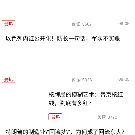
08-05
最热
阅读
9667
以色列内讧公开化！防长一句话，军队不买账
08-05
最热
阅读
5026
核牌局的模糊艺术：普京核红
线，到底有多红？
最热
阅读
3770
特朗普的制造业\"回流梦\"，为何成了回流东大？