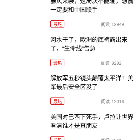
暴风来袭，这局决不能输，想赢
一定要和中国联手
最热
阅读
12949
河水干了，欧洲的底裤露出来
了，“生命线”告急
最热
阅读
9292
解放军五秒镜头颠覆太平洋！美
军最后安全区没了
最热
阅读
12016
美国对巴西下死手，卢拉让世界
看清谁才是真朋友