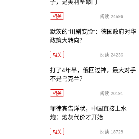
子，是美利坚命门
相关
阅读
24596
默茨的“川剧变脸”：德国政府对华
政策大转向？
相关
阅读
24236
打了4年半，俄回过神，最大对手
不是乌克兰？
相关
阅读
20191
菲律宾告洋状，中国直接上水
炮：炮灰代价才开始
相关
阅读
18728