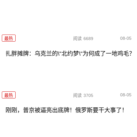
08-05
最热
阅读
6689
扎胖摊牌：乌克兰的\"北约梦\"为何成了一地鸡毛？
08-05
最热
阅读
3705
刚刚，普京被逼亮出底牌！俄罗斯要干大事了！