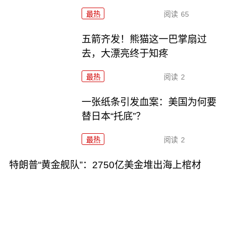
最热
阅读
65
五箭齐发！熊猫这一巴掌扇过
去，大漂亮终于知疼
最热
阅读
2
一张纸条引发血案：美国为何要
替日本“托底”？
最热
阅读
2
特朗普“黄金舰队”：2750亿美金堆出海上棺材