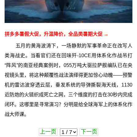
拼多多暑假大促，升温降价，全品类暑期大促 →
五月的黄海波涛下，一场静默的军事革命正在改写人
类海战史。当看官们还在回味歼-10CE用体系化作战吊打
“阵风”的南亚经典案例时，055万吨大驱拉萨舰编队已在央
视镜头里，将这种颠覆性战法演绎得更加惊心动魄——预警
机的雷达波穿透云层，垂发系统的导弹撕裂海天线，1130
近防炮的火链织成死亡之网，三个维度的打击在30秒内完成
闭环。这哪里是寻常演习？分明是给全球海军上的体系化作
战大师课。
上一页
下一页