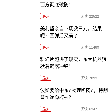
西方彻底破防！
最热
阅读
22522
美利坚亲自下场救日元，结果
呢？回弹后又蔫了
最热
阅读
11489
科幻片照进了现实，东大机器狼
驮着武器冲锋！
最热
阅读
7893
波斯要给中东\"物理断网\"，特朗
普忙递橄榄枝？
最热
阅读
6347