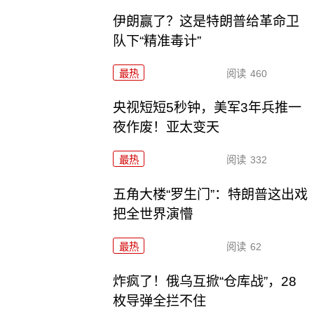
伊朗赢了？这是特朗普给革命卫
队下“精准毒计”
最热
阅读
460
央视短短5秒钟，美军3年兵推一
夜作废！亚太变天
最热
阅读
332
五角大楼“罗生门”：特朗普这出戏
把全世界演懵
最热
阅读
62
炸疯了！俄乌互掀“仓库战”，28
枚导弹全拦不住