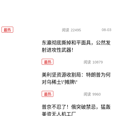
08-03
最热
阅读
22495
东瀛彻底撕掉和平面具，公然发
射进攻性武器！
最热
阅读
10879
美利坚资源收割局：特朗普为何
对乌稀土\"摊牌\"
最热
阅读
9960
普京不忍了！俄突破禁忌，猛轰
美资无人机工厂