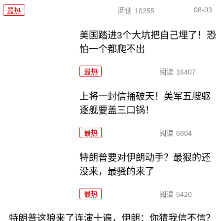
08-03
最热
阅读
10255
美国踏进3个大坑把自己埋了！恐
怕一个都爬不出
最热
阅读
16407
上将一封信捅破天！美军五艘驱
逐舰要盖三口锅！
最热
阅读
6804
特朗普要对伊朗动手？最狠的还
没来，最骚的来了
最热
阅读
5420
特朗普这狼来了连演十遍，伊朗：你猜我信不信？