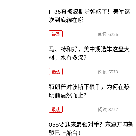
F-35真被波斯导弹端了！美军这
次到底输在哪
最热
阅读
6235
马、特和好，美中期选举这盘大
棋，水有多深？
最热
阅读
5573
特朗普对波斯下狠手，为何在黎
明前戛然而止？
最热
阅读
3727
055要迎来最强对手？东瀛万吨新
驱已上船台！