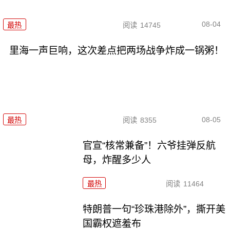
08-04
最热
阅读
14745
里海一声巨响，这次差点把两场战争炸成一锅粥！
08-05
最热
阅读
8355
官宣“核常兼备”！六爷挂弹反航
母，炸醒多少人
最热
阅读
11464
特朗普一句“珍珠港除外”，撕开美
国霸权遮羞布