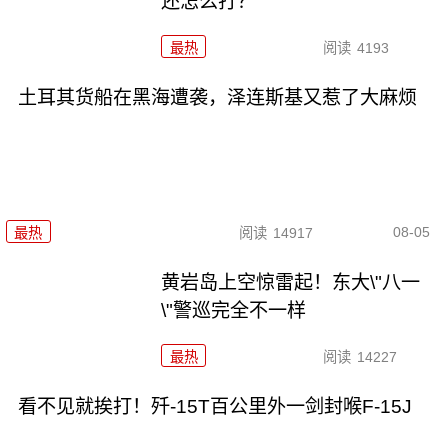
还怎么打？
最热
阅读
4193
土耳其货船在黑海遭袭，泽连斯基又惹了大麻烦
08-05
最热
阅读
14917
黄岩岛上空惊雷起！东大\"八一
\"警巡完全不一样
最热
阅读
14227
看不见就挨打！歼-15T百公里外一剑封喉F-15J