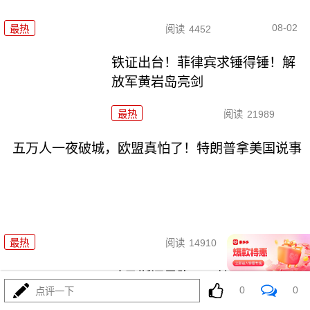
08-02
最热
阅读
4452
铁证出台！菲律宾求锤得锤！解
放军黄岩岛亮剑
最热
阅读
21989
五万人一夜破城，欧盟真怕了！特朗普拿美国说事
08-01
最热
阅读
14910
哈马斯还是跪了？特朗普高调宣
0
0
点评一下
布“历史性协议”