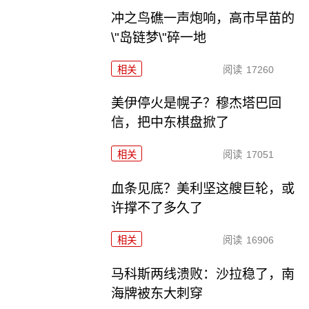
冲之鸟礁一声炮响，高市早苗的
\"岛链梦\"碎一地
相关
阅读
17260
美伊停火是幌子？穆杰塔巴回
信，把中东棋盘掀了
相关
阅读
17051
血条见底？美利坚这艘巨轮，或
许撑不了多久了
相关
阅读
16906
马科斯两线溃败：沙拉稳了，南
海牌被东大刺穿