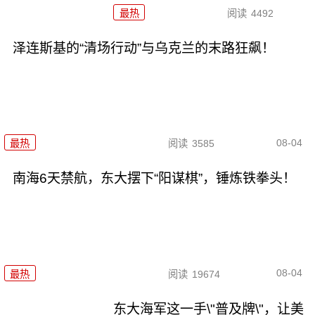
最热
阅读
4492
泽连斯基的“清场行动”与乌克兰的末路狂飙！
08-04
最热
阅读
3585
南海6天禁航，东大摆下“阳谋棋”，锤炼铁拳头！
08-04
最热
阅读
19674
东大海军这一手\"普及牌\"，让美