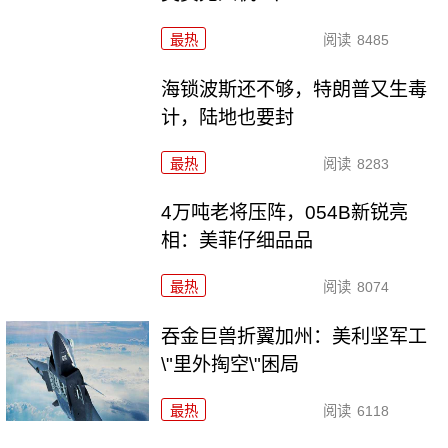
最热
阅读
8485
海锁波斯还不够，特朗普又生毒
计，陆地也要封
最热
阅读
8283
4万吨老将压阵，054B新锐亮
相：美菲仔细品品
最热
阅读
8074
吞金巨兽折翼加州：美利坚军工
\"里外掏空\"困局
最热
阅读
6118