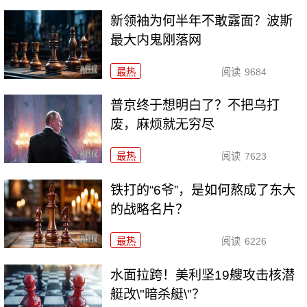
新领袖为何半年不敢露面？波斯
最大内鬼刚落网
最热
阅读
9684
普京终于想明白了？不把乌打
废，麻烦就无穷尽
最热
阅读
7623
铁打的“6爷”，是如何熬成了东大
的战略名片？
最热
阅读
6226
水面拉跨！美利坚19艘攻击核潜
艇改\"暗杀艇\"？