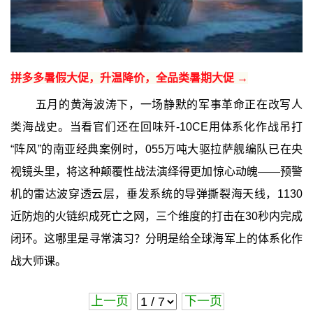
拼多多暑假大促，升温降价，全品类暑期大促 →
五月的黄海波涛下，一场静默的军事革命正在改写人
类海战史。当看官们还在回味歼-10CE用体系化作战吊打
“阵风”的南亚经典案例时，055万吨大驱拉萨舰编队已在央
视镜头里，将这种颠覆性战法演绎得更加惊心动魄——预警
机的雷达波穿透云层，垂发系统的导弹撕裂海天线，1130
近防炮的火链织成死亡之网，三个维度的打击在30秒内完成
闭环。这哪里是寻常演习？分明是给全球海军上的体系化作
战大师课。
上一页
下一页