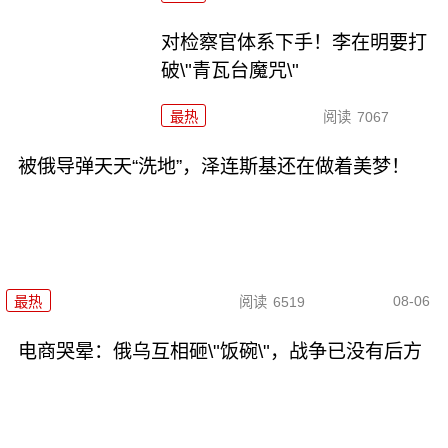
对检察官体系下手！李在明要打
破\"青瓦台魔咒\"
最热
阅读
7067
被俄导弹天天“洗地”，泽连斯基还在做着美梦！
08-06
最热
阅读
6519
电商哭晕：俄乌互相砸\"饭碗\"，战争已没有后方