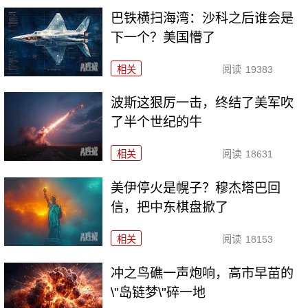
巴铁横扫海湾：沙科之后谁会是
下一个？美国懵了
相关
阅读
19383
波斯这狠厉一击，终结了美军吹
了半个世纪的牛
相关
阅读
18631
美伊停火是幌子？穆杰塔巴回
信，把中东棋盘掀了
相关
阅读
18153
冲之鸟礁一声炮响，高市早苗的
\"岛链梦\"碎一地