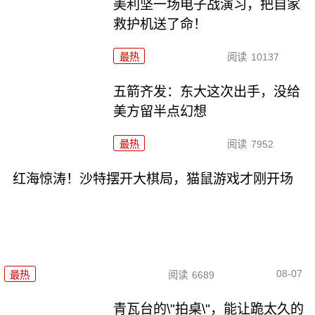
美利坚一场电子战演习，把自家
救护机送了命！
最热
阅读
10137
五箭齐发：东大这次出手，没给
美方留半点幻想
最热
阅读
7952
红海惊涛！沙特摆开大棋局，猫鼠游戏才刚开场
08-07
最热
阅读
6689
青瓦台的\"拍桌\"，能让跪太久的