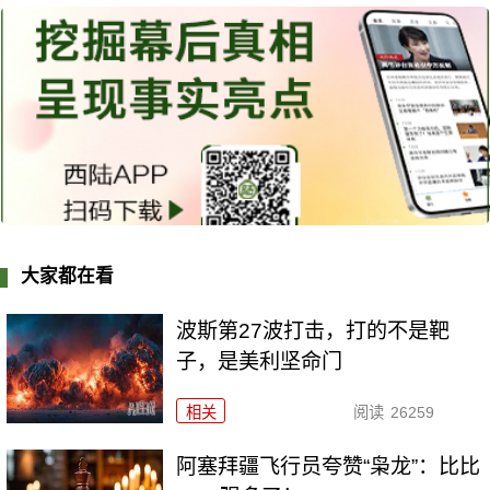
大家都在看
波斯第27波打击，打的不是靶
子，是美利坚命门
相关
阅读
26259
阿塞拜疆飞行员夸赞“枭龙”：比比