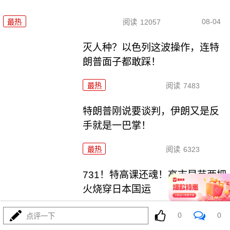
08-04
最热
阅读
12057
灭人种？以色列这波操作，连特
朗普面子都敢踩！
最热
阅读
7483
特朗普刚说要谈判，伊朗又是反
手就是一巴掌！
最热
阅读
6323
731！特高课还魂！高市早苗两把
火烧穿日本国运
最热
阅读
5888
0
0
点评一下