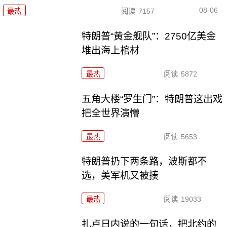
08-06
最热
阅读
7157
特朗普“黄金舰队”：2750亿美金
堆出海上棺材
最热
阅读
5872
五角大楼“罗生门”：特朗普这出戏
把全世界演懵
最热
阅读
5653
特朗普扔下两条路，波斯都不
选，美军机又被揍
最热
阅读
19033
扎卢日内说的一句话，把北约的