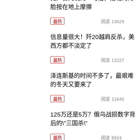
脸按在地上摩擦
最热
阅读
13629
信息量很大！歼20越肩反杀，美
西方都不淡定了
最热
阅读
13227
泽连斯基的时间不多了，最艰难
的冬天又要来了
最热
阅读
11646
125万还是5万？俄乌战损数字背
后的\"三国杀\"
最热
阅读
8924