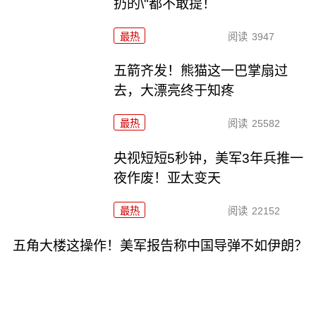
扔的\"都不敢提！
最热
阅读
3947
五箭齐发！熊猫这一巴掌扇过
去，大漂亮终于知疼
最热
阅读
25582
央视短短5秒钟，美军3年兵推一
夜作废！亚太变天
最热
阅读
22152
五角大楼这操作！美军报告称中国导弹不如伊朗？