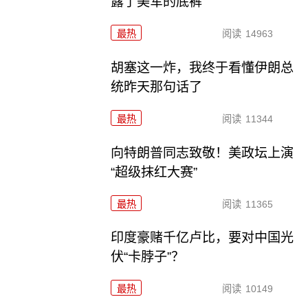
露了美军的底裤
最热
阅读
14963
胡塞这一炸，我终于看懂伊朗总
统昨天那句话了
最热
阅读
11344
向特朗普同志致敬！美政坛上演
“超级抹红大赛”
最热
阅读
11365
印度豪赌千亿卢比，要对中国光
伏“卡脖子”？
最热
阅读
10149