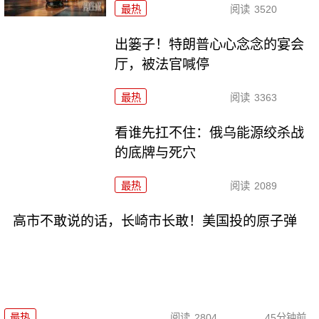
最热
阅读
3520
出篓子！特朗普心心念念的宴会
厅，被法官喊停
最热
阅读
3363
看谁先扛不住：俄乌能源绞杀战
的底牌与死穴
最热
阅读
2089
高市不敢说的话，长崎市长敢！美国投的原子弹
最热
阅读
2804
45分钟前