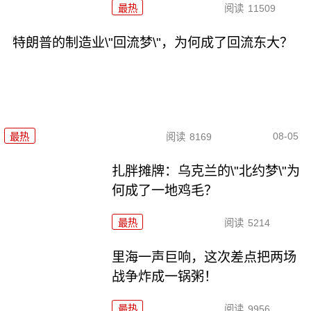
最热
阅读
11509
特朗普的制造业\"回流梦\"，为何成了回流东大？
08-05
最热
阅读
8169
扎胖摊牌：乌克兰的\"北约梦\"为
何成了一地鸡毛？
最热
阅读
5214
里海一声巨响，这次差点把两场
战争炸成一锅粥！
最热
阅读
9956