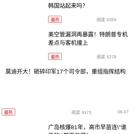
韩国站起来吗？
最热
阅读
6359
美空管漏洞再暴露！特朗普专机
差点与客机撞上
最热
阅读
5278
莫迪开大！砸碎印军17个司令部，重组指挥结构
08-07
最热
阅读
9173
广岛核爆81年，高市早苗连\"谁