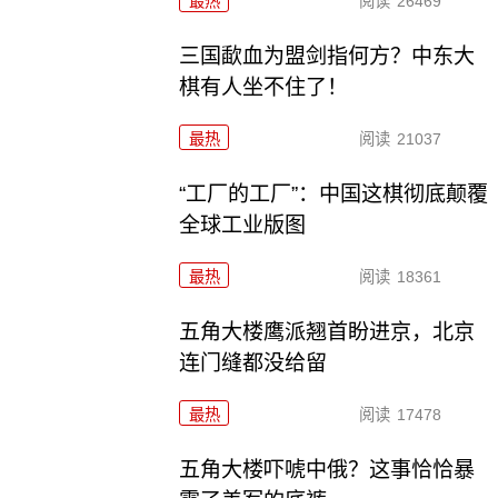
最热
阅读
26469
三国歃血为盟剑指何方？中东大
棋有人坐不住了！
最热
阅读
21037
“工厂的工厂”：中国这棋彻底颠覆
全球工业版图
最热
阅读
18361
五角大楼鹰派翘首盼进京，北京
连门缝都没给留
最热
阅读
17478
五角大楼吓唬中俄？这事恰恰暴