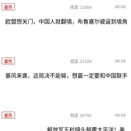
08-06
最热
阅读
11669
欧盟想关门，中国人就翻墙，布鲁塞尔被逼到墙角
08-05
最热
阅读
17109
暴风来袭，这局决不能输，想赢一定要和中国联手
08-05
最热
阅读
15793
解放军五秒镜头颠覆太平洋！美