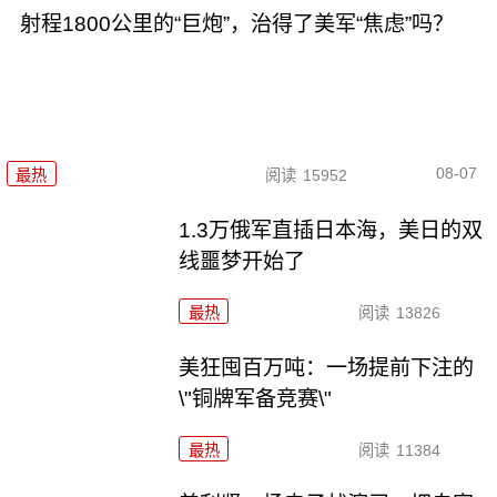
射程1800公里的“巨炮”，治得了美军“焦虑”吗？
08-07
最热
阅读
15952
1.3万俄军直插日本海，美日的双
线噩梦开始了
最热
阅读
13826
美狂囤百万吨：一场提前下注的
\"铜牌军备竞赛\"
最热
阅读
11384