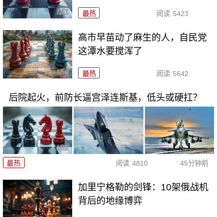
最热
阅读
5423
高市早苗动了麻生的人，自民党
这潭水要搅浑了
最热
阅读
5642
后院起火，前防长逼宫泽连斯基，低头或硬扛？
最热
阅读
4810
45分钟前
加里宁格勒的剑锋：10架俄战机
背后的地缘博弈