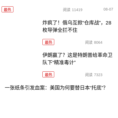
08-07
最热
阅读
11419
炸疯了！俄乌互掀“仓库战”，28
枚导弹全拦不住
最热
阅读
8064
伊朗赢了？这是特朗普给革命卫
队下“精准毒计”
最热
阅读
7323
一张纸条引发血案：美国为何要替日本“托底”？