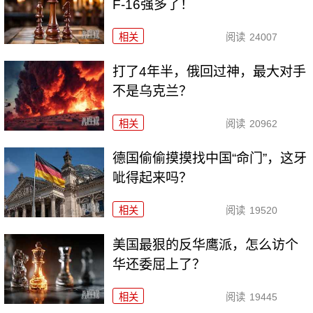
F-16强多了！
相关
阅读
24007
打了4年半，俄回过神，最大对手
不是乌克兰？
相关
阅读
20962
德国偷偷摸摸找中国“命门”，这牙
呲得起来吗？
相关
阅读
19520
美国最狠的反华鹰派，怎么访个
华还委屈上了？
相关
阅读
19445