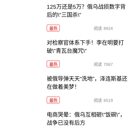
125万还是5万？俄乌战损数字背
后的\"三国杀\"
最热
阅读
8924
对检察官体系下手！李在明要打
破\"青瓦台魔咒\"
最热
阅读
7067
被俄导弹天天“洗地”，泽连斯基还
在做着美梦！
最热
阅读
6519
电商哭晕：俄乌互相砸\"饭碗\"，
战争已没有后方