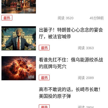
最热
阅读
3520
45分钟前
出篓子！特朗普心心念念的宴会
厅，被法官喊停
最热
阅读
3363
看谁先扛不住：俄乌能源绞杀战
的底牌与死穴
最热
阅读
2089
高市不敢说的话，长崎市长敢！
美国投的原子弹
最热
阅读
2804