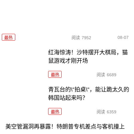
08-07
最热
阅读
7952
红海惊涛！沙特摆开大棋局，猫
鼠游戏才刚开场
最热
阅读
6689
青瓦台的\"拍桌\"，能让跪太久的
韩国站起来吗？
最热
阅读
6359
美空管漏洞再暴露！特朗普专机差点与客机撞上