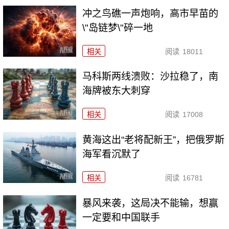
冲之鸟礁一声炮响，高市早苗的
\"岛链梦\"碎一地
相关
阅读
18011
马科斯两线溃败：沙拉稳了，南
海牌被东大刺穿
相关
阅读
17008
黄海这出“老将配新王”，把俄罗斯
海军看沉默了
相关
阅读
16781
暴风来袭，这局决不能输，想赢
一定要和中国联手