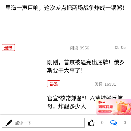
里海一声巨响，这次差点把两场战争炸成一锅粥！
08-05
最热
阅读
9956
刚刚，普京被逼亮出底牌！俄罗
斯要干大事了！
最热
阅读
16331
官宣“核常兼备”！六爷挂弹反航
母，炸醒多少人
最热
阅读
13103
0
0
点评一下