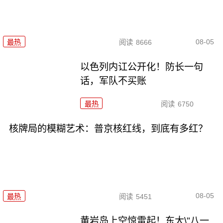
08-05
最热
阅读
8666
以色列内讧公开化！防长一句
话，军队不买账
最热
阅读
6750
核牌局的模糊艺术：普京核红线，到底有多红？
08-05
最热
阅读
5451
黄岩岛上空惊雷起！东大\"八一