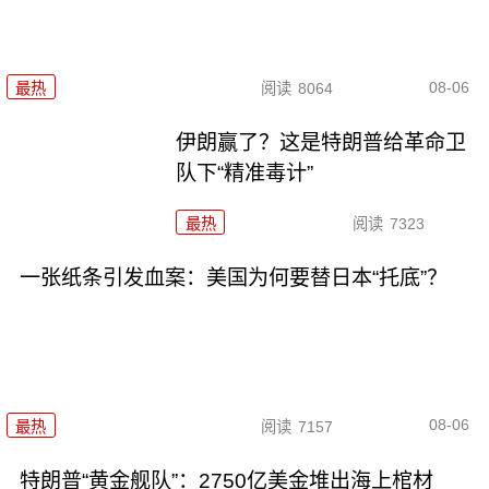
08-06
最热
阅读
8064
伊朗赢了？这是特朗普给革命卫
队下“精准毒计”
最热
阅读
7323
一张纸条引发血案：美国为何要替日本“托底”？
08-06
最热
阅读
7157
特朗普“黄金舰队”：2750亿美金堆出海上棺材