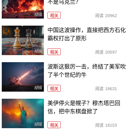
不是乌克兰？
相关
阅读
20962
中国这波操作，直接把西方石化
霸权打出了原形
相关
阅读
20597
波斯这狠厉一击，终结了美军吹
了半个世纪的牛
相关
阅读
18631
美伊停火是幌子？穆杰塔巴回
信，把中东棋盘掀了
相关
阅读
18153