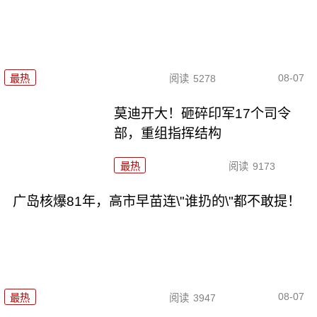
08-07
最热
阅读
5278
莫迪开大！砸碎印军17个司令
部，重组指挥结构
最热
阅读
9173
广岛核爆81年，高市早苗连\"谁扔的\"都不敢提！
08-07
最热
阅读
3947