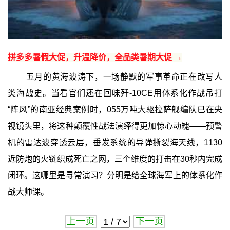
拼多多暑假大促，升温降价，全品类暑期大促 →
五月的黄海波涛下，一场静默的军事革命正在改写人
类海战史。当看官们还在回味歼-10CE用体系化作战吊打
“阵风”的南亚经典案例时，055万吨大驱拉萨舰编队已在央
视镜头里，将这种颠覆性战法演绎得更加惊心动魄——预警
机的雷达波穿透云层，垂发系统的导弹撕裂海天线，1130
近防炮的火链织成死亡之网，三个维度的打击在30秒内完成
闭环。这哪里是寻常演习？分明是给全球海军上的体系化作
战大师课。
上一页
下一页