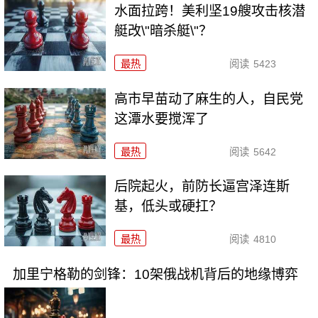
水面拉跨！美利坚19艘攻击核潜
艇改\"暗杀艇\"？
最热
阅读
5423
高市早苗动了麻生的人，自民党
这潭水要搅浑了
最热
阅读
5642
后院起火，前防长逼宫泽连斯
基，低头或硬扛？
最热
阅读
4810
加里宁格勒的剑锋：10架俄战机背后的地缘博弈