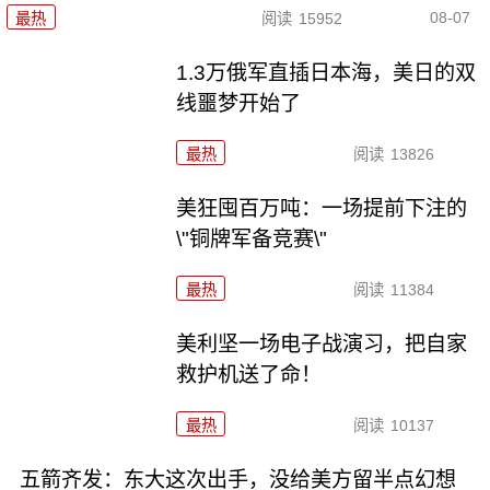
08-07
最热
阅读
15952
1.3万俄军直插日本海，美日的双
线噩梦开始了
最热
阅读
13826
美狂囤百万吨：一场提前下注的
\"铜牌军备竞赛\"
最热
阅读
11384
美利坚一场电子战演习，把自家
救护机送了命！
最热
阅读
10137
五箭齐发：东大这次出手，没给美方留半点幻想