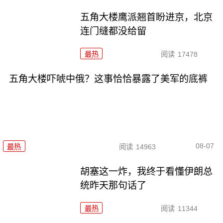
五角大楼鹰派翘首盼进京，北京
连门缝都没给留
最热
阅读
17478
五角大楼吓唬中俄？这事恰恰暴露了美军的底裤
08-07
最热
阅读
14963
胡塞这一炸，我终于看懂伊朗总
统昨天那句话了
最热
阅读
11344