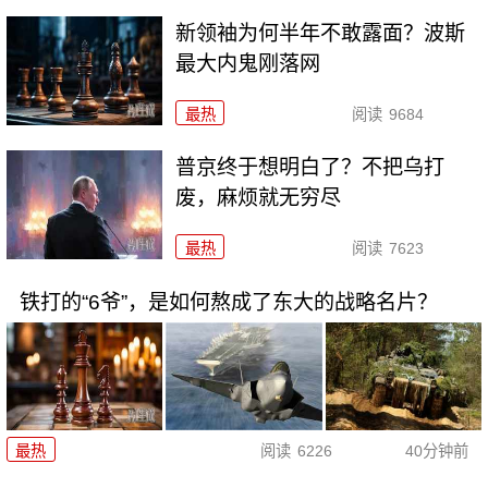
新领袖为何半年不敢露面？波斯
最大内鬼刚落网
最热
阅读
9684
普京终于想明白了？不把乌打
废，麻烦就无穷尽
最热
阅读
7623
铁打的“6爷”，是如何熬成了东大的战略名片？
最热
阅读
6226
40分钟前