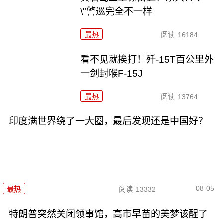
\"警巡完全不一样
最热
阅读
16184
看不见就挨打！歼-15T百公里外
一剑封喉F-15J
最热
阅读
13764
印度满世界绕了一大圈，最后发现还是中国好？
08-05
最热
阅读
13332
特朗普突然关闭领事馆，高市早苗的美梦该醒了