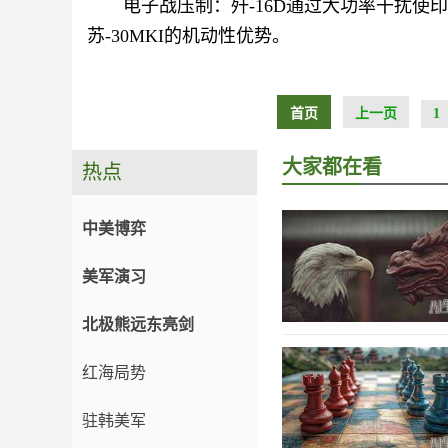
电子战压制：歼-16D通过大功率干扰
苏-30MKI的机动性优势。
首页
上一页
1
大家都在看
热点
中美博弈
美军演习
北极熊远东亮剑
红海局势
驻韩美军