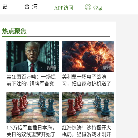
历史
台湾
APP访问
登录
热点聚焦
美狂囤百万吨：一场提
美利坚一场电子战演
前下注的\"铜牌军备竞
习，把自家救护机送了
赛\"
命！
1.3万俄军直插日本海，
红海惊涛！沙特摆开大
美日的双线噩梦开始了
棋局，猫鼠游戏才刚开