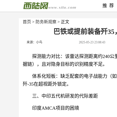
推荐
首页
>
防务新观察
> 正文
巴铁或提前装备歼3
来源：小鸟
2025-05-23 23:08:43
探测能力对比：该雷达探测距离约240公里
据链），且对隐身目标的识别精度不足。
体系化短板：缺乏配套的电子战能力（如类似
歼-35在超视距外锁定。
三、中印五代机研发的代际差距
印度AMCA项目的困境