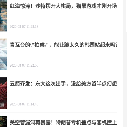
红海惊涛！沙特摆开大棋局，猫鼠游戏才刚开场
2026-08-07 11:28:18
青瓦台的\"拍桌\"，能让跪太久的韩国站起来吗？
2026-08-07 11:22:56
五箭齐发：东大这次出手，没给美方留半点幻想
2026-08-07 11:14:46
美空管漏洞再暴露！特朗普专机差点与客机撞上