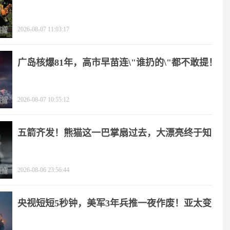
2026-08-07 11:03:17
广岛核爆81年，高市早苗连\"谁扔的\"都不敢提！
2026-08-07 10:55:12
五箭齐发！熊猫这一巴掌扇过去，大漂亮终于知
疼
2026-08-06 23:56:44
央视短短5秒钟，美军3年兵推一夜作废！亚太变
天