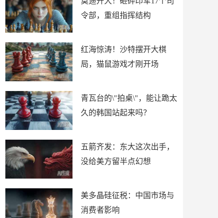
莫迪开大！砸碎印军17个司
令部，重组指挥结构
红海惊涛！沙特摆开大棋
局，猫鼠游戏才刚开场
青瓦台的\"拍桌\"，能让跪太
久的韩国站起来吗？
五箭齐发：东大这次出手，
没给美方留半点幻想
美多晶硅征税：中国市场与
消费者影响