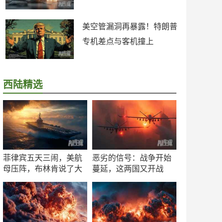
美空管漏洞再暴露！特朗普
专机差点与客机撞上
西陆精选
菲律宾五天三闹，美航
恶劣的信号：战争开始
母压阵，布林肯说了大
蔓延，这两国又开战
实话
了！