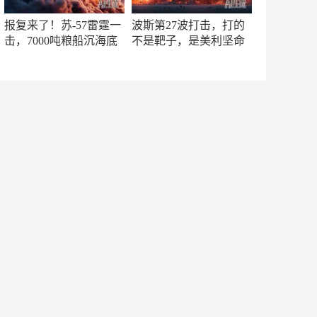
报复来了！苏-57雷霆一
波斯第27波打击，打的
击，7000吨粮船沉海底
不是靶子，是美利坚命
门