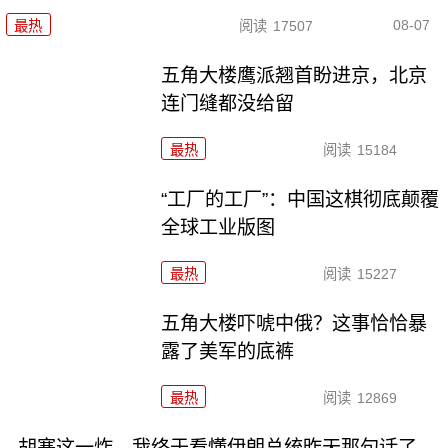
08-07
最热
阅读
17507
五角大楼鹰派翘首盼进京，北京
连门缝都没给留
最热
阅读
15184
“工厂的工厂”：中国这棋彻底颠覆
全球工业版图
最热
阅读
15227
五角大楼吓唬中俄？这事恰恰暴
露了美军的底裤
最热
阅读
12869
胡塞这一炸，我终于看懂伊朗总统昨天那句话了