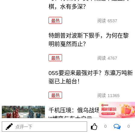
棋，水有多深？
最热
阅读
6537
特朗普对波斯下狠手，为何在黎
明前戛然而止？
最热
阅读
4767
055要迎来最强对手？东瀛万吨新
驱已上船台！
最热
阅读
11365
千机压境：俄乌战场上的\"蜂群
\"博弈与东大启示
0
0
点评一下
最热
阅读
8744