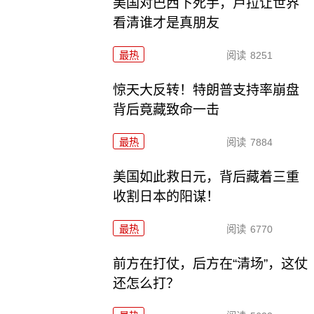
美国对巴西下死手，卢拉让世界
看清谁才是真朋友
最热
阅读
8251
惊天大反转！特朗普支持率崩盘
背后竟藏致命一击
最热
阅读
7884
美国如此救日元，背后藏着三重
收割日本的阳谋！
最热
阅读
6770
前方在打仗，后方在“清场”，这仗
还怎么打？