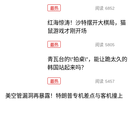
最热
阅读
6852
红海惊涛！沙特摆开大棋局，猫
鼠游戏才刚开场
最热
阅读
5805
青瓦台的\"拍桌\"，能让跪太久的
韩国站起来吗？
最热
阅读
5457
美空管漏洞再暴露！特朗普专机差点与客机撞上