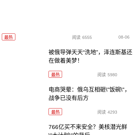
08-06
最热
阅读
6555
被俄导弹天天“洗地”，泽连斯基还
在做着美梦！
最热
阅读
5980
电商哭晕：俄乌互相砸\"饭碗\"，
战争已没有后方
最热
阅读
4293
766亿买不来安全？美核潜光鲜