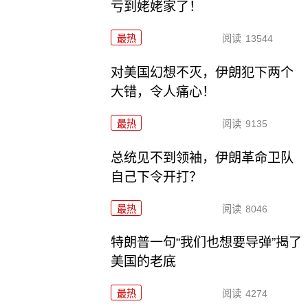
亏到姥姥家了！
最热
阅读
13544
对美国幻想不灭，伊朗犯下两个
大错，令人痛心！
最热
阅读
9135
总统见不到领袖，伊朗革命卫队
自己下令开打？
最热
阅读
8046
特朗普一句“我们也想要导弹”揭了
美国的老底
最热
阅读
4274