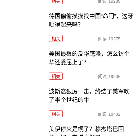
相关
阅读
19285
德国偷偷摸摸找中国“命门”，这牙
呲得起来吗？
相关
阅读
19275
美国最狠的反华鹰派，怎么访个
华还委屈上了？
相关
阅读
19236
波斯这狠厉一击，终结了美军吹
了半个世纪的牛
相关
阅读
18432
美伊停火是幌子？穆杰塔巴回