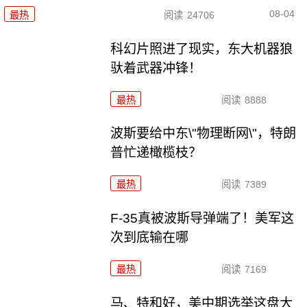
08-04
最热
阅读
24706
科幻片照进了现实，东大机器狼
驮着武器冲锋！
最热
阅读
8888
波斯要给中东\"物理断网\"，特朗
普忙递橄榄枝？
最热
阅读
7389
F-35真被波斯导弹端了！美军这
次到底输在哪
最热
阅读
7169
马、特和好，美中期选举这盘大