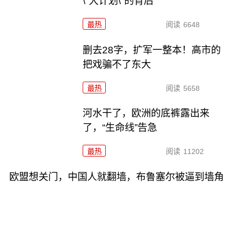
\"大计划\"的背后
最热
阅读
6648
删去28字，扩军一整本！高市的
把戏骗不了东大
最热
阅读
5658
河水干了，欧洲的底裤露出来
了，“生命线”告急
最热
阅读
11202
欧盟想关门，中国人就翻墙，布鲁塞尔被逼到墙角