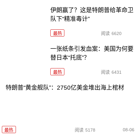
伊朗赢了？这是特朗普给革命卫
队下“精准毒计”
最热
阅读
6620
一张纸条引发血案：美国为何要
替日本“托底”？
最热
阅读
6431
特朗普“黄金舰队”：2750亿美金堆出海上棺材
08-06
最热
阅读
5178