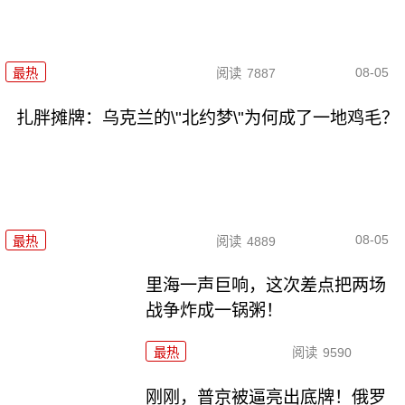
08-05
最热
阅读
7887
扎胖摊牌：乌克兰的\"北约梦\"为何成了一地鸡毛？
08-05
最热
阅读
4889
里海一声巨响，这次差点把两场
战争炸成一锅粥！
最热
阅读
9590
刚刚，普京被逼亮出底牌！俄罗