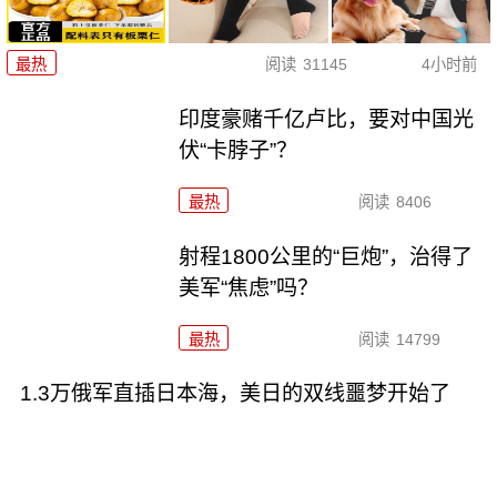
最热
阅读
31145
4小时前
印度豪赌千亿卢比，要对中国光
伏“卡脖子”？
最热
阅读
8406
射程1800公里的“巨炮”，治得了
美军“焦虑”吗？
最热
阅读
14799
1.3万俄军直插日本海，美日的双线噩梦开始了