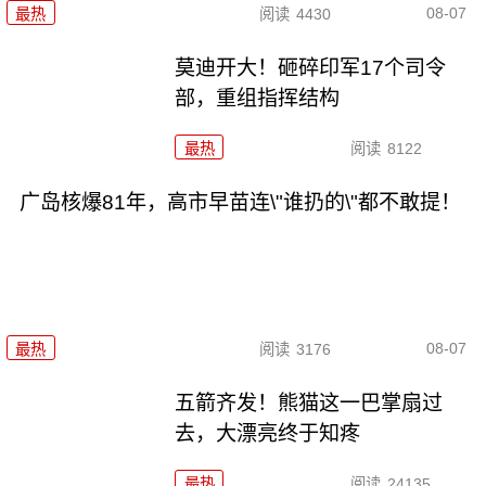
08-07
最热
阅读
4430
莫迪开大！砸碎印军17个司令
部，重组指挥结构
最热
阅读
8122
广岛核爆81年，高市早苗连\"谁扔的\"都不敢提！
08-07
最热
阅读
3176
五箭齐发！熊猫这一巴掌扇过
去，大漂亮终于知疼
最热
阅读
24135