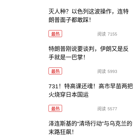
灭人种？以色列这波操作，连特
朗普面子都敢踩！
最热
阅读
7155
特朗普刚说要谈判，伊朗又是反
手就是一巴掌！
最热
阅读
5993
731！特高课还魂！高市早苗两把
火烧穿日本国运
最热
阅读
5577
泽连斯基的“清场行动”与乌克兰的
末路狂飙！