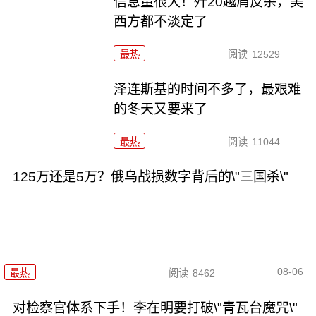
信息量很大！歼20越肩反杀，美
西方都不淡定了
最热
阅读
12529
泽连斯基的时间不多了，最艰难
的冬天又要来了
最热
阅读
11044
125万还是5万？俄乌战损数字背后的\"三国杀\"
08-06
最热
阅读
8462
对检察官体系下手！李在明要打破\"青瓦台魔咒\"