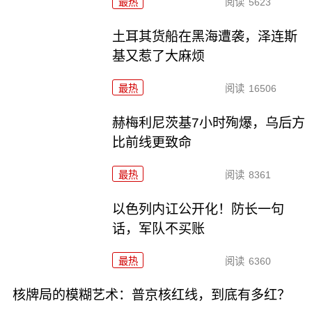
最热
阅读
5623
土耳其货船在黑海遭袭，泽连斯
基又惹了大麻烦
最热
阅读
16506
赫梅利尼茨基7小时殉爆，乌后方
比前线更致命
最热
阅读
8361
以色列内讧公开化！防长一句
话，军队不买账
最热
阅读
6360
核牌局的模糊艺术：普京核红线，到底有多红？