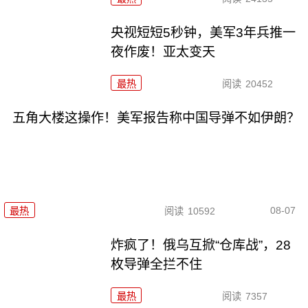
央视短短5秒钟，美军3年兵推一
夜作废！亚太变天
最热
阅读
20452
五角大楼这操作！美军报告称中国导弹不如伊朗？
08-07
最热
阅读
10592
炸疯了！俄乌互掀“仓库战”，28
枚导弹全拦不住
最热
阅读
7357