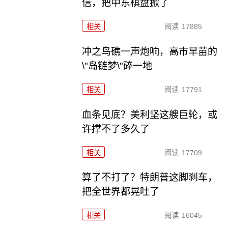
信，把中东棋盘掀了
相关
阅读
17885
冲之鸟礁一声炮响，高市早苗的
\"岛链梦\"碎一地
相关
阅读
17791
血条见底？美利坚这艘巨轮，或
许撑不了多久了
相关
阅读
17709
算了不打了？特朗普这脚刹车，
把全世界都晃吐了
相关
阅读
16045