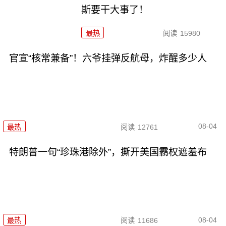
斯要干大事了！
最热
阅读
15980
官宣“核常兼备”！六爷挂弹反航母，炸醒多少人
08-04
最热
阅读
12761
特朗普一句“珍珠港除外”，撕开美国霸权遮羞布
08-04
最热
阅读
11686