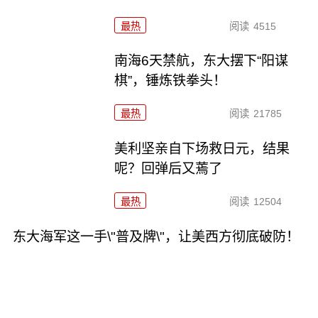
最热
阅读
4515
南海6天禁航，东大摆下“阳谋
棋”，锤炼铁拳头！
最热
阅读
21785
美利坚亲自下场救日元，结果
呢？回弹后又蔫了
最热
阅读
12504
东大海军这一手\"普及牌\"，让美西方彻底破防！