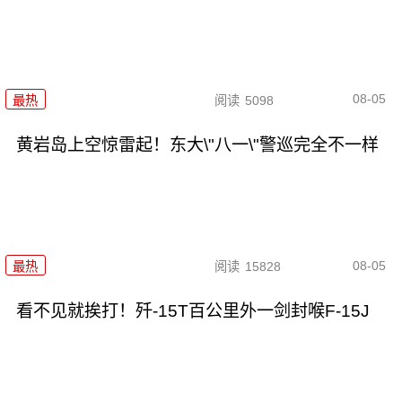
08-05
最热
阅读
5098
黄岩岛上空惊雷起！东大\"八一\"警巡完全不一样
08-05
最热
阅读
15828
看不见就挨打！歼-15T百公里外一剑封喉F-15J