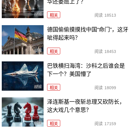
华还委屈上了？
相关
阅读
18513
德国偷偷摸摸找中国“命门”，这牙
呲得起来吗？
相关
阅读
18453
巴铁横扫海湾：沙科之后谁会是
下一个？美国懵了
相关
阅读
18099
泽连斯基一夜斩总理又砍防长，
这大戏几个意思？
相关
阅读
17159