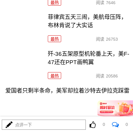
最热
阅读
7646
菲律宾五天三闹，美航母压阵，
布林肯说了大实话
最热
阅读
26753
歼-36五架原型机轮番上天，美F-
47还在PPT画鸭翼
最热
阅读
20586
爱国者只剩半条命，美军却拉着沙特去伊拉克踩雷
0
0
点评一下
07-31
最热
阅读
11786