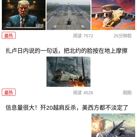
最热
阅读
7572
25分钟前
扎卢日内说的一句话，把北约的脸按在地上摩擦
最热
阅读
4526
刚刚
信息量很大！歼20越肩反杀，美西方都不淡定了