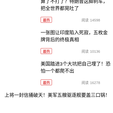
算了不打了？特朗普这脚刹车，
把全世界都晃吐了
最热
阅读
14598
一张图让印度陷入死寂，五枚金
牌背后的终极真相
最热
阅读
10136
美国踏进3个大坑把自己埋了！恐
怕一个都爬不出
最热
阅读
16278
上将一封信捅破天！美军五艘驱逐舰要盖三口锅！