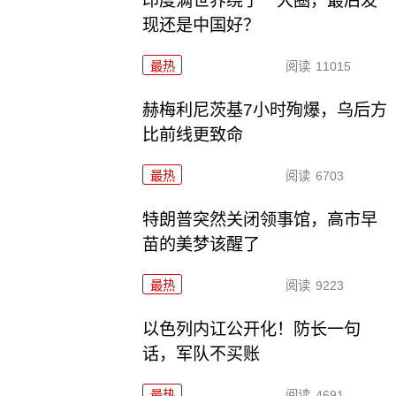
印度满世界绕了一大圈，最后发
现还是中国好？
最热
阅读
11015
赫梅利尼茨基7小时殉爆，乌后方
比前线更致命
最热
阅读
6703
特朗普突然关闭领事馆，高市早
苗的美梦该醒了
最热
阅读
9223
以色列内讧公开化！防长一句
话，军队不买账
最热
阅读
4691