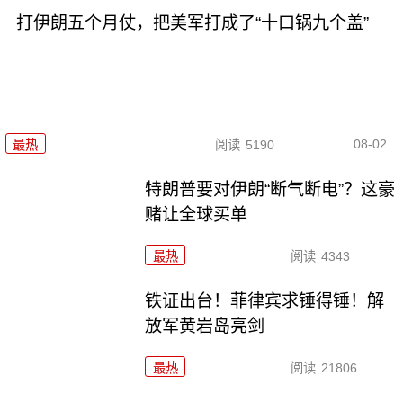
打伊朗五个月仗，把美军打成了“十口锅九个盖”
08-02
最热
阅读
5190
特朗普要对伊朗“断气断电”？这豪
赌让全球买单
最热
阅读
4343
铁证出台！菲律宾求锤得锤！解
放军黄岩岛亮剑
最热
阅读
21806