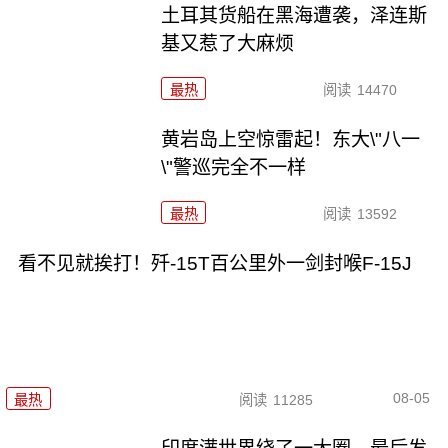
土耳其货船在黑海遭袭，泽连斯
基又惹了大麻烦
最热
阅读
14470
黄岩岛上空惊雷起！东大\"八一
\"警巡完全不一样
最热
阅读
13592
看不见就挨打！歼-15T百公里外一剑封喉F-15J
08-05
最热
阅读
11285