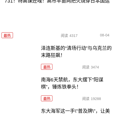
731！特高课还魂！高市早苗两把火烧穿日本国运
08-04
最热
阅读
4317
泽连斯基的“清场行动”与乌克兰的
末路狂飙！
最热
阅读
3474
南海6天禁航，东大摆下“阳谋
棋”，锤炼铁拳头！
最热
阅读
19288
东大海军这一手\"普及牌\"，让美