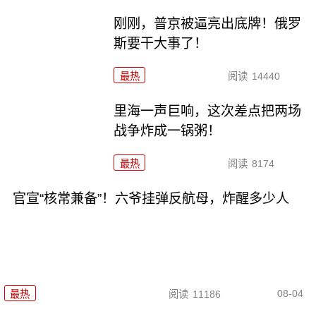
刚刚，普京被逼亮出底牌！俄罗
斯要干大事了！
最热
阅读
14440
里海一声巨响，这次差点把两场
战争炸成一锅粥！
最热
阅读
8174
官宣“核常兼备”！六爷挂弹反航母，炸醒多少人
08-04
最热
阅读
11186