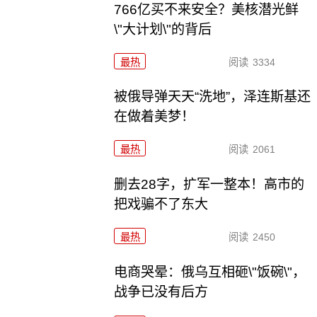
766亿买不来安全？美核潜光鲜
\"大计划\"的背后
最热
阅读
3334
被俄导弹天天“洗地”，泽连斯基还
在做着美梦！
最热
阅读
2061
删去28字，扩军一整本！高市的
把戏骗不了东大
最热
阅读
2450
电商哭晕：俄乌互相砸\"饭碗\"，
战争已没有后方