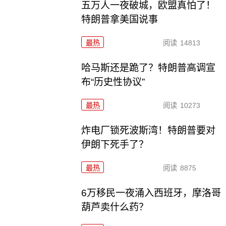
五万人一夜破城，欧盟真怕了！
特朗普拿美国说事
最热
阅读
14813
哈马斯还是跪了？特朗普高调宣
布“历史性协议”
最热
阅读
10273
炸电厂锁死波斯湾！特朗普要对
伊朗下死手了？
最热
阅读
8875
6万移民一夜涌入西班牙，摩洛哥
葫芦卖什么药？