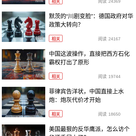
相关
阅读
24369
默茨的“川剧变脸”：德国政府对华
政策大转向？
相关
阅读
24167
中国这波操作，直接把西方石化
霸权打出了原形
相关
阅读
19744
菲律宾告洋状，中国直接上水
炮：炮灰代价才开始
相关
阅读
18650
美国最狠的反华鹰派，怎么访个