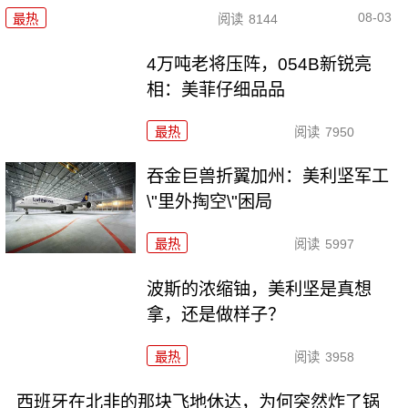
08-03
最热
阅读
8144
4万吨老将压阵，054B新锐亮
相：美菲仔细品品
最热
阅读
7950
吞金巨兽折翼加州：美利坚军工
\"里外掏空\"困局
最热
阅读
5997
波斯的浓缩铀，美利坚是真想
拿，还是做样子？
最热
阅读
3958
西班牙在北非的那块飞地休达，为何突然炸了锅