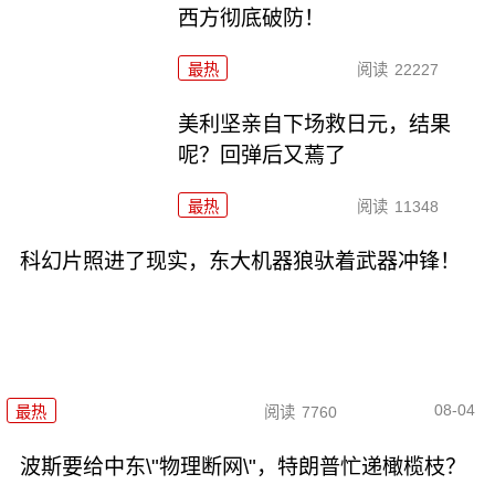
西方彻底破防！
最热
阅读
22227
美利坚亲自下场救日元，结果
呢？回弹后又蔫了
最热
阅读
11348
科幻片照进了现实，东大机器狼驮着武器冲锋！
08-04
最热
阅读
7760
波斯要给中东\"物理断网\"，特朗普忙递橄榄枝？