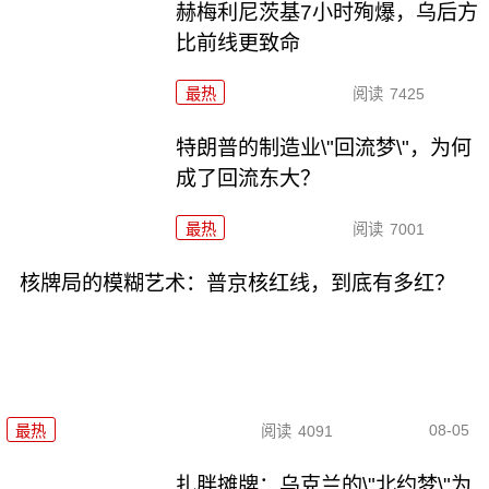
赫梅利尼茨基7小时殉爆，乌后方
比前线更致命
最热
阅读
7425
特朗普的制造业\"回流梦\"，为何
成了回流东大？
最热
阅读
7001
核牌局的模糊艺术：普京核红线，到底有多红？
08-05
最热
阅读
4091
扎胖摊牌：乌克兰的\"北约梦\"为