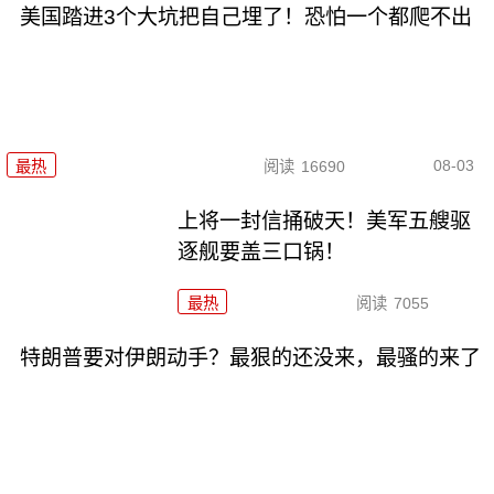
美国踏进3个大坑把自己埋了！恐怕一个都爬不出
08-03
最热
阅读
16690
上将一封信捅破天！美军五艘驱
逐舰要盖三口锅！
最热
阅读
7055
特朗普要对伊朗动手？最狠的还没来，最骚的来了