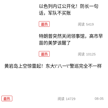
以色列内讧公开化！防长一句
话，军队不买账
最热
阅读
5419
特朗普突然关闭领事馆，高市早
苗的美梦该醒了
最热
阅读
10125
黄岩岛上空惊雷起！东大\"八一\"警巡完全不一样
08-05
最热
阅读
14729