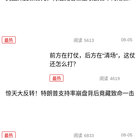
08-05
最热
阅读
5613
前方在打仗，后方在“清场”，这仗
还怎么打？
最热
阅读
4619
惊天大反转！特朗普支持率崩盘背后竟藏致命一击
08-05
最热
阅读
6833