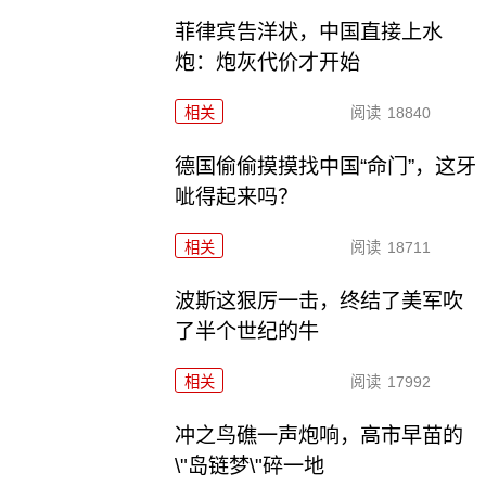
菲律宾告洋状，中国直接上水
炮：炮灰代价才开始
相关
阅读
18840
德国偷偷摸摸找中国“命门”，这牙
呲得起来吗？
相关
阅读
18711
波斯这狠厉一击，终结了美军吹
了半个世纪的牛
相关
阅读
17992
冲之鸟礁一声炮响，高市早苗的
\"岛链梦\"碎一地