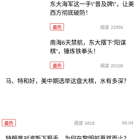
东大海军这一手\"普及牌\"，让美
西方彻底破防！
最热
阅读
22956
南海6天禁航，东大摆下“阳谋
棋”，锤炼铁拳头！
最热
阅读
20100
马、特和好，美中期选举这盘大棋，水有多深？
08-04
最热
阅读
5818
特朗普对波斯下狠手，为何在黎明前戛然而止？