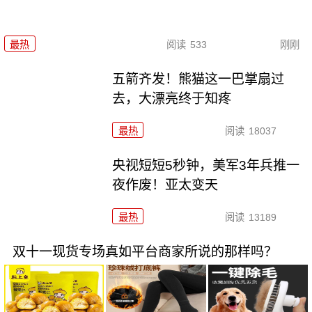
最热
阅读
533
刚刚
五箭齐发！熊猫这一巴掌扇过
去，大漂亮终于知疼
最热
阅读
18037
央视短短5秒钟，美军3年兵推一
夜作废！亚太变天
最热
阅读
13189
双十一现货专场真如平台商家所说的那样吗？