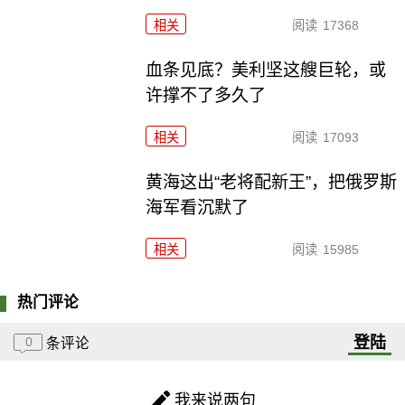
相关
阅读
17368
血条见底？美利坚这艘巨轮，或
许撑不了多久了
相关
阅读
17093
黄海这出“老将配新王”，把俄罗斯
海军看沉默了
相关
阅读
15985
热门评论
登陆
0
条评论
我来说两句