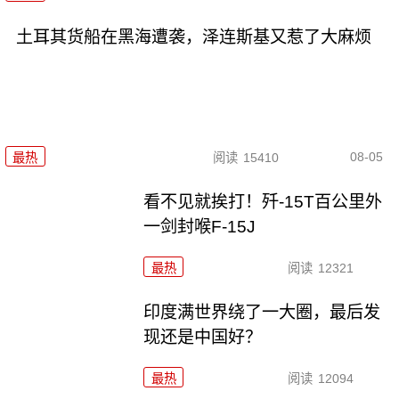
土耳其货船在黑海遭袭，泽连斯基又惹了大麻烦
08-05
最热
阅读
15410
看不见就挨打！歼-15T百公里外
一剑封喉F-15J
最热
阅读
12321
印度满世界绕了一大圈，最后发
现还是中国好？
最热
阅读
12094