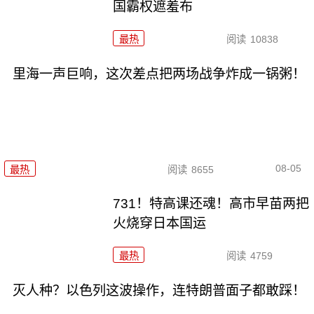
国霸权遮羞布
最热
阅读
10838
里海一声巨响，这次差点把两场战争炸成一锅粥！
08-05
最热
阅读
8655
731！特高课还魂！高市早苗两把
火烧穿日本国运
最热
阅读
4759
灭人种？以色列这波操作，连特朗普面子都敢踩！