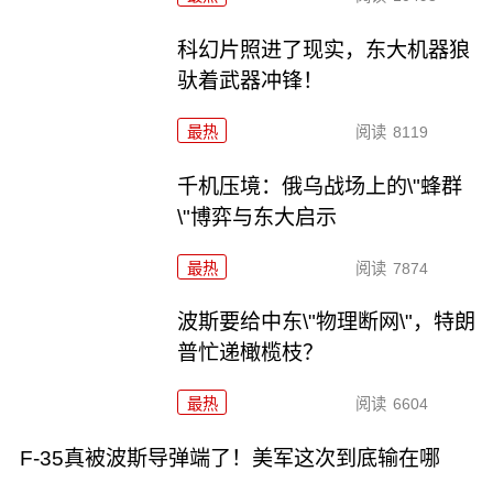
科幻片照进了现实，东大机器狼
驮着武器冲锋！
最热
阅读
8119
千机压境：俄乌战场上的\"蜂群
\"博弈与东大启示
最热
阅读
7874
波斯要给中东\"物理断网\"，特朗
普忙递橄榄枝？
最热
阅读
6604
F-35真被波斯导弹端了！美军这次到底输在哪