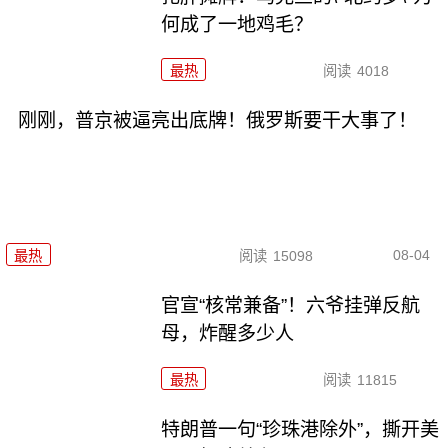
何成了一地鸡毛？
最热
阅读
4018
刚刚，普京被逼亮出底牌！俄罗斯要干大事了！
08-04
最热
阅读
15098
官宣“核常兼备”！六爷挂弹反航
母，炸醒多少人
最热
阅读
11815
特朗普一句“珍珠港除外”，撕开美