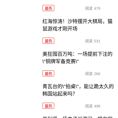
最热
阅读
479
红海惊涛！沙特摆开大棋局，猫
鼠游戏才刚开场
最热
阅读
531
美狂囤百万吨：一场提前下注的
\"铜牌军备竞赛\"
最热
阅读
266
青瓦台的\"拍桌\"，能让跪太久的
韩国站起来吗？
最热
阅读
498