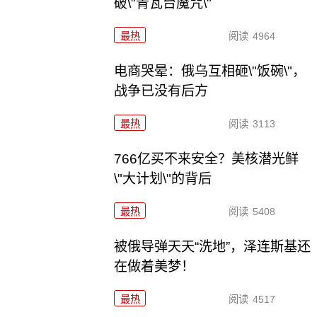
破\"青瓦台魔咒\"
最热
阅读
4964
电商哭晕：俄乌互相砸\"饭碗\"，
战争已没有后方
最热
阅读
3113
766亿买不来安全？美核潜光鲜
\"大计划\"的背后
最热
阅读
5408
被俄导弹天天“洗地”，泽连斯基还
在做着美梦！
最热
阅读
4517