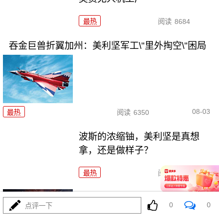
最热
阅读
8684
吞金巨兽折翼加州：美利坚军工\"里外掏空\"困局
08-03
最热
阅读
6350
波斯的浓缩铀，美利坚是真想
拿，还是做样子？
最热
阅读
4287
东瀛彻底撕掉和平面具，公然发
0
0
点评一下
射进攻性武器！