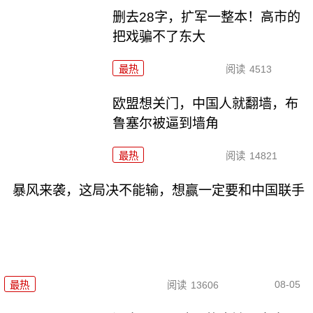
删去28字，扩军一整本！高市的
把戏骗不了东大
最热
阅读
4513
欧盟想关门，中国人就翻墙，布
鲁塞尔被逼到墙角
最热
阅读
14821
暴风来袭，这局决不能输，想赢一定要和中国联手
08-05
最热
阅读
13606