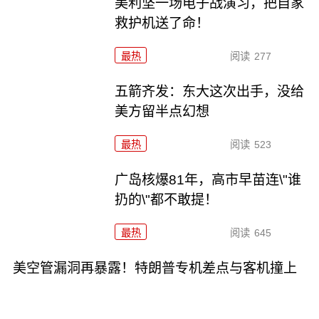
美利坚一场电子战演习，把自家
救护机送了命！
最热
阅读
277
五箭齐发：东大这次出手，没给
美方留半点幻想
最热
阅读
523
广岛核爆81年，高市早苗连\"谁
扔的\"都不敢提！
最热
阅读
645
美空管漏洞再暴露！特朗普专机差点与客机撞上