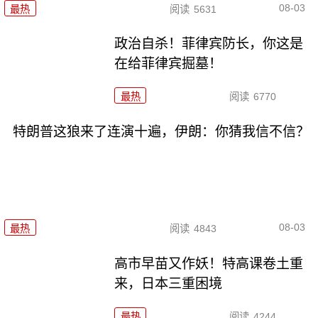
08-03
最热
阅读
5631
政治自杀！菲律宾防长，你这是
在给菲律宾掘墓！
最热
阅读
6770
特朗普这狼来了连演十遍，伊朗：你猜我信不信？
08-03
最热
阅读
4843
高市早苗又作妖！特高课卷土重
来，日本三重困境
最热
阅读
4244