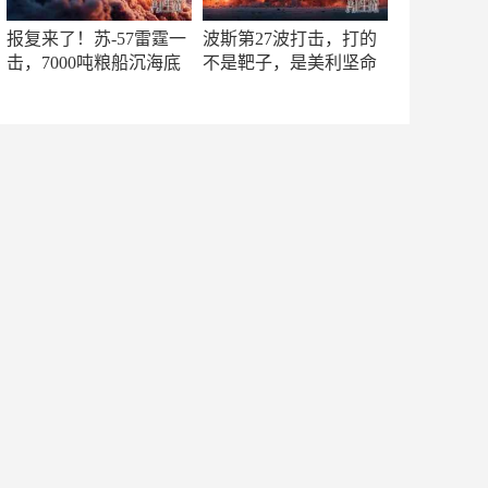
报复来了！苏-57雷霆一
波斯第27波打击，打的
击，7000吨粮船沉海底
不是靶子，是美利坚命
门