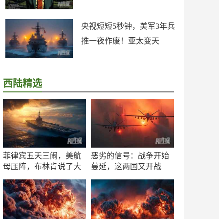
央视短短5秒钟，美军3年兵
推一夜作废！亚太变天
西陆精选
菲律宾五天三闹，美航
恶劣的信号：战争开始
母压阵，布林肯说了大
蔓延，这两国又开战
实话
了！