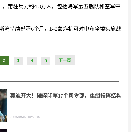
），常驻兵力约4.3万人，包括海军第五舰队和空军中
斯湾持续部署6个月，B-2轰炸机可对中东全境实施战
2
3
4
5
下一页
莫迪开大！砸碎印军17个司令部，重组指挥结构
2026-08-07 10:59:58