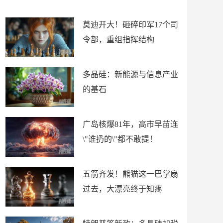
上
构
莫迪开大！砸碎印军17个司
令部，重组指挥结构
多晶硅：新能源与信息产业
的基石
广岛核爆81年，高市早苗连
\"谁扔的\"都不敢提！
五箭齐发！熊猫这一巴掌扇
过去，大漂亮终于知疼