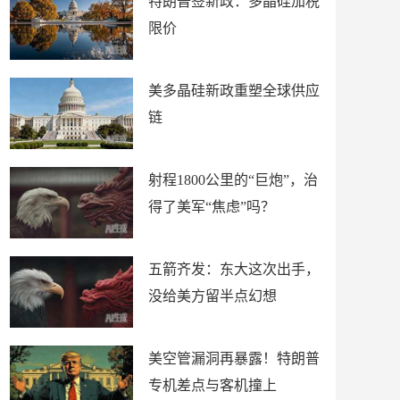
特朗普签新政：多晶硅加税
限价
美多晶硅新政重塑全球供应
链
射程1800公里的“巨炮”，治
得了美军“焦虑”吗？
五箭齐发：东大这次出手，
没给美方留半点幻想
美空管漏洞再暴露！特朗普
专机差点与客机撞上