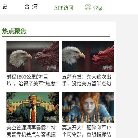
历史
台湾
APP访问
登录
热点聚焦
射程1800公里的“巨
五箭齐发：东大这次出
炮”，治得了美军“焦虑”
手，没给美方留半点幻
吗？
想
美空管漏洞再暴露！特
莫迪开大！砸碎印军17
朗普专机差点与客机撞
个司令部，重组指挥结