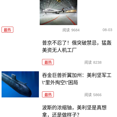
08-03
最热
阅读
9684
普京不忍了！俄突破禁忌，猛轰
美资无人机工厂
最热
阅读
8238
吞金巨兽折翼加州：美利坚军工
\"里外掏空\"困局
最热
阅读
5866
波斯的浓缩铀，美利坚是真想
拿，还是做样子？