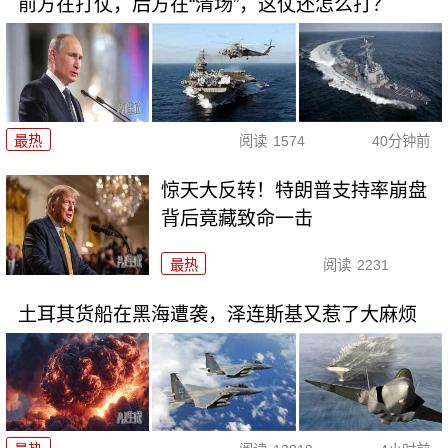
前方在打仗，后方在“清场”，这仗还怎么打？
最热
阅读
1574
40分钟前
惊天大反转！特朗普支持率崩盘
背后竟藏致命一击
最热
阅读
2231
土耳其货船在黑海遭袭，泽连斯基又惹了大麻烦