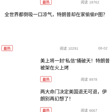
最热
阅读
18762
全世界都倒吸一口凉气，特朗普却在家偷偷P图？
08-02
最热
阅读
10291
美上将一封“私信”捅破天！特朗普
被架在火上烤
最热
阅读
8978
两大命门决定美国退无可退，伊
朗别再幻想了！
最热
阅读
6667