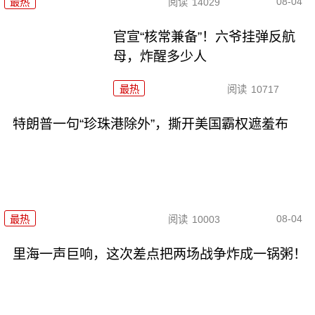
08-04
最热
阅读
14029
官宣“核常兼备”！六爷挂弹反航
母，炸醒多少人
最热
阅读
10717
特朗普一句“珍珠港除外”，撕开美国霸权遮羞布
08-04
最热
阅读
10003
里海一声巨响，这次差点把两场战争炸成一锅粥！