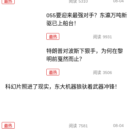
08-04
最热
阅读
5310
055要迎来最强对手？东瀛万吨新
驱已上船台！
最热
阅读
9931
特朗普对波斯下狠手，为何在黎
明前戛然而止？
最热
阅读
3506
科幻片照进了现实，东大机器狼驮着武器冲锋！
08-04
最热
阅读
7581