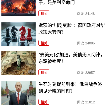
子，是美利坚命门
相关
阅读
24148
默茨的“川剧变脸”：德国政府对华
政策大转向？
相关
阅读
24085
“去美元化”加速，美债无人问津，
东瀛被锁死！
相关
阅读
22957
生死时刻提前到来！俄乌战争终
到见分晓的时刻？
相关
阅读
21812