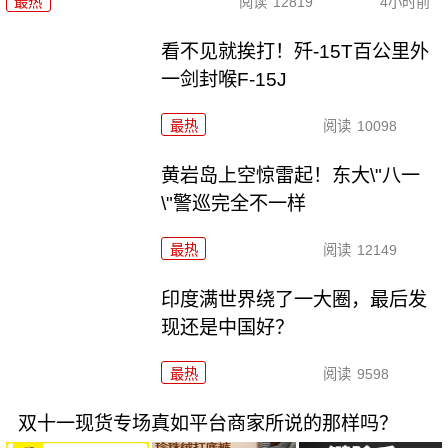
最热
阅读
12819
4小时前
看不见就挨打！歼-15T百公里外
一剑封喉F-15J
最热
阅读
10098
黄岩岛上空惊雷起！东大\"八一
\"警巡完全不一样
最热
阅读
12149
印度满世界绕了一大圈，最后发
现还是中国好？
最热
阅读
9598
双十一现货专场真如平台商家所说的那样吗？