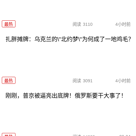
最热
阅读
3110
4小时前
扎胖摊牌：乌克兰的\"北约梦\"为何成了一地鸡毛？
最热
阅读
3091
4小时前
刚刚，普京被逼亮出底牌！俄罗斯要干大事了！