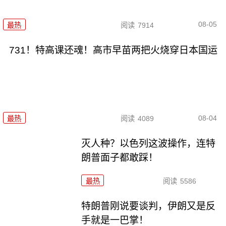
08-05
最热
阅读
7914
731！特高课还魂！高市早苗两把火烧穿日本国运
08-04
最热
阅读
4089
灭人种？以色列这波操作，连特
朗普面子都敢踩！
最热
阅读
5586
特朗普刚说要谈判，伊朗又是反
手就是一巴掌！