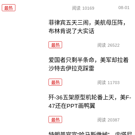
08-01
最热
阅读
10169
菲律宾五天三闹，美航母压阵，
布林肯说了大实话
最热
阅读
26522
爱国者只剩半条命，美军却拉着
沙特去伊拉克踩雷
最热
阅读
11703
歼-36五架原型机轮番上天，美F-
47还在PPT画鸭翼
最热
阅读
20387
特朗普官宣“哈马斯缴械”，内塔尼