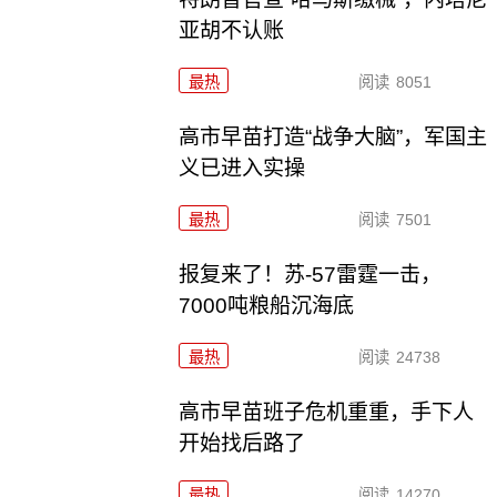
亚胡不认账
最热
阅读
8051
高市早苗打造“战争大脑”，军国主
义已进入实操
最热
阅读
7501
报复来了！苏-57雷霆一击，
7000吨粮船沉海底
最热
阅读
24738
高市早苗班子危机重重，手下人
开始找后路了
最热
阅读
14270