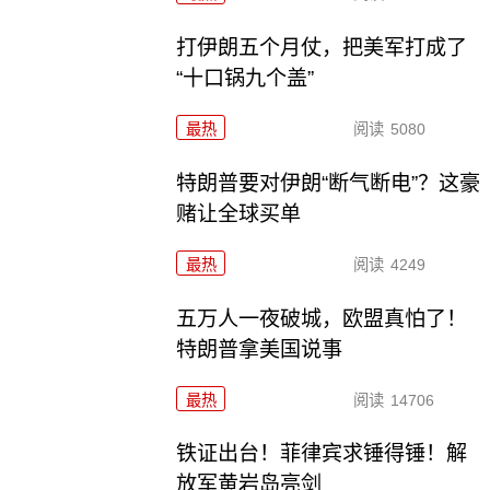
打伊朗五个月仗，把美军打成了
“十口锅九个盖”
最热
阅读
5080
特朗普要对伊朗“断气断电”？这豪
赌让全球买单
最热
阅读
4249
五万人一夜破城，欧盟真怕了！
特朗普拿美国说事
最热
阅读
14706
铁证出台！菲律宾求锤得锤！解
放军黄岩岛亮剑