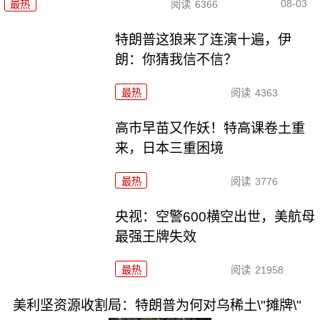
08-03
最热
阅读
6366
特朗普这狼来了连演十遍，伊
朗：你猜我信不信？
最热
阅读
4363
高市早苗又作妖！特高课卷土重
来，日本三重困境
最热
阅读
3776
央视：空警600横空出世，美航母
最强王牌失效
最热
阅读
21958
美利坚资源收割局：特朗普为何对乌稀土\"摊牌\"