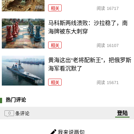
相关
阅读
16717
马科斯两线溃败：沙拉稳了，南
海牌被东大刺穿
相关
阅读
16107
黄海这出“老将配新王”，把俄罗斯
海军看沉默了
相关
阅读
15671
热门评论
登陆
0
条评论
我来说两句