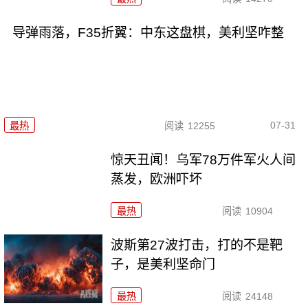
导弹雨落，F35折翼：中东这盘棋，美利坚咋整
07-31
最热
阅读
12255
惊天丑闻！乌军78万件军火人间
蒸发，欧洲吓坏
最热
阅读
10904
波斯第27波打击，打的不是靶
子，是美利坚命门
最热
阅读
24148