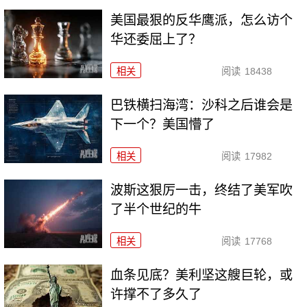
美国最狠的反华鹰派，怎么访个
华还委屈上了？
相关
阅读
18438
巴铁横扫海湾：沙科之后谁会是
下一个？美国懵了
相关
阅读
17982
波斯这狠厉一击，终结了美军吹
了半个世纪的牛
相关
阅读
17768
血条见底？美利坚这艘巨轮，或
许撑不了多久了