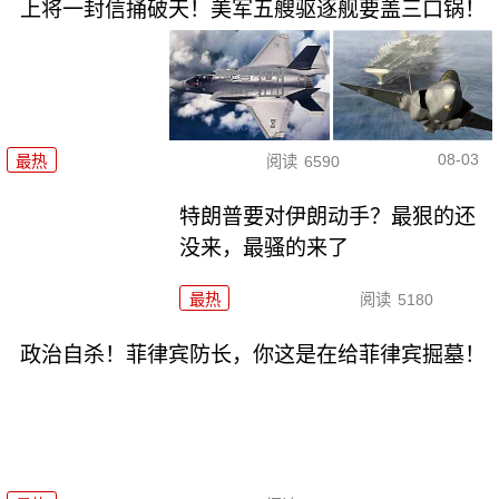
上将一封信捅破天！美军五艘驱逐舰要盖三口锅！
08-03
最热
阅读
6590
特朗普要对伊朗动手？最狠的还
没来，最骚的来了
最热
阅读
5180
政治自杀！菲律宾防长，你这是在给菲律宾掘墓！