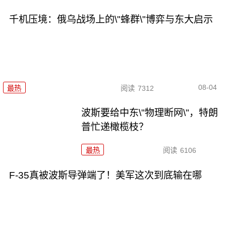
千机压境：俄乌战场上的\"蜂群\"博弈与东大启示
08-04
最热
阅读
7312
波斯要给中东\"物理断网\"，特朗
普忙递橄榄枝？
最热
阅读
6106
F-35真被波斯导弹端了！美军这次到底输在哪