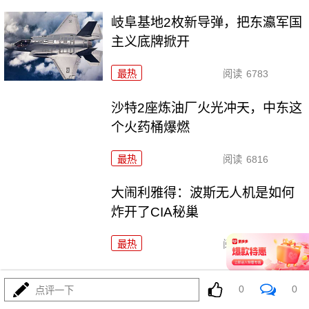
岐阜基地2枚新导弹，把东瀛军国
主义底牌掀开
最热
阅读
6783
沙特2座炼油厂火光冲天，中东这
个火药桶爆燃
最热
阅读
6816
大闹利雅得：波斯无人机是如何
炸开了CIA秘巢
最热
阅读
13533
\"西方担心的事来了\"？俄强硬派劝普京动用核武
0
0
点评一下