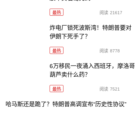
最热
阅读
21617
炸电厂锁死波斯湾！特朗普要对
伊朗下死手了？
最热
阅读
8778
6万移民一夜涌入西班牙，摩洛哥
葫芦卖什么药？
最热
阅读
7521
哈马斯还是跪了？特朗普高调宣布“历史性协议”