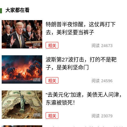
大家都在看
特朗普半夜惊醒，这仗再打下
去，美利坚要当裤子
相关
阅读
24673
波斯第27波打击，打的不是靶
子，是美利坚命门
相关
阅读
24596
“去美元化”加速，美债无人问津，
东瀛被锁死！
相关
阅读
23079