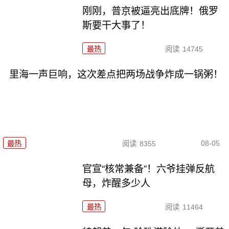
刚刚，普京被逼亮出底牌！俄罗
斯要干大事了！
最热
阅读
14745
里海一声巨响，这次差点把两场战争炸成一锅粥！
08-05
最热
阅读
8355
官宣“核常兼备”！六爷挂弹反航
母，炸醒多少人
最热
阅读
11464