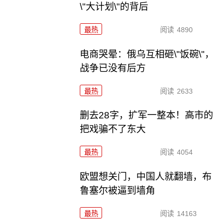
\"大计划\"的背后
最热
阅读
4890
电商哭晕：俄乌互相砸\"饭碗\"，
战争已没有后方
最热
阅读
2633
删去28字，扩军一整本！高市的
把戏骗不了东大
最热
阅读
4054
欧盟想关门，中国人就翻墙，布
鲁塞尔被逼到墙角
最热
阅读
14163