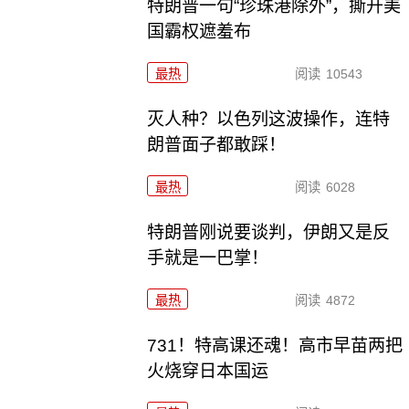
特朗普一句“珍珠港除外”，撕开美
国霸权遮羞布
最热
阅读
10543
灭人种？以色列这波操作，连特
朗普面子都敢踩！
最热
阅读
6028
特朗普刚说要谈判，伊朗又是反
手就是一巴掌！
最热
阅读
4872
731！特高课还魂！高市早苗两把
火烧穿日本国运