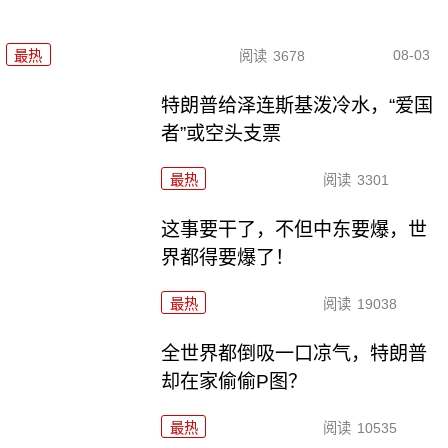
08-03
最热
阅读
3678
特朗普给泽连斯基泼冷水，“爱国
者”或空头支票
最热
阅读
3301
这事要干了，不但中东要爆，世
界都得要爆了！
最热
阅读
19038
全世界都倒吸一口凉气，特朗普
却在家偷偷P图？
最热
阅读
10535