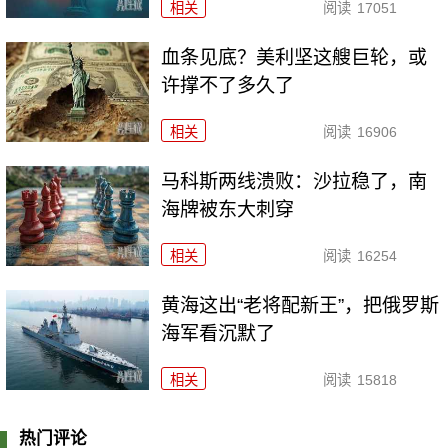
相关
阅读
17051
血条见底？美利坚这艘巨轮，或
许撑不了多久了
相关
阅读
16906
马科斯两线溃败：沙拉稳了，南
海牌被东大刺穿
相关
阅读
16254
黄海这出“老将配新王”，把俄罗斯
海军看沉默了
相关
阅读
15818
热门评论