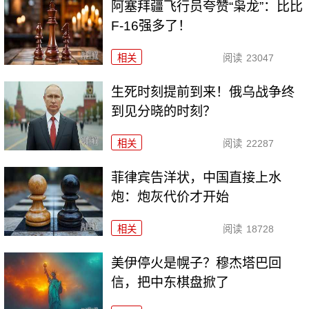
阿塞拜疆飞行员夸赞“枭龙”：比比
F-16强多了！
相关
阅读
23047
生死时刻提前到来！俄乌战争终
到见分晓的时刻？
相关
阅读
22287
菲律宾告洋状，中国直接上水
炮：炮灰代价才开始
相关
阅读
18728
美伊停火是幌子？穆杰塔巴回
信，把中东棋盘掀了