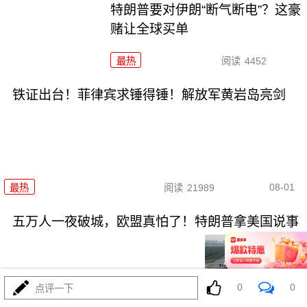
特朗普要对伊朗“断气断电”？这豪
赌让全球买单
最热
阅读
4452
铁证出台！菲律宾求锤得锤！解放军黄岩岛亮剑
08-01
最热
阅读
21989
五万人一夜破城，欧盟真怕了！特朗普拿美国说事
0
0
点评一下