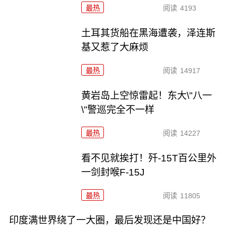
最热
阅读
4193
土耳其货船在黑海遭袭，泽连斯
基又惹了大麻烦
最热
阅读
14917
黄岩岛上空惊雷起！东大\"八一
\"警巡完全不一样
最热
阅读
14227
看不见就挨打！歼-15T百公里外
一剑封喉F-15J
最热
阅读
11805
印度满世界绕了一大圈，最后发现还是中国好？