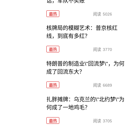
话，军队不买账
最热
阅读
5026
核牌局的模糊艺术：普京核红
线，到底有多红？
最热
阅读
3770
特朗普的制造业\"回流梦\"，为何
成了回流东大？
最热
阅读
6689
扎胖摊牌：乌克兰的\"北约梦\"为
何成了一地鸡毛？
最热
阅读
3705