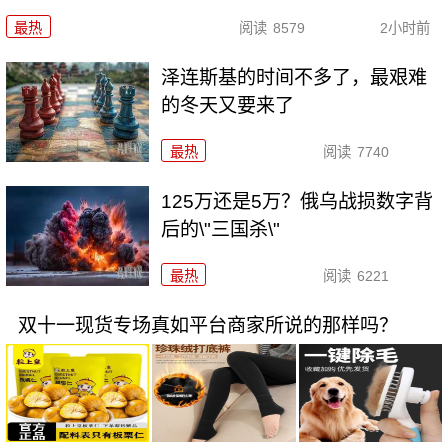
最热
阅读
8579
2小时前
泽连斯基的时间不多了，最艰难
的冬天又要来了
最热
阅读
7740
125万还是5万？俄乌战损数字背
后的\"三国杀\"
最热
阅读
6221
双十一现货专场真如平台商家所说的那样吗？