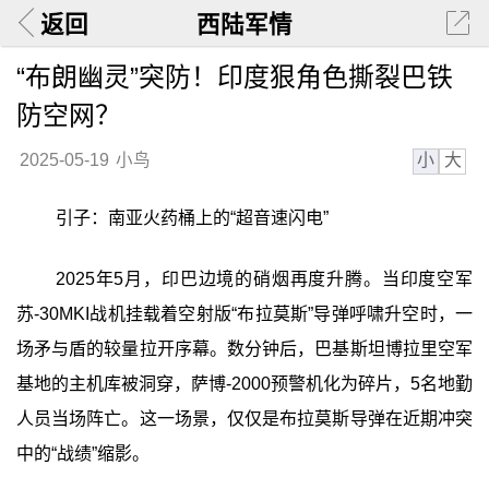
返回
西陆军情
“布朗幽灵”突防！印度狠角色撕裂巴铁
防空网？
小
大
2025-05-19
小鸟
引子：南亚火药桶上的“超音速闪电”
2025年5月，印巴边境的硝烟再度升腾。当印度空军
苏-30MKI战机挂载着空射版“布拉莫斯”导弹呼啸升空时，一
场矛与盾的较量拉开序幕。数分钟后，巴基斯坦博拉里空军
基地的主机库被洞穿，萨博-2000预警机化为碎片，5名地勤
人员当场阵亡。这一场景，仅仅是布拉莫斯导弹在近期冲突
中的“战绩”缩影。