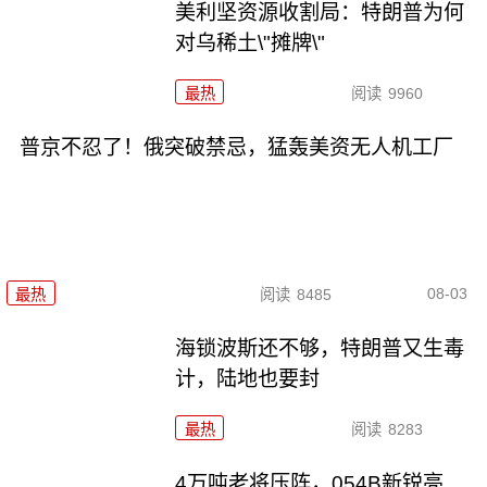
美利坚资源收割局：特朗普为何
对乌稀土\"摊牌\"
最热
阅读
9960
普京不忍了！俄突破禁忌，猛轰美资无人机工厂
08-03
最热
阅读
8485
海锁波斯还不够，特朗普又生毒
计，陆地也要封
最热
阅读
8283
4万吨老将压阵，054B新锐亮