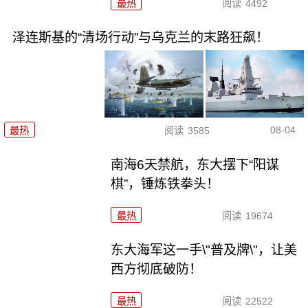
最热
阅读
4492
泽连斯基的“清场行动”与乌克兰的末路狂飙！
08-04
最热
阅读
3585
南海6天禁航，东大摆下“阳谋
棋”，锤炼铁拳头！
最热
阅读
19674
东大海军这一手\"普及牌\"，让美
西方彻底破防！
最热
阅读
22522