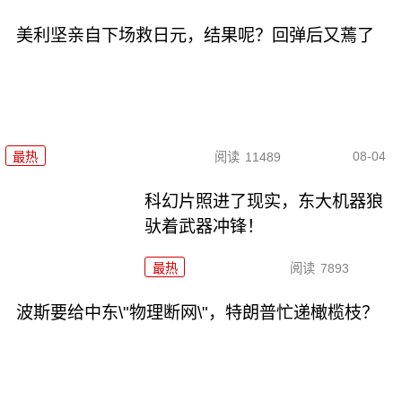
美利坚亲自下场救日元，结果呢？回弹后又蔫了
08-04
最热
阅读
11489
科幻片照进了现实，东大机器狼
驮着武器冲锋！
最热
阅读
7893
波斯要给中东\"物理断网\"，特朗普忙递橄榄枝？