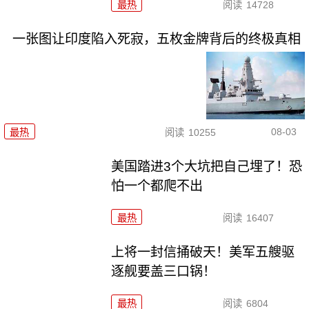
最热
阅读
14728
一张图让印度陷入死寂，五枚金牌背后的终极真相
08-03
最热
阅读
10255
美国踏进3个大坑把自己埋了！恐
怕一个都爬不出
最热
阅读
16407
上将一封信捅破天！美军五艘驱
逐舰要盖三口锅！
最热
阅读
6804