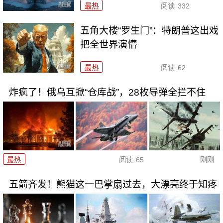
最热
阅读
332
五角大楼“罗生门”：特朗普这出戏
把全世界演懵
最热
阅读
62
炸疯了！俄乌互掀“仓库战”，28枚导弹全拦不住
最热
阅读
65
刚刚
五箭齐发！熊猫这一巴掌扇过去，大漂亮终于知疼