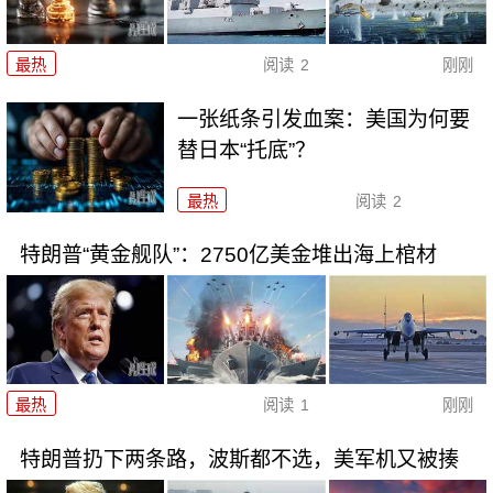
最热
阅读
2
刚刚
一张纸条引发血案：美国为何要
替日本“托底”？
最热
阅读
2
特朗普“黄金舰队”：2750亿美金堆出海上棺材
最热
阅读
1
刚刚
特朗普扔下两条路，波斯都不选，美军机又被揍