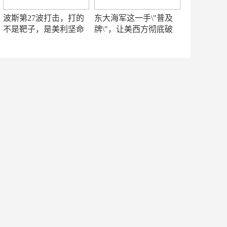
波斯第27波打击，打的
东大海军这一手\"普及
不是靶子，是美利坚命
牌\"，让美西方彻底破
门
防！