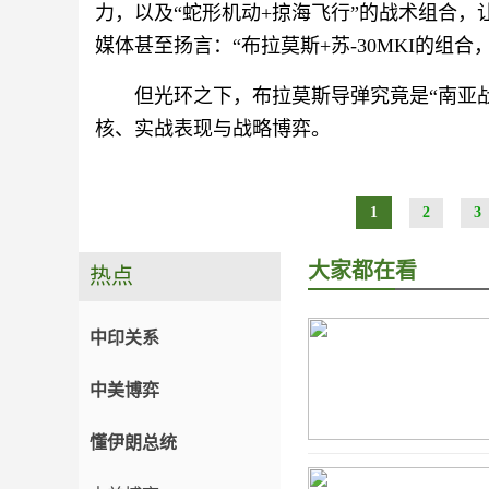
力，以及“蛇形机动+掠海飞行”的战术组合，让
媒体甚至扬言：“布拉莫斯+苏-30MKI的组
但光环之下，布拉莫斯导弹究竟是“南亚战
核、实战表现与战略博弈。
1
2
3
大家都在看
热点
中印关系
中美博弈
懂伊朗总统