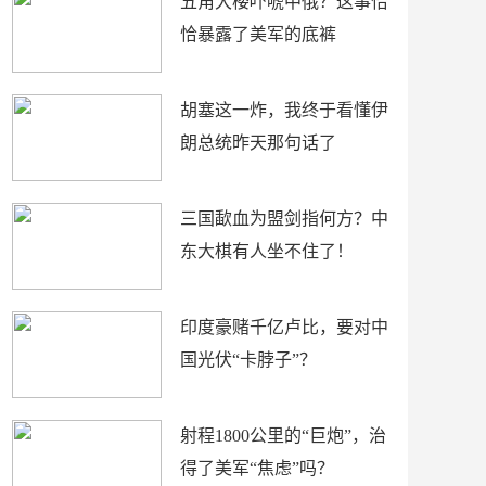
五角大楼吓唬中俄？这事恰
恰暴露了美军的底裤
胡塞这一炸，我终于看懂伊
朗总统昨天那句话了
三国歃血为盟剑指何方？中
东大棋有人坐不住了！
印度豪赌千亿卢比，要对中
国光伏“卡脖子”？
射程1800公里的“巨炮”，治
得了美军“焦虑”吗？