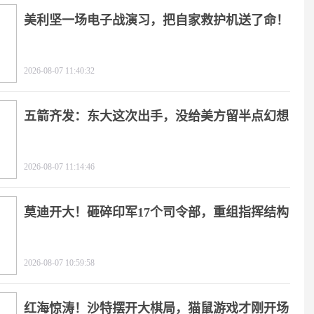
美利坚一场电子战演习，把自家救护机送了命！
2026-08-07 11:40:32
五箭齐发：东大这次出手，没给美方留半点幻想
2026-08-07 11:14:46
莫迪开大！砸碎印军17个司令部，重组指挥结构
2026-08-07 10:59:58
红海惊涛！沙特摆开大棋局，猫鼠游戏才刚开场