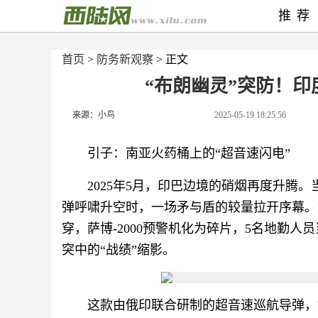
推荐
首页
>
防务新观察
> 正文
“布朗幽灵”突防！
来源：小鸟
2025-05-19 18:25:56
引子：南亚火药桶上的“超音速闪电”
2025年5月，印巴边境的硝烟再度升腾。
弹呼啸升空时，一场矛与盾的较量拉开序幕。
穿，萨博-2000预警机化为碎片，5名地勤
突中的“战绩”缩影。
这款由俄印联合研制的超音速巡航导弹，凭