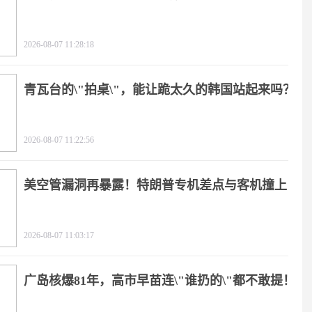
2026-08-07 11:28:18
青瓦台的\"拍桌\"，能让跪太久的韩国站起来吗？
2026-08-07 11:22:56
美空管漏洞再暴露！特朗普专机差点与客机撞上
2026-08-07 11:03:17
广岛核爆81年，高市早苗连\"谁扔的\"都不敢提！