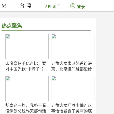
历史
台湾
APP访问
登录
热点聚焦
印度豪赌千亿卢比，要
五角大楼鹰派翘首盼进
对中国光伏“卡脖子”？
京，北京连门缝都没给
留
胡塞这一炸，我终于看
五角大楼吓唬中俄？这
懂伊朗总统昨天那句话
事恰恰暴露了美军的底