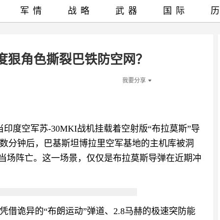
军情
战略
武器
国际
印度狠角色撕裂巴铁防空网？
我要分享
当印度空军苏-30MKI战机挂载着空射版“布拉莫斯”导
数分钟后，巴基斯坦博拉里空军基地的主机库被洞
人员当场阵亡。这一场景，仅仅是布拉莫斯导弹在近期冲
借诡异的“布朗运动”弹道、2.8马赫的极速突防能