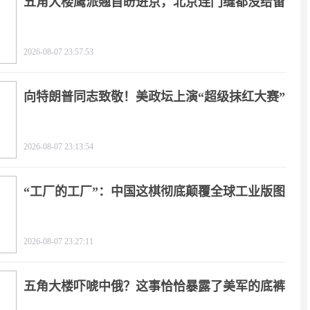
五角大楼鹰派翘首盼进京，北京连门缝都没给留
2026-08-07 23:57:53
向特朗普同志致敬！美政坛上演“超级抹红大赛”
2026-08-07 23:13:54
“工厂的工厂”：中国这棋彻底颠覆全球工业版图
2026-08-07 23:27:11
五角大楼吓唬中俄？这事恰恰暴露了美军的底裤