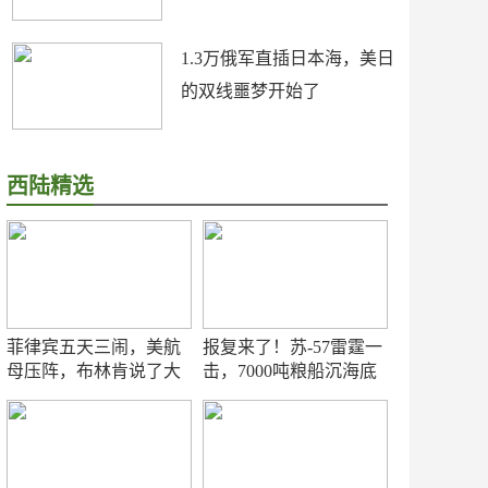
1.3万俄军直插日本海，美日
的双线噩梦开始了
西陆精选
菲律宾五天三闹，美航
报复来了！苏-57雷霆一
母压阵，布林肯说了大
击，7000吨粮船沉海底
实话