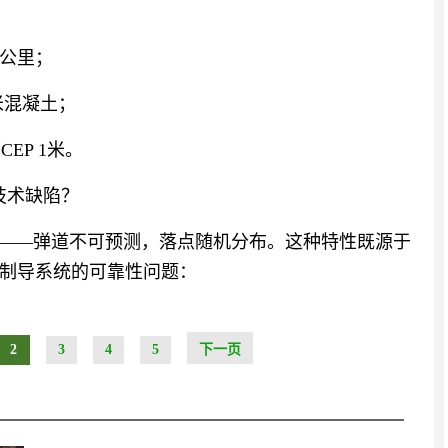
0公里；
米混凝土；
EP 1米。
是技术缺陷？
”——弹道不可预测，落点随机分布。这种特性既源于
制导系统的可靠性问题：
2
3
4
5
下一页