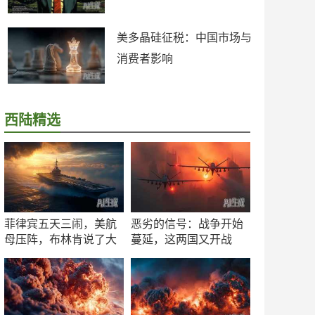
美多晶硅征税：中国市场与
消费者影响
西陆精选
菲律宾五天三闹，美航
恶劣的信号：战争开始
母压阵，布林肯说了大
蔓延，这两国又开战
实话
了！