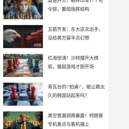
莫迪开大！砸碎印军17个司
令部，重组指挥结构
五箭齐发：东大这次出手，
没给美方留半点幻想
红海惊涛！沙特摆开大棋
局，猫鼠游戏才刚开场
青瓦台的\"拍桌\"，能让跪太
久的韩国站起来吗？
美空管漏洞再暴露！特朗普
专机差点与客机撞上