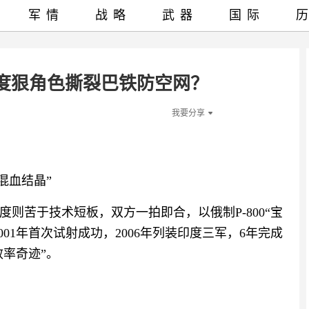
军情
战略
武器
国际
印度狠角色撕裂巴铁防空网？
我要分享
“混血结晶”
度则苦于技术短板，双方一拍即合，以俄制P-800“宝
001年首次试射成功，2006年列装印度三军，6年完成
效率奇迹”。