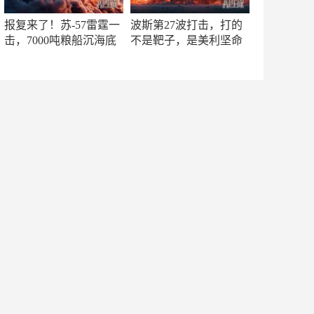
报复来了！苏-57雷霆一
波斯第27波打击，打的
击，7000吨粮船沉海底
不是靶子，是美利坚命
门