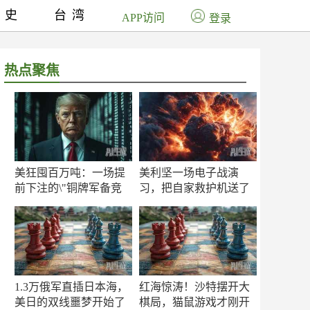
历史
台湾
APP访问
登录
热点聚焦
美狂囤百万吨：一场提
美利坚一场电子战演
前下注的\"铜牌军备竞
习，把自家救护机送了
赛\"
命！
1.3万俄军直插日本海，
红海惊涛！沙特摆开大
美日的双线噩梦开始了
棋局，猫鼠游戏才刚开