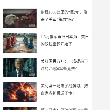
场
射程1800公里的“巨炮”，治
得了美军“焦虑”吗？
1.3万俄军直插日本海，美日
的双线噩梦开始了
美狂囤百万吨：一场提前下
注的\"铜牌军备竞赛\"
美利坚一场电子战演习，把
自家救护机送了命！