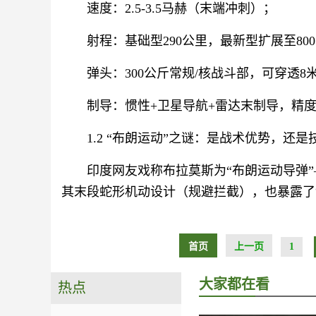
速度：2.5-3.5马赫（末端冲刺）；
射程：基础型290公里，最新型扩展至80
弹头：300公斤常规/核战斗部，可穿透8
制导：惯性+卫星导航+雷达末制导，精度C
1.2 “布朗运动”之谜：是战术优势，还
印度网友戏称布拉莫斯为“布朗运动导弹
其末段蛇形机动设计（规避拦截），也暴露了
首页
上一页
1
大家都在看
热点