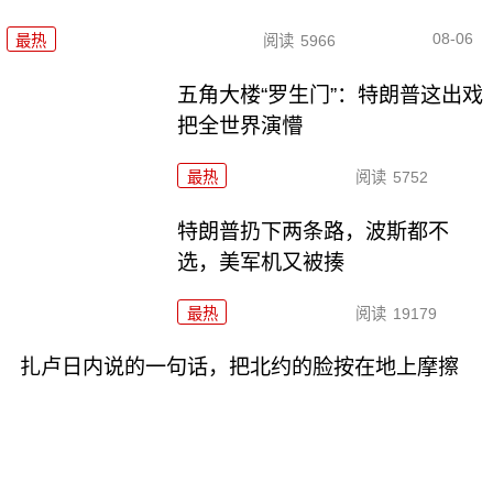
08-06
最热
阅读
5966
五角大楼“罗生门”：特朗普这出戏
把全世界演懵
最热
阅读
5752
特朗普扔下两条路，波斯都不
选，美军机又被揍
最热
阅读
19179
扎卢日内说的一句话，把北约的脸按在地上摩擦