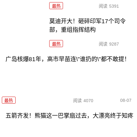
最热
阅读
5391
莫迪开大！砸碎印军17个司令
部，重组指挥结构
最热
阅读
9287
广岛核爆81年，高市早苗连\"谁扔的\"都不敢提！
08-07
最热
阅读
4070
五箭齐发！熊猫这一巴掌扇过去，大漂亮终于知疼