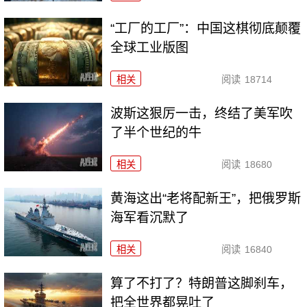
“工厂的工厂”：中国这棋彻底颠覆
全球工业版图
相关
阅读
18714
波斯这狠厉一击，终结了美军吹
了半个世纪的牛
相关
阅读
18680
黄海这出“老将配新王”，把俄罗斯
海军看沉默了
相关
阅读
16840
算了不打了？特朗普这脚刹车，
把全世界都晃吐了