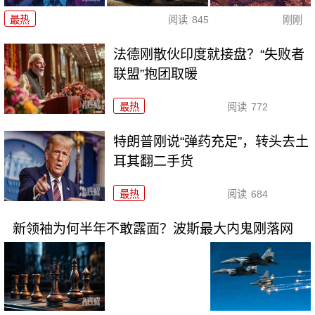
最热
阅读
845
刚刚
法德刚散伙印度就接盘？“失败者
联盟”抱团取暖
最热
阅读
772
特朗普刚说“弹药充足”，转头去土
耳其翻二手货
最热
阅读
684
新领袖为何半年不敢露面？波斯最大内鬼刚落网