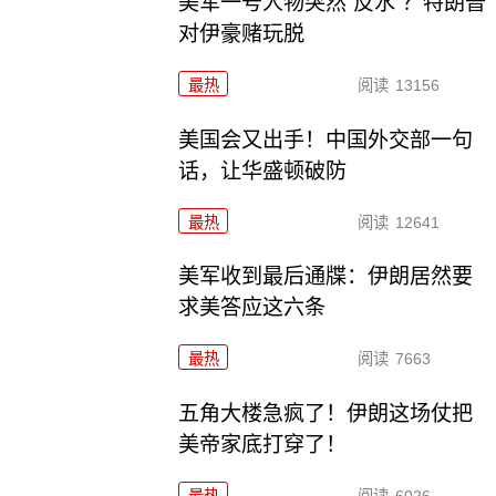
美军一号人物突然“反水”？特朗普
对伊豪赌玩脱
最热
阅读
13156
美国会又出手！中国外交部一句
话，让华盛顿破防
最热
阅读
12641
美军收到最后通牒：伊朗居然要
求美答应这六条
最热
阅读
7663
五角大楼急疯了！伊朗这场仗把
美帝家底打穿了！