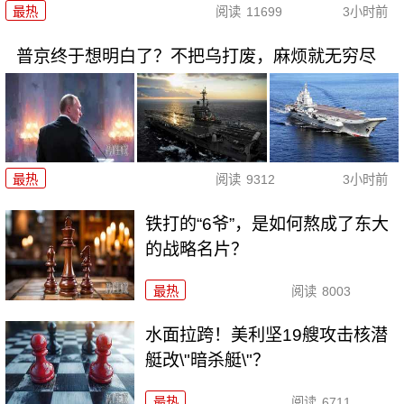
最热
阅读
11699
3小时前
普京终于想明白了？不把乌打废，麻烦就无穷尽
最热
阅读
9312
3小时前
铁打的“6爷”，是如何熬成了东大
的战略名片？
最热
阅读
8003
水面拉跨！美利坚19艘攻击核潜
艇改\"暗杀艇\"？
最热
阅读
6711