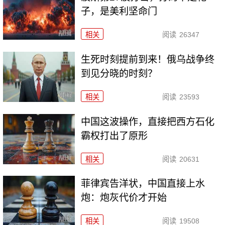
子，是美利坚命门
相关
阅读
26347
生死时刻提前到来！俄乌战争终
到见分晓的时刻？
相关
阅读
23593
中国这波操作，直接把西方石化
霸权打出了原形
相关
阅读
20631
菲律宾告洋状，中国直接上水
炮：炮灰代价才开始
相关
阅读
19508