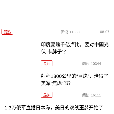
08-07
最热
阅读
11550
印度豪赌千亿卢比，要对中国光
伏“卡脖子”？
最热
阅读
10344
射程1800公里的“巨炮”，治得了
美军“焦虑”吗？
最热
阅读
16111
1.3万俄军直插日本海，美日的双线噩梦开始了