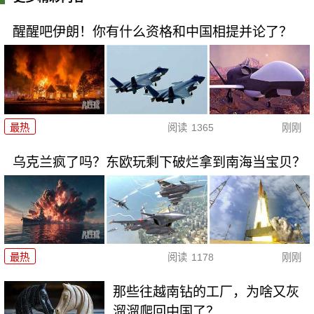
醒醒吧伊朗！你有什么资格和中国相提并论了？
最热
阅读
1365
刚刚
乌克兰疯了吗？东欧玩剩下破烂拿到南海当宝贝？
最热
阅读
1178
刚刚
那些往越南钻的工厂，为啥又灰
溜溜爬回中国了？