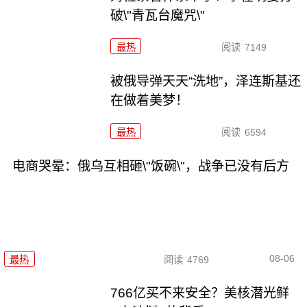
破\"青瓦台魔咒\"
最热
阅读
7149
被俄导弹天天“洗地”，泽连斯基还
在做着美梦！
最热
阅读
6594
电商哭晕：俄乌互相砸\"饭碗\"，战争已没有后方
08-06
最热
阅读
4769
766亿买不来安全？美核潜光鲜