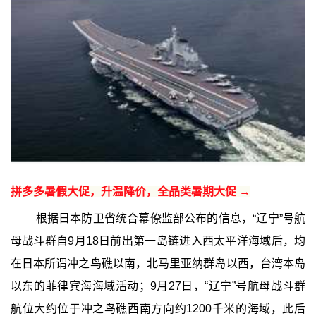
拼多多暑假大促，升温降价，全品类暑期大促 →
根据日本防卫省统合幕僚监部公布的信息，“辽宁”号航
母战斗群自9月18日前出第一岛链进入西太平洋海域后，均
在日本所谓冲之鸟礁以南，北马里亚纳群岛以西，台湾本岛
以东的菲律宾海海域活动；9月27日，“辽宁”号航母战斗群
航位大约位于冲之鸟礁西南方向约1200千米的海域，此后