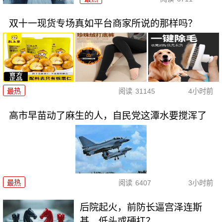
双十一现货专场真如平台商家所说的那样吗？
最热
阅读
31145
4小时前
高市早苗动了麻生的人，自民党这潭水要搅浑了
最热
阅读
6407
3小时前
后院起火，前防长逼宫泽连斯
基，低头或硬扛？