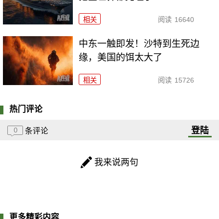
相关
阅读
16640
中东一触即发！沙特到生死边
缘，美国的饵太大了
相关
阅读
15726
热门评论
登陆
0
条评论
我来说两句
更多精彩内容