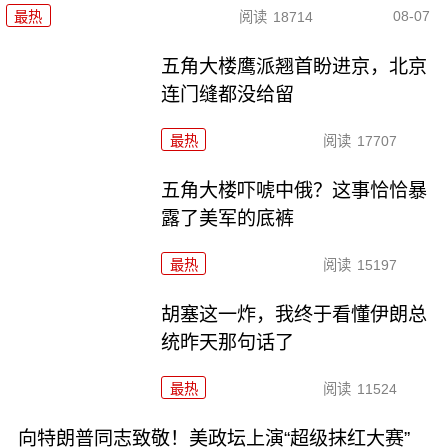
08-07
最热
阅读
18714
五角大楼鹰派翘首盼进京，北京
连门缝都没给留
最热
阅读
17707
五角大楼吓唬中俄？这事恰恰暴
露了美军的底裤
最热
阅读
15197
胡塞这一炸，我终于看懂伊朗总
统昨天那句话了
最热
阅读
11524
向特朗普同志致敬！美政坛上演“超级抹红大赛”