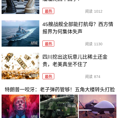
最热
阅读
1012
45艘战舰全部能打航母？西方情
报界为何集体失声
最热
阅读
1130
四川挖出这玩意儿比稀土还金
贵，老美真坐不住了
最热
阅读
874
特朗普一咬牙：老子弹药管够！五角大楼转头打脸