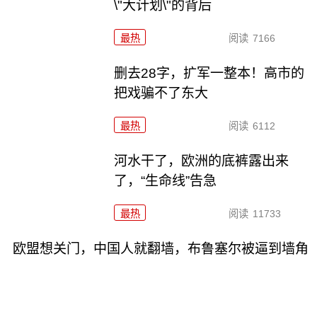
\"大计划\"的背后
最热
阅读
7166
删去28字，扩军一整本！高市的
把戏骗不了东大
最热
阅读
6112
河水干了，欧洲的底裤露出来
了，“生命线”告急
最热
阅读
11733
欧盟想关门，中国人就翻墙，布鲁塞尔被逼到墙角