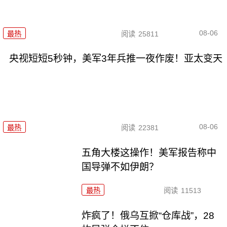
08-06
最热
阅读
25811
央视短短5秒钟，美军3年兵推一夜作废！亚太变天
08-06
最热
阅读
22381
五角大楼这操作！美军报告称中
国导弹不如伊朗？
最热
阅读
11513
炸疯了！俄乌互掀“仓库战”，28