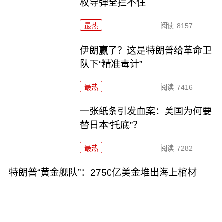
枚导弹全拦不住
最热
阅读
8157
伊朗赢了？这是特朗普给革命卫
队下“精准毒计”
最热
阅读
7416
一张纸条引发血案：美国为何要
替日本“托底”？
最热
阅读
7282
特朗普“黄金舰队”：2750亿美金堆出海上棺材