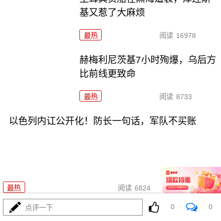
基又惹了大麻烦
最热
阅读
16978
赫梅利尼茨基7小时殉爆，乌后方
比前线更致命
最热
阅读
8733
以色列内讧公开化！防长一句话，军队不买账
08-05
最热
阅读
6824
0
0
点评一下
核牌局的模糊艺术：普京核红