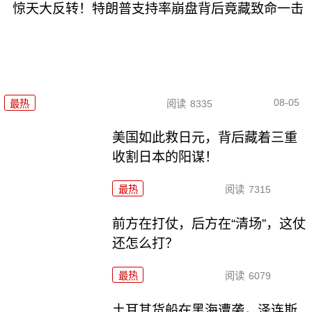
惊天大反转！特朗普支持率崩盘背后竟藏致命一击
08-05
最热
阅读
8335
美国如此救日元，背后藏着三重
收割日本的阳谋！
最热
阅读
7315
前方在打仗，后方在“清场”，这仗
还怎么打？
最热
阅读
6079
土耳其货船在黑海遭袭，泽连斯