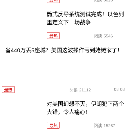
最热
阅读
6026
箭式反导系统测试完成！以色列
重定义下一场战争
最热
阅读
5546
省440万丢5座城？美国这波操作亏到姥姥家了！
08-08
最热
阅读
21112
对美国幻想不灭，伊朗犯下两个
大错，令人痛心！
最热
阅读
15267