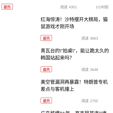
最热
阅读
4301
2小时前
红海惊涛！沙特摆开大棋局，猫
鼠游戏才刚开场
最热
阅读
3863
青瓦台的\"拍桌\"，能让跪太久的
韩国站起来吗？
最热
阅读
3648
美空管漏洞再暴露！特朗普专机
差点与客机撞上
最热
阅读
2755