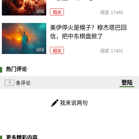
相关
阅读
17465
美伊停火是幌子？穆杰塔巴回
信，把中东棋盘掀了
相关
阅读
17401
热门评论
登陆
0
条评论
我来说两句
更多精彩内容