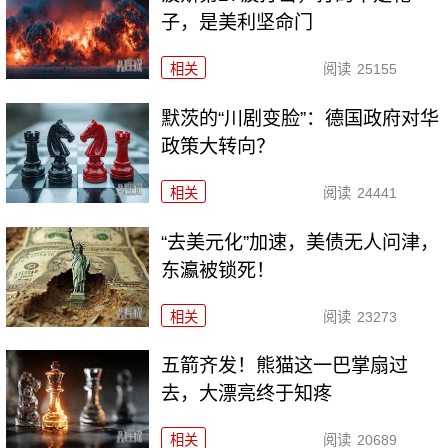
子，是美利坚命门
相关
阅读
25155
默茨的“川剧变脸”：德国政府对华
政策大转向？
相关
阅读
24441
“去美元化”加速，美债无人问津，
东瀛被锁死！
相关
阅读
23273
五箭齐发！熊猫这一巴掌扇过
去，大漂亮终于知疼
相关
阅读
20689