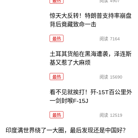
最热
阅读
4907
惊天大反转！特朗普支持率崩盘
背后竟藏致命一击
最热
阅读
7164
土耳其货船在黑海遭袭，泽连斯
基又惹了大麻烦
最热
阅读
15690
看不见就挨打！歼-15T百公里外
一剑封喉F-15J
最热
阅读
12519
印度满世界绕了一大圈，最后发现还是中国好？