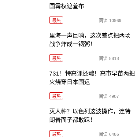
国霸权遮羞布
最热
阅读
10969
里海一声巨响，这次差点把两场
战争炸成一锅粥！
最热
阅读
8818
731！特高课还魂！高市早苗两把
火烧穿日本国运
最热
阅读
4907
灭人种？以色列这波操作，连特
朗普面子都敢踩！
最热
阅读
6486