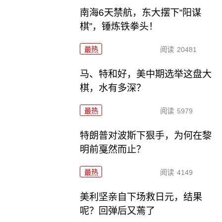
南海6天禁航，东大摆下“阳谋
棋”，锤炼铁拳头！
最热
阅读
20481
马、特和好，美中期选举这盘大
棋，水有多深？
最热
阅读
5979
特朗普对波斯下狠手，为何在黎
明前戛然而止？
最热
阅读
4149
美利坚亲自下场救日元，结果
呢？回弹后又蔫了