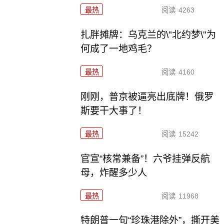
最热
阅读
4263
扎胖摊牌：乌克兰的\"北约梦\"为
何成了一地鸡毛？
最热
阅读
4160
刚刚，普京被逼亮出底牌！俄罗
斯要干大事了！
最热
阅读
15242
官宣“核常兼备”！六爷挂弹反航
母，炸醒多少人
最热
阅读
11968
特朗普一句“珍珠港除外”，撕开美