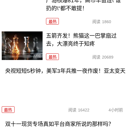
广岛核爆81年，高市早苗连\"谁
扔的\"都不敢提！
最热
阅读
1860
五箭齐发！熊猫这一巴掌扇过
去，大漂亮终于知疼
最热
阅读
20689
央视短短5秒钟，美军3年兵推一夜作废！亚太变天
最热
阅读
16422
4小时前
双十一现货专场真如平台商家所说的那样吗？