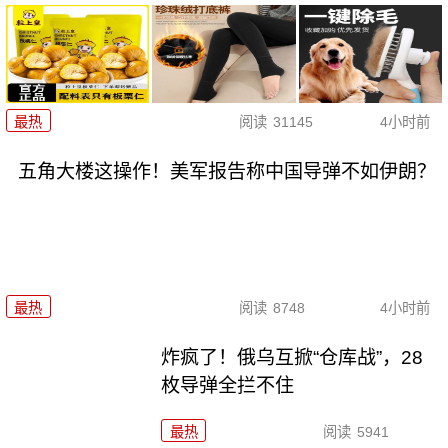
最热
阅读
31145
4小时前
五角大楼这操作！美军报告称中国导弹不如伊朗？
最热
阅读
8748
4小时前
炸疯了！俄乌互掀“仓库战”，28
枚导弹全拦不住
最热
阅读
5941