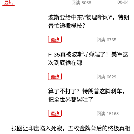
08-04
最热
阅读
8068
波斯要给中东\"物理断网\"，特朗
普忙递橄榄枝？
最热
阅读
6765
F-35真被波斯导弹端了！美军这
次到底输在哪
最热
阅读
6629
算了不打了？特朗普这脚刹车，
把全世界都晃吐了
最热
阅读
15163
一张图让印度陷入死寂，五枚金牌背后的终极真相