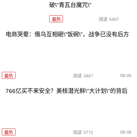
破\"青瓦台魔咒\"
最热
阅读
5407
电商哭晕：俄乌互相砸\"饭碗\"，战争已没有后方
08-06
最热
阅读
3467
766亿买不来安全？美核潜光鲜\"大计划\"的背后
08-06
最热
阅读
5771