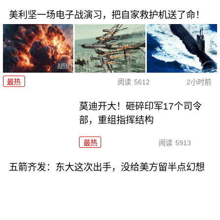
美利坚一场电子战演习，把自家救护机送了命！
最热
阅读
5612
2小时前
莫迪开大！砸碎印军17个司令
部，重组指挥结构
最热
阅读
5913
五箭齐发：东大这次出手，没给美方留半点幻想