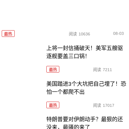
08-03
最热
阅读
10636
上将一封信捅破天！美军五艘驱
逐舰要盖三口锅！
最热
阅读
7211
美国踏进3个大坑把自己埋了！恐
怕一个都爬不出
最热
阅读
17017
特朗普要对伊朗动手？最狠的还
没来，最骚的来了