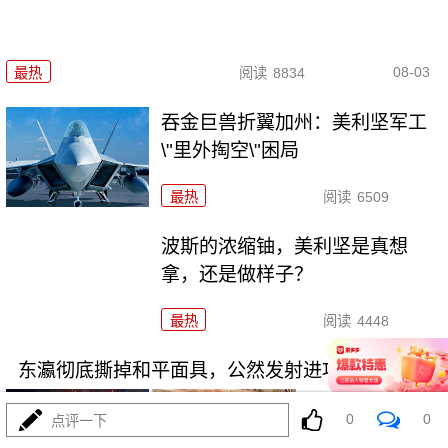
08-03
最热
阅读
8834
吞金巨兽折翼加州：美利坚军工
\"里外掏空\"困局
最热
阅读
6509
波斯的浓缩铀，美利坚是真想
拿，还是做样子？
最热
阅读
4448
东瀛彻底撕掉和平面具，公然发射进攻性武器！
0
0
点评一下