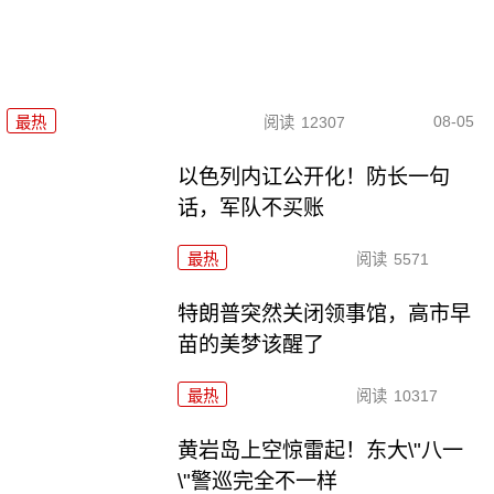
08-05
最热
阅读
12307
以色列内讧公开化！防长一句
话，军队不买账
最热
阅读
5571
特朗普突然关闭领事馆，高市早
苗的美梦该醒了
最热
阅读
10317
黄岩岛上空惊雷起！东大\"八一
\"警巡完全不一样