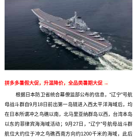
拼多多暑假大促，升温降价，全品类暑期大促 →
根据日本防卫省统合幕僚监部公布的信息，“辽宁”号航
母战斗群自9月18日前出第一岛链进入西太平洋海域后，均
在日本所谓冲之鸟礁以南，北马里亚纳群岛以西，台湾本岛
以东的菲律宾海海域活动；9月27日，“辽宁”号航母战斗群
航位大约位于冲之鸟礁西南方向约1200千米的海域，此后