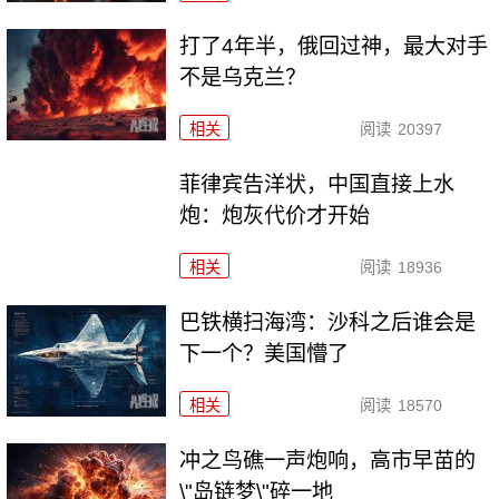
打了4年半，俄回过神，最大对手
不是乌克兰？
相关
阅读
20397
菲律宾告洋状，中国直接上水
炮：炮灰代价才开始
相关
阅读
18936
巴铁横扫海湾：沙科之后谁会是
下一个？美国懵了
相关
阅读
18570
冲之鸟礁一声炮响，高市早苗的
\"岛链梦\"碎一地