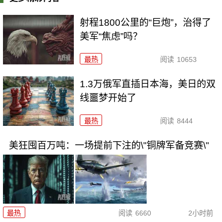
射程1800公里的“巨炮”，治得了
美军“焦虑”吗？
最热
阅读
10653
1.3万俄军直插日本海，美日的双
线噩梦开始了
最热
阅读
8444
美狂囤百万吨：一场提前下注的\"铜牌军备竞赛\"
最热
阅读
6660
2小时前