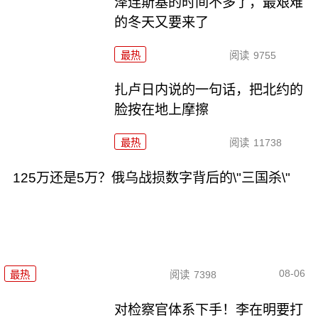
泽连斯基的时间不多了，最艰难
的冬天又要来了
最热
阅读
9755
扎卢日内说的一句话，把北约的
脸按在地上摩擦
最热
阅读
11738
125万还是5万？俄乌战损数字背后的\"三国杀\"
08-06
最热
阅读
7398
对检察官体系下手！李在明要打