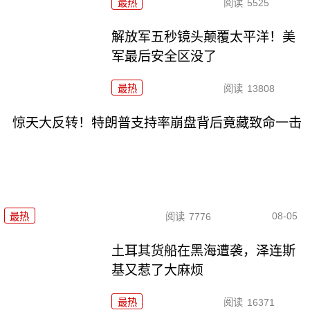
最热
阅读
5525
解放军五秒镜头颠覆太平洋！美
军最后安全区没了
最热
阅读
13808
惊天大反转！特朗普支持率崩盘背后竟藏致命一击
08-05
最热
阅读
7776
土耳其货船在黑海遭袭，泽连斯
基又惹了大麻烦
最热
阅读
16371