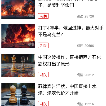
子，是美利坚命门
相关
阅读
25726
打了4年半，俄回过神，最大对手
不是乌克兰？
相关
阅读
20696
中国这波操作，直接把西方石化
霸权打出了原形
相关
阅读
20312
菲律宾告洋状，中国直接上水
炮：炮灰代价才开始
相关
阅读
19216