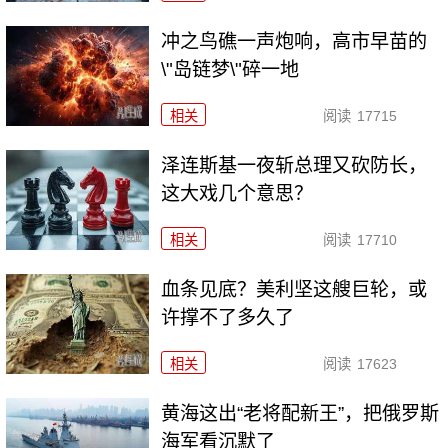
冲之鸟礁一声炮响，高市早苗的
\"岛链梦\"碎一地
相关
阅读
17715
泽连斯基一夜斩总理又砍防长，
这大戏几个意思？
相关
阅读
17710
血条见底？美利坚这艘巨轮，或
许撑不了多久了
相关
阅读
17623
黄海这出“老将配新王”，把俄罗斯
海军看沉默了