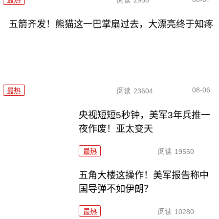
最热
阅读
2958
五箭齐发！熊猫这一巴掌扇过去，大漂亮终于知疼
08-06
最热
阅读
23604
央视短短5秒钟，美军3年兵推一
夜作废！亚太变天
最热
阅读
19550
五角大楼这操作！美军报告称中
国导弹不如伊朗？
最热
阅读
10280