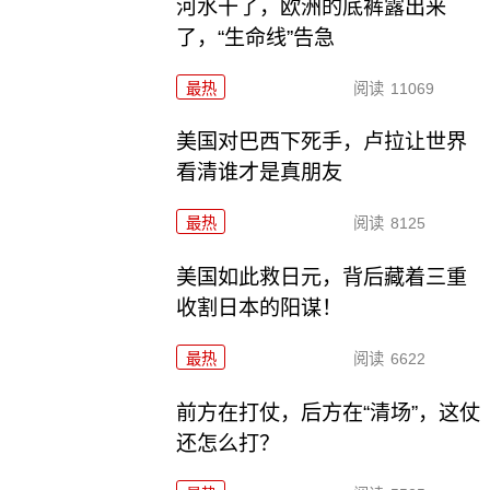
河水干了，欧洲的底裤露出来
了，“生命线”告急
最热
阅读
11069
美国对巴西下死手，卢拉让世界
看清谁才是真朋友
最热
阅读
8125
美国如此救日元，背后藏着三重
收割日本的阳谋！
最热
阅读
6622
前方在打仗，后方在“清场”，这仗
还怎么打？