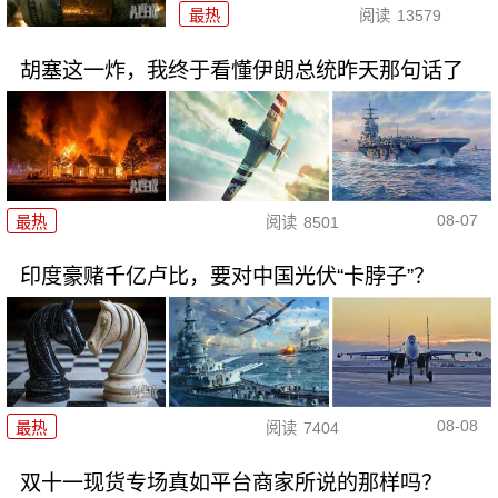
最热
阅读
13579
胡塞这一炸，我终于看懂伊朗总统昨天那句话了
08-07
最热
阅读
8501
印度豪赌千亿卢比，要对中国光伏“卡脖子”？
08-08
最热
阅读
7404
双十一现货专场真如平台商家所说的那样吗？