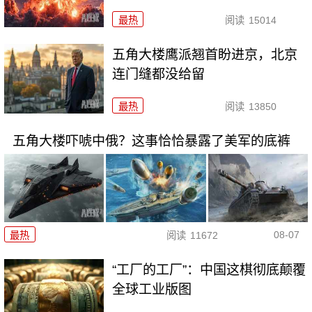
最热
阅读
15014
五角大楼鹰派翘首盼进京，北京
连门缝都没给留
最热
阅读
13850
五角大楼吓唬中俄？这事恰恰暴露了美军的底裤
08-07
最热
阅读
11672
“工厂的工厂”：中国这棋彻底颠覆
全球工业版图