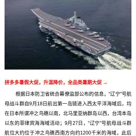
拼多多暑假大促，升温降价，全品类暑期大促 →
根据日本防卫省统合幕僚监部公布的信息，“辽宁”号航
母战斗群自9月18日前出第一岛链进入西太平洋海域后，均
在日本所谓冲之鸟礁以南，北马里亚纳群岛以西，台湾本岛
以东的菲律宾海海域活动；9月27日，“辽宁”号航母战斗群
航位大约位于冲之鸟礁西南方向约1200千米的海域，此后