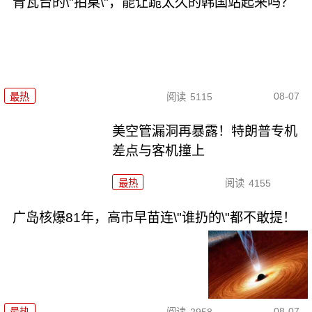
青瓦台的\"拍桌\"，能让跪太久的韩国站起来吗？
08-07
最热
阅读
5115
美空管漏洞再暴露！特朗普专机
差点与客机撞上
最热
阅读
4155
广岛核爆81年，高市早苗连\"谁扔的\"都不敢提！
08-07