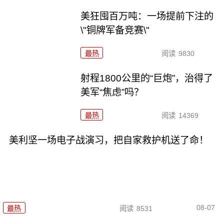
美狂囤百万吨：一场提前下注的
\"铜牌军备竞赛\"
最热
阅读
9830
射程1800公里的“巨炮”，治得了
美军“焦虑”吗？
最热
阅读
14369
美利坚一场电子战演习，把自家救护机送了命！
08-07
最热
阅读
8531