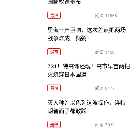
国霸权遮羞布
最热
阅读
11568
里海一声巨响，这次差点把两场
战争炸成一锅粥！
最热
阅读
9450
731！特高课还魂！高市早苗两把
火烧穿日本国运
最热
阅读
5477
灭人种？以色列这波操作，连特
朗普面子都敢踩！
最热
阅读
7033