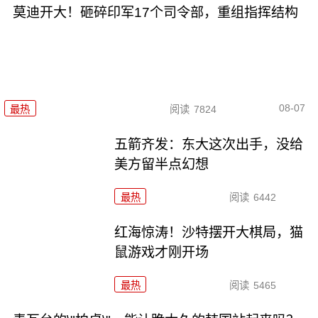
莫迪开大！砸碎印军17个司令部，重组指挥结构
08-07
最热
阅读
7824
五箭齐发：东大这次出手，没给
美方留半点幻想
最热
阅读
6442
红海惊涛！沙特摆开大棋局，猫
鼠游戏才刚开场
最热
阅读
5465