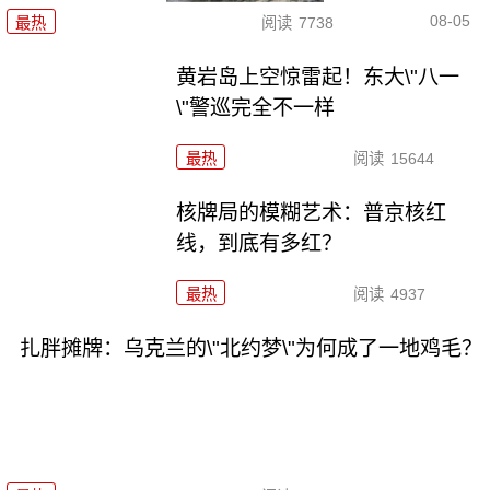
08-05
最热
阅读
7738
黄岩岛上空惊雷起！东大\"八一
\"警巡完全不一样
最热
阅读
15644
核牌局的模糊艺术：普京核红
线，到底有多红？
最热
阅读
4937
扎胖摊牌：乌克兰的\"北约梦\"为何成了一地鸡毛？