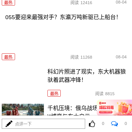
08-04
最热
阅读
12416
055要迎来最强对手？东瀛万吨新驱已上船台！
08-04
最热
阅读
11268
科幻片照进了现实，东大机器狼
驮着武器冲锋！
最热
阅读
8815
千机压境：俄乌战场上的\"蜂群
\"博弈与东大启示
0
0
点评一下
最热
阅读
8630