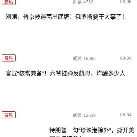
08-05
最热
阅读
4762
刚刚，普京被逼亮出底牌！俄罗斯要干大事了！
08-04
最热
阅读
15868
官宣“核常兼备”！六爷挂弹反航母，炸醒多少人
08-04
最热
阅读
12629
特朗普一句“珍珠港除外”，撕开美