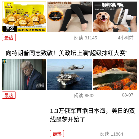
最热
阅读
31145
4小时前
向特朗普同志致敬！美政坛上演“超级抹红大赛”
08-07
最热
阅读
8532
1.3万俄军直插日本海，美日的双
线噩梦开始了
最热
阅读
11864