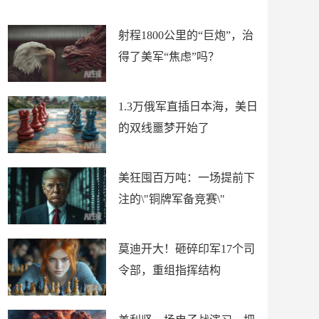
场
射程1800公里的“巨炮”，治
得了美军“焦虑”吗？
1.3万俄军直插日本海，美日
的双线噩梦开始了
美狂囤百万吨：一场提前下
注的\"铜牌军备竞赛\"
莫迪开大！砸碎印军17个司
令部，重组指挥结构