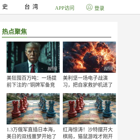
历史
台湾
APP访问
登录
热点聚焦
美狂囤百万吨：一场提
美利坚一场电子战演
前下注的\"铜牌军备竞
习，把自家救护机送了
赛\"
命！
1.3万俄军直插日本海，
红海惊涛！沙特摆开大
美日的双线噩梦开始了
棋局，猫鼠游戏才刚开