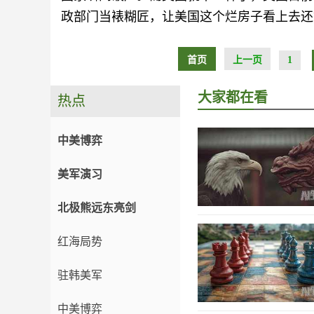
政部门当裱糊匠，让美国这个烂房子看上去还
首页
上一页
1
大家都在看
热点
中美博弈
美军演习
北极熊远东亮剑
红海局势
驻韩美军
中美博弈