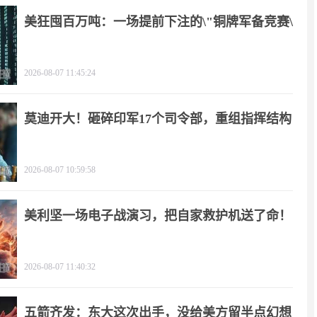
美狂囤百万吨：一场提前下注的\"铜牌军备竞赛\"
2026-08-07 11:45:24
莫迪开大！砸碎印军17个司令部，重组指挥结构
2026-08-07 10:59:58
美利坚一场电子战演习，把自家救护机送了命！
2026-08-07 11:40:32
五箭齐发：东大这次出手，没给美方留半点幻想