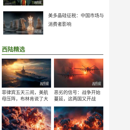
美多晶硅征税：中国市场与
消费者影响
西陆精选
菲律宾五天三闹，美航
恶劣的信号：战争开始
母压阵，布林肯说了大
蔓延，这两国又开战
实话
了！