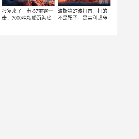
报复来了！苏-57雷霆一
波斯第27波打击，打的
击，7000吨粮船沉海底
不是靶子，是美利坚命
门