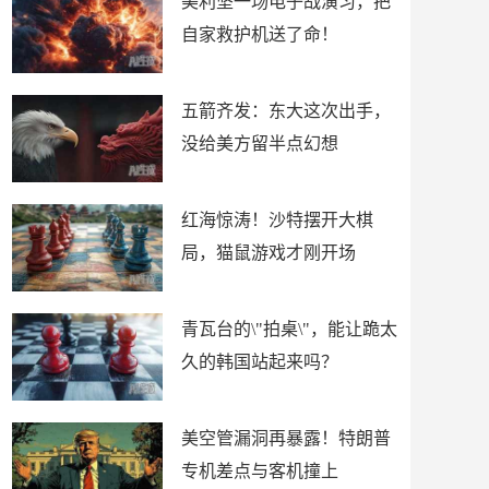
美利坚一场电子战演习，把
自家救护机送了命！
五箭齐发：东大这次出手，
没给美方留半点幻想
红海惊涛！沙特摆开大棋
局，猫鼠游戏才刚开场
青瓦台的\"拍桌\"，能让跪太
久的韩国站起来吗？
美空管漏洞再暴露！特朗普
专机差点与客机撞上