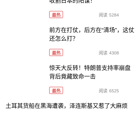
收割日本的阳谋！
最热
阅读
5284
前方在打仗，后方在“清场”，这仗
还怎么打？
最热
阅读
4308
惊天大反转！特朗普支持率崩盘
背后竟藏致命一击
最热
阅读
6525
土耳其货船在黑海遭袭，泽连斯基又惹了大麻烦