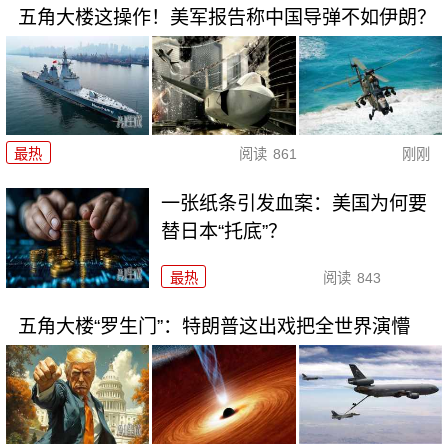
五角大楼这操作！美军报告称中国导弹不如伊朗？
最热
阅读
861
刚刚
一张纸条引发血案：美国为何要
替日本“托底”？
最热
阅读
843
五角大楼“罗生门”：特朗普这出戏把全世界演懵