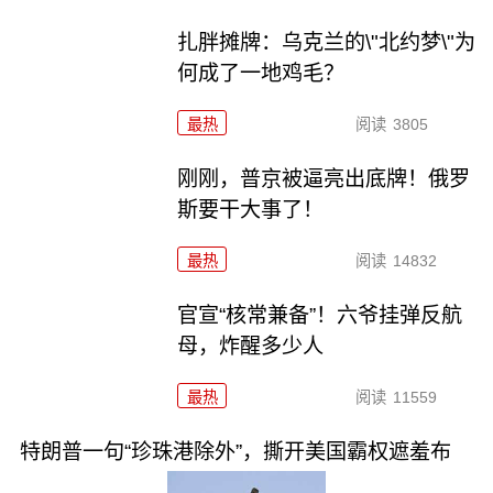
扎胖摊牌：乌克兰的\"北约梦\"为
何成了一地鸡毛？
最热
阅读
3805
刚刚，普京被逼亮出底牌！俄罗
斯要干大事了！
最热
阅读
14832
官宣“核常兼备”！六爷挂弹反航
母，炸醒多少人
最热
阅读
11559
特朗普一句“珍珠港除外”，撕开美国霸权遮羞布