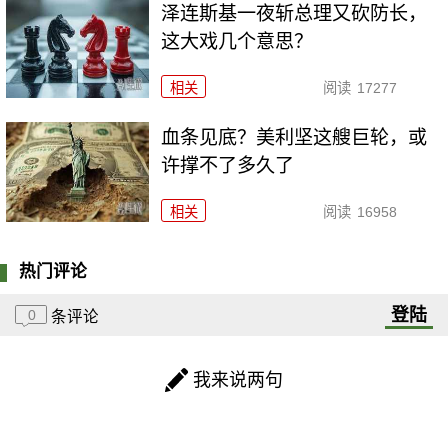
泽连斯基一夜斩总理又砍防长，
这大戏几个意思？
相关
阅读
17277
血条见底？美利坚这艘巨轮，或
许撑不了多久了
相关
阅读
16958
热门评论
登陆
0
条评论
我来说两句