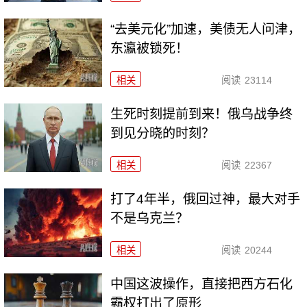
“去美元化”加速，美债无人问津，
东瀛被锁死！
相关
阅读
23114
生死时刻提前到来！俄乌战争终
到见分晓的时刻？
相关
阅读
22367
打了4年半，俄回过神，最大对手
不是乌克兰？
相关
阅读
20244
中国这波操作，直接把西方石化
霸权打出了原形