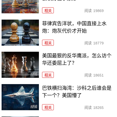
相关
阅读
19869
菲律宾告洋状，中国直接上水
炮：炮灰代价才开始
相关
阅读
18779
美国最狠的反华鹰派，怎么访个
华还委屈上了？
相关
阅读
18651
巴铁横扫海湾：沙科之后谁会是
下一个？美国懵了
相关
阅读
18265