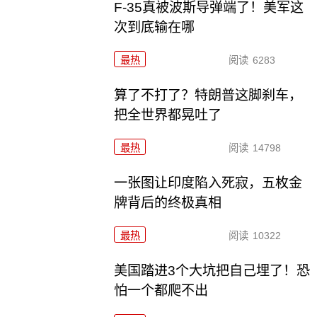
F-35真被波斯导弹端了！美军这
次到底输在哪
最热
阅读
6283
算了不打了？特朗普这脚刹车，
把全世界都晃吐了
最热
阅读
14798
一张图让印度陷入死寂，五枚金
牌背后的终极真相
最热
阅读
10322
美国踏进3个大坑把自己埋了！恐
怕一个都爬不出