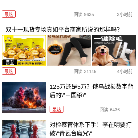
最热
阅读
9635
3小时前
双十一现货专场真如平台商家所说的那样吗？
最热
阅读
31145
4小时前
125万还是5万？俄乌战损数字背
后的\"三国杀\"
最热
阅读
6436
对检察官体系下手！李在明要打
破\"青瓦台魔咒\"