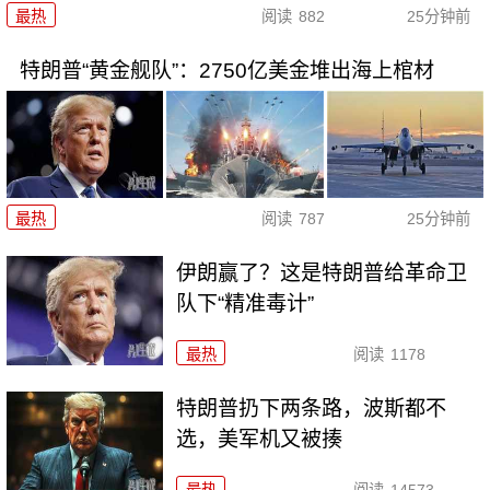
最热
阅读
882
25分钟前
特朗普“黄金舰队”：2750亿美金堆出海上棺材
最热
阅读
787
25分钟前
伊朗赢了？这是特朗普给革命卫
队下“精准毒计”
最热
阅读
1178
特朗普扔下两条路，波斯都不
选，美军机又被揍