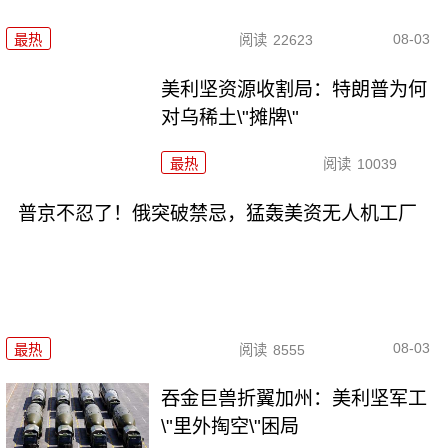
08-03
最热
阅读
22623
美利坚资源收割局：特朗普为何
对乌稀土\"摊牌\"
最热
阅读
10039
普京不忍了！俄突破禁忌，猛轰美资无人机工厂
08-03
最热
阅读
8555
吞金巨兽折翼加州：美利坚军工
\"里外掏空\"困局