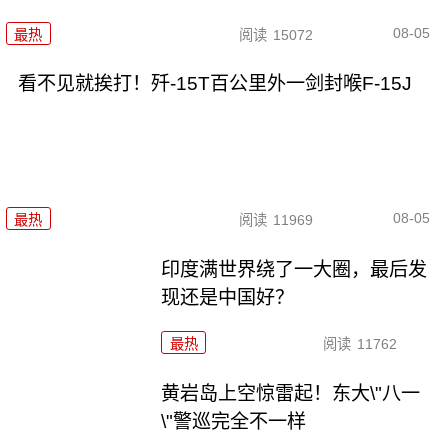
08-05
最热
阅读
15072
看不见就挨打！歼-15T百公里外一剑封喉F-15J
08-05
最热
阅读
11969
印度满世界绕了一大圈，最后发
现还是中国好？
最热
阅读
11762
黄岩岛上空惊雷起！东大\"八一
\"警巡完全不一样