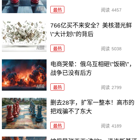
最热
阅读
4457
766亿买不来安全？美核潜光鲜
\"大计划\"的背后
最热
阅读
5038
电商哭晕：俄乌互相砸\"饭碗\"，
战争已没有后方
最热
阅读
2799
删去28字，扩军一整本！高市的
把戏骗不了东大
最热
阅读
4189