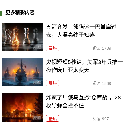
更多精彩内容
五箭齐发！熊猫这一巴掌扇过
去，大漂亮终于知疼
最热
阅读
1789
央视短短5秒钟，美军3年兵推一
夜作废！亚太变天
最热
阅读
1869
炸疯了！俄乌互掀“仓库战”，28
枚导弹全拦不住
最热
阅读
997