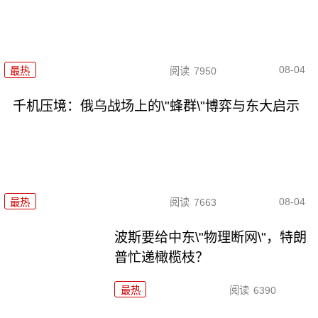
08-04
最热
阅读
7950
千机压境：俄乌战场上的\"蜂群\"博弈与东大启示
08-04
最热
阅读
7663
波斯要给中东\"物理断网\"，特朗
普忙递橄榄枝？
最热
阅读
6390