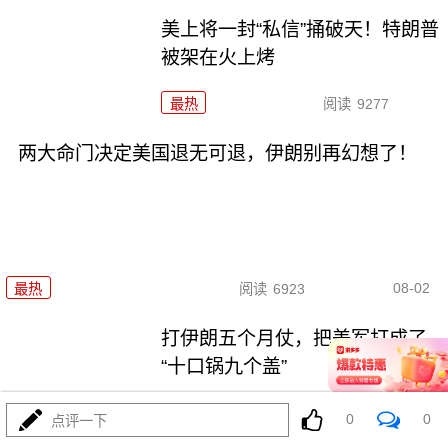
美上将一封“私信”捅破天！特朗普
被架在火上烤
最热
阅读
9277
两大命门决定美国退无可退，伊朗别再幻想了！
08-02
最热
阅读
6923
打伊朗五个月仗，把美军打成了
“十口锅九个盖”
最热
阅读
5370
0
0
点评一下