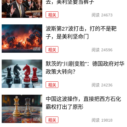
去，美利坚要当裤子
相关
阅读
24673
波斯第27波打击，打的不是靶
子，是美利坚命门
相关
阅读
24596
默茨的“川剧变脸”：德国政府对华
政策大转向？
相关
阅读
24236
中国这波操作，直接把西方石化
霸权打出了原形
相关
阅读
19818