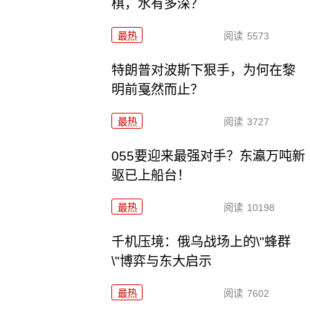
棋，水有多深？
最热
阅读
5573
特朗普对波斯下狠手，为何在黎
明前戛然而止？
最热
阅读
3727
055要迎来最强对手？东瀛万吨新
驱已上船台！
最热
阅读
10198
千机压境：俄乌战场上的\"蜂群
\"博弈与东大启示
最热
阅读
7602