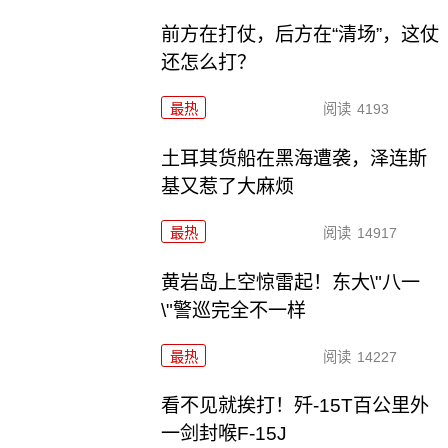
前方在打仗，后方在“清场”，这仗
还怎么打？
最热
阅读
4193
土耳其货船在黑海遭袭，泽连斯
基又惹了大麻烦
最热
阅读
14917
黄岩岛上空惊雷起！东大\"八一
\"警巡完全不一样
最热
阅读
14227
看不见就挨打！歼-15T百公里外
一剑封喉F-15J