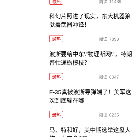
最热
阅读
11489
科幻片照进了现实，东大机器狼
驮着武器冲锋！
最热
阅读
7893
波斯要给中东\"物理断网\"，特朗
普忙递橄榄枝？
最热
阅读
6347
F-35真被波斯导弹端了！美军这
次到底输在哪
最热
阅读
6235
马、特和好，美中期选举这盘大