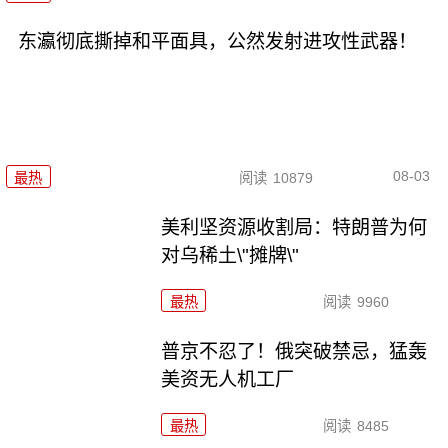
东瀛彻底撕掉和平面具，公然发射进攻性武器！
08-03
最热
阅读
10879
美利坚资源收割局：特朗普为何
对乌稀土\"摊牌\"
最热
阅读
9960
普京不忍了！俄突破禁忌，猛轰
美资无人机工厂
最热
阅读
8485