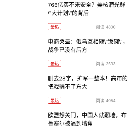
766亿买不来安全？美核潜光鲜
\"大计划\"的背后
最热
阅读
4890
电商哭晕：俄乌互相砸\"饭碗\"，
战争已没有后方
最热
阅读
2633
删去28字，扩军一整本！高市的
把戏骗不了东大
最热
阅读
4054
欧盟想关门，中国人就翻墙，布
鲁塞尔被逼到墙角