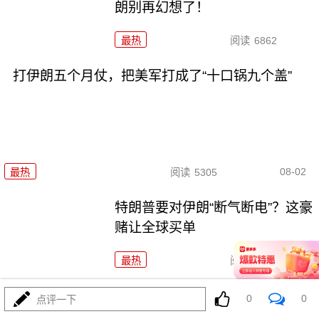
朗别再幻想了！
最热
阅读
6862
打伊朗五个月仗，把美军打成了“十口锅九个盖”
08-02
最热
阅读
5305
特朗普要对伊朗“断气断电”？这豪
赌让全球买单
最热
阅读
4452
铁证出台！菲律宾求锤得锤！解
0
0
点评一下
放军黄岩岛亮剑