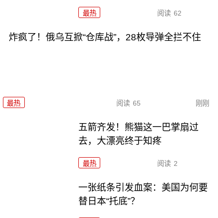
最热
阅读
62
炸疯了！俄乌互掀“仓库战”，28枚导弹全拦不住
最热
阅读
65
刚刚
五箭齐发！熊猫这一巴掌扇过
去，大漂亮终于知疼
最热
阅读
2
一张纸条引发血案：美国为何要
替日本“托底”？