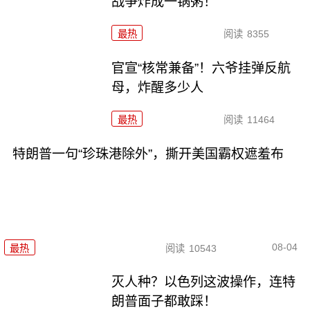
战争炸成一锅粥！
最热
阅读
8355
官宣“核常兼备”！六爷挂弹反航
母，炸醒多少人
最热
阅读
11464
特朗普一句“珍珠港除外”，撕开美国霸权遮羞布
08-04
最热
阅读
10543
灭人种？以色列这波操作，连特
朗普面子都敢踩！