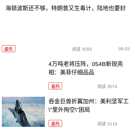
海锁波斯还不够，特朗普又生毒计，陆地也要封
08-03
最热
阅读
8283
4万吨老将压阵，054B新锐亮
相：美菲仔细品品
最热
阅读
8074
吞金巨兽折翼加州：美利坚军工
\"里外掏空\"困局
最热
阅读
6118