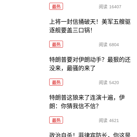
最热
阅读
16407
上将一封信捅破天！美军五艘驱
逐舰要盖三口锅！
最热
阅读
6804
特朗普要对伊朗动手？最狠的还
没来，最骚的来了
最热
阅读
5420
特朗普这狼来了连演十遍，伊
朗：你猜我信不信？
最热
阅读
4621
政治自杀！菲律宾防长，你这是