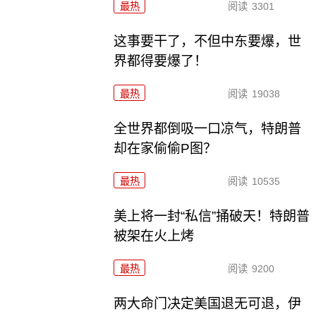
最热
阅读
3301
这事要干了，不但中东要爆，世
界都得要爆了！
最热
阅读
19038
全世界都倒吸一口凉气，特朗普
却在家偷偷P图？
最热
阅读
10535
美上将一封“私信”捅破天！特朗普
被架在火上烤
最热
阅读
9200
两大命门决定美国退无可退，伊