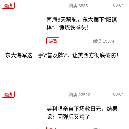
08-04
最热
阅读
3585
南海6天禁航，东大摆下“阳谋
棋”，锤炼铁拳头！
最热
阅读
19674
东大海军这一手\"普及牌\"，让美西方彻底破防！
08-04
最热
阅读
22522
美利坚亲自下场救日元，结果
呢？回弹后又蔫了