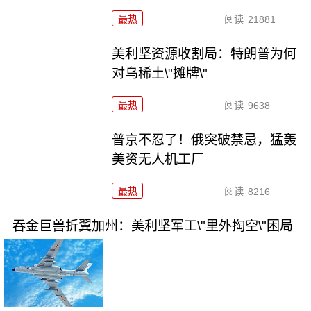
最热
阅读
21881
美利坚资源收割局：特朗普为何
对乌稀土\"摊牌\"
最热
阅读
9638
普京不忍了！俄突破禁忌，猛轰
美资无人机工厂
最热
阅读
8216
吞金巨兽折翼加州：美利坚军工\"里外掏空\"困局