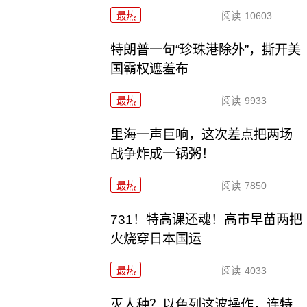
最热
阅读
10603
特朗普一句“珍珠港除外”，撕开美
国霸权遮羞布
最热
阅读
9933
里海一声巨响，这次差点把两场
战争炸成一锅粥！
最热
阅读
7850
731！特高课还魂！高市早苗两把
火烧穿日本国运
最热
阅读
4033
灭人种？以色列这波操作，连特