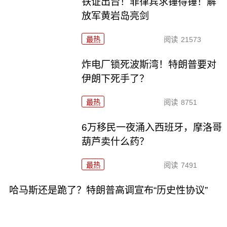
铁证出台！菲律宾求锤得锤！解
放军黄岩岛亮剑
最热
阅读
21573
炸电厂锁死波斯湾！特朗普要对
伊朗下死手了？
最热
阅读
8751
6万移民一夜涌入西班牙，摩洛哥
葫芦卖什么药？
最热
阅读
7491
哈马斯还是跪了？特朗普高调宣布“历史性协议”