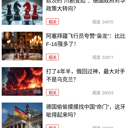
默茨的“川剧变脸”：德国政府对华
政策大转向？
相关
阅读
24070
阿塞拜疆飞行员夸赞“枭龙”：比比
F-16强多了！
相关
阅读
22877
打了4年半，俄回过神，最大对手
不是乌克兰？
相关
阅读
20033
德国偷偷摸摸找中国“命门”，这牙
呲得起来吗？