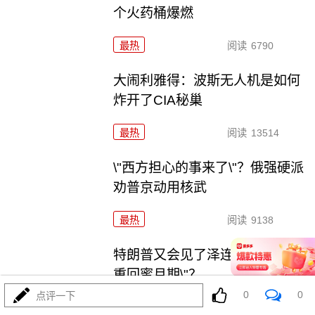
个火药桶爆燃
最热
阅读
6790
大闹利雅得：波斯无人机是如何
炸开了CIA秘巢
最热
阅读
13514
\"西方担心的事来了\"？俄强硬派
劝普京动用核武
最热
阅读
9138
特朗普又会见了泽连斯基，\"美乌
重回蜜月期\"？
0
0
点评一下
最热
阅读
4188