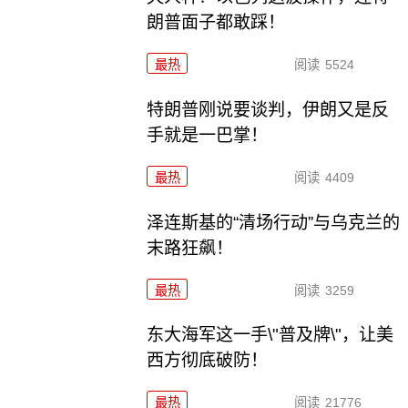
朗普面子都敢踩！
最热
阅读
5524
特朗普刚说要谈判，伊朗又是反
手就是一巴掌！
最热
阅读
4409
泽连斯基的“清场行动”与乌克兰的
末路狂飙！
最热
阅读
3259
东大海军这一手\"普及牌\"，让美
西方彻底破防！
最热
阅读
21776