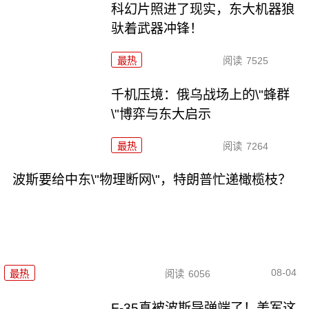
科幻片照进了现实，东大机器狼
驮着武器冲锋！
最热
阅读
7525
千机压境：俄乌战场上的\"蜂群
\"博弈与东大启示
最热
阅读
7264
波斯要给中东\"物理断网\"，特朗普忙递橄榄枝？
08-04
最热
阅读
6056
F-35真被波斯导弹端了！美军这