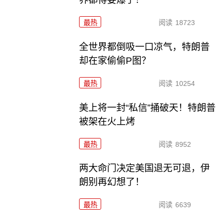
最热
阅读
18723
全世界都倒吸一口凉气，特朗普
却在家偷偷P图？
最热
阅读
10254
美上将一封“私信”捅破天！特朗普
被架在火上烤
最热
阅读
8952
两大命门决定美国退无可退，伊
朗别再幻想了！
最热
阅读
6639