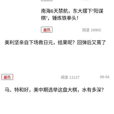
南海6天禁航，东大摆下“阳谋
棋”，锤炼铁拳头！
最热
阅读
18902
美利坚亲自下场救日元，结果呢？回弹后又蔫了
08-04
最热
阅读
11127
马、特和好，美中期选举这盘大棋，水有多深？