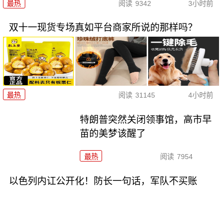
最热
阅读
9342
3小时前
双十一现货专场真如平台商家所说的那样吗？
最热
阅读
31145
4小时前
特朗普突然关闭领事馆，高市早
苗的美梦该醒了
最热
阅读
7954
以色列内讧公开化！防长一句话，军队不买账