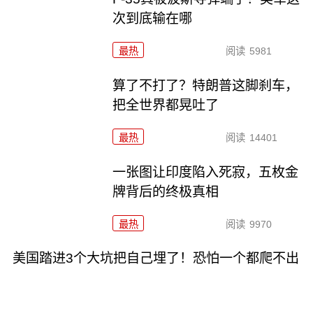
次到底输在哪
最热
阅读
5981
算了不打了？特朗普这脚刹车，
把全世界都晃吐了
最热
阅读
14401
一张图让印度陷入死寂，五枚金
牌背后的终极真相
最热
阅读
9970
美国踏进3个大坑把自己埋了！恐怕一个都爬不出