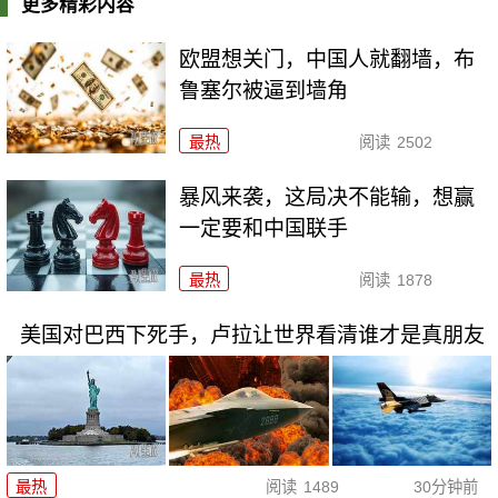
更多精彩内容
欧盟想关门，中国人就翻墙，布
鲁塞尔被逼到墙角
最热
阅读
2502
暴风来袭，这局决不能输，想赢
一定要和中国联手
最热
阅读
1878
美国对巴西下死手，卢拉让世界看清谁才是真朋友
最热
阅读
1489
30分钟前