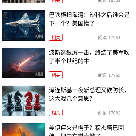
相关
阅读
18309
巴铁横扫海湾：沙科之后谁会是
下一个？美国懵了
相关
阅读
17951
波斯这狠厉一击，终结了美军吹
了半个世纪的牛
相关
阅读
17753
泽连斯基一夜斩总理又砍防长，
这大戏几个意思？
相关
阅读
17082
美伊停火是幌子？穆杰塔巴回