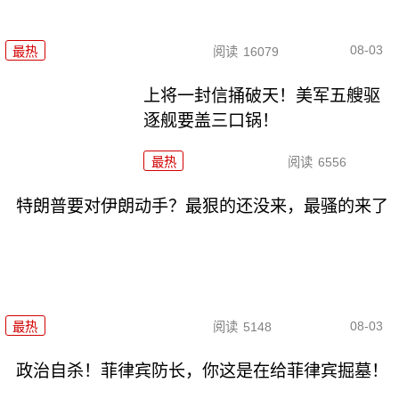
08-03
最热
阅读
16079
上将一封信捅破天！美军五艘驱
逐舰要盖三口锅！
最热
阅读
6556
特朗普要对伊朗动手？最狠的还没来，最骚的来了
08-03
最热
阅读
5148
政治自杀！菲律宾防长，你这是在给菲律宾掘墓！