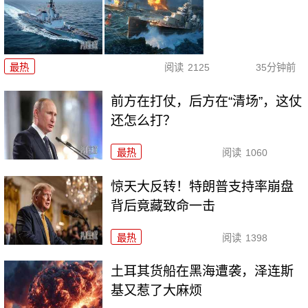
最热
阅读
2125
35分钟前
前方在打仗，后方在“清场”，这仗
还怎么打？
最热
阅读
1060
惊天大反转！特朗普支持率崩盘
背后竟藏致命一击
最热
阅读
1398
土耳其货船在黑海遭袭，泽连斯
基又惹了大麻烦