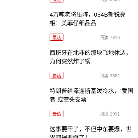
4万吨老将压阵，054B新锐亮
相：美菲仔细品品
最热
阅读
7810
西班牙在北非的那块飞地休达，
为何突然炸了锅
最热
阅读
3382
特朗普给泽连斯基泼冷水，“爱国
者”或空头支票
最热
阅读
2991
这事要干了，不但中东要爆，世
界都得要爆了！