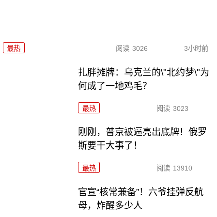
最热
阅读
3026
3小时前
扎胖摊牌：乌克兰的\"北约梦\"为
何成了一地鸡毛？
最热
阅读
3023
刚刚，普京被逼亮出底牌！俄罗
斯要干大事了！
最热
阅读
13910
官宣“核常兼备”！六爷挂弹反航
母，炸醒多少人