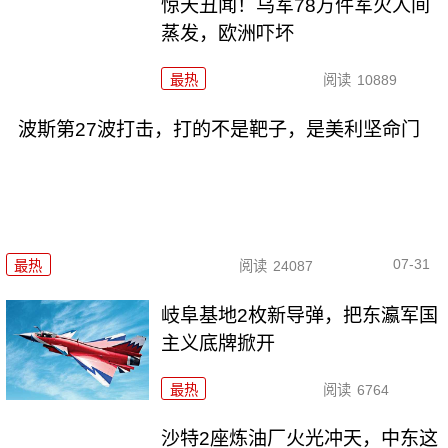
惊天丑闻！乌军78万件军火人间
蒸发，欧洲吓坏
最热
阅读
10889
波斯第27波打击，打的不是靶子，是美利坚命门
07-31
最热
阅读
24087
岐阜基地2枚新导弹，把东瀛军国
主义底牌掀开
最热
阅读
6764
沙特2座炼油厂火光冲天，中东这