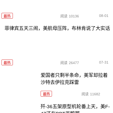
08-01
最热
阅读
10136
菲律宾五天三闹，美航母压阵，布林肯说了大实话
07-31
最热
阅读
26477
爱国者只剩半条命，美军却拉着
沙特去伊拉克踩雷
最热
阅读
11682
歼-36五架原型机轮番上天，美F-