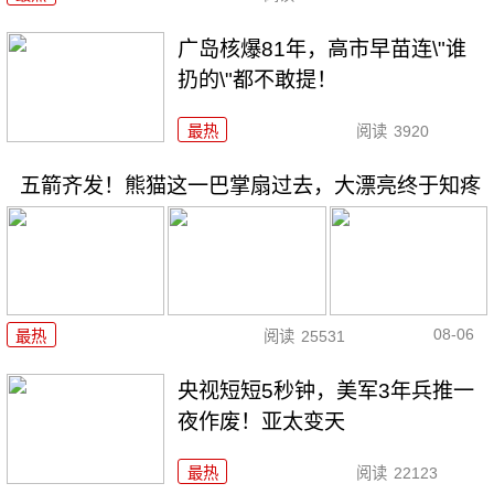
广岛核爆81年，高市早苗连\"谁
扔的\"都不敢提！
最热
阅读
3920
五箭齐发！熊猫这一巴掌扇过去，大漂亮终于知疼
08-06
最热
阅读
25531
央视短短5秒钟，美军3年兵推一
夜作废！亚太变天
最热
阅读
22123