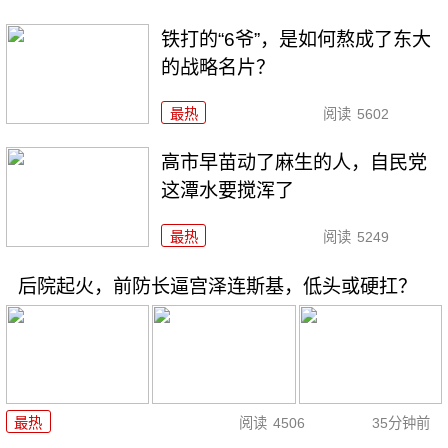
铁打的“6爷”，是如何熬成了东大
的战略名片？
最热
阅读
5602
高市早苗动了麻生的人，自民党
这潭水要搅浑了
最热
阅读
5249
后院起火，前防长逼宫泽连斯基，低头或硬扛？
最热
阅读
4506
35分钟前