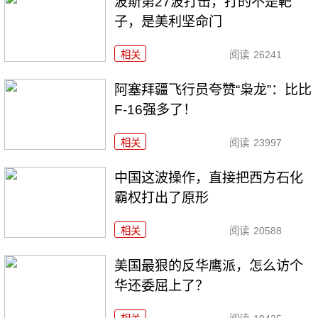
波斯第27波打击，打的不是靶
子，是美利坚命门
相关
阅读
26241
阿塞拜疆飞行员夸赞“枭龙”：比比
F-16强多了！
相关
阅读
23997
中国这波操作，直接把西方石化
霸权打出了原形
相关
阅读
20588
美国最狠的反华鹰派，怎么访个
华还委屈上了？