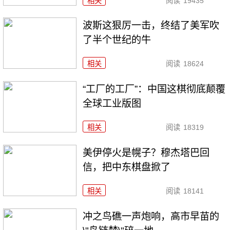
相关
阅读
19435
波斯这狠厉一击，终结了美军吹
了半个世纪的牛
相关
阅读
18624
“工厂的工厂”：中国这棋彻底颠覆
全球工业版图
相关
阅读
18319
美伊停火是幌子？穆杰塔巴回
信，把中东棋盘掀了
相关
阅读
18141
冲之鸟礁一声炮响，高市早苗的