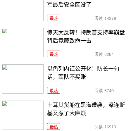
军最后安全区没了
最热
阅读
14379
惊天大反转！特朗普支持率崩盘
背后竟藏致命一击
最热
阅读
8254
以色列内讧公开化！防长一句
话，军队不买账
最热
阅读
6740
土耳其货船在黑海遭袭，泽连斯
基又惹了大麻烦
最热
阅读
16910