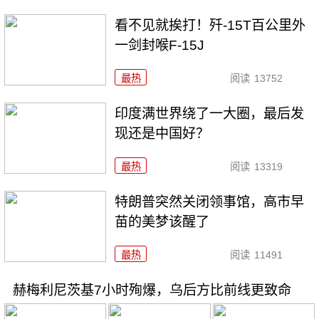
看不见就挨打！歼-15T百公里外
一剑封喉F-15J
最热
阅读
13752
印度满世界绕了一大圈，最后发
现还是中国好？
最热
阅读
13319
特朗普突然关闭领事馆，高市早
苗的美梦该醒了
最热
阅读
11491
赫梅利尼茨基7小时殉爆，乌后方比前线更致命