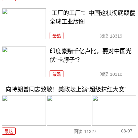
“工厂的工厂”：中国这棋彻底颠覆
全球工业版图
最热
阅读
18319
印度豪赌千亿卢比，要对中国光
伏“卡脖子”？
最热
阅读
10110
向特朗普同志致敬！美政坛上演“超级抹红大赛”
08-07
最热
阅读
11327