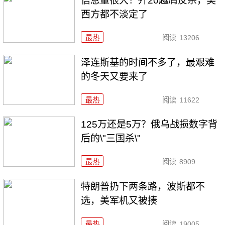
信息量很大！歼20越肩反杀，美
西方都不淡定了
最热
阅读
13206
泽连斯基的时间不多了，最艰难
的冬天又要来了
最热
阅读
11622
125万还是5万？俄乌战损数字背
后的\"三国杀\"
最热
阅读
8909
特朗普扔下两条路，波斯都不
选，美军机又被揍
最热
阅读
19005