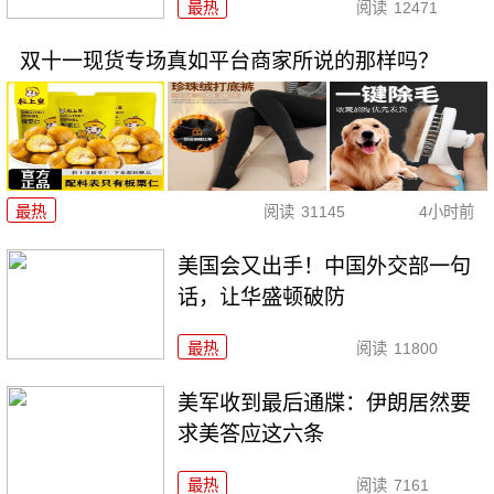
最热
阅读
12471
双十一现货专场真如平台商家所说的那样吗？
最热
阅读
31145
4小时前
美国会又出手！中国外交部一句
话，让华盛顿破防
最热
阅读
11800
美军收到最后通牒：伊朗居然要
求美答应这六条
最热
阅读
7161