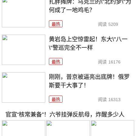
扎胖摊牌：乌克兰的\"北约梦\"为
何成了一地鸡毛？
最热
阅读
5209
黄岩岛上空惊雷起！东大\"八一
\"警巡完全不一样
最热
阅读
16176
刚刚，普京被逼亮出底牌！俄罗
斯要干大事了！
最热
阅读
16313
官宣“核常兼备”！六爷挂弹反航母，炸醒多少人