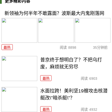
更多精彩内容
新领袖为何半年不敢露面？波斯最大内鬼刚落网
最热
阅读
8898
35分钟前
普京终于想明白了？不把乌打
废，麻烦就无穷尽
最热
阅读
6903
水面拉跨！美利坚19艘攻击核潜
艇改\"暗杀艇\"？
最热
阅读
4932