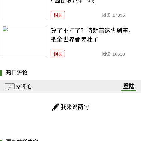
\"岛链梦\"碎一地
相关
阅读
17996
算了不打了？特朗普这脚刹车，
把全世界都晃吐了
相关
阅读
16518
热门评论
登陆
0
条评论
我来说两句