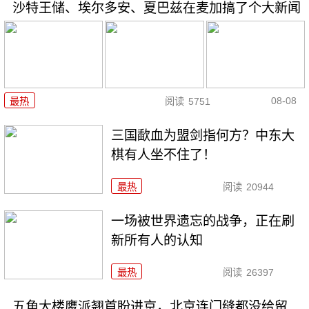
沙特王储、埃尔多安、夏巴兹在麦加搞了个大新闻
08-08
最热
阅读
5751
三国歃血为盟剑指何方？中东大
棋有人坐不住了！
最热
阅读
20944
一场被世界遗忘的战争，正在刷
新所有人的认知
最热
阅读
26397
五角大楼鹰派翘首盼进京，北京连门缝都没给留