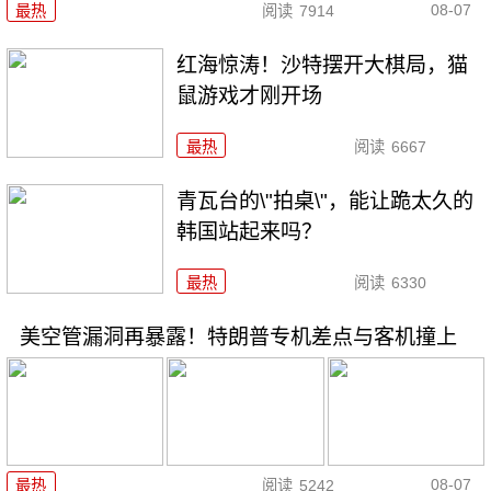
08-07
最热
阅读
7914
红海惊涛！沙特摆开大棋局，猫
鼠游戏才刚开场
最热
阅读
6667
青瓦台的\"拍桌\"，能让跪太久的
韩国站起来吗？
最热
阅读
6330
美空管漏洞再暴露！特朗普专机差点与客机撞上
08-07
最热
阅读
5242