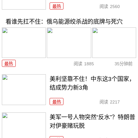
最热
阅读
2560
看谁先扛不住：俄乌能源绞杀战的底牌与死穴
最热
阅读
1885
35分钟前
美利坚靠不住！中东这3个国家，
结成势力新3角
最热
阅读
2217
美军一号人物突然“反水”？特朗普
对伊豪赌玩脱