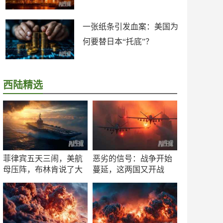
一张纸条引发血案：美国为
何要替日本“托底”？
西陆精选
菲律宾五天三闹，美航
恶劣的信号：战争开始
母压阵，布林肯说了大
蔓延，这两国又开战
实话
了！