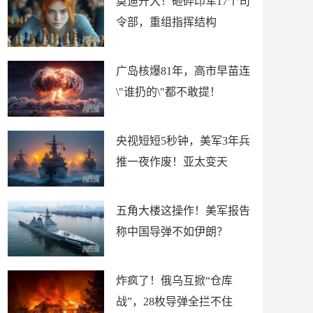
莫迪开大！砸碎印军17个司
令部，重组指挥结构
广岛核爆81年，高市早苗连
\"谁扔的\"都不敢提！
央视短短5秒钟，美军3年兵
推一夜作废！亚太变天
五角大楼这操作！美军报告
称中国导弹不如伊朗？
炸疯了！俄乌互掀“仓库
战”，28枚导弹全拦不住