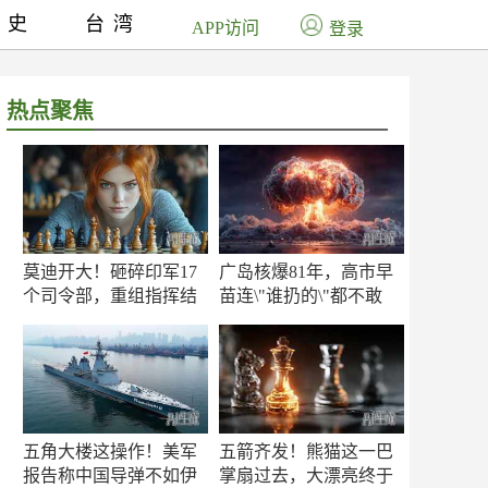
历史
台湾
APP访问
登录
热点聚焦
莫迪开大！砸碎印军17
广岛核爆81年，高市早
个司令部，重组指挥结
苗连\"谁扔的\"都不敢
构
提！
五角大楼这操作！美军
五箭齐发！熊猫这一巴
报告称中国导弹不如伊
掌扇过去，大漂亮终于