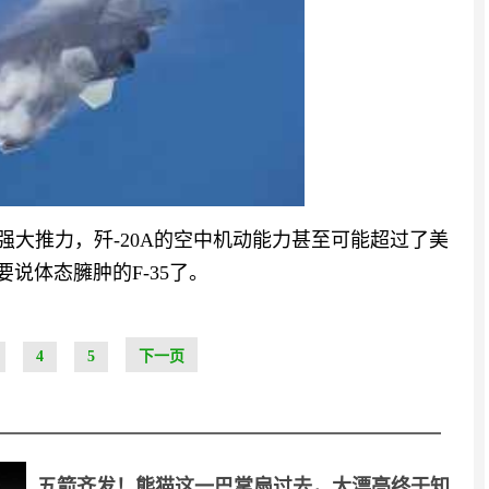
的强大推力，歼-20A的空中机动能力甚至可能超过了美
要说体态臃肿的F-35了。
4
5
下一页
五箭齐发！熊猫这一巴掌扇过去，大漂亮终于知