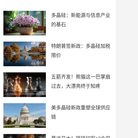
朗？
知疼
多晶硅：新能源与信息产业
的基石
特朗普签新政：多晶硅加税
限价
五箭齐发！熊猫这一巴掌扇
过去，大漂亮终于知疼
美多晶硅新政重塑全球供应
链