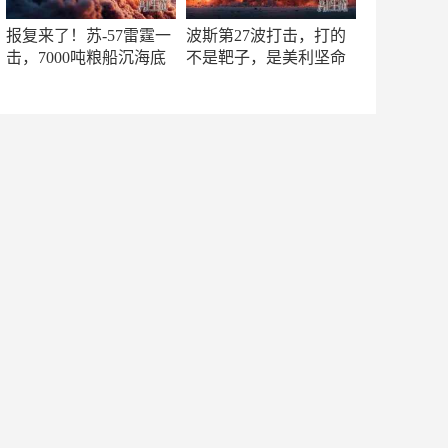
报复来了！苏-57雷霆一
波斯第27波打击，打的
击，7000吨粮船沉海底
不是靶子，是美利坚命
门