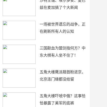
沙特王储、埃尔多安、夏巴
兹在麦加搞了个大新闻
一场被世界遗忘的战争，正
在刷新所有人的认知
三国歃血为盟剑指何方？中
东大棋有人坐不住了！
五角大楼鹰派翘首盼进京，
北京连门缝都没给留
五角大楼吓唬中俄？这事恰
恰暴露了美军的底裤