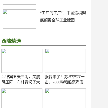
“工厂的工厂”：中国这棋彻
底颠覆全球工业版图
西陆精选
菲律宾五天三闹，美航
报复来了！苏-57雷霆一
母压阵，布林肯说了大
击，7000吨粮船沉海底
实话