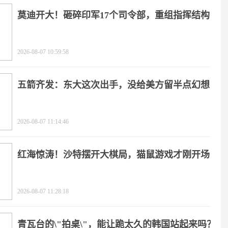
莫迪开大！砸碎印军17个司令部，重组指挥结构
2026-08-07 10:59:58
五箭齐发：东大这次出手，没给美方留半点幻想
2026-08-07 11:14:46
红海惊涛！沙特摆开大棋局，猫鼠游戏才刚开场
2026-08-07 11:28:18
青瓦台的\"拍桌\"，能让跪太久的韩国站起来吗？