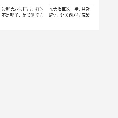
波斯第27波打击，打的
东大海军这一手\"普及
不是靶子，是美利坚命
牌\"，让美西方彻底破
门
防！