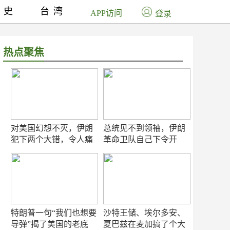
历史
台湾
APP访问
登录
热点聚焦
对美国幻想不灭，伊朗
总统见不到领袖，伊朗
犯下两个大错，令人痛
革命卫队自己下令开
心！
打？
特朗普一句“我们也想要
沙特王储、埃尔多安、
导弹”揭了美国的老底
夏巴兹在麦加搞了个大