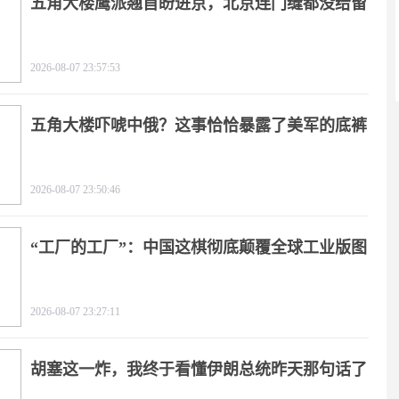
五角大楼鹰派翘首盼进京，北京连门缝都没给留
2026-08-07 23:57:53
五角大楼吓唬中俄？这事恰恰暴露了美军的底裤
2026-08-07 23:50:46
“工厂的工厂”：中国这棋彻底颠覆全球工业版图
2026-08-07 23:27:11
胡塞这一炸，我终于看懂伊朗总统昨天那句话了