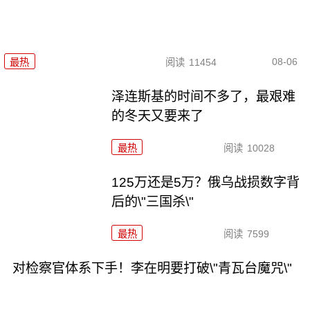
08-06
最热
阅读
11454
泽连斯基的时间不多了，最艰难
的冬天又要来了
最热
阅读
10028
125万还是5万？俄乌战损数字背
后的\"三国杀\"
最热
阅读
7599
对检察官体系下手！李在明要打破\"青瓦台魔咒\"