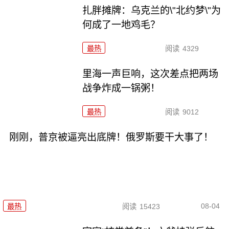
扎胖摊牌：乌克兰的\"北约梦\"为
何成了一地鸡毛？
最热
阅读
4329
里海一声巨响，这次差点把两场
战争炸成一锅粥！
最热
阅读
9012
刚刚，普京被逼亮出底牌！俄罗斯要干大事了！
08-04
最热
阅读
15423