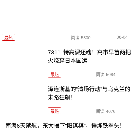
08-04
最热
阅读
5500
731！特高课还魂！高市早苗两把
火烧穿日本国运
最热
阅读
5084
泽连斯基的“清场行动”与乌克兰的
末路狂飙！
最热
阅读
4076
南海6天禁航，东大摆下“阳谋棋”，锤炼铁拳头！