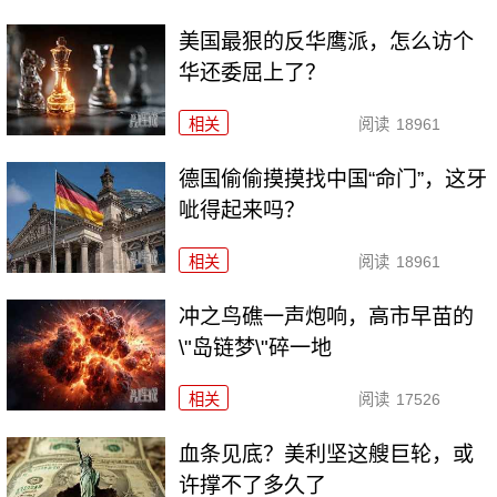
美国最狠的反华鹰派，怎么访个
华还委屈上了？
相关
阅读
18961
德国偷偷摸摸找中国“命门”，这牙
呲得起来吗？
相关
阅读
18961
冲之鸟礁一声炮响，高市早苗的
\"岛链梦\"碎一地
相关
阅读
17526
血条见底？美利坚这艘巨轮，或
许撑不了多久了