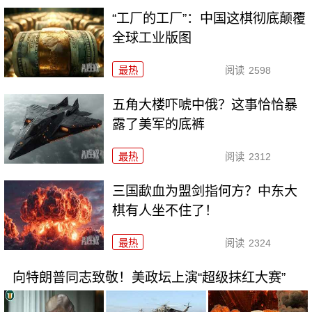
“工厂的工厂”：中国这棋彻底颠覆
全球工业版图
最热
阅读
2598
五角大楼吓唬中俄？这事恰恰暴
露了美军的底裤
最热
阅读
2312
三国歃血为盟剑指何方？中东大
棋有人坐不住了！
最热
阅读
2324
向特朗普同志致敬！美政坛上演“超级抹红大赛”