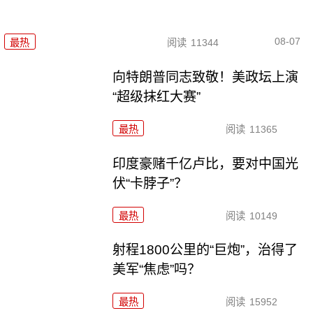
08-07
最热
阅读
11344
向特朗普同志致敬！美政坛上演
“超级抹红大赛”
最热
阅读
11365
印度豪赌千亿卢比，要对中国光
伏“卡脖子”？
最热
阅读
10149
射程1800公里的“巨炮”，治得了
美军“焦虑”吗？
最热
阅读
15952