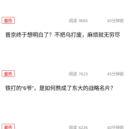
最热
阅读
9684
40分钟前
普京终于想明白了？不把乌打废，麻烦就无穷尽
最热
阅读
7623
45分钟前
铁打的“6爷”，是如何熬成了东大的战略名片？
最热
阅读
6226
40分钟前