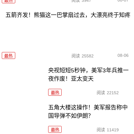
最热
阅读
3947
五箭齐发！熊猫这一巴掌扇过去，大漂亮终于知疼
08-06
最热
阅读
25582
央视短短5秒钟，美军3年兵推一
夜作废！亚太变天
最热
阅读
22152
五角大楼这操作！美军报告称中
国导弹不如伊朗？
最热
阅读
11419