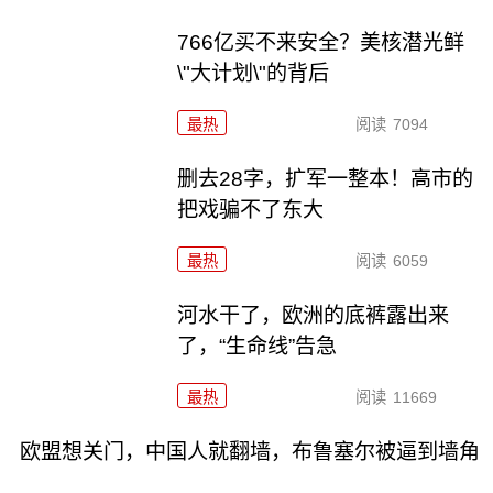
766亿买不来安全？美核潜光鲜
\"大计划\"的背后
最热
阅读
7094
删去28字，扩军一整本！高市的
把戏骗不了东大
最热
阅读
6059
河水干了，欧洲的底裤露出来
了，“生命线”告急
最热
阅读
11669
欧盟想关门，中国人就翻墙，布鲁塞尔被逼到墙角