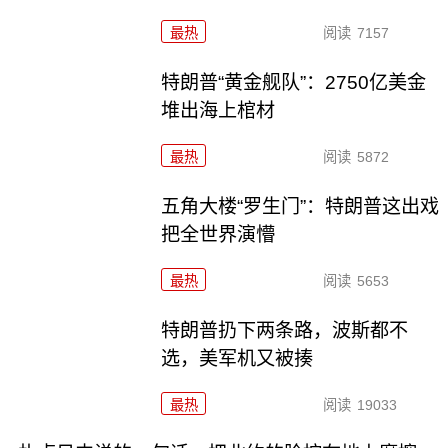
最热
阅读
7157
特朗普“黄金舰队”：2750亿美金
堆出海上棺材
最热
阅读
5872
五角大楼“罗生门”：特朗普这出戏
把全世界演懵
最热
阅读
5653
特朗普扔下两条路，波斯都不
选，美军机又被揍
最热
阅读
19033