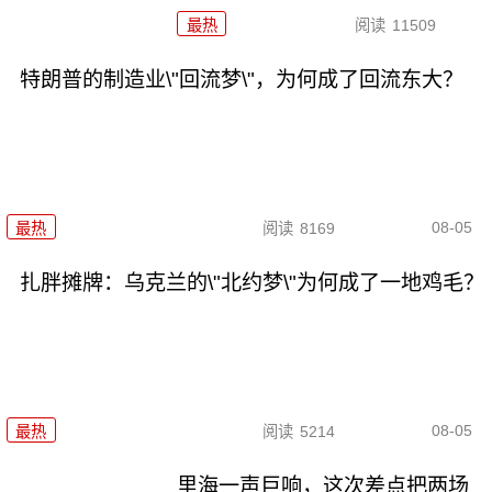
最热
阅读
11509
特朗普的制造业\"回流梦\"，为何成了回流东大？
08-05
最热
阅读
8169
扎胖摊牌：乌克兰的\"北约梦\"为何成了一地鸡毛？
08-05
最热
阅读
5214
里海一声巨响，这次差点把两场