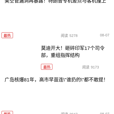
美空管漏洞再暴露！特朗普专机差点与客机撞上
08-07
最热
阅读
5278
莫迪开大！砸碎印军17个司令
部，重组指挥结构
最热
阅读
9173
广岛核爆81年，高市早苗连\"谁扔的\"都不敢提！
08-07