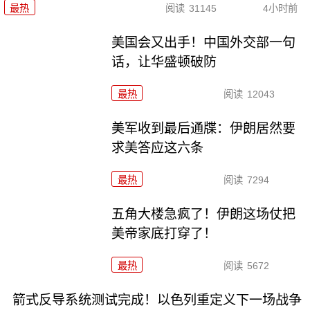
最热
阅读
31145
4小时前
美国会又出手！中国外交部一句
话，让华盛顿破防
最热
阅读
12043
美军收到最后通牒：伊朗居然要
求美答应这六条
最热
阅读
7294
五角大楼急疯了！伊朗这场仗把
美帝家底打穿了！
最热
阅读
5672
箭式反导系统测试完成！以色列重定义下一场战争