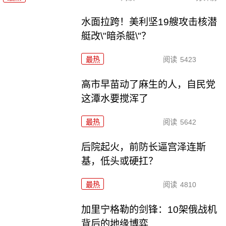
水面拉跨！美利坚19艘攻击核潜
艇改\"暗杀艇\"？
最热
阅读
5423
高市早苗动了麻生的人，自民党
这潭水要搅浑了
最热
阅读
5642
后院起火，前防长逼宫泽连斯
基，低头或硬扛？
最热
阅读
4810
加里宁格勒的剑锋：10架俄战机
背后的地缘博弈