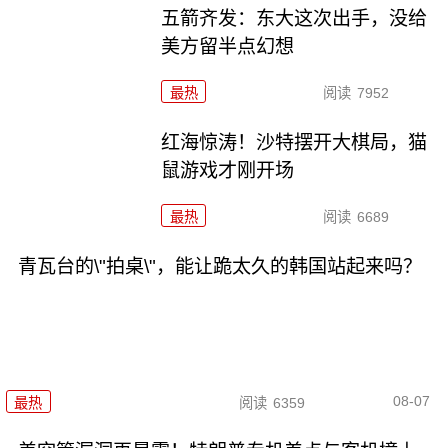
五箭齐发：东大这次出手，没给
美方留半点幻想
最热
阅读
7952
红海惊涛！沙特摆开大棋局，猫
鼠游戏才刚开场
最热
阅读
6689
青瓦台的\"拍桌\"，能让跪太久的韩国站起来吗？
08-07
最热
阅读
6359