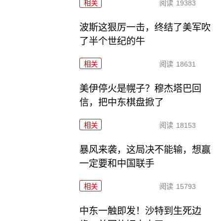
相关
阅读
19383
波斯这狠厉一击，终结了美军吹
了半个世纪的牛
相关
阅读
18631
美伊停火是幌子？穆杰塔巴回
信，把中东棋盘掀了
相关
阅读
18153
暴风来袭，这局决不能输，想赢
一定要和中国联手
相关
阅读
15793
中东一触即发！沙特到生死边