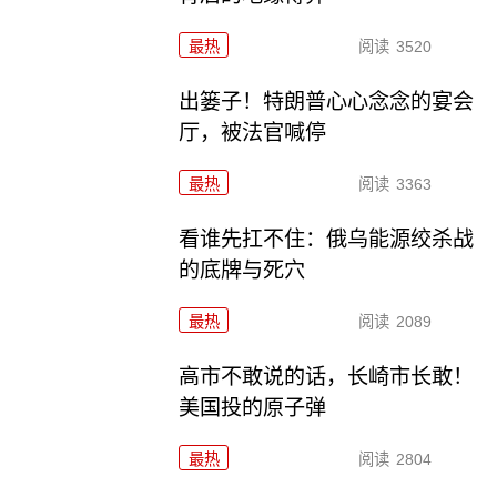
最热
阅读
3520
出篓子！特朗普心心念念的宴会
厅，被法官喊停
最热
阅读
3363
看谁先扛不住：俄乌能源绞杀战
的底牌与死穴
最热
阅读
2089
高市不敢说的话，长崎市长敢！
美国投的原子弹
最热
阅读
2804