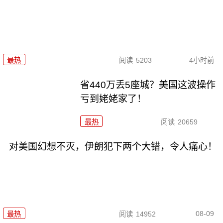
最热
阅读
5203
4小时前
省440万丢5座城？美国这波操作
亏到姥姥家了！
最热
阅读
20659
对美国幻想不灭，伊朗犯下两个大错，令人痛心！
08-09
最热
阅读
14952