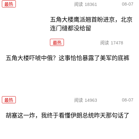
08-07
最热
阅读
18361
五角大楼鹰派翘首盼进京，北京
连门缝都没给留
最热
阅读
17478
五角大楼吓唬中俄？这事恰恰暴露了美军的底裤
08-07
最热
阅读
14963
胡塞这一炸，我终于看懂伊朗总统昨天那句话了