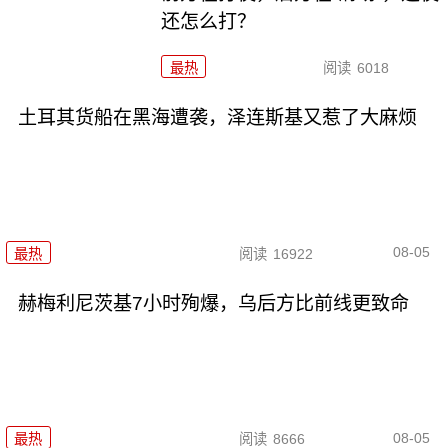
还怎么打？
最热
阅读
6018
土耳其货船在黑海遭袭，泽连斯基又惹了大麻烦
08-05
最热
阅读
16922
赫梅利尼茨基7小时殉爆，乌后方比前线更致命
08-05
最热
阅读
8666