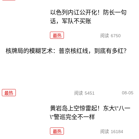
以色列内讧公开化！防长一句
话，军队不买账
最热
阅读
6750
核牌局的模糊艺术：普京核红线，到底有多红？
08-05
最热
阅读
5451
黄岩岛上空惊雷起！东大\"八一
\"警巡完全不一样
最热
阅读
16184