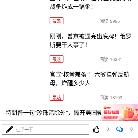
战争炸成一锅粥！
最热
阅读
9956
刚刚，普京被逼亮出底牌！俄罗
斯要干大事了！
最热
阅读
16331
官宣“核常兼备”！六爷挂弹反航
母，炸醒多少人
最热
阅读
13103
特朗普一句“珍珠港除外”，撕开美国霸权遮羞布
0
0
点评一下