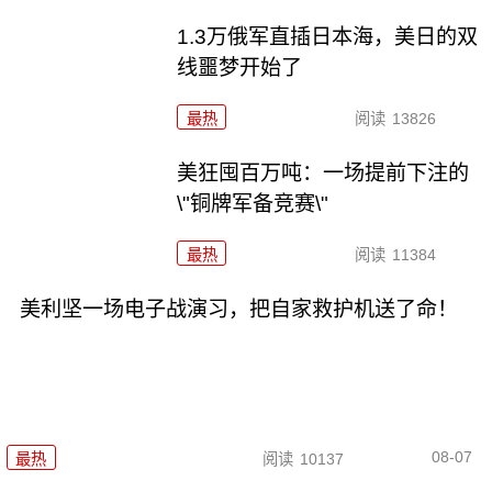
1.3万俄军直插日本海，美日的双
线噩梦开始了
最热
阅读
13826
美狂囤百万吨：一场提前下注的
\"铜牌军备竞赛\"
最热
阅读
11384
美利坚一场电子战演习，把自家救护机送了命！
08-07
最热
阅读
10137