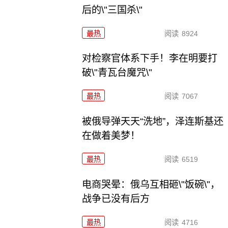
后的\"三国杀\"
最热
阅读
8924
对检察官体系下手！李在明要打
破\"青瓦台魔咒\"
最热
阅读
7067
被俄导弹天天“洗地”，泽连斯基还
在做着美梦！
最热
阅读
6519
电商哭晕：俄乌互相砸\"饭碗\"，
战争已没有后方
最热
阅读
4716